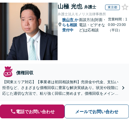
山極 光也
弁護士
東京都
弁護士法人モノリス法律事務所
営業時間：1
狭山市
か
面談方法(対面・
らも相談
電話・ビデオな
0:00~23:00
受付中
ど)は応相談
（平日）
債権回収
【関東エリア対応】【事業者は初回相談無料】売掛金や代金、支払い
拒否など、さまざまな債権回収に豊富な解決実績あり。状況や段階に
応じた適切な方法で、粘り強く回収に努めます。債権回収をメインと
する顧問契約もお任せください【個人のご相談にも対応】
電話でお問い合わせ
メールでお問い合わせ