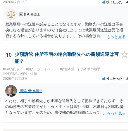
2026年7月13日
役にたった
4
匿名A
弁護士
就業場所への送達を試みることになりますが、勤務先への送達は不奏
功になる場合がありますので（会社によっては就業場所送達は受取拒
否する方針にしている場合があります）、その場合は自宅の住所調査
が必要になるでしょう。
10
少額訴訟 住所不明の場合勤務先への書類送達は可
能？
#140万円以下
#個人・プライベート
#音信不通・行方不明の相手
#少額訴訟の相談・依頼
2026年7月12日
役にたった
2
川添 圭
弁護士
> ただ、相手の勤務先しか正確な送達先として把握できておらず、そ
の勤務先の営業時間が月・火・土・日は6時～9時、木曜日は21時以降
となっています。そのため、郵便物の配達時間によっては受け取りが
難しい可能性があります。 営業時間を具体的に明らかにして、早朝・
夜間の送達を上申するのが基本になりますが、感覚的には郵便局を動
かすには早すぎるので執行官送達を申し立てる必要があるかもしれま