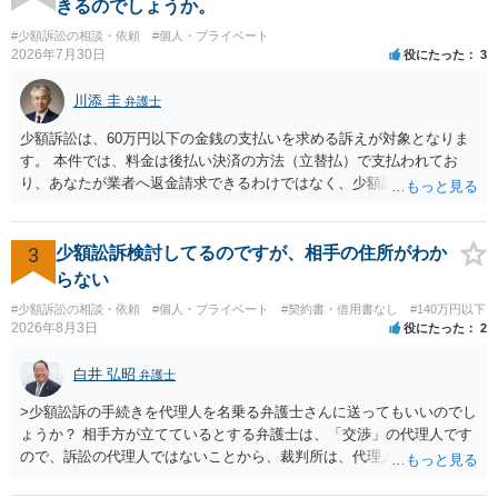
きるのでしょうか。
す。 その際には、訴訟に要する費用その他法令上認められる金員につ
#少額訴訟の相談・依頼
#個人・プライベート
いても併せて請求する予定ですので、あらかじめ申し添えます。 本件
2026年7月30日
役にたった
3
は、貴殿自らが契約を解約したことによって生じた返還義務の履行を
求めるものにすぎません。貴殿の仕入先との取引関係や返金時期など
川添 圭
弁護士
の内部事情は、私に対する返還義務の発生や履行時期には何ら影響を
及ぼすものではありません。 これ以上、本件の解決を不必要に遅延さ
少額訴訟は、60万円以下の金銭の支払いを求める訴えが対象となりま
せることなく、誠意をもって速やかに返金手続を履行されるよう、強
す。 本件では、料金は後払い決済の方法（立替払）で支払われてお
く求めます。 以上
り、あなたが業者へ返金請求できるわけではなく、少額訴訟は使えな
いと思われます。 当該事業者と後払い決済業者を被告として債務不存
在確認請求訴訟を提起することも考えられますが、まずは後払い決済
業者へ（原契約のクーリング・オフの証拠の写しとともに）支払拒絶
3
少額訟訴検討してるのですが、相手の住所がわか
の通知書を送り、もし訴訟や支払督促を行ってきた場合には全面的に
らない
争う、というやり方がベターではないかと思います。弁護士会の相談
#少額訴訟の相談・依頼
#個人・プライベート
#契約書・借用書なし
#140万円以下
センター等で、消費者問題に強い弁護士（消費者保護委員会に所属し
2026年8月3日
役にたった
2
ているなど）へ相談されることをお勧めします。
白井 弘昭
弁護士
>少額訟訴の手続きを代理人を名乗る弁護士さんに送ってもいいのでし
ょうか？ 相手方が立てているとする弁護士は、「交渉」の代理人です
ので、訴訟の代理人ではないことから、裁判所は、代理人宛ての訴状
を受け取ることは無いと思われます。 なお、交渉段階で代理人が就い