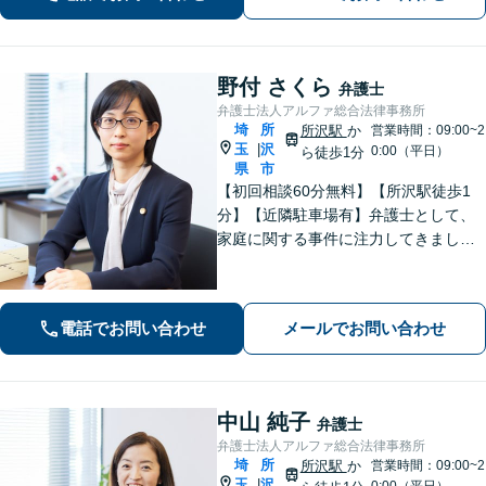
岡駅8分】【駐車場あり】
野付 さくら
弁護士
弁護士法人アルファ総合法律事務所
埼
所
所沢駅
か
営業時間：09:00~2
玉
沢
|
0:00（平日）
ら徒歩1分
県
市
【初回相談60分無料】【所沢駅徒歩1
分】【近隣駐車場有】弁護士として、
家庭に関する事件に注力してきまし
た。依頼者さまに寄り添い、全力でサ
ポートいたします。【完全個室でプラ
イバシー配慮】【当日・夜間（18時ま
電話でお問い合わせ
メールでお問い合わせ
で）の相談可】
中山 純子
弁護士
弁護士法人アルファ総合法律事務所
埼
所
所沢駅
か
営業時間：09:00~2
玉
沢
|
0:00（平日）