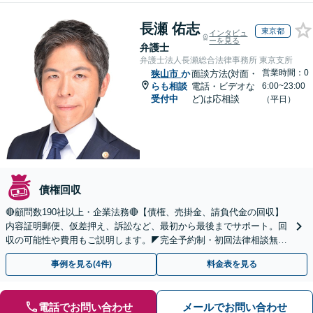
長瀬 佑志
東京都
インタビュ
ーを見る
弁護士
弁護士法人長瀬総合法律事務所 東京支所
営業時間：0
狭山市
か
面談方法(対面・
らも相談
電話・ビデオな
6:00~23:00
受付中
ど)は応相談
（平日）
債権回収
🔴顧問数190社以上・企業法務🔴【債権、売掛金、請負代金の回収】
内容証明郵便、仮差押え、訴訟など、最初から最後までサポート。回
収の可能性や費用もご説明します。◤完全予約制・初回法律相談無料
◢
事例を見る(4件)
料金表を見る
電話でお問い合わせ
メールでお問い合わせ