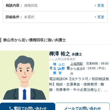
相談内容
債権回収
変更
詳細条件
未選択
変更
狭山市から近い債権回収に強い弁護士
樺澤 裕之
弁護士
ふじみ野法律事務所
上福岡駅
営業時間：09:00
埼
ふじ
~19:00（平日）
玉
み野
から徒歩8
|
県
市
分
電話相談OK【法テラス可／初回相談無
料】相続・交通事故・債務整理・離
婚・刑事事件・中小企業法務など、お
困りごとは気兼ねなくご相談くださ
い！一人ひとり真摯に向き合い、解決
へと導きます【休日夜間対応】【上福
電話でお問い合わせ
メールでお問い合わせ