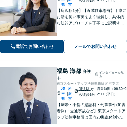
ら徒歩1分
県
市
【所沢駅1分】【近隣駐車場有】丁寧に
お話を伺い事実をよく理解し、具体的
な法的アプローチを丁寧にご説明する
ことを心掛けています。皆様の困りご
とに寄り添い、可能な解決策を探すお
手伝いをいたします。どうぞお気軽に
電話でお問い合わせ
メールでお問い合わせ
ご相談ください。
福島 海都
弁護
インタビューを見
る
士
東京スタートアップ法律事務所 所沢支店
埼
所
所沢駅
か
営業時間：06:30~2
玉
沢
|
2:00（平日）
ら徒歩1分
県
市
【離婚・不倫の慰謝料・刑事事件(加害
者側)・交通事故など】東京スタートア
ップ法律事務所は国内29拠点体制で全
国対応！【ご自宅からの電話相談にも