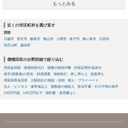
もっとみる
せん。裁判所としては（あまりに特殊すぎて）就業場所送達を認めな
い可能性もありますし、執行官送達には費用もかかりますので、まず
は裁判所へ相談した方がよいと思います。
近くの市区町村を選び直す
西部
川越市
所沢市
飯能市
狭山市
入間市
坂戸市
鶴ヶ島市
日高市
毛呂山町
越生町
債権回収の分野詳細で絞り込む
売掛金回収
債権回収代行
債権の時効中断
内容証明作成送付
相手(債務者)の所在・財産調査
強制執行・差し押さえ
仮差押え
遅延損害金回収
少額訴訟の相談・依頼
個人・プライベート
法人・ビジネス
連帯保証人
債務者の相続人
音信不通・行方不明の相手
140万円超
140万円以下
契約書・借用書なし