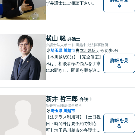
ず弁護士にご相談下さい。
る
横山 聡
弁護士
弁護士法人ポート 川越中央法律事務所
埼玉県
川越市
本川越駅
から徒歩6分
|
【本川越駅6分】【完全個室】
詳細を見
私は、相談者様の悩みを丁寧
る
にお聞きし、問題を順を追っ
て解決することを心がけてい
ます。 法律を利用することは
決して悪いことではありませ
ん。問題を解決するための適
新井 哲三郎
弁護士
切なサポートを提供します。
新井哲三郎法律事務所
お気軽にご相談ください。
埼玉県
川越市
|
【法テラス利用可】【土日祝
詳細を見
日・時間外は要予約で対応
る
可】埼玉県川越市の弁護士で