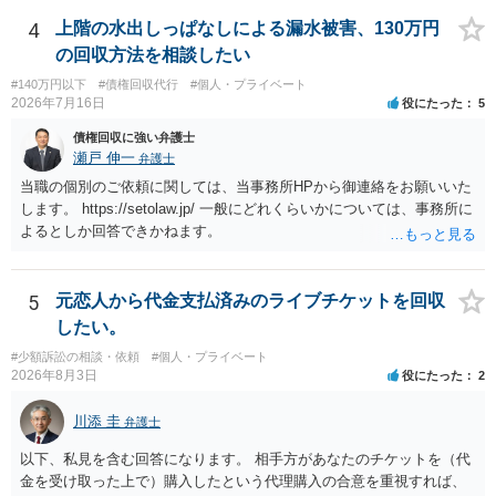
ている場合は、相手方（被告）の住所で訴状を作成提出し、裁判所に
代理人が就いていたことを知らせると（訴状の記載内容から明らかな
4
上階の水出しっぱなしによる漏水被害、130万円
場合も）、裁判所が当該代理人弁護士に事前連絡し、引き続き訴訟も
の回収方法を相談したい
受任するかを聞いたうえで、受任の意志が明らかになったところで、
#140万円以下
#債権回収代行
#個人・プライベート
直接被告に送達するのではなく、代理人に訴状の受領を促すこともあ
2026年7月16日
役にたった
5
ります。 ラインのやり取りでしか証拠がないと、実際の本人性が明ら
かではありません。もちろん弁護士（２０万円の請求で代理人弁護士
債権回収に強い弁護士
に委任するかも疑わしいのですが）も住所は明らかにしないでしょ
瀬戸 伸一
弁護士
う。 何か本人を示す事実（振込先などの情報）から、相手の住所等の
当職の個別のご依頼に関しては、当事務所HPから御連絡をお願いいた
情報を割り出していくしかないように思えます。 以上、ご参考まで。
します。 https://setolaw.jp/ 一般にどれくらいかについては、事務所に
よるとしか回答できかねます。
5
元恋人から代金支払済みのライブチケットを回収
したい。
#少額訴訟の相談・依頼
#個人・プライベート
2026年8月3日
役にたった
2
川添 圭
弁護士
以下、私見を含む回答になります。 相手方があなたのチケットを（代
金を受け取った上で）購入したという代理購入の合意を重視すれば、