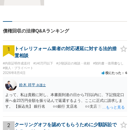
す。迅速かつ丁寧な仕事を心
がけております。まずはお気
軽にご相談ください。
債権回収の法律Q&Aランキング
1
トイレリフォーム業者の対応遅延に対する法的措
置相談
#内容証明作成送付
#140万円以下
#少額訴訟の相談・依頼
#契約書・借用書なし
#個人・プライベート
2026年8月4日
役にたった
6
鈴木 祥平
弁護士
よって、私は貴殿に対し、本書面到達の日から7日以内に、下記指定口
座へ金23万円全額を振り込んで返還するよう、ここに正式に請求しま
す。 【振込先】 銀行名 ○○銀行 支店名 ○○支店 預金種別 普通
口座番号 ○○○○○○○ 口座名義 ○○○○ 万一、上記期限までに返金がな
されない場合には、貴殿には任意に返金する意思がないものと判断
し、やむを得ず、返還金23万円及びこれに対する遅延損害金の支払い
2
クーリングオフを認めてもらうために少額訴訟で
を求める民事訴訟、支払督促その他必要な法的手続を直ちに講じま