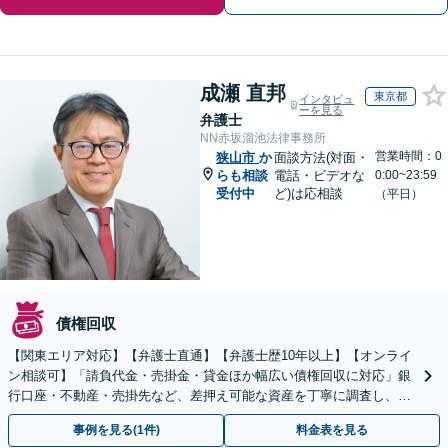
成瀬 直邦
東京都
インタビュ
ーを見る
弁護士
NN赤坂溜池法律事務所
営業時間：0
狭山市
か
面談方法(対面・
らも相談
電話・ビデオな
0:00~23:59
受付中
ど)は応相談
（平日）
債権回収
【関東エリア対応】【弁護士直通】【弁護士歴10年以上】【オンライ
ン相談可】「請負代金・売掛金・貸金ほか幅広い債権回収に対応」銀
行口座・不動産・売掛先など、差押え可能な資産を丁寧に調査し、効
果的な手続きを選択します【休日・夜間相談可】
事例を見る(1件)
料金表を見る