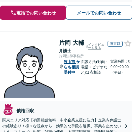
電話でお問い合わせ
メールでお問い合わせ
片岡 大輔
東京都
インタビュ
ーを見る
弁護士
片岡法律事務所
営業時間：0
狭山市
か
面談方法(対面・
らも相談
電話・ビデオな
9:00~20:00
受付中
ど)は応相談
（平日）
債権回収
関東エリア対応【初回相談無料｜中小企業支援に注力】企業内弁護士
の経験あり！様々な視点から、効果的な手段を選択。事業を止めない
よう、スムーズに対応。対面の催促、内容証明郵便、強制執行等に精