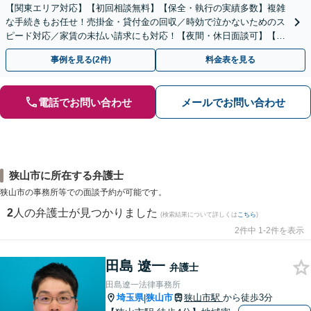
【関東エリア対応】【初回相談無料】【保全・執行の実績多数】複雑
な手続きもお任せ！売掛金・貸付金の回収／時効で泣かないためのス
ピード対応／家賃の未払い請求にも対応！【夜間・休日面談可】【完
全個室】
事例を見る(2件)
料金表を見る
電話でお問い合わせ
メールでお問い合わせ
狭山市に所在する弁護士
狭山市の事務所等での面談予約が可能です。
2
人の弁護士が見つかりました
(検索結果について詳しくは
こちら
)
2件中 1-2件を表示
田島 遼一
弁護士
田島遼一法律事務所
埼玉県
狭山市
狭山市駅
から徒歩3分
|