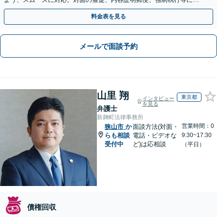
通。お困りの方はすぐにご相談を【オンライン面談◎】
料金表を見る
メールで面談予約
山里 翔
東京都
インタビュー
を見る
弁護士
新麹町法律事務所
営業時間：0
狭山市
か
面談方法(対面・
らも相談
電話・ビデオな
9:30~17:30
受付中
ど)は応相談
（平日）
債権回収