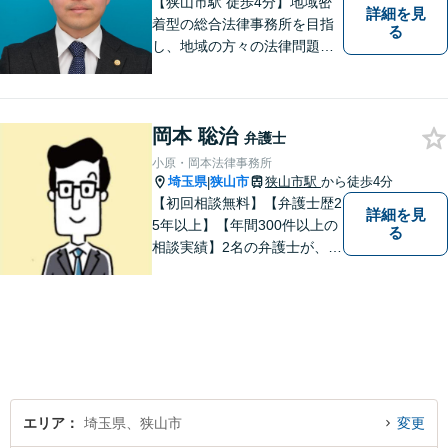
【狭山市駅 徒歩4分】地域密
詳細を見
着型の総合法律事務所を目指
る
し、地域の方々の法律問題を
迅速かつ良い解決に導けるよ
う最善を尽くします。 法律問
題でお悩みのことがあればお
岡本 聡治
気軽にご相談ください。
弁護士
小原・岡本法律事務所
埼玉県
狭山市
狭山市駅
から徒歩4分
|
【初回相談無料】【弁護士歴2
詳細を見
5年以上】【年間300件以上の
る
相談実績】2名の弁護士が、さ
まざまな問題を解決します！
【離婚】不倫の慰謝料請求、
財産分与、養育費など、ご相
談ください【相続】税理士や
司法書士などと連携し、複雑
な案件も対応。【狭山市駅4
分】
エリア
埼玉県、狭山市
変更