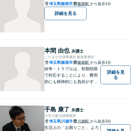
埼玉県
飯能市
飯能駅
から徒歩1分
|
詳細を見る
本間 由也
弁護士
こだまや法律事務所 飯能事務所
埼玉県
飯能市
飯能駅
から徒歩1分
|
紛争・トラブルは、初期段階
詳細を見
で対応することにより、費用
る
的にも精神的にも負担がずっ
と軽くなります。 さらに言え
ば、紛争・トラブルの「予
防」こそ、重要なのです。ぜ
ひ一度ご相談ください。
手島 康了
弁護士
小手の森法律事務所
埼玉県
川越市
川越駅
から徒歩3分
|
生活上の「お困りごと」 よろ
詳細を見