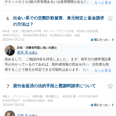
チケットのうち1枚の所有権あるいは使用権限があなたにあり、チケッ
トの引渡しを求める権利があるという主張が認められやすいといえま
す。 一方、このチケット購入には「相手方と一緒に行く」という合意
も付随していたことを無視することができません。こちらを重視すれ
6
出会い系での交際詐欺被害、身元特定と返金請求
ば、交際を終了させたことにより「一緒に行く」という結果の実現に
の方法は？
重大な障害が発生しており、当然にチケットを引き渡すべきといえる
#本名・住所・電話番号が不明
#マッチングアプリ詐欺
#詐欺の法的措置
かは微妙であり、むしろ返金すべきとするのが当事者の合理的意思に
#200万円以上
#内容証明作成送付
#少額訴訟の相談・依頼
合致するのではないか、という判断に傾くことになると思います。 例
2026年7月17日
役にたった
3
えば、当該チケットが座席指定である場合、交際を解消した2人が当日
詐欺・消費者問題に強い弁護士
隣り合わせになることは避けたいという心理が働くことも無理からぬ
若井 亮
弁護士
ところです。一方、チケットがエリア指定のアリーナ席であれば隣り
合わせにならずに済むかもしれませんし、そのチケットが入手困難で
初めまして。 ご相談内容を拝見しました。 まず、相手方の携帯電話番
あったり特別席であったりすれば、判断は変わってくるかもしれませ
号が分かっているのであれば、契約者情報の照会を行い、住民票を取
ん。当該チケットがチケット転売防止法に規定する特定興行入場券に
得することで身元を特定できる可能性はあります。 ただ、他人名義の
該当し、券面上使用者が指定されている場合には、チケット引渡し以
携帯電話であるなどした場合には特定に結びつけることは難しいとこ
外に選択肢がない場合もあるでしょう。 このように、本件の紛争は、
ろです。 LINEについても、詐欺の事案であれば照会できる可能性はあ
法的には「当事者の合理的意思」がどこにあるのかを追求した解決が
りますが、携帯電話の番号を経由する方法より難しくなります。 身元
7
貸付金返済の法的手段と慰謝料請求について
必要になると思われます。なかなか難しい問題なので、弁護士によっ
を特定した後は、返金の理屈があるかどうかを確認していきます。 基
ても回答は異なるかもしれません。
本的に贈与に該当する場合には返金請求ができません。 詐欺を含め、
#個人・プライベート
#契約書・借用書なし
#音信不通・行方不明の相手
当方に返金の理屈があるかどうかを確認していきます。 さらに、渡し
#140万円以下
#少額訴訟の相談・依頼
2026年7月13日
役にたった
3
た金額について、裏付けがあるかどうかも精査します。 上記を経て、
身元の特定、返金の理屈があると判断できるのであれば、まずは交渉
川添 圭
弁護士