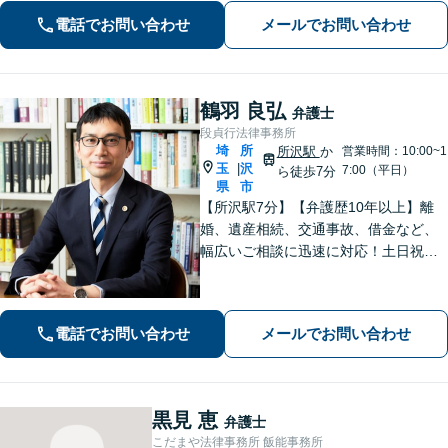
対応(法律相談は完全予約制)】各分野で
電話でお問い合わせ
メールでお問い合わせ
専門性の高い弁護士が寄り添い解決を
サポートします。
鶴羽 良弘
弁護士
段貞行法律事務所
埼
所
所沢駅
か
営業時間：10:00~1
玉
沢
|
7:00（平日）
ら徒歩7分
県
市
【所沢駅7分】【弁護歴10年以上】離
婚、遺産相続、交通事故、借金など、
幅広いご相談に迅速に対応！土日祝夜
間も対応◎1人1人に最適な解決方法を
ご提案します。まずはお気軽にご相談
ください！【初回相談無料】
電話でお問い合わせ
メールでお問い合わせ
黒見 恵
弁護士
こだまや法律事務所 飯能事務所