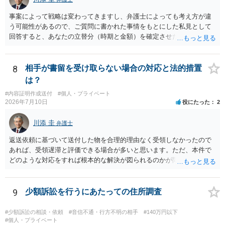
からスタートすることになるでしょう。 ご理解のとおり、詐欺である
ことの立証は簡単ではありません。 刑事事件化が出来るのであれば、
事案によって戦略は変わってきますし、弁護士によっても考え方が違
返金交渉で有利になる可能性がありますが、民事上の詐欺の立証以上
う可能性があるので、ご質問に書かれた事情をもとにした私見として
に難しいところがあります。 こちらについては、一度、最寄りの警察
回答すると、あなたの立替分（時期と金額）を確定させた上で、淡々
署に被害相談をするようにしてください。 具体的な見通しに関して
と訴訟提起する方がよい事案ではないかと思料します。支払督促だ
は、証拠を拝見する必要があるため、直接弁護士にご相談された方が
と、もし異議申立てがなされる可能性が高そうであれば時間の浪費
良いかと思います。
（通常訴訟へ移行する日数分空転する）になりますし、支払督促及び
8
相手が書留を受け取らない場合の対応と法的措置
その異議後の通常訴訟は相手方の住所地が管轄裁判所になるため（特
は？
に相手方が遠方である場合は）対応が面倒な場合があるからです。相
#内容証明作成送付
#個人・プライベート
手方の主張については、和解で減額を考慮すればよいと思います。 な
2026年7月10日
役にたった
2
お、残念ながら、「連絡も返ってこず、返済の目処も立たずで精神的
ダメージが大きく」という理由では、慰謝料請求は通常は認められま
川添 圭
弁護士
せん。
返送依頼に基づいて送付した物を合理的理由なく受領しなかったので
あれば、受領遅滞と評価できる場合が多いと思います。ただ、本件で
どのような対応をすれば根本的な解決が図られるのかが問題になるた
め、詳しい事情が必要です。弁護士へ直接相談した方がよい事案と思
料します。
9
少額訴訟を行うにあたっての住所調査
#少額訴訟の相談・依頼
#音信不通・行方不明の相手
#140万円以下
#個人・プライベート