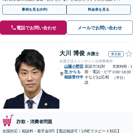
さい。
事例を見る(6件)
料金表を見る
電話でお問い合わせ
メールでお問い合わせ
大川 博俊
弁護士
東京都
弁護士法人インサイト法律事務所
山陽小野田
面談方法(対
営業時間：1
市
からも
面・電話・ビデ
0:00~18:00
相談受付中
オなど)は応相
（平日）
談
詐欺・消費者問題
全国対応｜相談料・着手金0円【電話相談可！LINEでスピード対応】