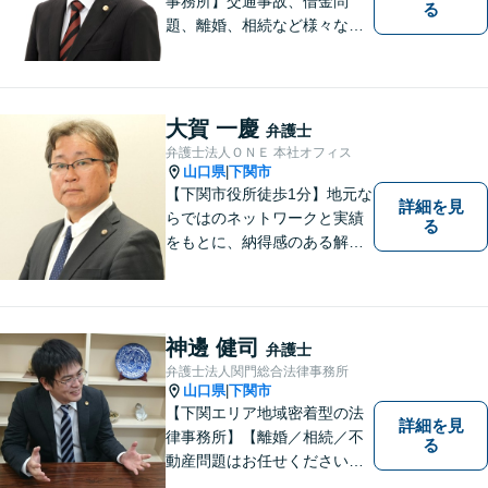
事務所】交通事故、借金問
る
題、離婚、相続など様々な問
題について、「何度でも無
料」の相談を行っています！
まずはお気軽にご相談くださ
い！
大賀 一慶
弁護士
弁護士法人ＯＮＥ 本社オフィス
山口県
下関市
|
【下関市役所徒歩1分】地元な
詳細を見
らではのネットワークと実績
る
をもとに、納得感のある解決
策をサポート！お悩みの方は
お気軽にご相談ください。
神邊 健司
弁護士
弁護士法人関門総合法律事務所
山口県
下関市
|
【下関エリア地域密着型の法
詳細を見
律事務所】【離婚／相続／不
る
動産問題はお任せください】
法テラス可！小さな問題であ