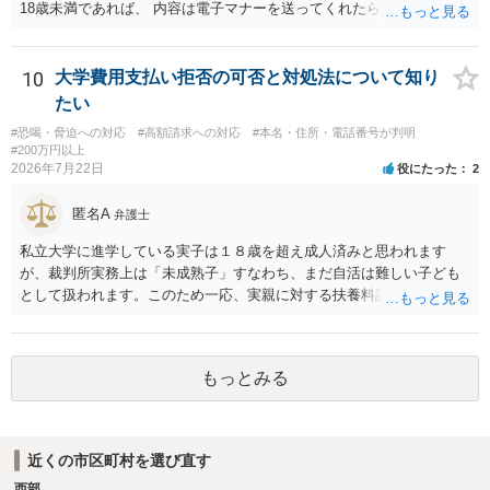
18歳未満であれば、 内容は電子マナーを送ってくれたら自慰行為など
の動画を要望通りに撮って送るよと言ったやりとりでした。 自分は動
画の尺は10分ほど、服を着たままで胸を触って欲しい、などの要望を
して、要求された金額(1000円程度)の電子マネーを送信してしまいま
10
大学費用支払い拒否の可否と対処法について知り
した。 そこから、撮影するまで暇なので顔の雰囲気の写真を交換して
たい
欲しい、住んでいる都道府県と区を教えてと言われたので教えたりと
#恐喝・脅迫への対応
#高額請求への対応
#本名・住所・電話番号が判明
言ったやり取りをしていました。 というやりとりは、青少年条例違反
#200万円以上
（わいせつ行為）の疑いがあります。18歳未満と知らなくても処罰可
2026年7月22日
役にたった
2
能です。
匿名A
弁護士
私立大学に進学している実子は１８歳を超え成人済みと思われます
が、裁判所実務上は「未成熟子」すなわち、まだ自活は難しい子ども
として扱われます。このため一応、実親に対する扶養料請求として法
律的には成り立つ可能性があります。 ただし、実子と同居する元配偶
者宛に養育費を支払っており、当該養育費は実子の進学費用の趣旨も
一部含まれています。また、私立大学進学について貴殿が了解したわ
もっとみる
けではないという事情も存在します。 こうした場合には、支払を拒ん
だとしても学費の請求が裁判所によって強制される可能性は低いとい
えます。 以上整理したとおり、貴殿の事情を説明し支払えないと実子
に伝えるのが良い対処法と思います。
近くの市区町村を選び直す
西部