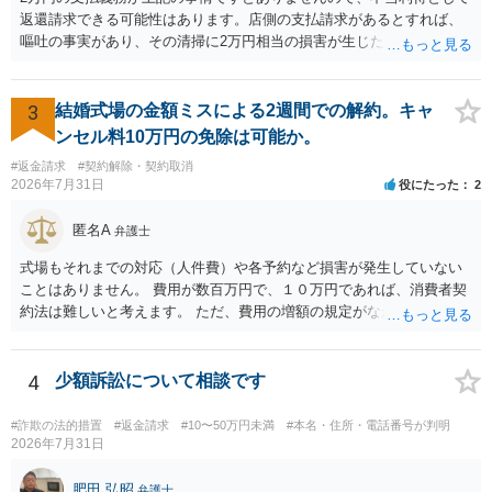
返還請求できる可能性はあります。店側の支払請求があるとすれば、
嘔吐の事実があり、その清掃に2万円相当の損害が生じた場合です。ご
参考にしてください。
3
結婚式場の金額ミスによる2週間での解約。キャ
ンセル料10万円の免除は可能か。
#返金請求
#契約解除・契約取消
2026年7月31日
役にたった
2
匿名A
弁護士
式場もそれまでの対応（人件費）や各予約など損害が発生していない
ことはありません。 費用が数百万円で、１０万円であれば、消費者契
約法は難しいと考えます。 ただ、費用の増額の規定がなかったのに増
額するのは契約違反ですので、増額に応じずに契約を維持すればよい
ということになり、解約するのは理由がないことになります。
4
少額訴訟について相談です
#詐欺の法的措置
#返金請求
#10〜50万円未満
#本名・住所・電話番号が判明
2026年7月31日
肥田 弘昭
弁護士