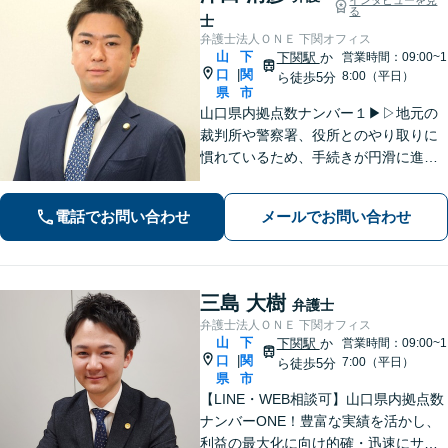
る
士
弁護士法人ＯＮＥ 下関オフィス
山
下
下関駅
か
営業時間：09:00~1
口
関
|
8:00（平日）
ら徒歩5分
県
市
山口県内拠点数ナンバー１▶︎▷地元の
裁判所や警察署、役所とのやり取りに
慣れているため、手続きが円滑に進み
ます。また、「近くに事務所がある」
ことで、仕事帰りや急な事態でも相談
電話でお問い合わせ
メールでお問い合わせ
に行きやすくなります。法律トラブル
は「地域密着」の当事務所にご相談く
ださい。
三島 大樹
弁護士
弁護士法人ＯＮＥ 下関オフィス
山
下
下関駅
か
営業時間：09:00~1
口
関
|
7:00（平日）
ら徒歩5分
県
市
【LINE・WEB相談可】山口県内拠点数
ナンバーONE！豊富な実績を活かし、
利益の最大化に向け的確・迅速にサポ