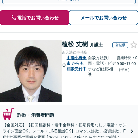
電話でお問い合わせ
メールでお問い合わせ
植松 丈樹
弁護士
宮城県
蒼天法律事務所
山陽小野田
面談方法(対
営業時間：0
市
からも
面・電話・ビデ
9:00~17:00
相談受付中
オなど)は応相
（平日）
談
詐欺・消費者問題
【全国対応】【初回相談料・着手金無料・初期費用なし／電話・オン
ライン面談OK、メール・LINE相談OK】ロマンス詐欺、投資詐欺、F
X詐欺事案の実績が豊富 ｢おかしいな」と感じたらすぐにご相談くだ