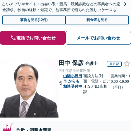
占いアプリやサイト・出会い系・競馬・競艇詐欺などの事業者への返
金請求。独自の経験・知識で、他事務所で断られた難しいケースも解
決に導いた実績あり。まずはお気軽にご相談ください
事例を見る(12件)
料金表を見る
電話でお問い合わせ
メールでお問い合わせ
田中 保彦
弁護士
東京都
田中保彦法律事務所
山陽小野田
面談方法(対
営業時間：1
市
からも
面・電話・ビデ
0:00~19:00
相談受付中
オなど)は応相
（平日）
談
詐欺・消費者問題