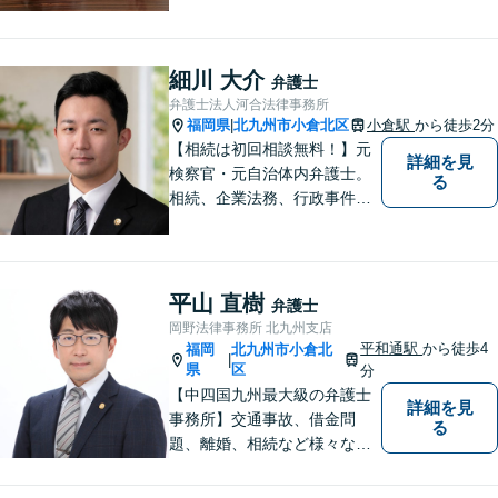
っても、不安は抱え込まずご
相談ください。お一人おひと
りの声を大切にし、適切な解
細川 大介
弁護士
決方法をご提案いたします。
弁護士法人河合法律事務所
福岡県
北九州市小倉北区
小倉駅
から徒歩2分
|
【相続は初回相談無料！】元
詳細を見
検察官・元自治体内弁護士。
る
相続、企業法務、行政事件、
国家賠償に注力【北九州・行
橋・京築】
平山 直樹
弁護士
岡野法律事務所 北九州支店
平和通駅
から徒歩4
福岡
北九州市小倉北
|
県
区
分
【中四国九州最大級の弁護士
詳細を見
事務所】交通事故、借金問
る
題、離婚、相続など様々な問
題について、「何度でも無
料」の相談を行っています！