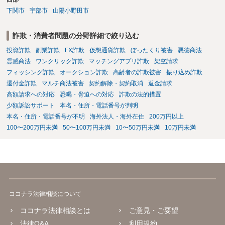
下関市
宇部市
山陽小野田市
詐欺・消費者問題の分野詳細で絞り込む
投資詐欺
副業詐欺
FX詐欺
仮想通貨詐欺
ぼったくり被害
悪徳商法
霊感商法
ワンクリック詐欺
マッチングアプリ詐欺
架空請求
フィッシング詐欺
オークション詐欺
高齢者の詐欺被害
振り込め詐欺
還付金詐欺
マルチ商法被害
契約解除・契約取消
返金請求
高額請求への対応
恐喝・脅迫への対応
詐欺の法的措置
少額訴訟サポート
本名・住所・電話番号が判明
本名・住所・電話番号が不明
海外法人・海外在住
200万円以上
100〜200万円未満
50〜100万円未満
10〜50万円未満
10万円未満
ココナラ法律相談について
ココナラ法律相談とは
ご意見・ご要望
法律Q&A
利用規約