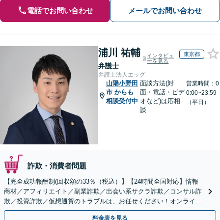
電話でお問い合わせ
メールでお問い合わせ
浦川 祐輔
東京都
インタビュ
ーを見る
弁護士
弁護士法人エッグ
山陽小野田
面談方法(対
営業時間：0
市
からも
面・電話・ビデ
0:00~23:59
相談受付中
オなど)は応相
（平日）
談
詐欺・消費者問題
【完全成功報酬制(回収額の33％（税込）】【24時間全国対応】情報
商材／アフィリエイト／副業詐欺／出会い系サクラ詐欺／コンサル詐
欺／投資詐欺／仮想通貨のトラブルは、お任せください！オンライン
のみで解決も可能！
料金表を見る