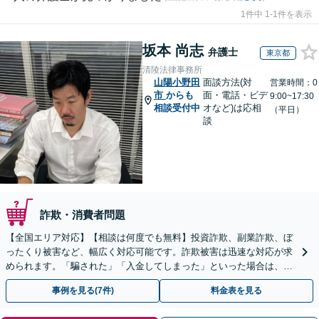
1件中 1-1件を表示
坂本 尚志
弁護士
東京都
清陵法律事務所
山陽小野田
面談方法(対
営業時間：0
市
からも
面・電話・ビデ
9:00~17:30
相談受付中
オなど)は応相
（平日）
談
詐欺・消費者問題
【全国エリア対応】【相談は何度でも無料】投資詐欺、副業詐欺、ぼ
ったくり被害など、幅広く対応可能です。詐欺被害は迅速な対応が求
められます。「騙された」「入金してしまった」といった場合は、お
早めにご相談ください。【電話・メール・WEB相談可】
事例を見る(7件)
料金表を見る