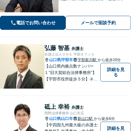
ート。法的助言だけでなく、解決後の
未来を見据えたプランをご提案。離婚
問題／交通事故等、あなたの味方とし
電話でお問い合わせ
メールで面談予約
て尽力します【完全個室】【下関駅5
分】
弘藤 智基
弁護士
弁護士法人ＯＮＥ 宇部オフィス
山口県
宇部市
宇部新川駅
から徒歩10分
|
【山口県内拠点数ナンバー
詳細を見
１”旧大賀綜合法律事務所"】
る
【宇部市役所徒歩５分】ネッ
トワークを活かし、寄り添い
ながらサポートをいたしま
す。お困りの方はお気軽にご
相談ください。
砥上 幸裕
弁護士
岡野法律事務所 山口支店
山口県
山口市
新山口駅
から徒歩6分
|
【中四国九州最大級の弁護士
詳細を見