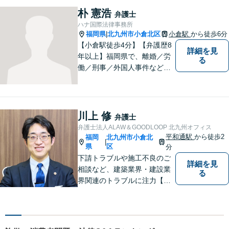
まずはお気軽にご相談くださ
朴 憲浩
弁護士
い！
ハナ国際法律事務所
福岡県
北九州市小倉北区
小倉駅
から徒歩6分
|
【小倉駅徒歩4分】【弁護歴8
詳細を見
年以上】福岡県で、離婚／労
る
働／刑事／外国人事件などに
精通する弁護士。日頃感じる
小さな違和感・疑問をお気軽
にご相談ください。丁寧に、
会話のキャッチボールを積み
川上 修
弁護士
重ねながら解決へと動いてま
弁護士法人ALAW＆GOODLOOP 北九州オフィス
いります。【韓国語対応可】
平和通駅
から徒歩2
福岡
北九州市小倉北
|
県
区
分
下請トラブルや施工不良のご
詳細を見
相談など、建築業界・建設業
る
界関連のトラブルに注力【企
業法務も多くの実績あり】不
祥事対応、顧問契約など企業
のご相談はお任せください
【夜間・休日対応可】M&A、