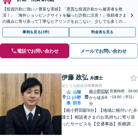
【投資詐欺に強い／豊富な実績】「悪質な投資詐欺から被害者を救
済！」「海外ショッピングサイトを騙った詐欺に注意！」依頼者さま
の痛みに寄り添って丁寧なヒアリングをおこない、少しでも多くの返
金が得られるよう尽力します！
事例を見る(3件)
料金表を見る
電話でお問い合わせ
メールでお問い合わせ
伊藤 政弘
弁護士
せとうち総合法律事務所
南小野田駅
営業時間：09:00
山
山陽
~19:00（平日）
口
小野
から徒歩9
|
県
田市
分
【南小野田駅9分】【地域に根付いた弁
護士】相談者さまのお気持ちに寄り添
ったサービスを【交通事故】医療調査
を徹底的に行い、然るべき補償を受け
られるようサポートします【相続】事