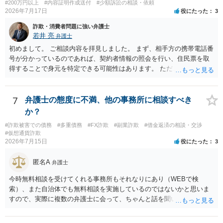
#200万円以上
#内容証明作成送付
#少額訴訟の相談・依頼
2026年7月17日
役にたった
3
詐欺・消費者問題に強い弁護士
若井 亮
弁護士
初めまして。 ご相談内容を拝見しました。 まず、相手方の携帯電話番
号が分かっているのであれば、契約者情報の照会を行い、住民票を取
得することで身元を特定できる可能性はあります。 ただ、他人名義の
携帯電話であるなどした場合には特定に結びつけることは難しいとこ
ろです。 LINEについても、詐欺の事案であれば照会できる可能性はあ
りますが、携帯電話の番号を経由する方法より難しくなります。 身元
7
弁護士の態度に不満、他の事務所に相談すべき
を特定した後は、返金の理屈があるかどうかを確認していきます。 基
か？
本的に贈与に該当する場合には返金請求ができません。 詐欺を含め、
#詐欺被害での債務
#多重債務
#FX詐欺
#副業詐欺
#借金返済の相談・交渉
当方に返金の理屈があるかどうかを確認していきます。 さらに、渡し
#仮想通貨詐欺
た金額について、裏付けがあるかどうかも精査します。 上記を経て、
2026年7月15日
役にたった
3
身元の特定、返金の理屈があると判断できるのであれば、まずは交渉
からスタートすることになるでしょう。 ご理解のとおり、詐欺である
匿名A
弁護士
ことの立証は簡単ではありません。 刑事事件化が出来るのであれば、
返金交渉で有利になる可能性がありますが、民事上の詐欺の立証以上
今時無料相談を受けてくれる事務所もそれなりにあり（WEBで検
に難しいところがあります。 こちらについては、一度、最寄りの警察
索）、また自治体でも無料相談を実施しているのではないかと思いま
署に被害相談をするようにしてください。 具体的な見通しに関して
すので、実際に複数の弁護士に会って、ちゃんと話を聞いてくれる
は、証拠を拝見する必要があるため、直接弁護士にご相談された方が
方、高圧的ではない方に相談した方が良いでしょう。その弁護士の方
良いかと思います。
はそもそも事案を把握できていないようですので、御相談の案件につ