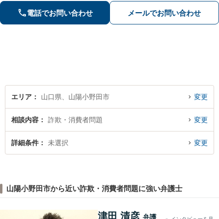
実調査と判例をリサーチし、不公平感
電話でお問い合わせ
メールでお問い合わせ
のない相続を実現【WEB面談】
エリア
山口県、山陽小野田市
変更
相談内容
詐欺・消費者問題
変更
詳細条件
未選択
変更
山陽小野田市から近い詐欺・消費者問題に強い弁護士
津田 清彦
弁護
インタビューを見