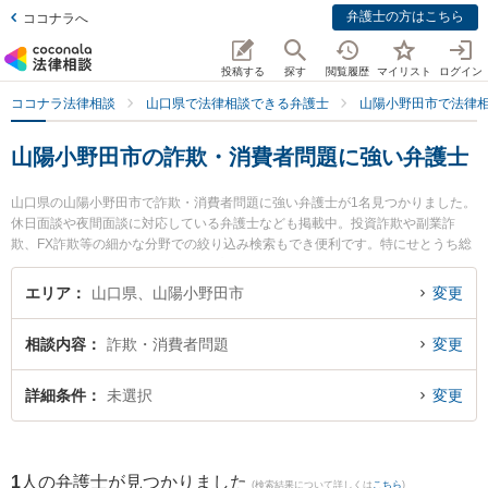
弁護士の方はこちら
ココナラへ
投稿する
探す
閲覧履歴
マイリスト
ログイン
ココナラ法律相談
山口県で法律相談できる弁護士
山陽小野田市で法律
山陽小野田市の詐欺・消費者問題に強い弁護士
山口県の山陽小野田市で詐欺・消費者問題に強い弁護士が1名見つかりました。
休日面談や夜間面談に対応している弁護士なども掲載中。投資詐欺や副業詐
欺、FX詐欺等の細かな分野での絞り込み検索もでき便利です。特にせとうち総
合法律事務所の伊藤 政弘弁護士のプロフィール情報や弁護士費用、強みなどが
注目されています。『山陽小野田市で土日や夜間に発生した詐欺・消費者問題
エリア
山口県、山陽小野田市
変更
のトラブルを今すぐに弁護士に相談したい』『詐欺・消費者問題のトラブル解
決の実績豊富な近くの弁護士を検索したい』『初回相談無料で詐欺・消費者問
相談内容
詐欺・消費者問題
変更
題を法律相談できる山陽小野田市内の弁護士に相談予約したい』などでお困り
の相談者さんにおすすめです。
詳細条件
未選択
変更
1
人の弁護士が見つかりました
(検索結果について詳しくは
こちら
)