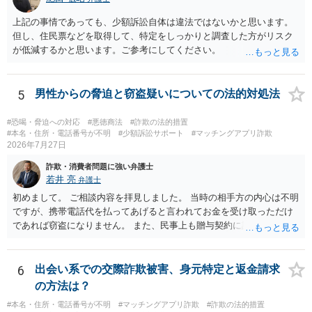
上記の事情であっても、少額訴訟自体は違法ではないかと思います。
但し、住民票などを取得して、特定をしっかりと調査した方がリスク
が低減するかと思います。ご参考にしてください。
5
男性からの脅迫と窃盗疑いについての法的対処法
#恐喝・脅迫への対応
#悪徳商法
#詐欺の法的措置
#本名・住所・電話番号が不明
#少額訴訟サポート
#マッチングアプリ詐欺
2026年7月27日
詐欺・消費者問題に強い弁護士
若井 亮
弁護士
初めまして。 ご相談内容を拝見しました。 当時の相手方の内心は不明
ですが、携帯電話代を払ってあげると言われてお金を受け取っただけ
であれば窃盗になりません。 また、民事上も贈与契約に該当すると思
われるところ、返済の義務はありません。 これ以上のやり取りをせ
ず、可能であればブロックをするようにしてください。 ご不安であれ
ば、最寄りの警察署に相談をしても良いかもしれません。 以上、ご参
6
出会い系での交際詐欺被害、身元特定と返金請求
考になれば幸いです。
の方法は？
#本名・住所・電話番号が不明
#マッチングアプリ詐欺
#詐欺の法的措置