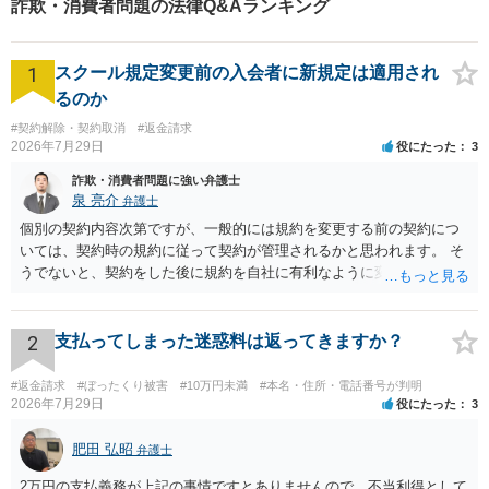
詐欺・消費者問題の法律Q&Aランキング
株式発行も対応【小倉駅3分】
1
スクール規定変更前の入会者に新規定は適用され
るのか
#契約解除・契約取消
#返金請求
2026年7月29日
役にたった
3
詐欺・消費者問題に強い弁護士
泉 亮介
弁護士
個別の契約内容次第ですが、一般的には規約を変更する前の契約につ
いては、契約時の規約に従って契約が管理されるかと思われます。 そ
うでないと、契約をした後に規約を自社に有利なように変更し、それ
を従前の顧客にも適用するということが認められてしまい不合理とな
る場合があるかと思われます。
2
支払ってしまった迷惑料は返ってきますか？
#返金請求
#ぼったくり被害
#10万円未満
#本名・住所・電話番号が判明
2026年7月29日
役にたった
3
肥田 弘昭
弁護士
2万円の支払義務が上記の事情ですとありませんので、不当利得として