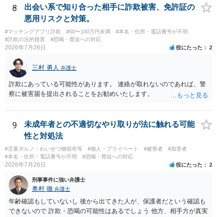
いては弁護士として能力不足なのかもしれません。相手にしない方が
8
出会い系で知り合った相手に詐欺被害、免許証の
良いと思います。ただ、仮想通貨詐欺の被害回復は現実的には難しい
悪用リスクと対策。
かもしれません。
#マッチングアプリ詐欺
#50〜100万円未満
#本名・住所・電話番号が不明
#詐欺の法的措置
#恐喝・脅迫への対応
2026年7月26日
役にたった
2
三村 勇人
弁護士
詐欺にあっている可能性があります。 連絡が取れないのであれば、警
察に被害届を提出されることをお勧めいたします。
9
未成年者との不適切なやり取りが法に触れる可能
性と対処法
#児童ポルノ・わいせつ物頒布等
#個人・プライベート
#被害者
#加害者
#本名・住所・電話番号が不明
#恐喝・脅迫への対応
2026年7月26日
役にたった
2
刑事事件に強い弁護士
奥村 徹
弁護士
年齢確認もしていないし 後から出てきた人が、保護者だという確認も
できないので 詐欺・恐喝の可能性はあるでしょう 他方、相手方が真実