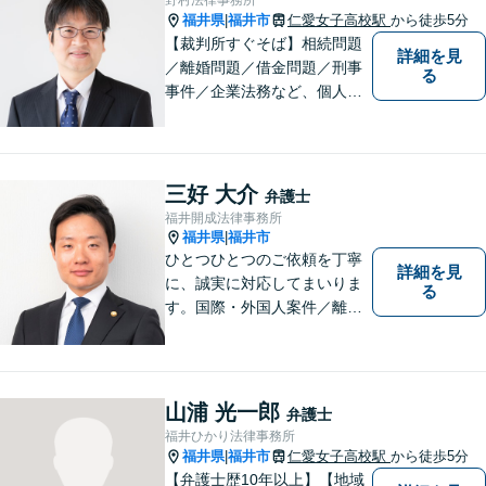
むの方は、お気軽にご相談く
福井県
福井市
仁愛女子高校駅
から徒歩5分
|
ださい。
【裁判所すぐそば】相続問題
詳細を見
／離婚問題／借金問題／刑事
る
事件／企業法務など、個人・
法人問わず幅広く対応可。一
つ一つの事件に丁寧に対応す
ることを心がけております。
お気軽にご相談ください。
三好 大介
弁護士
【法テラス利用可】【完全個
福井開成法律事務所
室】【夜間・休日面談可】
福井県
福井市
|
ひとつひとつのご依頼を丁寧
詳細を見
に、誠実に対応してまいりま
る
す。国際・外国人案件／離
婚・男女問題／インターネッ
ト関連問題／企業法務・顧問
弁護士／借金／相続／交通事
故／刑事弁護・犯罪被害者な
山浦 光一郎
弁護士
ど、幅広く対応可能。お気軽
福井ひかり法律事務所
にご相談ください。
福井県
福井市
仁愛女子高校駅
から徒歩5分
|
【弁護士歴10年以上】【地域