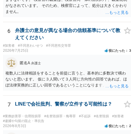
がなされています。 そのため、検察官によって、処分は大きくかわり
ません。
6
弁護士の意見が異なる場合の信頼基準について教
えてください
#加害者
#不同意わいせつ
#不同意性交等罪
2026年7月25日
役にたった
3
匿名A
弁護士
複数人に法律相談をすることを前提に言うと、基本的に多数決で構わ
ないと思います。 仮に３人聞いて３人同じ方向性の回答であれば、ほ
ぼ法律実務的に正しい回答であるということになります。 ３人聞いて
２対１になった場合には、あと２人聞くのがよいと思われます。 ３対
２になった場合は、どちらも法律実務的にありえるということであ
り、３人の弁護士の中で、一番相性の良いいざというときに弁護を頼
7
LINEで会社批判、警察が立件する可能性は？
みたい弁護士を決め、その弁護士の発言を信じるということになりま
す。 その３人の中で「逮捕されない」と断言した弁護士には基本的に
#業務妨害罪・信用毀損罪
#名誉毀損罪・侮辱罪
#不起訴
#名誉毀損
#加害者
委任しないほうがよいと思われます。 そもそも意見が分かれるような
#逮捕や勾留の阻止・準抗告
2026年8月3日
役にたった
2
事案で、断言すること自体が不適切であるからです。 ただ、相談者が
弁護士に断言回答を求める気持ちがあるのは普通なので、その相談者