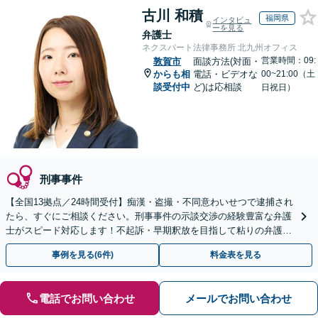
古川 和積
福岡県
インタビュ
ーを見る
弁護士
ネクスパート法律事務所 北九州オフィス
営業時間：09:
敦賀市
面談方法(対面・
からも相
電話・ビデオな
00~21:00（土
談受付中
ど)は応相談
日祝日）
刑事事件
【全国13拠点／24時間受付】痴漢・盗撮・不同意わいせつで逮捕され
たら、すぐにご相談ください。刑事事件の示談交渉の経験豊富な弁護
士がスピード対応します！不起訴・早期釈放を目指して粘りの弁護活
動を行います。
事例を見る(6件)
料金表を見る
電話でお問い合わせ
メールでお問い合わせ