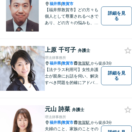
福井県
敦賀市
|
【福井県敦賀市】どの方々も
詳細を見
個人として尊重されるべきで
る
あり、どの方々の悩みも、そ
れぞれ丁寧に、かつ迅速に、
解決が図られる必要がありま
す。 また、言葉の壁や専門知
識の壁も越えて、解決が図ら
上原 千可子
弁護士
れる必要があります。
堺法律事務所
福井県
敦賀市
敦賀駅
から徒歩3分
|
【法テラス利用可】女性弁護
詳細を見
士が親身にお話を伺い、解決
る
すべき問題を的確にアドバイ
スします。交通事故、離婚や
不倫などの男女トラブルのほ
か、幅広い分野の豊富な解決
元山 詩菜
実績があります。まずはお気
弁護士
軽にお問い合わせください。
堺法律事務所
福井県
敦賀市
敦賀駅
から徒歩3分
|
夫婦のこと、家族のことその