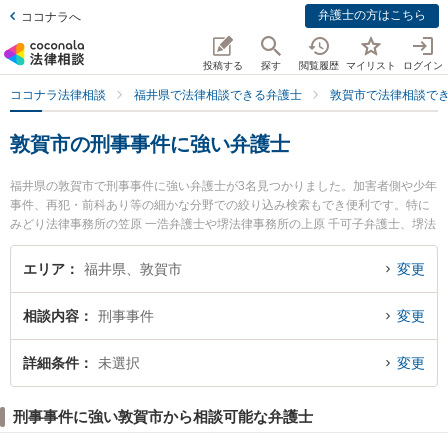
弁護士の方はこちら
ココナラへ
投稿する
探す
閲覧履歴
マイリスト
ログイン
ココナラ法律相談
福井県で法律相談できる弁護士
敦賀市で法律相談で
敦賀市の刑事事件に強い弁護士
福井県の敦賀市で刑事事件に強い弁護士が3名見つかりました。加害者側や少年
事件、再犯・前科あり等の細かな分野での絞り込み検索もでき便利です。特に
みどり法律事務所の笠原 一浩弁護士や堺法律事務所の上原 千可子弁護士、堺法
律事務所の元山 詩菜弁護士のプロフィール情報や弁護士費用、強みなどが注目
されています。『敦賀市で土日や夜間に発生した刑事事件のトラブルを今すぐ
エリア
福井県、敦賀市
変更
に弁護士に相談したい』『刑事事件のトラブル解決の実績豊富な近くの弁護士
を検索したい』『初回相談無料で刑事事件を法律相談できる敦賀市内の弁護士
相談内容
刑事事件
変更
に相談予約したい』などでお困りの相談者さんにおすすめです。
詳細条件
未選択
変更
刑事事件に強い敦賀市から相談可能な弁護士