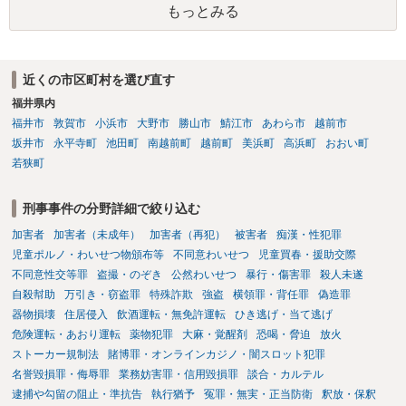
もっとみる
近くの市区町村を選び直す
福井県内
福井市
敦賀市
小浜市
大野市
勝山市
鯖江市
あわら市
越前市
坂井市
永平寺町
池田町
南越前町
越前町
美浜町
高浜町
おおい町
若狭町
刑事事件の分野詳細で絞り込む
加害者
加害者（未成年）
加害者（再犯）
被害者
痴漢・性犯罪
児童ポルノ・わいせつ物頒布等
不同意わいせつ
児童買春・援助交際
不同意性交等罪
盗撮・のぞき
公然わいせつ
暴行・傷害罪
殺人未遂
自殺幇助
万引き・窃盗罪
特殊詐欺
強盗
横領罪・背任罪
偽造罪
器物損壊
住居侵入
飲酒運転・無免許運転
ひき逃げ・当て逃げ
危険運転・あおり運転
薬物犯罪
大麻・覚醒剤
恐喝・脅迫
放火
ストーカー規制法
賭博罪・オンラインカジノ・闇スロット犯罪
名誉毀損罪・侮辱罪
業務妨害罪・信用毀損罪
談合・カルテル
逮捕や勾留の阻止・準抗告
執行猶予
冤罪・無実・正当防衛
釈放・保釈