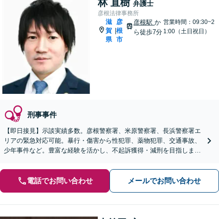
林 直樹
弁護士
彦根法律事務所
滋
彦
彦根駅
か
営業時間：09:30~2
賀
根
|
1:00（土日祝日）
ら徒歩7分
県
市
刑事事件
【即日接見】示談実績多数。彦根警察署、米原警察署、長浜警察署エ
リアの緊急対応可能。暴行・傷害から性犯罪、薬物犯罪、交通事故、
少年事件など。豊富な経験を活かし、不起訴獲得・減刑を目指します
【休日・夜間面談OK】【彦根駅7分】
電話でお問い合わせ
メールでお問い合わせ