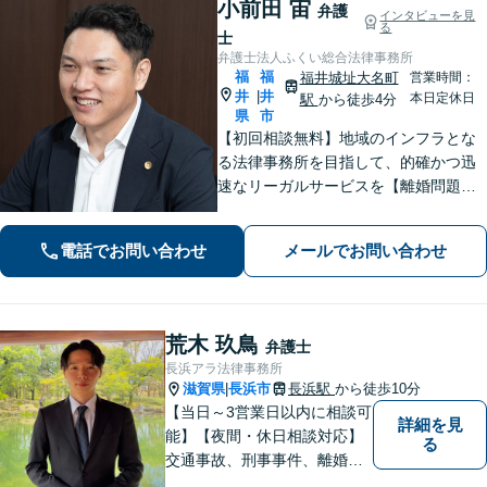
小前田 宙
弁護
インタビューを見
る
士
弁護士法人ふくい総合法律事務所
福
福
福井城址大名町
営業時間：
井
井
|
本日定休日
駅
から徒歩4分
県
市
【初回相談無料】地域のインフラとな
る法律事務所を目指して、的確かつ迅
速なリーガルサービスを【離婚問題】
相談実績100件越え。相手方との交渉は
お任せください【相続問題】福井密着
電話でお問い合わせ
メールでお問い合わせ
型事務所として地域特性を活かしたア
ドバイスを【福井駅7分】
荒木 玖鳥
弁護士
長浜アラ法律事務所
滋賀県
長浜市
長浜駅
から徒歩10分
|
【当日～3営業日以内に相談可
詳細を見
能】【夜間・休日相談対応】
る
交通事故、刑事事件、離婚・
男女問題に注力しておりま