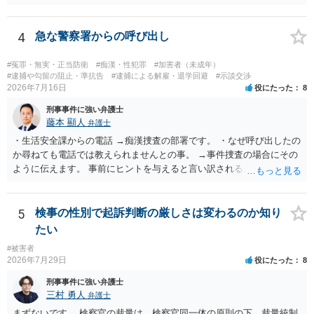
り、再び被害者がトイレに戻ったら財布が無かったような事情がある
と言い逃れはかなり厳しいものと思います。
4
急な警察署からの呼び出し
#冤罪・無実・正当防衛
#痴漢・性犯罪
#加害者（未成年）
#逮捕や勾留の阻止・準抗告
#逮捕による解雇・退学回避
#示談交渉
2026年7月16日
役にたった
8
刑事事件に強い弁護士
藤本 顯人
弁護士
・生活安全課からの電話 →痴漢捜査の部署です。 ・なぜ呼び出したの
か尋ねても電話では教えられませんとの事。 →事件捜査の場合にその
ように伝えます。 事前にヒントを与えると言い訳されるからです。 ・
満員電車の中でかなり女性と密着してしまった可能性があるとの心当
たり →やはり痴漢として疑われているのでは。 そもそも痴漢をやって
ないのであれば、何も疑われる筋合いは無いわけですし狼狽える必要
5
検事の性別で起訴判断の厳しさは変わるのか知り
はないですね。
たい
#被害者
2026年7月29日
役にたった
8
刑事事件に強い弁護士
三村 勇人
弁護士
まずないです。 検察官の裁量は、検察官同一体の原則の下、裁量統制