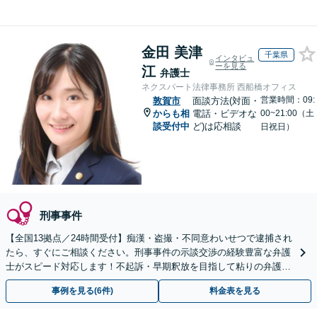
金田 美津
千葉県
インタビュ
ーを見る
江
弁護士
ネクスパート法律事務所 西船橋オフィス
営業時間：09:
敦賀市
面談方法(対面・
からも相
電話・ビデオな
00~21:00（土
談受付中
ど)は応相談
日祝日）
刑事事件
【全国13拠点／24時間受付】痴漢・盗撮・不同意わいせつで逮捕され
たら、すぐにご相談ください。刑事事件の示談交渉の経験豊富な弁護
士がスピード対応します！不起訴・早期釈放を目指して粘りの弁護活
動を行います。
事例を見る(6件)
料金表を見る