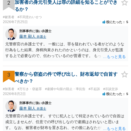
2
加害者の身元引受人は罪の詳細を知ることができ
るか？
#被害者
#不同意わいせつ
2026年7月25日
役にたった
5
刑事事件に強い弁護士
藤本 顯人
弁護士
元警察官の弁護士です。 一般には、罪を疑われている者がどのような
行為をした結果、身柄拘束されたのかというのは、身元引受人が監護
する上で必要なので、伝わっているのが普通です。 もっとも、事実関
係が異性トラブルのような内容ですと、多少事実が異なって伝わって
いたり、省略されていることもありうるかなとは思います。
3
警察から窃盗の件で呼び出し、財布返却で自首す
べきか？
#加害者
#万引き・窃盗罪
#逮捕や勾留の阻止・準抗告
#不起訴
#示談交渉
2026年8月2日
役にたった
5
刑事事件に強い弁護士
藤本 顯人
弁護士
元警察官の弁護士です。 すでに犯人として特定されているので自首は
成立しませんが、任意での呼び出しなので逮捕はされないと思いま
す。 なお、被害者が財布を置き忘れ、その後にあなたがトイレに入