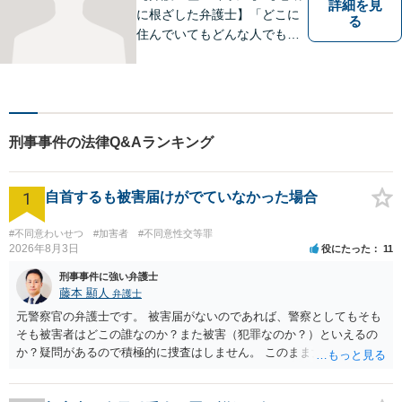
詳細を見
に根ざした弁護士】「どこに
る
住んでいてもどんな人でも等
しく最高の法的なサービスが
受けられる社会を作りた
い。」が理念です。【英語／
中国語対応】大都市に負けな
い質と幅の法的なサービスを
刑事事件の法律Q&Aランキング
提供することを目指していま
す。
1
自首するも被害届けがでていなかった場合
#不同意わいせつ
#加害者
#不同意性交等罪
2026年8月3日
役にたった
11
刑事事件に強い弁護士
藤本 顯人
弁護士
元警察官の弁護士です。 被害届がないのであれば、警察としてもそも
そも被害者はどこの誰なのか？また被害（犯罪なのか？）といえるの
か？疑問があるので積極的に捜査はしません。 このまま女性から警察
への届出がなければ何事もなく終わると思います。