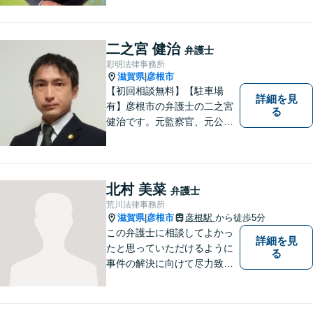
す。まずはお気軽にご相談く
ださい。
二之宮 健治
弁護士
彩明法律事務所
滋賀県
彦根市
|
【初回相談無料】【駐車場
詳細を見
有】彦根市の弁護士の二之宮
る
健治です。元監察官、元公務
員の経歴を活かし、皆様のト
ラブル解決をしっかりサポー
トいたします。
北村 美菜
弁護士
荒川法律事務所
滋賀県
彦根市
彦根駅
から徒歩5分
|
この弁護士に相談してよかっ
詳細を見
たと思っていただけるように
る
事件の解決に向けて尽力致し
ます。