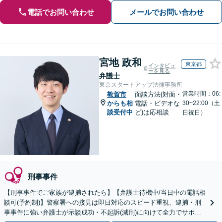
電話でお問い合わせ
メールでお問い合わせ
宮地 政和
東京都
インタビュ
ーを見る
弁護士
東京スタートアップ法律事務所
営業時間：06:
敦賀市
面談方法(対面・
からも相
電話・ビデオな
30~22:00（土
談受付中
ど)は応相談
日祝日）
刑事事件
【刑事事件でご家族が逮捕されたら】【弁護士待機中/当日中の電話相
談可(予約制)】警察署への接見は即日対応のスピード重視、逮捕・刑
事事件に強い弁護士が示談成功・不起訴(減刑)に向けて全力でサポー