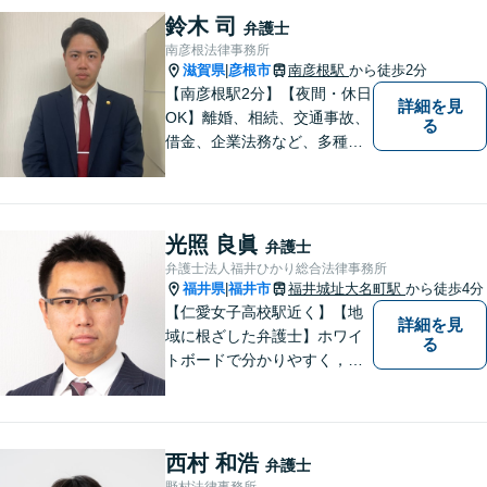
鈴木 司
弁護士
南彦根法律事務所
滋賀県
彦根市
南彦根駅
から徒歩2分
|
【南彦根駅2分】【夜間・休日
詳細を見
OK】離婚、相続、交通事故、
る
借金、企業法務など、多種多
様なご相談にお応えしており
ます。スピード感を持った対
応と密なコミュニケーション
をモットーに、皆様それぞれ
光照 良眞
弁護士
に合った解決を図ってまいり
弁護士法人福井ひかり総合法律事務所
ます。お気軽にご相談くださ
福井県
福井市
福井城址大名町駅
から徒歩4分
|
い。
【仁愛女子高校駅近く】【地
詳細を見
域に根ざした弁護士】ホワイ
る
トボードで分かりやすく，納
得と安心をご提供します。企
業法務／労働問題／交通事故
／相続問題／離婚問題など、
幅広く対応可能。【明確な料
西村 和浩
弁護士
金体系】法律トラブルでお悩
野村法律事務所