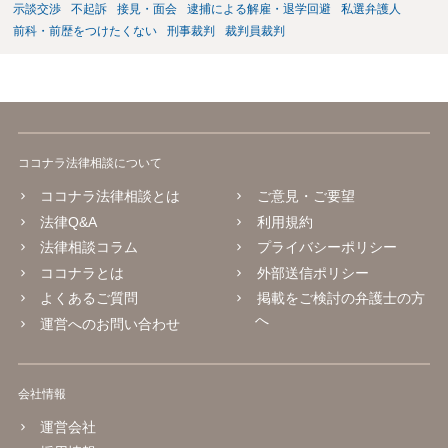
示談交渉
不起訴
接見・面会
逮捕による解雇・退学回避
私選弁護人
前科・前歴をつけたくない
刑事裁判
裁判員裁判
ココナラ法律相談について
ココナラ法律相談とは
ご意見・ご要望
法律Q&A
利用規約
法律相談コラム
プライバシーポリシー
ココナラとは
外部送信ポリシー
よくあるご質問
掲載をご検討の弁護士の方
へ
運営へのお問い合わせ
会社情報
運営会社