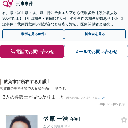
刑事事件
石川県・富山県・福井県・特に金沢エリアから依頼多数【累計取扱数
300件以上】【初回相談・初回接見0円】少年事件の相談多数あり！否
認事件／裁判員裁判／控訴審など幅広く対応。医療関係者と連携しス
ムーズな解決へ「自首・出頭の同行」もご相談ください
事例を見る(6件)
料金表を見る
電話でお問い合わせ
メールでお問い合わせ
敦賀市に所在する弁護士
敦賀市の事務所等での面談予約が可能です。
3
人の弁護士が見つかりました
(検索結果について詳しくは
こちら
)
3件中 1-3件を表示
笠原 一浩
弁護士
みどり法律事務所