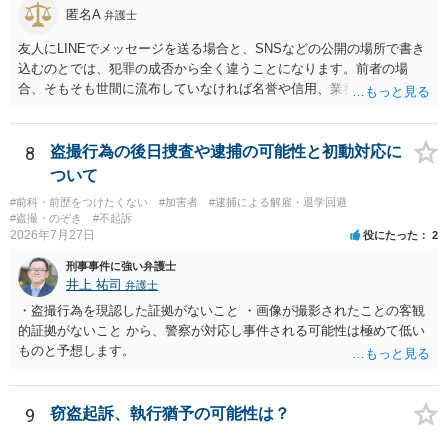
匿名A
の気持ちを理解した上で、「逮捕されてもすぐに（自ら）接見して、
弁護士
身柄解放手続きをします」とまで述べてくれるのであれば、その弁護
友人にLINEでメッセージを送る場合と、SNSなどの公開の場所で書き
士に予め費用の見積もりをしておいても良いかと思われます。
込むのとでは、犯罪の成否から全く違うことになります。前者の場
合、そもそも世間に流布していなければ名誉や信用、業務にかかる犯
罪は成立しないことになります。
8
盗撮行為の後日捜査や逮捕の可能性と初動対応に
ついて
#前科・前歴をつけたくない
#加害者
#逮捕による解雇・退学回避
#盗撮・のぞき
#不起訴
2026年7月27日
役にたった
2
刑事事件に強い弁護士
井上 祐司
弁護士
・盗撮行為を現認した証拠がないこと ・画像が撮影されたことの客観
的証拠がないこと から、警察が対応し事件される可能性は極めて低い
ものと予想します。
9
窃盗起訴、執行猶予の可能性は？