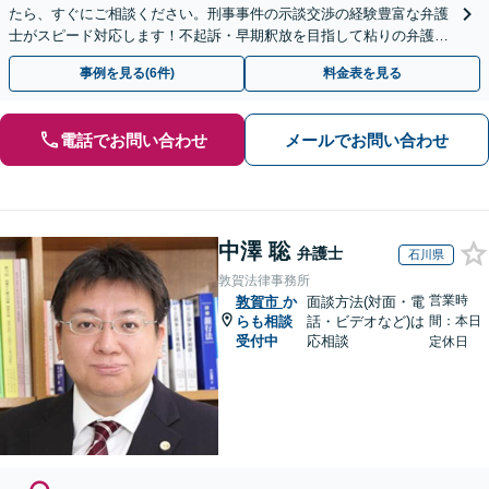
たら、すぐにご相談ください。刑事事件の示談交渉の経験豊富な弁護
士がスピード対応します！不起訴・早期釈放を目指して粘りの弁護活
動を行います。
事例を見る(6件)
料金表を見る
電話でお問い合わせ
メールでお問い合わせ
中澤 聡
弁護士
石川県
敦賀法律事務所
営業時
敦賀市
か
面談方法(対面・電
らも相談
話・ビデオなど)は
間：本日
受付中
応相談
定休日