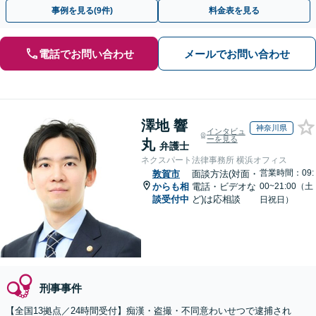
トします。【加害者側の相談専門】
事例を見る(9件)
料金表を見る
電話でお問い合わせ
メールでお問い合わせ
澤地 響
神奈川県
インタビュ
ーを見る
丸
弁護士
ネクスパート法律事務所 横浜オフィス
営業時間：09:
敦賀市
面談方法(対面・
からも相
電話・ビデオな
00~21:00（土
談受付中
ど)は応相談
日祝日）
刑事事件
【全国13拠点／24時間受付】痴漢・盗撮・不同意わいせつで逮捕され