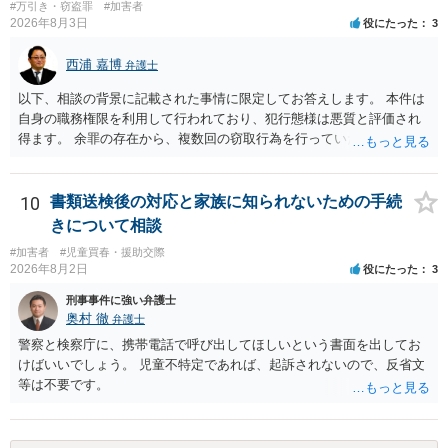
#万引き・窃盗罪
#加害者
2026年8月3日
役にたった
3
西浦 嘉博
弁護士
以下、相談の背景に記載された事情に限定してお答えします。 本件は
自身の職務権限を利用して行われており、犯行態様は悪質と評価され
得ます。 余罪の存在から、複数回の窃取行為を行っていたことも悪質
性に加味されます。 また、被害額も窃盗事案としては多額の部類に入
ると思われます。 他方、余罪を含めた全額を弁済していることは、被
害者の経済的損害の回復として有利に斟酌されます。 また、前科前歴
10
書類送検後の対応と家族に知られないための手続
を有しないことも、規範意識が鈍磨しきっているとまでは言えず、有
きについて相談
利な点です。 その他、家族の監督等の情状証拠を適切に提出すること
#加害者
#児童買春・援助交際
で、私見ですが、執行猶予判決を視野に入れることが可能な事案と思
2026年8月2日
役にたった
3
われます。 上記、一つの意見として参考ください。
刑事事件に強い弁護士
奥村 徹
弁護士
警察と検察庁に、携帯電話で呼び出してほしいという書面を出してお
けばいいでしょう。 児童不特定であれば、起訴されないので、反省文
等は不要です。