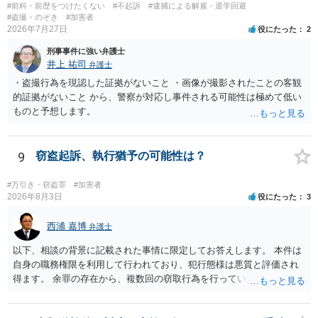
#前科・前歴をつけたくない
#不起訴
#逮捕による解雇・退学回避
#盗撮・のぞき
#加害者
2026年7月27日
役にたった
2
刑事事件に強い弁護士
井上 祐司
弁護士
・盗撮行為を現認した証拠がないこと ・画像が撮影されたことの客観
的証拠がないこと から、警察が対応し事件される可能性は極めて低い
ものと予想します。
9
窃盗起訴、執行猶予の可能性は？
#万引き・窃盗罪
#加害者
2026年8月3日
役にたった
3
西浦 嘉博
弁護士
以下、相談の背景に記載された事情に限定してお答えします。 本件は
自身の職務権限を利用して行われており、犯行態様は悪質と評価され
得ます。 余罪の存在から、複数回の窃取行為を行っていたことも悪質
性に加味されます。 また、被害額も窃盗事案としては多額の部類に入
ると思われます。 他方、余罪を含めた全額を弁済していることは、被