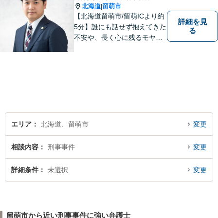
北海道
留萌市
|
【北海道留萌市/留萌ICより約
詳細を見
5分】誰にも話せず抱えてきた
る
不安や、長く心に残るモヤモ
ヤ──どうぞ安心してお聞かせ
ください。あなたの想いに丁
寧に寄り添いながら、これか
らの一歩を一緒に見つけてい
きます。【駐車場あり】【地
域密着型】
エリア
北海道、留萌市
変更
相談内容
刑事事件
変更
詳細条件
未選択
変更
留萌市から近い刑事事件に強い弁護士