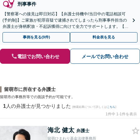
刑事事件
【警察署への接見は即日対応】【弁護士待機中/当日中の電話相談可
(予約制)】ご家族が犯罪容疑で逮捕されてしまったら刑事事件担当の
弁護士が身柄釈放・不起訴獲得に向けて全力でサポートします。【毎
月100名以上の相談実績】【全国対応】
事例を見る(9件)
料金表を見る
電話でお問い合わせ
メールでお問い合わせ
留萌市に所在する弁護士
留萌市の事務所等での面談予約が可能です。
1
人の弁護士が見つかりました
(検索結果について詳しくは
こちら
)
1件中 1-1件を表示
海北 健太
弁護士
留萌ひまわり基金法律事務所