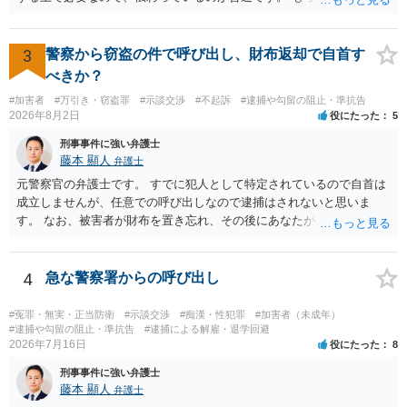
係が異性トラブルのような内容ですと、多少事実が異なって伝わって
いたり、省略されていることもありうるかなとは思います。
3
警察から窃盗の件で呼び出し、財布返却で自首す
べきか？
#加害者
#万引き・窃盗罪
#示談交渉
#不起訴
#逮捕や勾留の阻止・準抗告
2026年8月2日
役にたった
5
刑事事件に強い弁護士
藤本 顯人
弁護士
元警察官の弁護士です。 すでに犯人として特定されているので自首は
成立しませんが、任意での呼び出しなので逮捕はされないと思いま
す。 なお、被害者が財布を置き忘れ、その後にあなたがトイレに入
り、再び被害者がトイレに戻ったら財布が無かったような事情がある
と言い逃れはかなり厳しいものと思います。
4
急な警察署からの呼び出し
#冤罪・無実・正当防衛
#示談交渉
#痴漢・性犯罪
#加害者（未成年）
#逮捕や勾留の阻止・準抗告
#逮捕による解雇・退学回避
2026年7月16日
役にたった
8
刑事事件に強い弁護士
藤本 顯人
弁護士