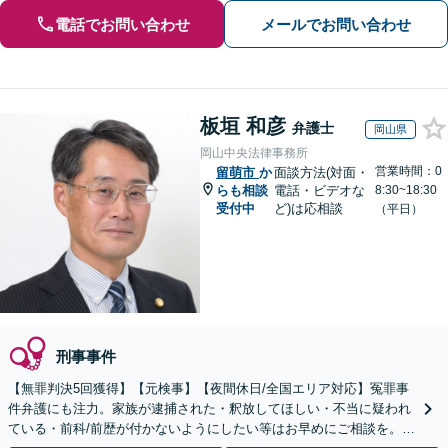
電話でお問い合わせ
メールでお問い合わせ
板垣 和彦
弁護士
岡山県
岡山中央法律事務所
営業時間：0
留萌市
か
面談方法(対面・
らも相談
電話・ビデオな
8:30~18:30
受付中
ど)は応相談
（平日）
刑事事件
【無罪判決5回獲得】【元検事】【夜間休日/全国エリア対応】冤罪事
件弁護にも注力。家族が逮捕された・釈放してほしい・不当に疑われ
ている・前科/前歴が付かないようにしたい等はお早めにご相談を。迅