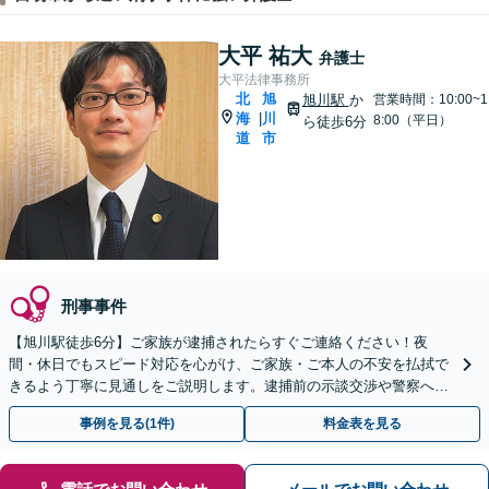
大平 祐大
弁護士
大平法律事務所
北
旭
旭川駅
か
営業時間：10:00~1
海
川
|
8:00（平日）
ら徒歩6分
道
市
刑事事件
【旭川駅徒歩6分】ご家族が逮捕されたらすぐご連絡ください！夜
間・休日でもスピード対応を心がけ、ご家族・ご本人の不安を払拭で
きるよう丁寧に見通しをご説明します。逮捕前の示談交渉や警察への
出頭などのご相談もおまかせください。
事例を見る(1件)
料金表を見る