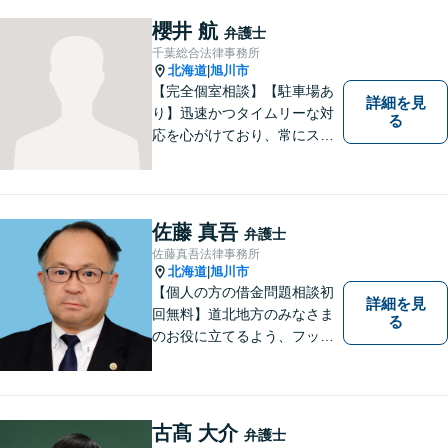
とを目指しております。お困
櫻井 航
弁護士
りの際は、お気軽にご相談く
千葉総合法律事務所
ださい。
北海道
旭川市
|
【完全個室相談】【駐車場あ
詳細を見
り】迅速かつタイムリーな対
る
応を心がけており、常にスム
ーズなコミュニケーションを
実現しています。 「弁護士に
依頼するほどではないかも」
と感じる方も、まずはお気軽
佐藤 真吾
弁護士
にご連絡いただければと思い
佐藤真吾法律事務所
ます。
北海道
旭川市
|
【個人の方の借金問題相談初
詳細を見
回無料】道北地方のみなさま
る
のお役に立てるよう、フット
ワークの軽い弁護士としてが
んばってまいります。
古髙 大介
弁護士