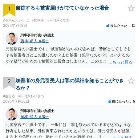
1
自首するも被害届けがでていなかった場合
#不同意わいせつ
#加害者
#不同意性交罪
2026年8月3日
役にたった
11
刑事事件に強い弁護士
藤本 顯人
弁護士
元警察官の弁護士です。 被害届がないのであれば、警察としてもそも
そも被害者はどこの誰なのか？また被害（犯罪なのか？）といえるの
か？疑問があるので積極的に捜査はしません。 このまま女性から警察
への届出がなければ何事もなく終わると思います。
2
加害者の身元引受人は罪の詳細を知ることができ
るか？
#被害者
#不同意わいせつ
2026年7月25日
役にたった
5
刑事事件に強い弁護士
藤本 顯人
弁護士
元警察官の弁護士です。 一般には、罪を疑われている者がどのような
行為をした結果、身柄拘束されたのかというのは、身元引受人が監護
する上で必要なので、伝わっているのが普通です。 もっとも、事実関