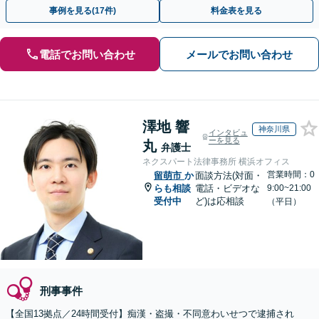
速に的確な対応に定評あり【分割払い可】
事例を見る(17件)
料金表を見る
電話でお問い合わせ
メールでお問い合わせ
澤地 響
神奈川県
インタビュ
ーを見る
丸
弁護士
ネクスパート法律事務所 横浜オフィス
営業時間：0
留萌市
か
面談方法(対面・
らも相談
電話・ビデオな
9:00~21:00
受付中
ど)は応相談
（平日）
刑事事件
【全国13拠点／24時間受付】痴漢・盗撮・不同意わいせつで逮捕され