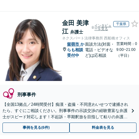
金田 美津
千葉県
インタビュ
ーを見る
江
弁護士
ネクスパート法律事務所 西船橋オフィス
営業時間：0
留萌市
か
面談方法(対面・
らも相談
電話・ビデオな
9:00~21:00
受付中
ど)は応相談
（平日）
刑事事件
【全国13拠点／24時間受付】痴漢・盗撮・不同意わいせつで逮捕され
たら、すぐにご相談ください。刑事事件の示談交渉の経験豊富な弁護
士がスピード対応します！不起訴・早期釈放を目指して粘りの弁護活
動を行います。
事例を見る(6件)
料金表を見る