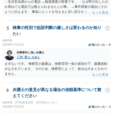
・生活安全課からの電話 →痴漢捜査の部署です。 ・なぜ呼び出したの
か尋ねても電話では教えられませんとの事。 →事件捜査の場合にその
ように伝えます。 事前にヒントを与えると言い訳されるからです。 ・
満員電車の中でかなり女性と密着してしまった可能性があるとの心当
たり →やはり痴漢として疑われているのでは。 そもそも痴漢をやって
ないのであれば、何も疑われる筋合いは無いわけですし狼狽える必要
5
検事の性別で起訴判断の厳しさは変わるのか知り
はないですね。
たい
#被害者
2026年7月29日
役にたった
8
刑事事件に強い弁護士
三村 勇人
弁護士
まずないです。 検察官の裁量は、検察官同一体の原則の下、裁量統制
がなされています。 そのため、検察官によって、処分は大きくかわり
ません。
6
弁護士の意見が異なる場合の信頼基準について教
えてください
#加害者
#不同意性交罪
#不同意わいせつ
2026年7月25日
役にたった
3