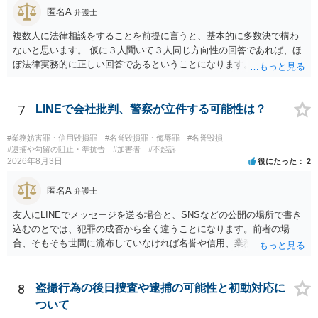
匿名A
弁護士
複数人に法律相談をすることを前提に言うと、基本的に多数決で構わ
ないと思います。 仮に３人聞いて３人同じ方向性の回答であれば、ほ
ぼ法律実務的に正しい回答であるということになります。 ３人聞いて
２対１になった場合には、あと２人聞くのがよいと思われます。 ３対
２になった場合は、どちらも法律実務的にありえるということであ
り、３人の弁護士の中で、一番相性の良いいざというときに弁護を頼
7
LINEで会社批判、警察が立件する可能性は？
みたい弁護士を決め、その弁護士の発言を信じるということになりま
す。 その３人の中で「逮捕されない」と断言した弁護士には基本的に
#業務妨害罪・信用毀損罪
#名誉毀損罪・侮辱罪
#名誉毀損
委任しないほうがよいと思われます。 そもそも意見が分かれるような
#逮捕や勾留の阻止・準抗告
#加害者
#不起訴
2026年8月3日
役にたった
2
事案で、断言すること自体が不適切であるからです。 ただ、相談者が
弁護士に断言回答を求める気持ちがあるのは普通なので、その相談者
匿名A
の気持ちを理解した上で、「逮捕されてもすぐに（自ら）接見して、
弁護士
身柄解放手続きをします」とまで述べてくれるのであれば、その弁護
友人にLINEでメッセージを送る場合と、SNSなどの公開の場所で書き
士に予め費用の見積もりをしておいても良いかと思われます。
込むのとでは、犯罪の成否から全く違うことになります。前者の場
合、そもそも世間に流布していなければ名誉や信用、業務にかかる犯
罪は成立しないことになります。
8
盗撮行為の後日捜査や逮捕の可能性と初動対応に
ついて