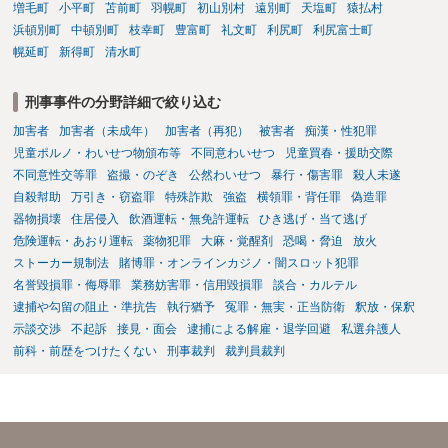
増毛町
小平町
苫前町
羽幌町
初山別村
遠別町
天塩町
猿払村
浜頓別町
中頓別町
枝幸町
豊富町
礼文町
利尻町
利尻富士町
幌延町
新得町
清水町
刑事事件の分野詳細で絞り込む
加害者
加害者（未成年）
加害者（再犯）
被害者
痴漢・性犯罪
児童ポルノ・わいせつ物頒布等
不同意わいせつ
児童買春・援助交際
不同意性交等罪
盗撮・のぞき
公然わいせつ
暴行・傷害罪
殺人未遂
自殺幇助
万引き・窃盗罪
特殊詐欺
強盗
横領罪・背任罪
偽造罪
器物損壊
住居侵入
飲酒運転・無免許運転
ひき逃げ・当て逃げ
危険運転・あおり運転
薬物犯罪
大麻・覚醒剤
恐喝・脅迫
放火
ストーカー規制法
賭博罪・オンラインカジノ・闇スロット犯罪
名誉毀損罪・侮辱罪
業務妨害罪・信用毀損罪
談合・カルテル
逮捕や勾留の阻止・準抗告
執行猶予
冤罪・無実・正当防衛
釈放・保釈
示談交渉
不起訴
接見・面会
逮捕による解雇・退学回避
私選弁護人
前科・前歴をつけたくない
刑事裁判
裁判員裁判