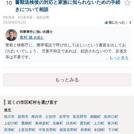
害者の経済的損害の回復として有利に斟酌されます。 また、前科前歴
10
書類送検後の対応と家族に知られないための手続
を有しないことも、規範意識が鈍磨しきっているとまでは言えず、有
きについて相談
利な点です。 その他、家族の監督等の情状証拠を適切に提出すること
#加害者
#児童買春・援助交際
で、私見ですが、執行猶予判決を視野に入れることが可能な事案と思
2026年8月2日
役にたった
3
われます。 上記、一つの意見として参考ください。
刑事事件に強い弁護士
奥村 徹
弁護士
警察と検察庁に、携帯電話で呼び出してほしいという書面を出してお
けばいいでしょう。 児童不特定であれば、起訴されないので、反省文
等は不要です。
もっとみる
近くの市区町村を選び直す
道北
旭川市
留萌市
稚内市
士別市
名寄市
富良野市
南幌町
奈井江町
上砂川町
鷹栖町
東神楽町
当麻町
比布町
愛別町
上川町
東川町
美瑛町
上富良野町
中富良野町
南富良野町
和寒町
剣淵町
下川町