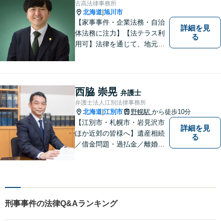
古高法律事務所
北海道
旭川市
|
【家事事件・企業法務・自治
詳細を見
体法務に注力】【法テラス利
る
用可】法律を通じて、地元の
皆さまを全力でサポートいた
します！どんなに小さなお悩
みでも気軽にご相談いただけ
る「信頼できる弁護士」を目
西脇 崇晃
弁護士
指しています。【夜間や休日
弁護士法人江別法律事務所
相談も対応可能】【旭川市の
北海道
江別市
野幌駅
から徒歩10分
|
総合法律事務所】
【江別市・札幌市・岩見沢市
詳細を見
ほか近郊の皆様へ】遺産相続
る
／借金問題・過払金／離婚／
不貞慰謝料／交通事故／刑事
事件など、個人のお悩みから
事業・会社関係のご相談まで
気軽にお問い合わせ下さい。
刑事事件の法律Q&Aランキング