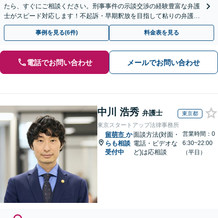
たら、すぐにご相談ください。刑事事件の示談交渉の経験豊富な弁護
士がスピード対応します！不起訴・早期釈放を目指して粘りの弁護活
動を行います。
事例を見る(6件)
料金表を見る
電話でお問い合わせ
メールでお問い合わせ
中川 浩秀
弁護士
東京都
東京スタートアップ法律事務所
営業時間：0
留萌市
か
面談方法(対面・
らも相談
電話・ビデオな
6:30~22:00
受付中
ど)は応相談
（平日）