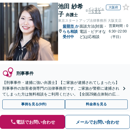
池田 紗希
大阪府
インタビュ
ーを見る
子
弁護士
東京スタートアップ法律事務所 大阪支店
営業時間：0
留萌市
か
面談方法(対面・
らも相談
電話・ビデオな
6:30~22:00
受付中
ど)は応相談
（平日）
刑事事件
【刑事事件・逮捕に強い弁護士】【ご家族が逮捕されてしまったら】
刑事事件の加害者側専門の法律事務所です。ご家族が警察に逮捕され
てしまった方は無料相談をご利用ください。【全国29拠点体制の広域
対応】【弁護士待機中/当日中の電話相談可(予約制)】
事例を見る(9件)
料金表を見る
電話でお問い合わせ
メールでお問い合わせ