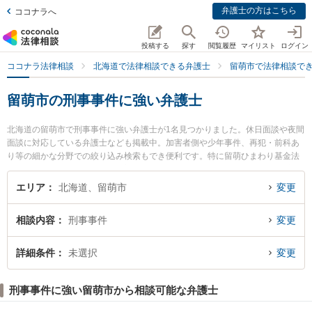
弁護士の方はこちら
ココナラへ
投稿する
探す
閲覧履歴
マイリスト
ログイン
ココナラ法律相談
北海道で法律相談できる弁護士
留萌市で法律相談で
留萌市の刑事事件に強い弁護士
北海道の留萌市で刑事事件に強い弁護士が1名見つかりました。休日面談や夜間
面談に対応している弁護士なども掲載中。加害者側や少年事件、再犯・前科あ
り等の細かな分野での絞り込み検索もでき便利です。特に留萌ひまわり基金法
律事務所の海北 健太弁護士のプロフィール情報や弁護士費用、強みなどが注目
されています。『留萌市で土日や夜間に発生した刑事事件のトラブルを今すぐ
エリア
北海道、留萌市
変更
に弁護士に相談したい』『刑事事件のトラブル解決の実績豊富な近くの弁護士
を検索したい』『初回相談無料で刑事事件を法律相談できる留萌市内の弁護士
相談内容
刑事事件
変更
に相談予約したい』などでお困りの相談者さんにおすすめです。
詳細条件
未選択
変更
刑事事件に強い留萌市から相談可能な弁護士