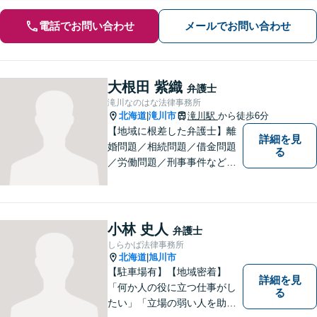
電話でお問い合わせ
メールでお問い合わせ
大根田 紫織
弁護士
滝川なのはな法律事務所
北海道
滝川市
滝川駅
から徒歩6分
|
【地域に根差した弁護士】離
詳細を見
婚問題／相続問題／借金問題
る
／労働問題／刑事事件など、
幅広い法律トラブルに対応。
お悩みの方はお気軽にご相談
下さい。【法テラス利用可】
【駐車場有】話しやすい雰囲
小林 史人
弁護士
気作りを大切にして、皆様の
しらかば法律事務所
お越しをお待ちしています。
北海道
旭川市
|
【駐車場有】【地域密着】
詳細を見
「何か人の役に立つ仕事がし
る
たい」「立場の弱い人を助け