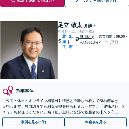
電話でお問い合わせ
メールでお問い合わせ
足立 敬太
弁護士
富良野・凛と法律事務所
北
旭
旭川駅
か
営業時間：09:00~
海
川
|
21:00（平日）
ら徒歩10分
道
市
刑事事件
【夜間・休日・オンライン相談可】情熱と冷静な分析力で身柄解放を
目指します！独自調査で有利な証拠を得られるよう尽力。「逮捕され
そう」もお任せください。粘り強い主張と交渉で依頼者の未来を守り
ます。
事例を見る(5件)
料金表を見る