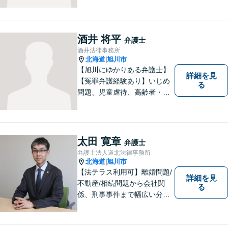
たい」という思いがあり、弁
護士を志しました。北海道な
らではの基準や慣習を理解し
た、法的サービスの提供を行
酒井 将平
弁護士
います。お気軽にご相談くだ
酒井法律事務所
さい。
北海道
旭川市
|
【旭川にゆかりある弁護士】
詳細を見
【冤罪弁護経験あり】いじめ
る
問題、児童虐待、高齢者・障
害者の権利擁護など、近年増
加する社会問題に積極的に取
り組んでいます。時間外・土
日祝もメール受付中です。お
太田 寛章
弁護士
困りごとがあれば、お気軽に
弁護士法人道北法律事務所
ご相談ください。【バリアフ
北海道
旭川市
|
リー】
【法テラス利用可】離婚問題/
詳細を見
不動産/相続問題から会社関
る
係、刑事事件まで幅広い分野
に対応いたします。法律問題
の悩みを抱える方々にとっ
て、身近な相談相手となるこ