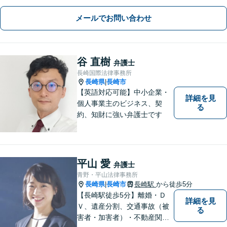
メールでお問い合わせ
谷 直樹
弁護士
長崎国際法律事務所
長崎県
長崎市
|
【英語対応可能】中小企業・
詳細を見
個人事業主のビジネス、契
る
約、知財に強い弁護士です
平山 愛
弁護士
青野・平山法律事務所
長崎県
長崎市
長崎駅
から徒歩5分
|
【長崎駅徒歩5分】離婚・Ｄ
詳細を見
Ｖ、遺産分割、交通事故（被
る
害者・加害者）・不動産関連