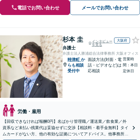
電話でお問い合わせ
メールでお問い合わせ
杉本 圭
大阪府
インタビュー
を見る
弁護士
弁護士法人勝浦総合法律事務所 大阪オフィス
営業時
時津町
か
面談方法(対面・電
らも相談
話・ビデオなど)は
間：本日
受付中
応相談
定休日
労働・雇用
【回収できなければ報酬0円】名ばかり管理職／運送業／飲食業／外
資系など未払い残業代は妥協せずに交渉【相談料・着手金無料】タイ
ムカードがない方、他の有効な証拠についてアドバイス。他事務所で