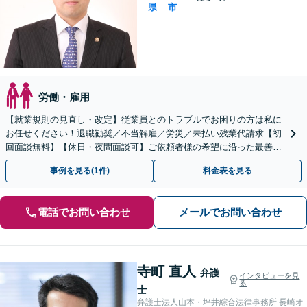
県
市
労働・雇用
【就業規則の見直し・改定】従業員とのトラブルでお困りの方は私に
お任せください！退職勧奨／不当解雇／労災／未払い残業代請求【初
回面談無料】【休日・夜間面談可】ご依頼者様の希望に沿った最善の
解決策を提案します。
事例を見る(1件)
料金表を見る
電話でお問い合わせ
メールでお問い合わせ
寺町 直人
弁護
インタビューを見
る
士
弁護士法人山本・坪井綜合法律事務所 長崎オ