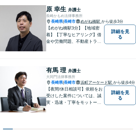
す。 ひとりで抱えこまずに相
談してみませんか。
原 幸生
弁護士
長崎かもめ法律事務所
長崎県
長崎市
めがね橋駅
から徒歩3分
|
【めがね橋駅3分】【地域密
詳細を見
着】【丁寧なヒアリング】借
る
金や労働問題、不動産トラブ
ルなどでお困りの方の生活再
建を支援いたします。依頼者
さまの不安に寄り添い、気持
ちと希望をしっかりと受け止
有馬 理
弁護士
めます。どうぞお気軽にお話
大同門法律事務所
しください。【電話・メー
長崎県
長崎市
浜町アーケード駅
から徒歩4分
|
ル・WEB相談可】
【夜間/休日相談可】依頼をお
詳細を見
受けした案件については、誠
る
実・迅速・丁寧をモットーに
処理致します。早めのご相談
が早期解決につながりますの
でお困りの方は、お気軽に相
談にお越しください。