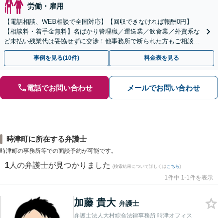
労働・雇用
【電話相談、WEB相談で全国対応】【回収できなければ報酬0円】
【相談料・着手金無料】名ばかり管理職／運送業／飲食業／外資系な
ど未払い残業代は妥協せずに交渉！他事務所で断られた方もご相談く
ださい。【解決事例が豊富】土曜日も電話受付しています
事例を見る(10件)
料金表を見る
電話でお問い合わせ
メールでお問い合わせ
時津町に所在する弁護士
時津町の事務所等での面談予約が可能です。
1
人の弁護士が見つかりました
(検索結果について詳しくは
こちら
)
1件中 1-1件を表示
加藤 貴大
弁護士
弁護士法人大村綜合法律事務所 時津オフィス