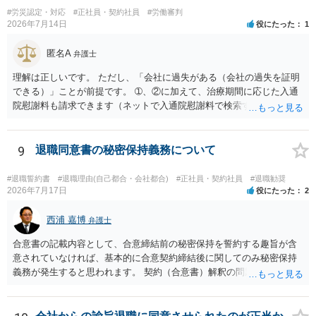
#労災認定・対応
#正社員・契約社員
#労働審判
2026年7月14日
役にたった
1
匿名A
弁護士
理解は正しいです。 ただし、「会社に過失がある（会社の過失を証明
できる）」ことが前提です。 ➀、②に加えて、治療期間に応じた入通
院慰謝料も請求できます（ネットで入通院慰謝料で検索すると詳しい
説明が出てきます）。 さらに、後遺症が残れば、後遺障害逸失利益と
後遺障害慰謝料も請求できます。これらは後遺障害の等級、あなたの
収入、年齢等で大きく変わりますので一般的にいくらとは言えませ
9
退職同意書の秘密保持義務について
ん。 弁護士に依頼する費用はそれぞれの弁護士で異なるので個別に聞
いてみるしかありませんが、旧日弁連規準を使った着手金・成功報酬
#退職誓約書
#退職理由(自己都合・会社都合)
#正社員・契約社員
#退職勧奨
方式と着手金ゼロまたは少額で成功報酬大目の方式のどちらかが多い
2026年7月17日
役にたった
2
と思います（個々の弁護士次第なので一般化はできません）。 早めに
弁護士に直接面談で相談されることをお勧めします。
西浦 嘉博
弁護士
合意書の記載内容として、合意締結前の秘密保持を誓約する趣旨が含
意されていなければ、基本的に合意契約締結後に関してのみ秘密保持
義務が発生すると思われます。 契約（合意書）解釈の問題ですので、
内容を精査されてみてください。 より詳細についてお聞きになりたい
場合、最寄りの法律事務所で相談されることを検討ください。