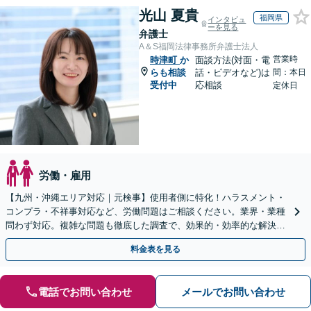
光山 夏貴
福岡県
インタビュ
ーを見る
弁護士
A＆S福岡法律事務所弁護士法人
営業時
時津町
か
面談方法(対面・電
らも相談
話・ビデオなど)は
間：本日
受付中
応相談
定休日
労働・雇用
【九州・沖縄エリア対応｜元検事】使用者側に特化！ハラスメント・
コンプラ・不祥事対応など、労働問題はご相談ください。業界・業種
問わず対応。複雑な問題も徹底した調査で、効果的・効率的な解決を
目指します。セカンドオピニオン可【休日・夜間相談可】
料金表を見る
電話でお問い合わせ
メールでお問い合わせ