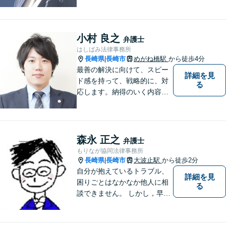
の問題ならお一人で悩まずお
気軽にご相談ください。依頼
者様と共に全力で戦います。
小村 良之
弁護士
はしばみ法律事務所
長崎県
長崎市
めがね橋駅
から徒歩4分
|
最善の解決に向けて、スピー
詳細を見
ド感を持って、戦略的に、対
る
応します。納得のいく内容と
費用となるよう心がけていま
すので、まずはお気軽にご相
談ください。
森永 正之
弁護士
もりなが協同法律事務所
長崎県
長崎市
大波止駅
から徒歩2分
|
自分が抱えているトラブル、
詳細を見
困りごとはなかなか他人に相
る
談できません。 しかし，早め
の相談によって、よりよい解
決につながることもありま