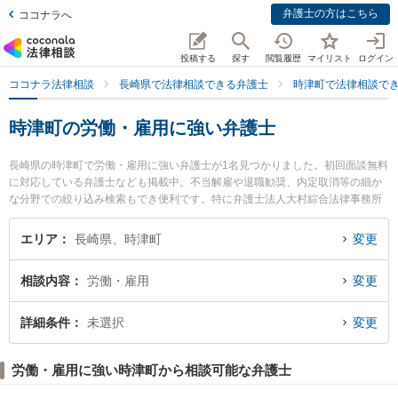
弁護士の方はこちら
ココナラへ
投稿する
探す
閲覧履歴
マイリスト
ログイン
ココナラ法律相談
長崎県で法律相談できる弁護士
時津町で法律相談で
時津町の労働・雇用に強い弁護士
長崎県の時津町で労働・雇用に強い弁護士が1名見つかりました。初回面談無料
に対応している弁護士なども掲載中。不当解雇や退職勧奨、内定取消等の細か
な分野での絞り込み検索もでき便利です。特に弁護士法人大村綜合法律事務所
時津オフィスの加藤 貴大弁護士のプロフィール情報や弁護士費用、強みなどが
注目されています。『時津町で土日や夜間に発生した労働・雇用のトラブルを
エリア
長崎県、時津町
変更
今すぐに弁護士に相談したい』『労働・雇用のトラブル解決の実績豊富な近く
の弁護士を検索したい』『初回相談無料で労働・雇用を法律相談できる時津町
相談内容
労働・雇用
変更
内の弁護士に相談予約したい』などでお困りの相談者さんにおすすめです。
詳細条件
未選択
変更
労働・雇用に強い時津町から相談可能な弁護士