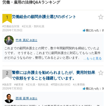
労働・雇用の法律Q&Aランキング
1
労働組合の顧問弁護士選びのポイント
#労働組合対策
#正社員・契約社員
2026年7月29日
役にたった
2
竹本 真紀
弁護士
これまでの顧問弁護士との間で，数十年間顧問契約を締結していたよ
うです。 そうすると，これまでに顧問弁護士に対応してもらった案件
がどのようなものか，整理してみるとよいと思います。 これにより，
どのような案件で依頼することが多いのかわかると思います。 複数の
事務所を比較した上で，弁護士と面談をする際，そのような案件に対
応してもらえるのかが重要だと思います。 ただ，組合員の相談内容に
2
警察には弁護士を勧められましたが、費用対効果
ついて，分野を絞っているのか，それともどのような分野でもよいと
で依頼をすることを躊躇しています。
いうことで法律相談を依頼しているかの観点も重要です。 組合員とす
#偽造罪
#被害者
#正社員・契約社員
#問題社員の対応
#人事異動
れば，相談だけではなく，できれば受任まで考えている場合も多いと
2026年7月30日
役にたった
3
思います。 そうすると，労働組合としての相談だけではなく，基本的
に全ての分野を対象にして考える必要もあるかもしれません。 そうで
西浦 嘉博
弁護士
ないと，相談内容によって，対応が変わってしまうこともあると思い
ます。 組合員の相談についても，基本的に受任まで考えてもらえるこ