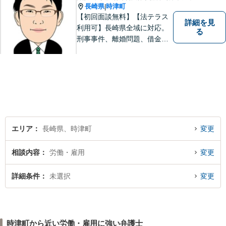
長崎県
時津町
|
【初回面談無料】【法テラス
詳細を見
利用可】長崎県全域に対応。
る
刑事事件、離婚問題、借金・
債務整理など。ご依頼者さま
のお悩み、そして心に寄り添
い丁寧にサポートいたしま
す。どんな些細なことでも構
いません。お気軽にご相談く
ださい【完全個室】
エリア
長崎県、時津町
変更
相談内容
労働・雇用
変更
詳細条件
未選択
変更
時津町から近い労働・雇用に強い弁護士