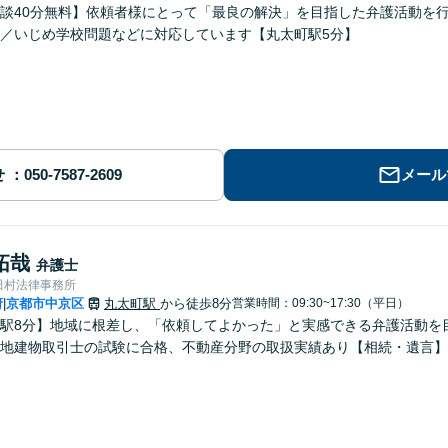
談40分無料】依頼者様にとって「最良の解決」を目指した弁護活動を
／いじめ学校問題などに対応しています【丸太町駅5分】
せ
メール
拓哉
弁護士
田村法律事務所
府
京都市中京区
丸太町駅
から徒歩8分
営業時間：09:30~17:30（平日）
|
駅8分】地域に根差し、「依頼してよかった」と実感できる弁護活動を
地建物取引士の試験に合格、不動産分野の取扱実績あり【相続・遺言】