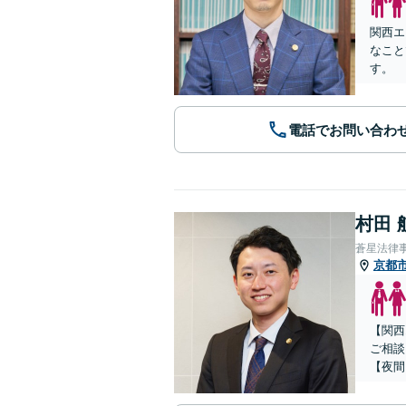
関西エ
なこと
す。
電話でお問い合わ
村田 
蒼星法律
京都
【関西
ご相談
【夜間