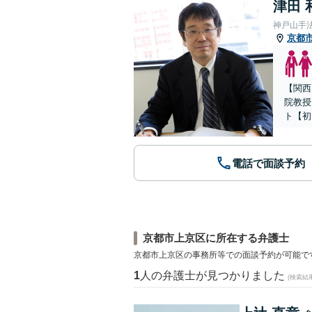
津田 
神戸山手
京都
【関西
院教授
ト【初
電話で面談予約
京都市上京区に所在する弁護士
京都市上京区の事務所等での面談予約が可能で
1
人の弁護士が見つかりました
(検索結