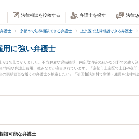
法律相談を投稿する
弁護士を探す
法律Q
弁護士
京都市で法律相談できる弁護士
上京区で法律相談できる弁護士
雇用に強い弁護士
士が1名見つかりました。不当解雇や退職勧奨、内定取消等の細かな分野での絞り
ール情報や弁護士費用、強みなどが注目されています。『京都市上京区で土日や夜間
決の実績豊富な近くの弁護士を検索したい』『初回相談無料で労働・雇用を法律相
。
相談可能な弁護士