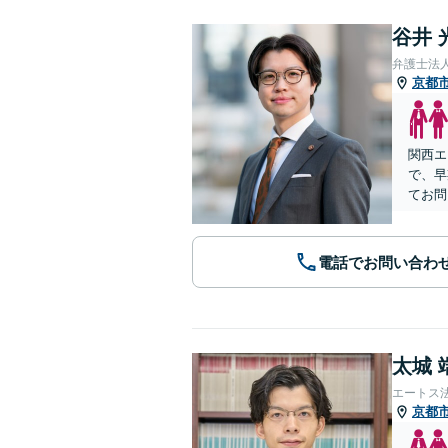
谷井 
弁護士法
京都
関西エ
で、早
てお問
電話でお問い合わ
太城 
エートス
京都