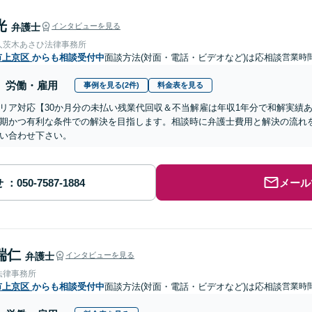
光
弁護士
インタビューを見る
人茨木あさひ法律事務所
市上京区
からも相談受付中
面談方法(対面・電話・ビデオなど)は応相談
営業時間
労働・雇用
事例を見る(2件)
料金表を見る
リア対応【30か月分の未払い残業代回収＆不当解雇は年収1年分で和解実績
期かつ有利な条件での解決を目指します。相談時に弁護士費用と解決の流れ
い合わせ下さい。
せ
メール
端仁
弁護士
インタビューを見る
法律事務所
市上京区
からも相談受付中
面談方法(対面・電話・ビデオなど)は応相談
営業時間