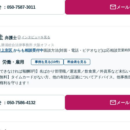
せ
メール
圭
弁護士
インタビューを見る
人勝浦総合法律事務所 大阪オフィス
市上京区
からも相談受付中
面談方法(対面・電話・ビデオなど)は応相談
営業時間
労働・雇用
事例を見る(10件)
料金表を見る
できなければ報酬0円】名ばかり管理職／運送業／飲食業／外資系など未払
無料】タイムカードがない方、他の有効な証拠についてアドバイス。他事務
権利を守ります！
せ
メール