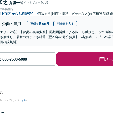
和之
弁護士
インタビューを見る
法律事務所
市上京区
からも相談受付中
面談方法(対面・電話・ビデオなど)は応相談
営業時間
労働・雇用
事例を見る(8件)
料金表を見る
エリア対応】【労災の実績多数】長期間労働による脳・心臓疾患、うつ病等
も兼務し、最新の判例にも精通【歴20年の元公務員】不当解雇、未払い残業
回相談無料】
メー
す。
果について詳しくは
こちら
)