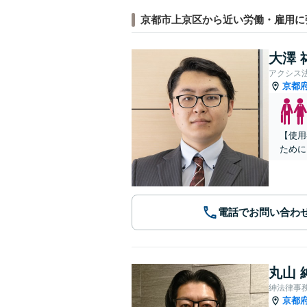
京都市上京区から近い労働・雇用に
大澤 
アクシス
京都
【使用
ために
電話でお問い合わ
丸山 
紳法律事
京都