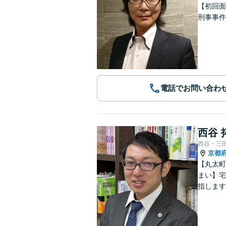
【初回面
刑事事件
電話でお問い合わ
西谷 
西谷・三
京都
【丸太町
まい】宅
指します