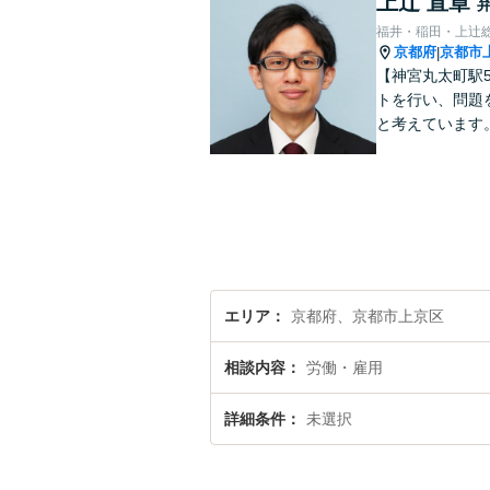
上辻 直章
福井・稲田・上辻
京都府
京都市
|
【神宮丸太町駅
トを行い、問題
と考えています
エリア
京都府、京都市上京区
相談内容
労働・雇用
詳細条件
未選択