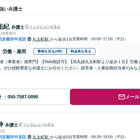
強い弁護士
祐紀
弁護士
インタビューを見る
法律事務所
府
京都市中京区
丸太町駅
から徒歩1分
営業時間：09:00~17:00（平日）
|
労働・雇用
事例を見る(4件)
料金表を見る
者（事業者）側専門】【Web相談可】【烏丸線丸太町駅より徒歩１分】労働
、ぜひ経験豊富な弁護士にお任せください。経営者・人事総務担当者のみな
せ
メール
紳
弁護士
インタビューを見る
務所
府
京都市中京区
丸太町駅
から徒歩5分
営業時間：09:30~18:00（平日）
|