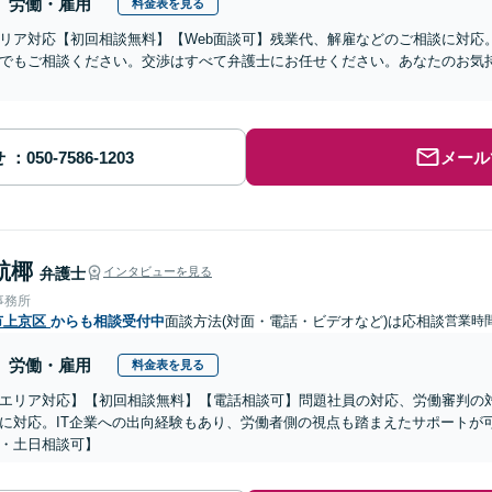
労働・雇用
料金表を見る
リア対応【初回相談無料】【Web面談可】残業代、解雇などのご相談に対応
でもご相談ください。交渉はすべて弁護士にお任せください。あなたのお気
せ
メール
航椰
弁護士
インタビューを見る
事務所
市上京区
からも相談受付中
面談方法(対面・電話・ビデオなど)は応相談
営業時間
労働・雇用
料金表を見る
エリア対応】【初回相談無料】【電話相談可】問題社員の対応、労働審判の
に対応。IT企業への出向経験もあり、労働者側の視点も踏まえたサポートが
・土日相談可】