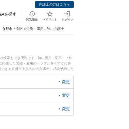
弁護士の方はこちら
&Aを探す
閲覧履歴
マイリスト
ログイン
京都市上京区で労働・雇用に強い弁護士
込み検索もでき便利です。特に福井・稲田・上辻
に発生した労働・雇用のトラブルを今すぐに弁
談できる京都市上京区内の弁護士に相談予約した
変更
変更
変更