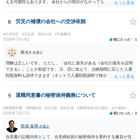
える可能性もあります。 会社からの指示がなかっても、逆に危険な作
業の場合は会社側が危険を告げて注意を促していないとか、定期的な
実地指導をしていないことが問題になった事例もあります。ですの
で、指示が無ければ免責されるわけではありません。責任追及の交渉
8
労災の補償の会社への交渉依頼
となるでしょう。
#労災対応
#正社員・契約社員
#労働審判
2026年7月14日
役にたった
1
匿名A
弁護士
理解は正しいです。 ただし、「会社に過失がある（会社の過失を証明
できる）」ことが前提です。 ➀、②に加えて、治療期間に応じた入通
院慰謝料も請求できます（ネットで入通院慰謝料で検索すると詳しい
説明が出てきます）。 さらに、後遺症が残れば、後遺障害逸失利益と
後遺障害慰謝料も請求できます。これらは後遺障害の等級、あなたの
収入、年齢等で大きく変わりますので一般的にいくらとは言えませ
9
退職同意書の秘密保持義務について
ん。 弁護士に依頼する費用はそれぞれの弁護士で異なるので個別に聞
いてみるしかありませんが、旧日弁連規準を使った着手金・成功報酬
#退職誓約書
#退職勧奨
#正社員・契約社員
#退職理由(自己都合・会社都合)
方式と着手金ゼロまたは少額で成功報酬大目の方式のどちらかが多い
2026年7月17日
役にたった
2
と思います（個々の弁護士次第なので一般化はできません）。 早めに
弁護士に直接面談で相談されることをお勧めします。
西浦 嘉博
弁護士
合意書の記載内容として、合意締結前の秘密保持を誓約する趣旨が含