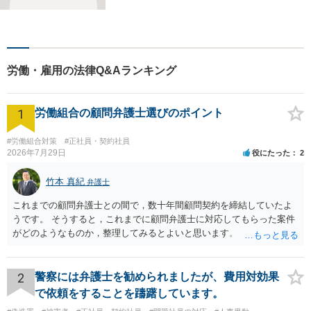
どの分野を得意としておりま
す。 ご相談者様の事情だけで
なく、お気持ちにも寄り添
い、丁寧な説明と迅速な対応
を心がけております。【完全
労働・雇用の法律Q&Aランキング
個室】【法テラス利用可】
1
労働組合の顧問弁護士選びのポイント
#労働組合対策
#正社員・契約社員
2026年7月29日
役にたった
2
竹本 真紀
弁護士
これまでの顧問弁護士との間で，数十年間顧問契約を締結していたよ
うです。 そうすると，これまでに顧問弁護士に対応してもらった案件
がどのようなものか，整理してみるとよいと思います。 これにより，
どのような案件で依頼することが多いのかわかると思います。 複数の
事務所を比較した上で，弁護士と面談をする際，そのような案件に対
応してもらえるのかが重要だと思います。 ただ，組合員の相談内容に
2
警察には弁護士を勧められましたが、費用対効果
ついて，分野を絞っているのか，それともどのような分野でもよいと
で依頼をすることを躊躇しています。
いうことで法律相談を依頼しているかの観点も重要です。 組合員とす