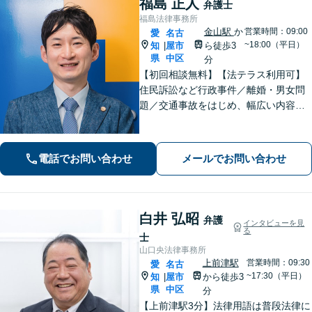
福島 正人
弁護士
福島法律事務所
金山駅
か
営業時間：09:00
愛
名古
~18:00（平日）
知
屋市
ら徒歩3
|
県
中区
分
【初回相談無料】【法テラス利用可】
住民訴訟など行政事件／離婚・男女問
題／交通事故をはじめ、幅広い内容の
ご相談に対応いたします。丁寧で細や
かなコミュニケーションを心掛け、ご
依頼者様にとって納得感の高い解決を
電話でお問い合わせ
メールでお問い合わせ
目指します【夜間・休日相談可】【金
山駅5分】
白井 弘昭
弁護
インタビューを見
る
士
山口央法律事務所
上前津駅
営業時間：09:30
愛
名古
~17:30（平日）
知
屋市
から徒歩3
|
県
中区
分
【上前津駅3分】法律用語は普段法律に