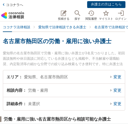
弁護士の方はこちら
ココナラへ
投稿する
探す
閲覧履歴
マイリスト
ログイン
ココナラ法律相談
愛知県で法律相談できる弁護士
名古屋市で法律相談
名古屋市熱田区の労働・雇用に強い弁護士
愛知県の名古屋市熱田区で労働・雇用に強い弁護士が3名見つかりました。初回
面談無料や休日面談に対応している弁護士なども掲載中。不当解雇や退職勧
奨、内定取消等の細かな分野での絞り込み検索もでき便利です。特に弁護士法
人名古屋総合法律事務所 金山駅前事務所の田村 淳弁護士や弁護士法人名古屋総
合法律事務所 金山駅前事務所の楠野 翔也弁護士、弁護士法人名古屋総合法律事
エリア
愛知県、名古屋市熱田区
変更
務所 金山駅前事務所の劉 可心弁護士のプロフィール情報や弁護士費用、強みな
どが注目されています。『名古屋市熱田区で土日や夜間に発生した労働・雇用
相談内容
労働・雇用
変更
のトラブルを今すぐに弁護士に相談したい』『労働・雇用のトラブル解決の実
績豊富な近くの弁護士を検索したい』『初回相談無料で労働・雇用を法律相談
できる名古屋市熱田区内の弁護士に相談予約したい』などでお困りの相談者さ
詳細条件
未選択
変更
んにおすすめです。
労働・雇用に強い名古屋市熱田区から相談可能な弁護士