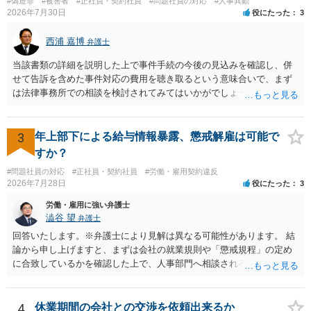
#偽造罪
#被害者
#正社員・契約社員
#問題社員の対応
#人事異動
れば，相談だけではなく，できれば受任まで考えている場合も多いと
2026年7月30日
役にたった
3
思います。 そうすると，労働組合としての相談だけではなく，基本的
に全ての分野を対象にして考える必要もあるかもしれません。 そうで
西浦 嘉博
弁護士
ないと，相談内容によって，対応が変わってしまうこともあると思い
ます。 組合員の相談についても，基本的に受任まで考えてもらえるこ
当該書類の詳細を説明した上で事件手続の今後の見込みを確認し、併
とができるのかも検討要素の一つかもしれません。
せて告訴を含めた事件対応の費用を聴き取るという意味合いで、まず
は法律事務所での相談を検討されてみてはいかがでしょうか。 上記、
ご参考ください。
3
年上部下による給与情報暴露、懲戒解雇は可能で
すか？
#問題社員の対応
#正社員・契約社員
#労働・雇用契約違反
2026年7月28日
役にたった
3
労働・雇用に強い弁護士
澁谷 望
弁護士
回答いたします。※弁護士により見解は異なる可能性があります。 結
論から申し上げますと、まずは会社の就業規則や「懲戒規程」の定め
に合致しているかを確認した上で、人事部門へ相談されることが最優
先となります。 その上で、いきなりの懲戒解雇は法的ハードルが高い
ものの、重い懲戒処分の対象には十分なり得ます。 名誉や評価の回復
については、会社側に「部下の不正行為による情報漏洩」と正式に認
4
休業期間の会社との交渉を依頼出来るか