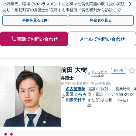
い残業代、職場でのハラスメントなど様々な労働問題の取り扱い実績
あり「元裁判官の弁護士が在籍する事務所／労働審判から訴訟まで、
裁判官経験を活かした最適な戦略を立案」
事例を見る(1件)
料金表を見る
電話でお問い合わせ
メールでお問い合わせ
前田 大樹
愛知県
インタビュ
ーを見る
弁護士
旭合同法律事務所 春日井事務所
名古屋市熱
面談方法(対
営業時間：0
田区
からも
面・電話・ビデ
9:00~21:00
相談受付中
オなど)は応相
（平日）
談