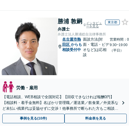
勝浦 敦嗣
東京都
インタビュ
ーを見る
弁護士
弁護士法人勝浦総合法律事務所
名古屋市熱
面談方法(対
営業時間：0
田区
からも
面・電話・ビデ
9:30~19:00
相談受付中
オなど)は応相
（平日）
談
労働・雇用
【電話相談、WEB相談で全国対応】【回収できなければ報酬0円】
【相談料・着手金無料】名ばかり管理職／運送業／飲食業／外資系な
ど未払い残業代は妥協せずに交渉！他事務所で断られた方もご相談く
ださい。【解決事例が豊富】土曜日も電話受付しています
事例を見る(10件)
料金表を見る