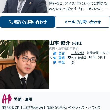
関わることのない方にとっては聞きな
れないものばかりです。 そのため、な
るべく平易な言葉を用いて丁寧にこれ
からの対応を説明させていただきま
電話でお問い合わせ
メールでお問い合わせ
す。最善の解決策は何なのかを共に考
え、解決までサポートさせていただき
ます。
山本 俊介
弁護士
内田・山本法律事務所
上前津駅
営業時間：09:30
愛
名古
~18:00（平日）
知
屋市
から徒歩3
|
県
中区
分
労働・雇用
電話相談OK【上前津駅約3分】残業代の未払いやセクハラ・パワハラ