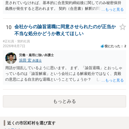
意されていなければ、基本的に合意契約締結後に関してのみ秘密保持
義務が発生すると思われます。 契約（合意書）解釈の問題ですので、
内容を精査されてみてください。 より詳細についてお聞きになりたい
場合、最寄りの法律事務所で相談されることを検討ください。
10
会社からの諭旨退職に同意させられたのが正当か
不当な処分かどうか教えてほしい
#正社員・契約社員
2026年8月7日
役にたった
2
労働・雇用に強い弁護士
浜田 宏
弁護士
用語が混乱しているように思います。 まず、「諭旨退職」とおっしゃ
っているのは「諭旨解雇」という会社による解雇処分ではなく、貴殿
の意思による自主的な退職ということでしょうか？ しかし、記載さ
れた経緯からすると、事実上は解雇処分であると解する余地がありま
す。 その場合、解雇には客観的で合理的な理由が必要であり、かつ
解雇という処分が社会通念上相当と認められない限り、解雇は無効で
もっとみる
す。 結局、貴殿のネット炎上の内容や原因、勤務先に与えた影響な
どを具体的に検討しなければ、何とも申し上げることができません。
また、育児休業法関係の問題もあるかもしれません。 ある程度労働
法に関する専門的な知識が必要な事案ですので、一度、お近くの弁護
近くの市区町村を選び直す
士にご相談下さい。