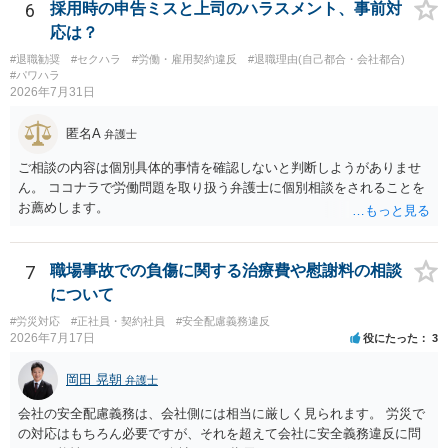
ないのは当然で、それで適応障害になっても、そもそも相手は適法で
6
採用時の申告ミスと上司のハラスメント、事前対
すので、対応は難しいでしょう。
応は？
#退職勧奨
#セクハラ
#労働・雇用契約違反
#退職理由(自己都合・会社都合)
#パワハラ
2026年7月31日
匿名A
弁護士
ご相談の内容は個別具体的事情を確認しないと判断しようがありませ
ん。 ココナラで労働問題を取り扱う弁護士に個別相談をされることを
お薦めします。
7
職場事故での負傷に関する治療費や慰謝料の相談
について
#労災対応
#正社員・契約社員
#安全配慮義務違反
2026年7月17日
役にたった
3
岡田 晃朝
弁護士
会社の安全配慮義務は、会社側には相当に厳しく見られます。 労災で
の対応はもちろん必要ですが、それを超えて会社に安全義務違反に問