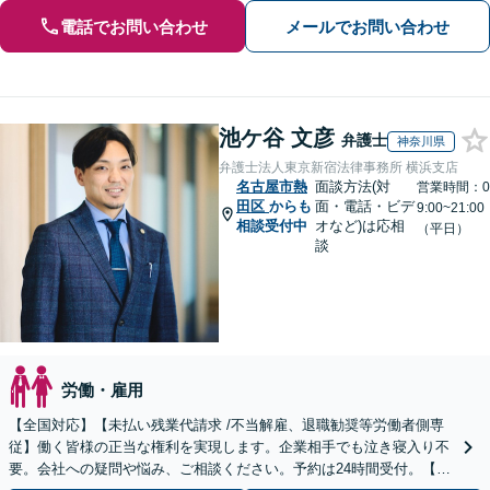
電話でお問い合わせ
メールでお問い合わせ
池ケ谷 文彦
弁護士
神奈川県
弁護士法人東京新宿法律事務所 横浜支店
名古屋市熱
面談方法(対
営業時間：0
田区
からも
面・電話・ビデ
9:00~21:00
相談受付中
オなど)は応相
（平日）
談
労働・雇用
【全国対応】【未払い残業代請求 /不当解雇、退職勧奨等労働者側専
従】働く皆様の正当な権利を実現します。企業相手でも泣き寝入り不
要。会社への疑問や悩み、ご相談ください。予約は24時間受付。【初