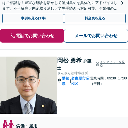
はご相談を！豊富な経験を活かして証拠集めを具体的にアドバイスし
ます。不当解雇／内定取り消し／労災手続きも対応可能。企業側のご
相談も対応可【初回相談無料】
事例を見る(3件)
料金表を見る
電話でお問い合わせ
メールでお問い合わせ
岡松 勇希
弁護
インタビューを見
る
士
さんさん法律事務所
愛知
名古屋市昭
営業時間：09:30~17:00
|
県
和区
（平日）
労働・雇用