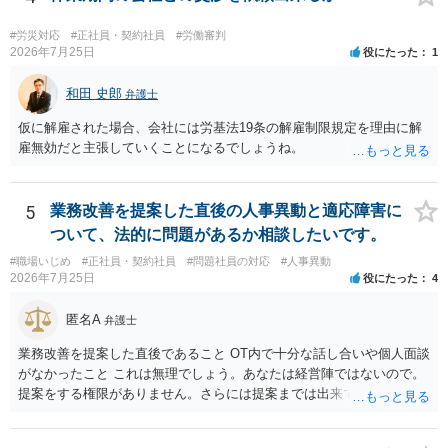
定させ、誤認した他部署への適切なフォローや周知を求めるのが有効
です。 あるいは、懲戒があったことを社内で周知される手続があるの
#労災対応
#正社員・契約社員
#労働審判
ならば、それにより軽微ながら回復はできるかもしれません。 さらに
2026年7月25日
役にたった
1
個人としても、相手に対してプライバシー侵害等に基づく損害賠償
（慰謝料）を請求する選択肢がありえます（ただし、金額は多額にな
和田 史郎
弁護士
らない可能性があります。）。
仮に解雇された場合、会社には労基法19条の解雇制限規定を理由に解
雇無効だと主張していくことになるでしょうね。
5
業務改善を提案した直後の人事異動と適応障害に
ついて、法的に問題があるか相談したいです。
#職場いじめ
#正社員・契約社員
#問題社員の対応
#人事異動
2026年7月25日
役にたった
4
匿名A
弁護士
業務改善を提案した直後であること OT内で十分な話し合いや個人面談
がなかったこと これは無理でしょう。あなたは経営陣ではないので。
提案をする権限がありません。さらには提案までは出来ても、会社が
それに対応するように拘束する権限がありません。 会社にその後の状
況を報告する義務もありません。 権限がないことをして、相手が応じ