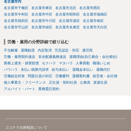
名古屋市内
名古屋市千種区
名古屋市東区
名古屋市北区
名古屋市西区
名古屋市中村区
名古屋市中区
名古屋市昭和区
名古屋市瑞穂区
名古屋市熱田区
名古屋市中川区
名古屋市港区
名古屋市南区
名古屋市守山区
名古屋市緑区
名古屋市名東区
名古屋市天白区
労働・雇用の分野詳細で絞り込む
不当解雇
退職勧奨
内定取消
労災認定・対応
過労死
労働・雇用契約違反
安全配慮義務違反
退職理由(自己都合・会社都合)
業務上過失・損害賠償
セクハラ
マタハラ
人事異動
職場いじめ
パワハラ
未払い残業代請求
給与未払い
退職金未払い
退職代行
労働組合対策
問題社員の対応
労働審判
退職誓約書
経営者・会社側
個人事業主・フリーランス
正社員・契約社員
公務員
派遣社員
アルバイト・パート
業務委託契約
ココナラ法律相談について