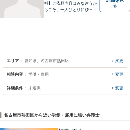
詳細を見
料】ご依頼内容はみな違うか
る
らこそ、一人ひとりにぴった
りの解決を大切にしていま
す。 あなたにとって一番良い
結果を一緒に目指してまいり
ます。誰にも話せず抱えてき
た不安を、どうぞお聞かせく
ださい。【電話・WEB相談も
対応可能】
エリア
愛知県、名古屋市熱田区
変更
相談内容
労働・雇用
変更
詳細条件
未選択
変更
名古屋市熱田区から近い労働・雇用に強い弁護士