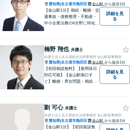
愛知県
名古屋市熱田区
金山駅
から徒歩1分
|
【金山駅1分】相続・離婚・交
詳細を見
通事故・債務整理・不動産・
る
中小企業法務の6分野に特化！
依頼者様の正当な利益の実現
を目指し、日々精進いたしま
す。依頼者様とのコミュニケ
楠野 翔也
ーションを重視し、情報連携
弁護士
を図りながら納得の解決へと
弁護士法人名古屋総合法律事務所 金山駅前事務所
導いてまいります。
愛知県
名古屋市熱田区
金山駅
から徒歩1分
|
【初回相談無料】【夜間休日
詳細を見
対応可能】【金山駅南口す
る
ぐ】離婚・男女問題・相続・
債務整理・不動産分野を得意
としています。是非一度ご相
談ください。
劉 可心
弁護士
弁護士法人名古屋総合法律事務所 金山駅前事務所
愛知県
名古屋市熱田区
金山駅
から徒歩1分
|
【金山駅1分】【初回面談無