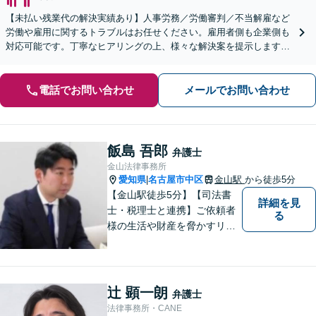
【未払い残業代の解決実績あり】人事労務／労働審判／不当解雇など
労働や雇用に関するトラブルはお任せください。雇用者側も企業側も
対応可能です。丁寧なヒアリングの上、様々な解決案を提示します
【ビデオ面談OK】【御器所駅／桜山駅徒歩14分】
電話でお問い合わせ
メールでお問い合わせ
飯島 吾郎
弁護士
金山法律事務所
愛知県
名古屋市中区
金山駅
から徒歩5分
|
【金山駅徒歩5分】【司法書
詳細を見
士・税理士と連携】ご依頼者
る
様の生活や財産を脅かすリス
クを排除し、その権利と利益
をお守りするべく尽力を続け
ております。相続問題／借金
問題／不動産問題など幅広く
辻 顕一朗
弁護士
対応します。【地域に根差し
法律事務所・CANE