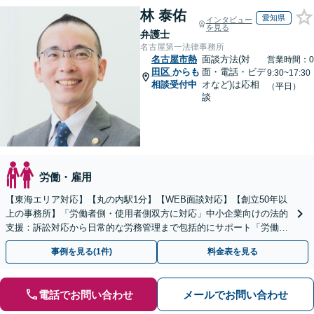
林 泰佑
愛知県
インタビュー
を見る
弁護士
名古屋第一法律事務所
名古屋市熱
面談方法(対
営業時間：0
田区
からも
面・電話・ビデ
9:30~17:30
相談受付中
オなど)は応相
（平日）
談
労働・雇用
【東海エリア対応】【丸の内駅1分】【WEB面談対応】【創立50年以
上の事務所】「労働者側・使用者側双方に対応」中小企業向けの法的
支援：訴訟対応から日常的な労務管理まで包括的にサポート「労働者
側：残業代請求や退職など対応」【休日・夜間相談可】
事例を見る(1件)
料金表を見る
電話でお問い合わせ
メールでお問い合わせ