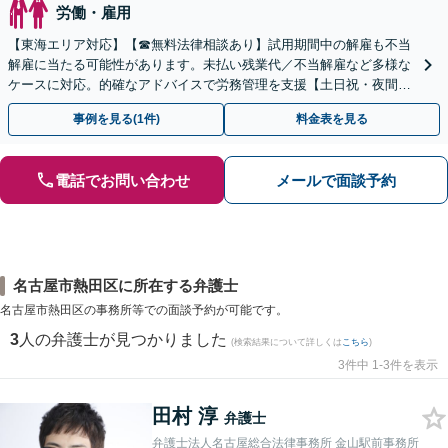
労働・雇用
【東海エリア対応】【☎︎無料法律相談あり】試用期間中の解雇も不当
解雇に当たる可能性があります。未払い残業代／不当解雇など多様な
ケースに対応。的確なアドバイスで労務管理を支援【土日祝・夜間対
応】【オンライン面談可】【完全個室】
事例を見る(1件)
料金表を見る
電話でお問い合わせ
メールで面談予約
名古屋市熱田区に所在する弁護士
名古屋市熱田区の事務所等での面談予約が可能です。
3
人の弁護士が見つかりました
(検索結果について詳しくは
こちら
)
3件中 1-3件を表示
田村 淳
弁護士
弁護士法人名古屋総合法律事務所 金山駅前事務所