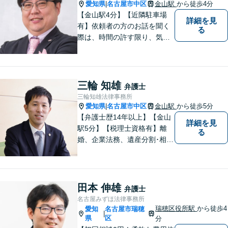
た弁護士】お気軽にご相談く
愛知県
名古屋市中区
金山駅
から徒歩4分
|
ださい。
【金山駅4分】【近隣駐車場
詳細を見
有】依頼者の方のお話を聞く
る
際は、時間の許す限り、気の
済むまで話をさせてあげると
いうことを心がけています。
相談者様・依頼者様に寄り添
った対応・解決を目指しま
三輪 知雄
弁護士
す。ぜひ、お気軽にご相談く
三輪知雄法律事務所
ださい。
愛知県
名古屋市中区
金山駅
から徒歩5分
|
【弁護士歴14年以上】【金山
詳細を見
駅5分】【税理士資格有】離
る
婚、企業法務、遺産分割･相続
税、立ち退き、税務調査対応
OK！税理士資格を持つ弁護士
が法律・税金問題を一括して
解決。【公式LINE】連絡も便
田本 伸雄
弁護士
利！お気軽にご相談くださ
名古屋みずほ法律事務所
い！
瑞穂区役所駅
から徒歩4
愛知
名古屋市瑞穂
|
県
区
分