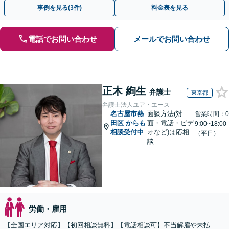
回面談無料】【夜間・休日対応可】
事例を見る(3件)
料金表を見る
電話でお問い合わせ
メールでお問い合わせ
正木 絢生
弁護士
東京都
弁護士法人ユア・エース
名古屋市熱
面談方法(対
営業時間：0
田区
からも
面・電話・ビデ
9:00~18:00
相談受付中
オなど)は応相
（平日）
談
労働・雇用
【全国エリア対応】【初回相談無料】【電話相談可】不当解雇や未払