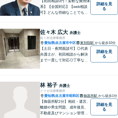
【初回相談0円！柔軟な費用体
詳細を見
系】【全国対応】【web相談
る
可】どんな些細なことでもお
気軽にご相談ください。イン
ターネット／削除請求や開示
請求、利用規約などのトラブ
佐々木 広大
弁護士
ルはお任せ！相続／感情面の
佐々木法律事務所
納得感を重視します。
愛知県
名古屋市中区
東別院駅
から徒歩10分
|
【土日・夜間面談可】◎代表
詳細を見
弁護士が、初回相談から解決
る
まで一貫して対応◎丁寧な対
応に強み。【刑事事件】早期
の身柄解放、不起訴など、豊
富な経験をもとに最善の解決
を目指します【相続問題】遺
林 裕子
弁護士
産分割調停や審判もお任せく
イリゼ法律事務所
ださい【東別院駅】
愛知県
名古屋市昭和区
御器所駅
から徒歩1分
|
【御器所駅2分】相続・遺言、
詳細を見
離婚や男女問題、成年後見、
る
不動産及びマンション管理な