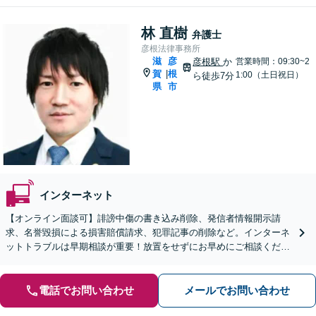
林 直樹
弁護士
彦根法律事務所
滋
彦
彦根駅
か
営業時間：09:30~2
賀
根
|
1:00（土日祝日）
ら徒歩7分
県
市
インターネット
【オンライン面談可】誹謗中傷の書き込み削除、発信者情報開示請
求、名誉毀損による損害賠償請求、犯罪記事の削除など。インターネ
ットトラブルは早期相談が重要！放置をせずにお早めにご相談くださ
い【休日・夜間面談OK】【彦根駅7分】
電話でお問い合わせ
メールでお問い合わせ