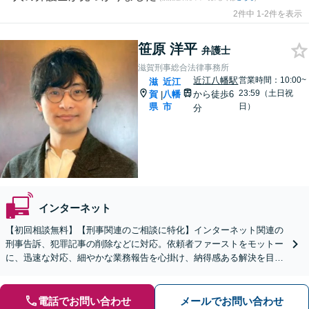
2件中 1-2件を表示
笹原 洋平
弁護士
滋賀刑事総合法律事務所
近江八幡駅
営業時間：10:00~
滋
近江
23:59（土日祝
賀
八幡
から徒歩6
|
県
市
日）
分
インターネット
【初回相談無料】【刑事関連のご相談に特化】インターネット関連の
刑事告訴、犯罪記事の削除などに対応。依頼者ファーストをモットー
に、迅速な対応、細やかな業務報告を心掛け、納得感ある解決を目指
します【来所不要で完結OK】【近江八幡駅8分】
電話でお問い合わせ
メールでお問い合わせ