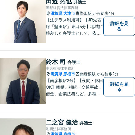
田邉 拓也
弁護士
【無料駐車場あり】
湖都経営法律事務所
滋賀県
大津市
堅田駅
から徒歩4分
|
【法テラス利用可】【JR湖西
詳細を見
線「堅田駅」東口5分】地域に
る
根差した弁護士として、依頼
者の方に寄り添い、丁寧・親
切にお話を伺い、信頼関係を
築いていけるよう尽力いたし
ます。弁護士に依頼するのは
鈴木 司
弁護士
敷居が高いとお考えの方も、
南彦根法律事務所
まずは一度ご相談ください。
滋賀県
彦根市
南彦根駅
から徒歩2分
|
【南彦根駅2分】【夜間・休日
詳細を見
OK】離婚、相続、交通事故、
る
借金、企業法務など、多種多
様なご相談にお応えしており
ます。スピード感を持った対
応と密なコミュニケーション
をモットーに、皆様それぞれ
二之宮 健治
弁護士
に合った解決を図ってまいり
彩明法律事務所
ます。お気軽にご相談くださ
滋賀県
彦根市
|