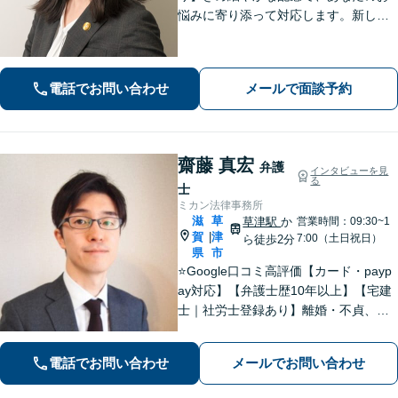
悩みに寄り添って対応します。新しい
人生のスタートが切れるよう、法律の
プロとして最後までサポート。お気軽
にご相談ください。
電話でお問い合わせ
メールで面談予約
齋藤 真宏
弁護
インタビューを見
る
士
ミカン法律事務所
滋
草
草津駅
か
営業時間：09:30~1
賀
津
|
7:00（土日祝日）
ら徒歩2分
県
市
⭐️Google口コミ高評価【カード・payp
ay対応】【弁護士歴10年以上】【宅建
士｜社労士登録あり】離婚・不貞、破
産、不動産、相続、行政事件に注力！
リラックスしてお越しください。丁寧
電話でお問い合わせ
メールでお問い合わせ
にお話をお聴きします【草津駅2分｜駐
車場あり】【土日祝対応】