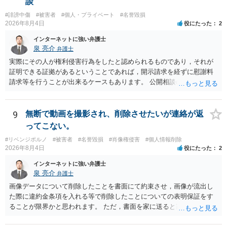
談
求は法律知識が不可欠ですが、それだけでは足りず、実務を踏まえた
#誹謗中傷
#被害者
#個人・プライベート
#名誉毀損
方法を選択することが重要です。
2026年8月4日
役にたった
2
インターネットに強い弁護士
泉 亮介
弁護士
実際にその人が権利侵害行為をしたと認められるものであり，それが
証明できる証拠があるということであれば，開示請求を経ずに慰謝料
請求等を行うことが出来るケースもあります。 公開相談の場では回答
は難しいかと思われますので，お手持ちの証拠資料を持参の上弁護士
に個別に相談されると良いでしょう。
9
無断で動画を撮影され、削除させたいが連絡が返
ってこない。
#リベンジポルノ
#被害者
#名誉毀損
#肖像権侵害
#個人情報削除
2026年8月4日
役にたった
2
インターネットに強い弁護士
泉 亮介
弁護士
画像データについて削除したことを書面にて約束させ，画像が流出し
た際に違約金条項を入れる等で削除したことについての表明保証をす
ることが限界かと思われます。 ただ，書面を家に送ると家族に不貞行
為が発覚しご自身が慰謝料請求を受けるリスクがあるため，書面で削
除等を求めることは避けたほうが良いかと思われます。