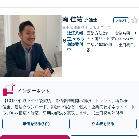
南 佳祐
弁護士
大阪府
春田法律事務所 大阪オフィス
近江八幡
面談方法(対
営業時間：0
市
からも
面・電話・ビデ
0:00~23:59
相談受付
オなど)は応相
（土日祝日）
中
談
インターネット
【10,000件以上の相談実績】発信者情報開示請求、トレント、著作権
侵害、違法ダウンロード、誹謗中傷など、個人・企業問わずネットト
ラブルを幅広く対応。早期の解決を実現します。【土日祝も24時間受
付／初回相談無料】
事例を見る(3件)
料金表を見る