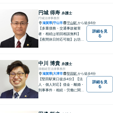
円城 得寿
弁護士
円城法律事務所
滋賀県
守山市
守山駅
から徒歩6分
|
【多重債務・交通事故被害
詳細を見
者・相続は初回相談無料】
る
【夜間休日対応可能】お坊さ
ん弁護士・僧籍を持つ弁護士
として、また、会社生活を経
験した者として、一般生活者
の目線で敷居が低い弁護士と
中川 博貴
弁護士
して、親身にあなたの立場に
湖都経営法律事務所
立って、ご相談に対応いたし
滋賀県
大津市
堅田駅
から徒歩4分
|
ます。
【堅田駅東口徒歩4分】【法
詳細を見
人・個人対応】借金・離婚・
る
刑事事件・相続・労働に関す
るトラブルはお任せくださ
い。顧問契約・企業法務全般
に対応。困りの際はぜひ一度
お話をお聞かせください。