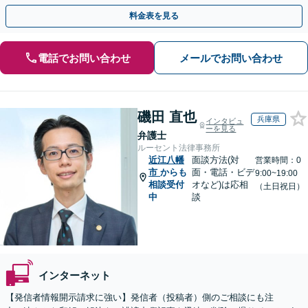
談30分無料】書き込みを行わせない職場環境整備にも注力
料金表を見る
電話でお問い合わせ
メールでお問い合わせ
磯田 直也
兵庫県
インタビュ
ーを見る
弁護士
ルーセント法律事務所
近江八幡
面談方法(対
営業時間：0
市
からも
面・電話・ビデ
9:00~19:00
相談受付
オなど)は応相
（土日祝日）
中
談
インターネット
【発信者情報開示請求に強い】発信者（投稿者）側のご相談にも注