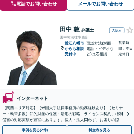
電話でお問い合わせ
メールでお問い合わせ
田中 敦
弁護士
大阪府
田中敦法律事務所
営業時
近江八幡市
面談方法(対面・
からも相談
電話・ビデオな
間：本日
受付中
ど)は応相談
定休日
インターネット
【関西エリア対応】【米国大手法律事務所の勤務経験あり】【セミナ
ー・執筆多数】知的財産の保護・活用の戦略、ライセンス契約、権利
侵害の対応実績が豊富にあります。個人・法人問わず、お困りの際は
お気軽にご相談ください。【弁護士歴15年以上】
事例を見る(2件)
料金表を見る