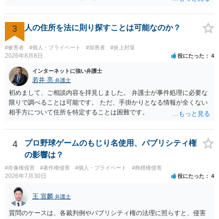
ある筈です。
3
人の住所を法に則り探すことは可能なのか？
#被害者
#個人・プライベート
#加害者
#炎上対策
2026年8月8日
役にたった
4
インターネットに強い弁護士
若井 亮
弁護士
初めまして、ご相談内容を拝見しました。 弁護士が事件処理に必要な
限りで調べることは可能です。 ただ、手掛かりとなる情報が全くない
相手方について住所を特定することは困難です。
4
プロ野球ゲームのもじり名使用、パブリシティ権
の影響は？
#肖像権侵害
#著作権侵害
#個人・プライベート
#商標権侵害
2026年7月30日
役にたった
4
王 宣麟
弁護士
質問のケースは、各裁判例やパブリシティ権の法理に照らすと、侵害