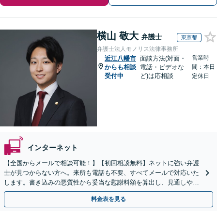
横山 敬大
弁護士
東京都
弁護士法人モノリス法律事務所
営業時
近江八幡市
面談方法(対面・
からも相談
電話・ビデオな
間：本日
受付中
ど)は応相談
定休日
インターネット
【全国からメールで相談可能！】【初回相談無料】ネットに強い弁護
士が見つからない方へ。来所も電話も不要、すべてメールで対応いた
します。書き込みの悪質性から妥当な慰謝料額を算出し、見通しや費
用面のリスクも包み隠さずお伝えしサポートします。
料金表を見る