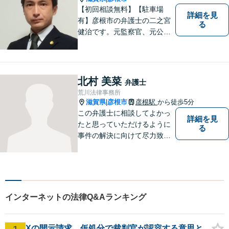
い。
【初回相談無料】【駐車場
詳細を見
有】彦根市の弁護士の二之宮
る
健治です。元監察官、元公務
員の経歴を活かし、皆様のト
ラブル解決をしっかりサポー
トいたします。
北村 美菜
弁護士
荒川法律事務所
滋賀県
彦根市
彦根駅
から徒歩5分
|
この弁護士に相談してよかっ
詳細を見
たと思っていただけるように
る
事件の解決に向けて尽力致し
ます。
インターネットの法律Q&Aランキング
Xの開示請求、仮処分で裁判官が認容する意思と