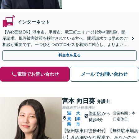
インターネット
【Web面談OK】湖南市、甲賀市、竜王町エリアで誹謗中傷削除、開
示請求、風評被害対策を検討されている方へ。開示請求では早めのご
相談が重要です。一つひとつのプロセスを着実に対応し、よりよい解
決に向けて尽力いたします【甲西駅1分】
料金表を見る
電話でお問い合わせ
メールでお問い合わせ
宮本 向日葵
弁護士
湖都経営法律事務所
滋
大
堅田駅
から
営業時間：本
賀
津
|
日定休日
徒歩4分
県
市
【堅田駅東口徒歩4分】【無料駐車場あ
り】きめ細やかな配慮で、あなたのお