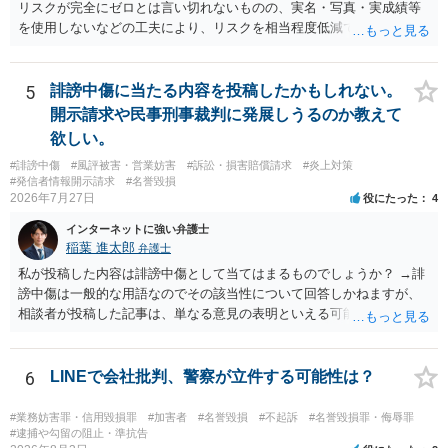
リスクが完全にゼロとは言い切れないものの、実名・写真・実成績等
を使用しないなどの工夫により、リスクを相当程度低減できる設計に
なっているかと思います。 ただし、「野球ファンであれば元の選手を
推測できる」という点は、裁判で争われた場合に「専ら顧客吸引力の
利用を目的とする」と判断される余地を残すため、一定の注意が必要
5
誹謗中傷に当たる内容を投稿したかもしれない。
です。 また、広告収益の有無は、侵害判断に一定の影響を与える可能
開示請求や民事刑事裁判に発展しうるのか教えて
性がありますが、決定的要因ではありません。 パブリシティ権侵害の
欲しい。
成否は、主に「専ら顧客吸引力の利用を目的とするか」という点で判
#誹謗中傷
#風評被害・営業妨害
#訴訟・損害賠償請求
#炎上対策
断されます。広告収益があることは「商業的目的」を強く示す要素で
#発信者情報開示請求
#名誉毀損
すが、それだけで直ちに侵害となるわけではありません。完全無償・
2026年7月27日
役にたった
4
非営利であれば「表現の自由」「創作物」としての側面が強く評価さ
れる可能性があります。一方、広告収益がある場合は「商業利用」と
インターネットに強い弁護士
しての色彩が強まり、リスクが高まる可能性があります。 公開前に変
稲葉 進太郎
弁護士
更・確認しておく事項については、公開の場でアドバイスするにも限
私が投稿した内容は誹謗中傷として当てはまるものでしょうか？ →誹
界があるかと思うので、資料等を持参の上、弁護士に相談されること
謗中傷は一般的な用語なのでその該当性について回答しかねますが、
も一つかと存じます。
相談者が投稿した記事は、単なる意見の表明といえる可能性が高く、
権利侵害が認められる可能性は低いと存じます。 もし当てはまるとし
て、開示請求が認められたり、民事裁判や刑事裁判に発展しうるもの
でしょうか？ →権利侵害や、名誉毀損・侮辱に該当する可能性が低い
6
LINEで会社批判、警察が立件する可能性は？
ため、民事裁判や刑事裁判に発展することはあまり考えられないよう
に思われます。
#業務妨害罪・信用毀損罪
#加害者
#名誉毀損
#不起訴
#名誉毀損罪・侮辱罪
#逮捕や勾留の阻止・準抗告