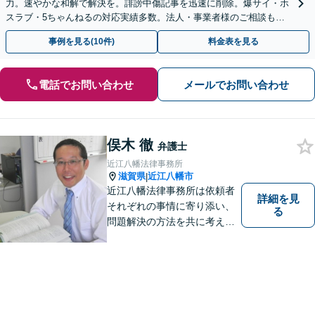
力。速やかな和解で解決を。誹謗中傷記事を迅速に削除。爆サイ・ホ
スラブ・5ちゃんねるの対応実績多数。法人・事業者様のご相談も歓
迎【初回相談無料・電話/WEB面談・夜間休日全国対応可】
事例を見る(10件)
料金表を見る
電話でお問い合わせ
メールでお問い合わせ
俣木 徹
弁護士
近江八幡法律事務所
滋賀県
近江八幡市
|
近江八幡法律事務所は依頼者
詳細を見
それぞれの事情に寄り添い、
る
問題解決の方法を共に考える
場所です。「弁護士に相談す
べき悩みなのかわからない
方」も、ぜひお気軽にご相談
ください。