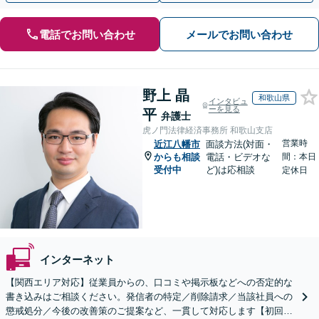
電話でお問い合わせ
メールでお問い合わせ
野上 晶
和歌山県
インタビュ
ーを見る
平
弁護士
虎ノ門法律経済事務所 和歌山支店
営業時
近江八幡市
面談方法(対面・
からも相談
電話・ビデオな
間：本日
受付中
ど)は応相談
定休日
インターネット
【関西エリア対応】従業員からの、口コミや掲示板などへの否定的な
書き込みはご相談ください。発信者の特定／削除請求／当該社員への
懲戒処分／今後の改善策のご提案など、一貫して対応します【初回相