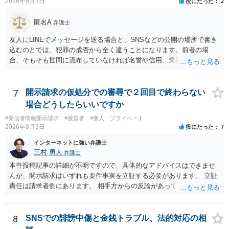
2026年8月3日
役にたった
2
匿名A
弁護士
友人にLINEでメッセージを送る場合と、SNSなどの公開の場所で書き
込むのとでは、犯罪の成否から全く違うことになります。前者の場
合、そもそも世間に流布していなければ名誉や信用、業務にかかる犯
罪は成立しないことになります。
7
開示請求の仮処分での審尋で２回目で終わらない
場合どうしたらいいですか
#発信者情報開示請求
#被害者
#個人・プライベート
2026年8月3日
役にたった
7
インターネットに強い弁護士
三村 勇人
弁護士
本件投稿記事の詳細が不明ですので、具体的なアドバイスはできませ
んが、開示請求はいずれも要件事実を立証する必要があります。 立証
責任は請求者側にあります。 相手方からの反論があっても、裁判官が
要件事実を満たしていると判断すれば、補充は求められません。 相手
方が口頭で反論したのは、仮処分は迅速性が要求されるためです。 書
面での反論となれば、より遅延する可能性がございます。 また、本件
8
SNSでの誹謗中傷と金銭トラブル、法的対応の相
はXのため、APのIPアドレスの保存期間の問題もございます。 開示請