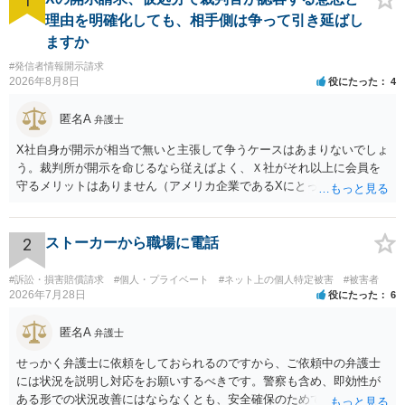
1
理由を明確化しても、相手側は争って引き延ばし
ますか
#発信者情報開示請求
2026年8月8日
役にたった
4
匿名A
弁護士
X社自身が開示が相当で無いと主張して争うケースはあまりないでしょ
う。裁判所が開示を命じるなら従えばよく、Ｘ社がそれ以上に会員を
守るメリットはありません（アメリカ企業であるXにとって、日本の会
員情報などゴミかノイズみたいなものです）。 開示要件を満たすかど
うかを争うよりも、「発信者情報の保有確認がまだできていない」な
どと言い訳して確認できるまで発令を引き伸ばす方で対応してくる方
2
ストーカーから職場に電話
が圧倒的に多いです（この作戦は必ずといっていいほど行ってきま
す）。
#訴訟・損害賠償請求
#個人・プライベート
#ネット上の個人特定被害
#被害者
2026年7月28日
役にたった
6
匿名A
弁護士
せっかく弁護士に依頼をしておられるのですから、ご依頼中の弁護士
には状況を説明し対応をお願いするべきです。警察も含め、即効性が
ある形での状況改善にはならなくとも、安全確保のためできることは