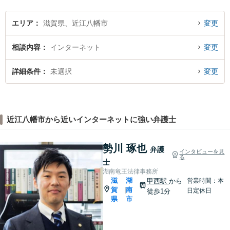
エリア
滋賀県、近江八幡市
変更
相談内容
インターネット
変更
詳細条件
未選択
変更
近江八幡市から近いインターネットに強い弁護士
勢川 琢也
弁護
インタビューを見
る
士
湖南竜王法律事務所
滋
湖
甲西駅
から
営業時間：本
賀
南
|
日定休日
徒歩1分
県
市