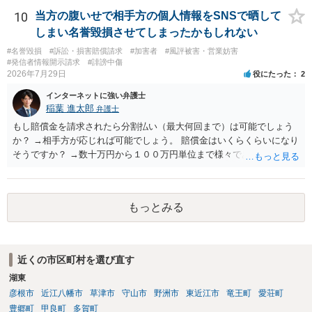
10
当方の腹いせで相手方の個人情報をSNSで晒して
しまい名誉毀損させてしまったかもしれない
#名誉毀損
#訴訟・損害賠償請求
#加害者
#風評被害・営業妨害
#発信者情報開示請求
#誹謗中傷
2026年7月29日
役にたった
2
インターネットに強い弁護士
稲葉 進太郎
弁護士
もし賠償金を請求されたら分割払い（最大何回まで）は可能でしょう
か？ →相手方が応じれば可能でしょう。 賠償金はいくらくらいになり
そうですか？ →数十万円から１００万円単位まで様々であり、不明で
す。相手方から相談者様に対し請求がなされた場合、減額や分割の交
渉が行われ、双方合意に至れば支払が開始され、決裂して相手方が訴
訟提起を選択すれば訴訟の中で解決がなされる流れが通常です。
もっとみる
近くの市区町村を選び直す
湖東
彦根市
近江八幡市
草津市
守山市
野洲市
東近江市
竜王町
愛荘町
豊郷町
甲良町
多賀町