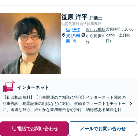
笹原 洋平
弁護士
滋賀刑事総合法律事務所
近江八幡駅
営業時間：10:00~
滋
近江
23:59（土日祝
賀
八幡
から徒歩6
|
県
市
日）
分
インターネット
【初回相談無料】【刑事関連のご相談に特化】インターネット関連の
刑事告訴、犯罪記事の削除などに対応。依頼者ファーストをモットー
に、迅速な対応、細やかな業務報告を心掛け、納得感ある解決を目指
します【来所不要で完結OK】【近江八幡駅8分】
電話でお問い合わせ
メールでお問い合わせ