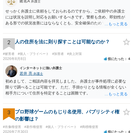
匿名A
弁護士
せっかく弁護士に依頼をしておられるのですから、ご依頼中の弁護士
には状況を説明し対応をお願いするべきです。警察も含め、即効性が
ある形での状況改善にはならなくとも、安全確保のためできることは
ある筈です。
2
人の住所を法に則り探すことは可能なのか？
#被害者
#個人・プライベート
#加害者
#炎上対策
2026年8月8日
役にたった
4
インターネットに強い弁護士
若井 亮
弁護士
初めまして、ご相談内容を拝見しました。 弁護士が事件処理に必要な
限りで調べることは可能です。 ただ、手掛かりとなる情報が全くない
相手方について住所を特定することは困難です。
3
プロ野球ゲームのもじり名使用、パブリシティ権
の影響は？
#肖像権侵害
#著作権侵害
#個人・プライベート
#商標権侵害
2026年7月30日
役にたった
4