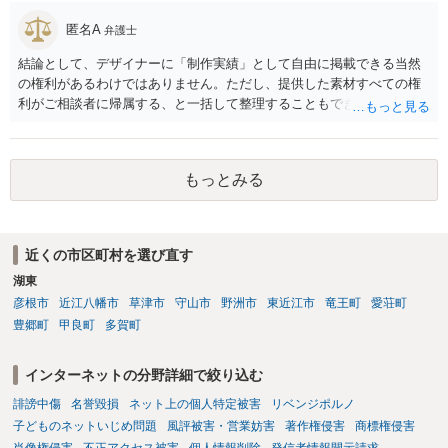
匿名A
弁護士
結論として、デザイナーに「制作実績」として自由に掲載できる当然
の権利があるわけではありません。ただし、提供した素材すべての権
利がご相談者に帰属する、と一括して整理することもできません。 ご
自身が撮影・執筆した写真や文章は、創作性があれば原則としてご自
身が著作権者です。 他方、ブランド名、文字主体のロゴ、商品情報、
短いキャッチコピー、販売コンセプトなどは、通常、著作物には当た
もっとみる
りません。ただし、ロゴに独自の図形やイラスト等が含まれる場合に
は、その表現部分が著作物となる可能性があります。 また、人物写真
の著作権は撮影者に、肖像に関する権利は被写体本人に帰属します
（著作権法2条・17条）。 ウェブサイト全体に当然に著作権が生じる
近くの市区町村を選び直す
わけではありません。デザイナーが独自に制作したイラストやバナー
湖東
等は別として、一般的なレイアウトや配色、依頼者から提供された素
材を希望に沿って配置した部分には、通常、著作物性は認められにく
彦根市
近江八幡市
草津市
守山市
野洲市
東近江市
竜王町
愛荘町
いと考えられます。仮に具体的な画面構成の一部に創作性が認められ
豊郷町
甲良町
多賀町
ても、その権利は当該部分に限られ、ご相談者の写真や文章等を制作
実績として掲載する権限まで当然に生じるものではありません。 もっ
インターネットの分野詳細で絞り込む
とも、契約書がなくても、見積書、メール、利用規約等に実績掲載へ
の同意があれば別です。また、単に制作を担当した事実を記載した
誹謗中傷
名誉毀損
ネット上の個人特定被害
リベンジポルノ
り、公開中のサイトへリンクしたりする行為まで当然に禁止できると
子どものネットいじめ問題
風評被害・営業妨害
著作権侵害
商標権侵害
は限りません。 人物写真については、通常のSNSへの無断掲載と同