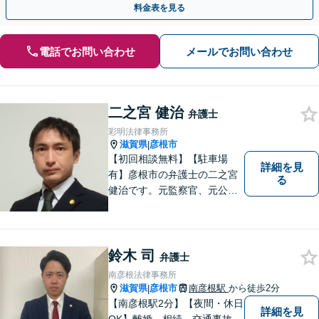
料金表を見る
電話でお問い合わせ
メールでお問い合わせ
二之宮 健治
弁護士
彩明法律事務所
滋賀県
彦根市
|
【初回相談無料】【駐車場
詳細を見
有】彦根市の弁護士の二之宮
る
健治です。元監察官、元公務
員の経歴を活かし、皆様のト
ラブル解決をしっかりサポー
トいたします。
鈴木 司
弁護士
南彦根法律事務所
滋賀県
彦根市
南彦根駅
から徒歩2分
|
【南彦根駅2分】【夜間・休日
詳細を見