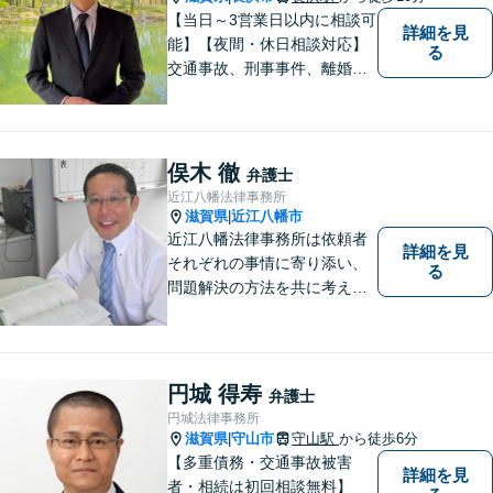
【当日～3営業日以内に相談可
詳細を見
能】【夜間・休日相談対応】
る
交通事故、刑事事件、離婚・
男女問題に注力しておりま
す。まずはお気軽にご相談く
ださい。
俣木 徹
弁護士
近江八幡法律事務所
滋賀県
近江八幡市
|
近江八幡法律事務所は依頼者
詳細を見
それぞれの事情に寄り添い、
る
問題解決の方法を共に考える
場所です。「弁護士に相談す
べき悩みなのかわからない
方」も、ぜひお気軽にご相談
ください。
円城 得寿
弁護士
円城法律事務所
滋賀県
守山市
守山駅
から徒歩6分
|
【多重債務・交通事故被害
詳細を見
者・相続は初回相談無料】