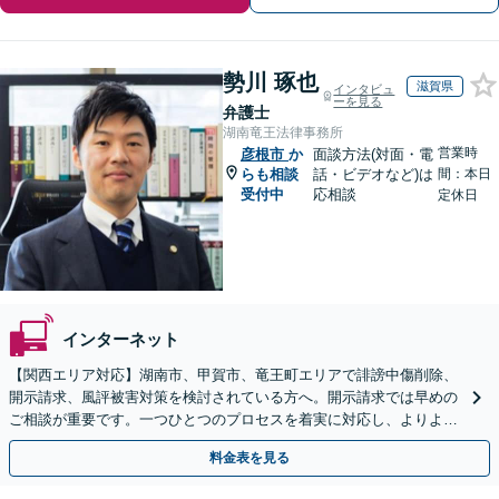
勢川 琢也
滋賀県
インタビュ
ーを見る
弁護士
湖南竜王法律事務所
営業時
彦根市
か
面談方法(対面・電
らも相談
話・ビデオなど)は
間：本日
受付中
応相談
定休日
インターネット
【関西エリア対応】湖南市、甲賀市、竜王町エリアで誹謗中傷削除、
開示請求、風評被害対策を検討されている方へ。開示請求では早めの
ご相談が重要です。一つひとつのプロセスを着実に対応し、よりよい
解決に向けて尽力いたします【Web面談OK】
料金表を見る