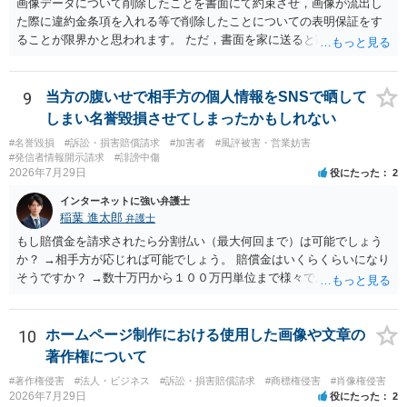
画像データについて削除したことを書面にて約束させ，画像が流出し
た際に違約金条項を入れる等で削除したことについての表明保証をす
ることが限界かと思われます。 ただ，書面を家に送ると家族に不貞行
為が発覚しご自身が慰謝料請求を受けるリスクがあるため，書面で削
除等を求めることは避けたほうが良いかと思われます。
9
当方の腹いせで相手方の個人情報をSNSで晒して
しまい名誉毀損させてしまったかもしれない
#名誉毀損
#訴訟・損害賠償請求
#加害者
#風評被害・営業妨害
#発信者情報開示請求
#誹謗中傷
2026年7月29日
役にたった
2
インターネットに強い弁護士
稲葉 進太郎
弁護士
もし賠償金を請求されたら分割払い（最大何回まで）は可能でしょう
か？ →相手方が応じれば可能でしょう。 賠償金はいくらくらいになり
そうですか？ →数十万円から１００万円単位まで様々であり、不明で
す。相手方から相談者様に対し請求がなされた場合、減額や分割の交
渉が行われ、双方合意に至れば支払が開始され、決裂して相手方が訴
訟提起を選択すれば訴訟の中で解決がなされる流れが通常です。
10
ホームページ制作における使用した画像や文章の
著作権について
#著作権侵害
#法人・ビジネス
#訴訟・損害賠償請求
#商標権侵害
#肖像権侵害
2026年7月29日
役にたった
2