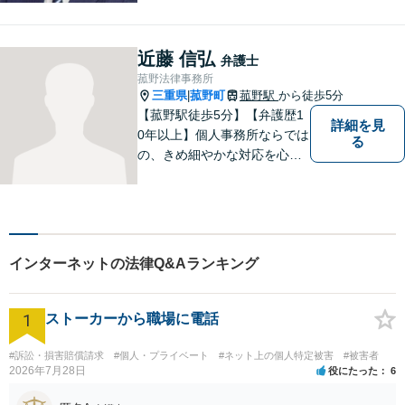
い。顧問契約・企業法務全般
に対応。困りの際はぜひ一度
お話をお聞かせください。
近藤 信弘
弁護士
【無料駐車場あり】
菰野法律事務所
三重県
菰野町
菰野駅
から徒歩5分
|
【菰野駅徒歩5分】【弁護歴1
詳細を見
0年以上】個人事務所ならでは
る
の、きめ細やかな対応を心が
けています。「相談してよか
った」と思っていただけるよ
う、最後まで粘り強く弁護を
行います！【完全個室】
インターネットの法律Q&Aランキング
1
ストーカーから職場に電話
#訴訟・損害賠償請求
#個人・プライベート
#ネット上の個人特定被害
#被害者
2026年7月28日
役にたった
6