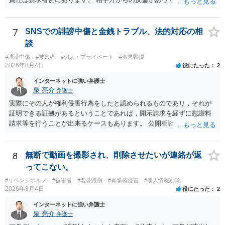
要件事実を満たしていると判断すれば、補充は求められません。 相手
方が口頭で反論したのは、仮処分は迅速性が要求されるためです。 書
面での反論となれば、より遅延する可能性がございます。 また、本件
7
SNSでの誹謗中傷と金銭トラブル、法的対応の相
はXのため、APのIPアドレスの保存期間の問題もございます。 開示請
談
求は法律知識が不可欠ですが、それだけでは足りず、実務を踏まえた
#誹謗中傷
#被害者
#個人・プライベート
#名誉毀損
方法を選択することが重要です。
2026年8月4日
役にたった
2
インターネットに強い弁護士
泉 亮介
弁護士
実際にその人が権利侵害行為をしたと認められるものであり，それが
証明できる証拠があるということであれば，開示請求を経ずに慰謝料
請求等を行うことが出来るケースもあります。 公開相談の場では回答
は難しいかと思われますので，お手持ちの証拠資料を持参の上弁護士
に個別に相談されると良いでしょう。
8
無断で動画を撮影され、削除させたいが連絡が返
ってこない。
#リベンジポルノ
#被害者
#名誉毀損
#肖像権侵害
#個人情報削除
2026年8月4日
役にたった
2
インターネットに強い弁護士
泉 亮介
弁護士