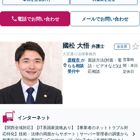
電話でお問い合わせ
メールでお問い合わせ
國松 大悟
弁護士
奈良県
大宮通り法律事務所
営業時
彦根市
か
面談方法(対面・電
らも相談
話・ビデオなど)は
間：本日
受付中
応相談
定休日
インターネット
【関西全域対応】【IT系国家資格あり】【事業者のネットトラブル対
応特化】技術・法律の両面からサポート｜サーバー管理者の調査から