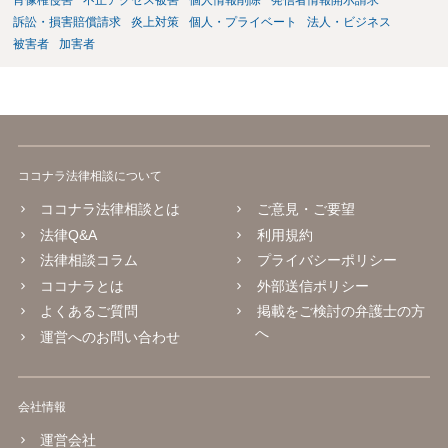
肖像権侵害
不正アクセス被害
個人情報削除
発信者情報開示請求
様、掲載目的、態様、必要性、本人の特定可能性等から判断されま
訴訟・損害賠償請求
炎上対策
個人・プライベート
法人・ビジネス
す。営業目的であり、本人も掲載を拒否していることは、違法性を認
被害者
加害者
める方向の事情となりますが、自動的に肖像権侵害となるわけではあ
りません。 まず、見積書、メール、チャット、デザイナーの利用規約
を確認したうえで、「提供素材及びこれを含む画面の複製・SNS掲載
を許諾しない」と書面で明確に通知することをお勧めします。すでに
掲載された場合は、URL、掲載日時、画面を保存してから削除を求め
てください。
ココナラ法律相談について
ココナラ法律相談とは
ご意見・ご要望
法律Q&A
利用規約
法律相談コラム
プライバシーポリシー
ココナラとは
外部送信ポリシー
よくあるご質問
掲載をご検討の弁護士の方
へ
運営へのお問い合わせ
会社情報
運営会社