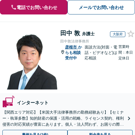
電話でお問い合わせ
メールでお問い合わせ
田中 敦
弁護士
大阪府
田中敦法律事務所
営業時
彦根市
か
面談方法(対面・電
らも相談
話・ビデオなど)は
間：本日
受付中
応相談
定休日
インターネット
【関西エリア対応】【米国大手法律事務所の勤務経験あり】【セミナ
ー・執筆多数】知的財産の保護・活用の戦略、ライセンス契約、権利
侵害の対応実績が豊富にあります。個人・法人問わず、お困りの際は
お気軽にご相談ください。【弁護士歴15年以上】
事例を見る(2件)
料金表を見る