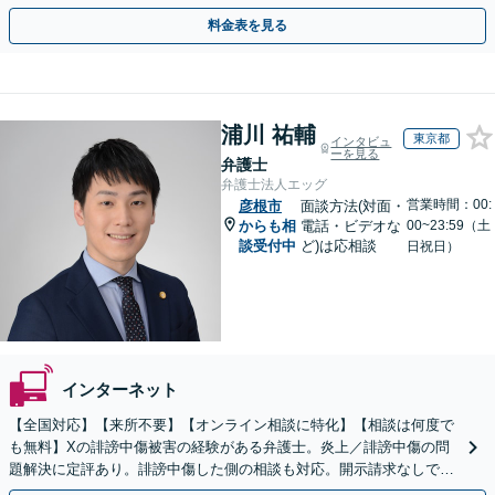
用面のリスクも包み隠さずお伝えしサポートします。
料金表を見る
浦川 祐輔
東京都
インタビュ
ーを見る
弁護士
弁護士法人エッグ
営業時間：00:
彦根市
面談方法(対面・
からも相
電話・ビデオな
00~23:59（土
談受付中
ど)は応相談
日祝日）
インターネット
【全国対応】【来所不要】【オンライン相談に特化】【相談は何度で
も無料】Xの誹謗中傷被害の経験がある弁護士。炎上／誹謗中傷の問
題解決に定評あり。誹謗中傷した側の相談も対応。開示請求なしで本
人の特定ができる場合もあり。