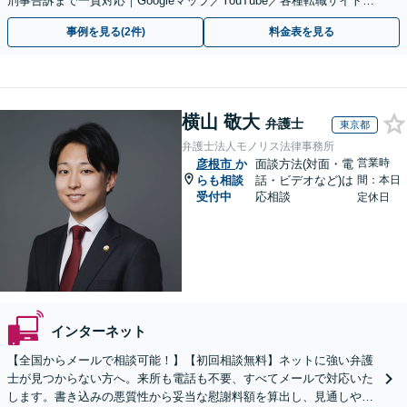
刑事告訴まで一貫対応｜Googleマップ／YouTube／各種転職サイトに
特化
事例を見る(2件)
料金表を見る
横山 敬大
弁護士
東京都
弁護士法人モノリス法律事務所
営業時
彦根市
か
面談方法(対面・電
らも相談
話・ビデオなど)は
間：本日
受付中
応相談
定休日
インターネット
【全国からメールで相談可能！】【初回相談無料】ネットに強い弁護
士が見つからない方へ。来所も電話も不要、すべてメールで対応いた
します。書き込みの悪質性から妥当な慰謝料額を算出し、見通しや費