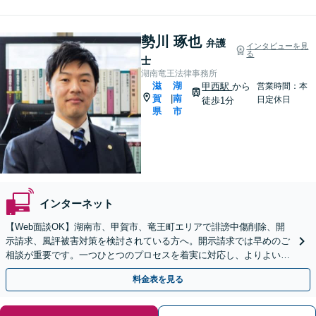
勢川 琢也
弁護
インタビューを見
る
士
湖南竜王法律事務所
滋
湖
甲西駅
から
営業時間：本
賀
南
|
日定休日
徒歩1分
県
市
インターネット
【Web面談OK】湖南市、甲賀市、竜王町エリアで誹謗中傷削除、開
示請求、風評被害対策を検討されている方へ。開示請求では早めのご
相談が重要です。一つひとつのプロセスを着実に対応し、よりよい解
決に向けて尽力いたします【甲西駅1分】
料金表を見る