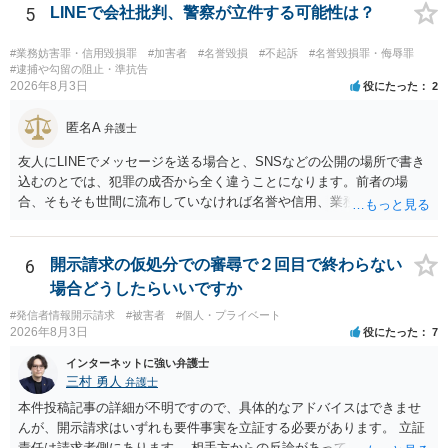
でしょうか？ →権利侵害や、名誉毀損・侮辱に該当する可能性が低い
5
LINEで会社批判、警察が立件する可能性は？
ため、民事裁判や刑事裁判に発展することはあまり考えられないよう
に思われます。
#業務妨害罪・信用毀損罪
#加害者
#名誉毀損
#不起訴
#名誉毀損罪・侮辱罪
#逮捕や勾留の阻止・準抗告
2026年8月3日
役にたった
2
匿名A
弁護士
友人にLINEでメッセージを送る場合と、SNSなどの公開の場所で書き
込むのとでは、犯罪の成否から全く違うことになります。前者の場
合、そもそも世間に流布していなければ名誉や信用、業務にかかる犯
罪は成立しないことになります。
6
開示請求の仮処分での審尋で２回目で終わらない
場合どうしたらいいですか
#発信者情報開示請求
#被害者
#個人・プライベート
2026年8月3日
役にたった
7
インターネットに強い弁護士
三村 勇人
弁護士
本件投稿記事の詳細が不明ですので、具体的なアドバイスはできませ
んが、開示請求はいずれも要件事実を立証する必要があります。 立証
責任は請求者側にあります。 相手方からの反論があっても、裁判官が