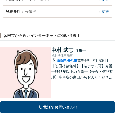
詳細条件
未選択
変更
彦根市から近いインターネットに強い弁護士
中村 武志
弁護士
湖北法律事務所
滋賀県
長浜市
営業時間：本日定休日
|
【初回相談無料】【法テラス可】弁護
士歴15年以上の弁護士【借金・債務整
理】事務所の裏口からお入りくださ
い。個人・法人含め、最適な債務整理
を提案【長浜駅12分】
電話でお問い合わせ