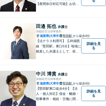
る
【夜間休日対応可能】お坊さ
ん弁護士・僧籍を持つ弁護士
として、また、会社生活を経
験した者として、一般生活者
の目線で敷居が低い弁護士と
田邉 拓也
弁護士
して、親身にあなたの立場に
湖都経営法律事務所
立って、ご相談に対応いたし
滋賀県
大津市
堅田駅
から徒歩4分
|
ます。
【法テラス利用可】【JR湖西
詳細を見
線「堅田駅」東口5分】地域に
る
根差した弁護士として、依頼
者の方に寄り添い、丁寧・親
切にお話を伺い、信頼関係を
築いていけるよう尽力いたし
ます。弁護士に依頼するのは
中川 博貴
弁護士
敷居が高いとお考えの方も、
湖都経営法律事務所
まずは一度ご相談ください。
滋賀県
大津市
堅田駅
から徒歩4分
|
【堅田駅東口徒歩4分】【法
詳細を見
人・個人対応】借金・離婚・
る
刑事事件・相続・労働に関す
るトラブルはお任せくださ