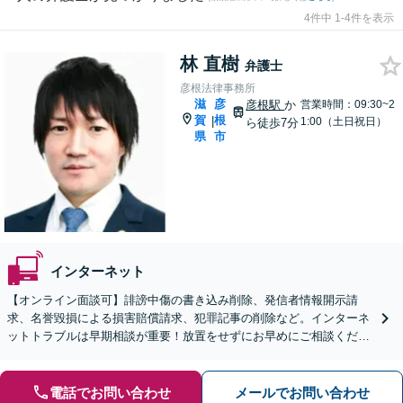
4件中 1-4件を表示
林 直樹
弁護士
彦根法律事務所
滋
彦
彦根駅
か
営業時間：09:30~2
賀
根
|
1:00（土日祝日）
ら徒歩7分
県
市
インターネット
【オンライン面談可】誹謗中傷の書き込み削除、発信者情報開示請
求、名誉毀損による損害賠償請求、犯罪記事の削除など。インターネ
ットトラブルは早期相談が重要！放置をせずにお早めにご相談くださ
い【休日・夜間面談OK】【彦根駅7分】
電話でお問い合わせ
メールでお問い合わせ