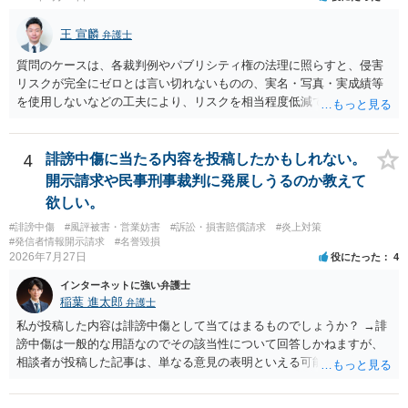
王 宣麟
弁護士
質問のケースは、各裁判例やパブリシティ権の法理に照らすと、侵害
リスクが完全にゼロとは言い切れないものの、実名・写真・実成績等
を使用しないなどの工夫により、リスクを相当程度低減できる設計に
なっているかと思います。 ただし、「野球ファンであれば元の選手を
推測できる」という点は、裁判で争われた場合に「専ら顧客吸引力の
利用を目的とする」と判断される余地を残すため、一定の注意が必要
4
誹謗中傷に当たる内容を投稿したかもしれない。
です。 また、広告収益の有無は、侵害判断に一定の影響を与える可能
開示請求や民事刑事裁判に発展しうるのか教えて
性がありますが、決定的要因ではありません。 パブリシティ権侵害の
欲しい。
成否は、主に「専ら顧客吸引力の利用を目的とするか」という点で判
#誹謗中傷
#風評被害・営業妨害
#訴訟・損害賠償請求
#炎上対策
断されます。広告収益があることは「商業的目的」を強く示す要素で
#発信者情報開示請求
#名誉毀損
すが、それだけで直ちに侵害となるわけではありません。完全無償・
2026年7月27日
役にたった
4
非営利であれば「表現の自由」「創作物」としての側面が強く評価さ
れる可能性があります。一方、広告収益がある場合は「商業利用」と
インターネットに強い弁護士
しての色彩が強まり、リスクが高まる可能性があります。 公開前に変
稲葉 進太郎
弁護士
更・確認しておく事項については、公開の場でアドバイスするにも限
私が投稿した内容は誹謗中傷として当てはまるものでしょうか？ →誹
界があるかと思うので、資料等を持参の上、弁護士に相談されること
謗中傷は一般的な用語なのでその該当性について回答しかねますが、
も一つかと存じます。
相談者が投稿した記事は、単なる意見の表明といえる可能性が高く、
権利侵害が認められる可能性は低いと存じます。 もし当てはまるとし
て、開示請求が認められたり、民事裁判や刑事裁判に発展しうるもの