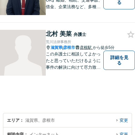
OK】離婚、相続、交通事故、
る
借金、企業法務など、多種多
様なご相談にお応えしており
ます。スピード感を持った対
応と密なコミュニケーション
北村 美菜
をモットーに、皆様それぞれ
弁護士
に合った解決を図ってまいり
荒川法律事務所
ます。お気軽にご相談くださ
滋賀県
彦根市
彦根駅
から徒歩5分
|
い。
この弁護士に相談してよかっ
詳細を見
たと思っていただけるように
る
事件の解決に向けて尽力致し
ます。
エリア
滋賀県、彦根市
変更
相談内容
インターネット
変更