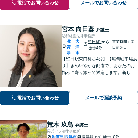
電話でお問い合わせ
メールでお問い合わせ
宮本 向日葵
弁護士
湖都経営法律事務所
滋
大
堅田駅
から
営業時間：本
賀
津
|
日定休日
徒歩4分
県
市
【堅田駅東口徒歩4分】【無料駐車場あ
り】きめ細やかな配慮で、あなたのお
悩みに寄り添って対応します。新しい
人生のスタートが切れるよう、法律の
プロとして最後までサポート。お気軽
にご相談ください。
電話でお問い合わせ
メールで面談予約
荒木 玖鳥
弁護士
長浜アラ法律事務所
滋賀県
長浜市
長浜駅
から徒歩10分
|