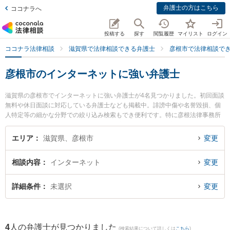
弁護士の方はこちら
ココナラへ
投稿する
探す
閲覧履歴
マイリスト
ログイン
ココナラ法律相談
滋賀県で法律相談できる弁護士
彦根市で法律相談で
彦根市のインターネットに強い弁護士
滋賀県の彦根市でインターネットに強い弁護士が4名見つかりました。初回面談
無料や休日面談に対応している弁護士なども掲載中。誹謗中傷や名誉毀損、個
人特定等の細かな分野での絞り込み検索もでき便利です。特に彦根法律事務所
の林 直樹弁護士や彩明法律事務所の二之宮 健治弁護士、南彦根法律事務所の鈴
木 司弁護士のプロフィール情報や弁護士費用、強みなどが注目されています。
エリア
滋賀県、彦根市
変更
『彦根市で土日や夜間に発生したインターネットのトラブルを今すぐに弁護士
に相談したい』『インターネットのトラブル解決の実績豊富な近くの弁護士を
相談内容
インターネット
変更
検索したい』『初回相談無料でインターネットを法律相談できる彦根市内の弁
護士に相談予約したい』などでお困りの相談者さんにおすすめです。
詳細条件
未選択
変更
4
人の弁護士が見つかりました
(検索結果について詳しくは
こちら
)