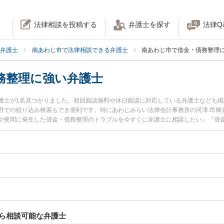
法律相談を投稿する
弁護士を探す
法律Q
弁護士
南あわじ市で法律相談できる弁護士
南あわじ市で借金・債務整理
務整理に強い弁護士
護士が1名見つかりました。初回面談無料や休日面談に対応している弁護士なども
野での絞り込み検索もでき便利です。特にあわじみらい法律会計事務所の河津 昂輝
や夜間に発生した借金・債務整理のトラブルを今すぐに弁護士に相談したい』『借
債務整理を法律相談できる南あわじ市内の弁護士に相談予約したい』などでお困り
ら相談可能な弁護士