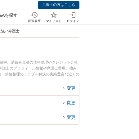
弁護士の方はこちら
&Aを探す
閲覧履歴
マイリスト
ログイン
に強い弁護士
掲載中。消費者金融の債務整理やクレジット会社
弁護士のプロフィール情報や弁護士費用、強み
金・債務整理のトラブル解決の実績豊富な近くの
の相談者さんにおすすめです。
変更
変更
変更