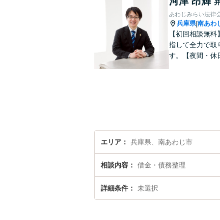
河津 昂輝
あわじみらい法律
兵庫県
南あわ
|
【初回相談無料
指して全力で取
す。【夜間・休
エリア
兵庫県、南あわじ市
相談内容
借金・債務整理
詳細条件
未選択