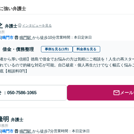
に強い弁護士
之
弁護士
インタビューを見る
務所
県
鳴門市
鳴門駅
から徒歩10分
営業時間：本日定休日
|
借金・債務整理
事例を見る(1件)
料金表を見る
者から厚い信頼】徳島で借金でお悩みの方は気軽にご相談を！人生の再スタ
れているので的確な対応が可能。自己破産・個人再生だけでなく幅広く悩み
底【相談料0円】
せ
メール
隆明
弁護士
事務所
県
鳴門市
鳴門駅
から徒歩7分
営業時間：本日定休日
|