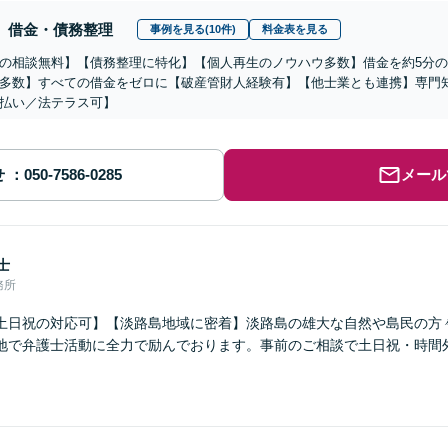
借金・債務整理
事例を見る(10件)
料金表を見る
の相談無料】【債務整理に特化】【個人再生のノウハウ多数】借金を約5分の
多数】すべての借金をゼロに【破産管財人経験有】【他士業とも連携】専門
払い／法テラス可】
せ
メール
士
務所
土日祝の対応可】【淡路島地域に密着】淡路島の雄大な自然や島民の方
地で弁護士活動に全力で励んでおります。事前のご相談で土日祝・時間