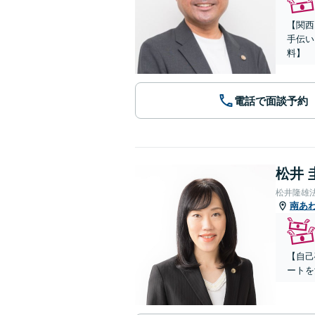
【関西
手伝い
料】
電話で面談予約
松井 
松井隆雄
南あ
【自己
ートを