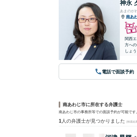
神永 
あまのが
南あ
関西エ
方への
しょう
電話で面談予約
南あわじ市に所在する弁護士
南あわじ市の事務所等での面談予約が可能です
1
人の弁護士が見つかりました
(検索結