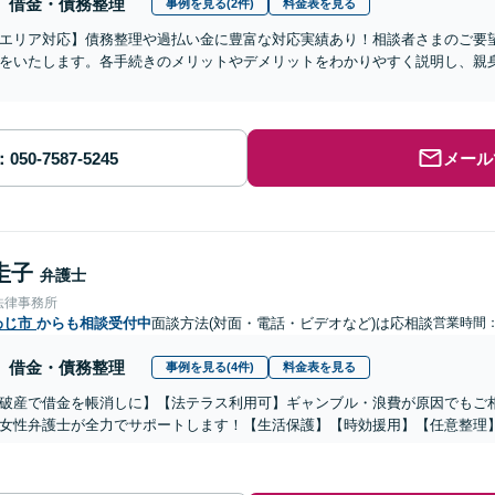
借金・債務整理
事例を見る(2件)
料金表を見る
エリア対応】債務整理や過払い金に豊富な対応実績あり！相談者さまのご要
をいたします。各手続きのメリットやデメリットをわかりやすく説明し、親
メール
圭子
弁護士
法律事務所
わじ市
からも相談受付中
面談方法(対面・電話・ビデオなど)は応相談
営業時間
借金・債務整理
事例を見る(4件)
料金表を見る
破産で借金を帳消しに】【法テラス利用可】ギャンブル・浪費が原因でもご
女性弁護士が全力でサポートします！【生活保護】【時効援用】【任意整理