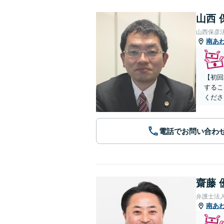
山西 
山西保彦
南あ
【初回
するこ
くださ
電話でお問い合わ
齋藤 
弁護士法
南あ