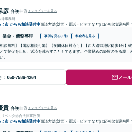
保彦
弁護士
インタビューを見る
法律事務所
わじ市
からも相談受付中
面談方法(対面・電話・ビデオなど)は応相談
営業時間：0
借金・債務整理
事例を見る(3件)
料金表を見る
相談無料】【電話相談可能】【夜間休日対応可】【西大路御池駅徒歩1分】
とで督促を止め、返済を減らすこともできます。企業勤めの経験のある親し
い。
せ
メール
優貴
弁護士
インタビューを見る
人リベルタ総合法律事務所
わじ市
からも相談受付中
面談方法(対面・電話・ビデオなど)は応相談
営業時間：0