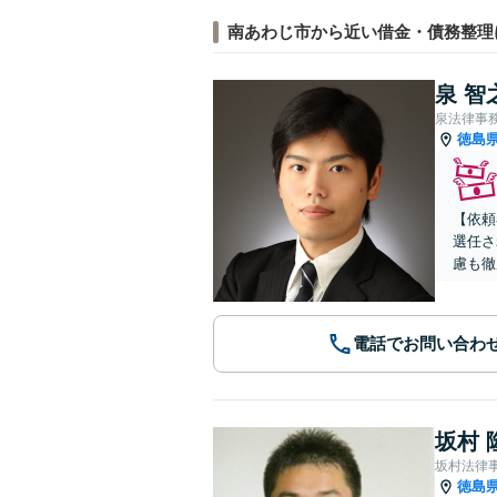
南あわじ市から近い借金・債務整理
泉 智
泉法律事
徳島
【依頼
選任さ
慮も徹
電話でお問い合わ
坂村 
坂村法律
徳島