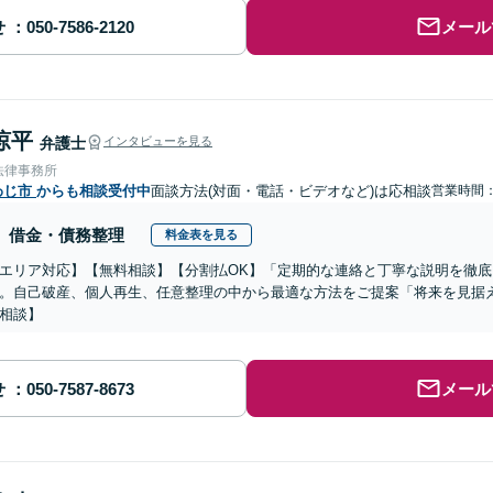
せ
メール
涼平
弁護士
インタビューを見る
法律事務所
わじ市
からも相談受付中
面談方法(対面・電話・ビデオなど)は応相談
営業時間
借金・債務整理
料金表を見る
エリア対応】【無料相談】【分割払OK】「定期的な連絡と丁寧な説明を徹
。自己破産、個人再生、任意整理の中から最適な方法をご提案「将来を見据
相談】
せ
メール