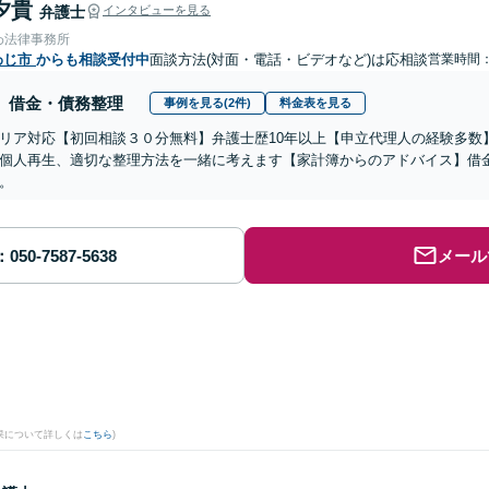
夕貴
弁護士
インタビューを見る
わ法律事務所
わじ市
からも相談受付中
面談方法(対面・電話・ビデオなど)は応相談
営業時間
借金・債務整理
事例を見る(2件)
料金表を見る
リア対応【初回相談３０分無料】弁護士歴10年以上【申立代理人の経験多数
個人再生、適切な整理方法を一緒に考えます【家計簿からのアドバイス】借
。
メール
。
果について詳しくは
こちら
)