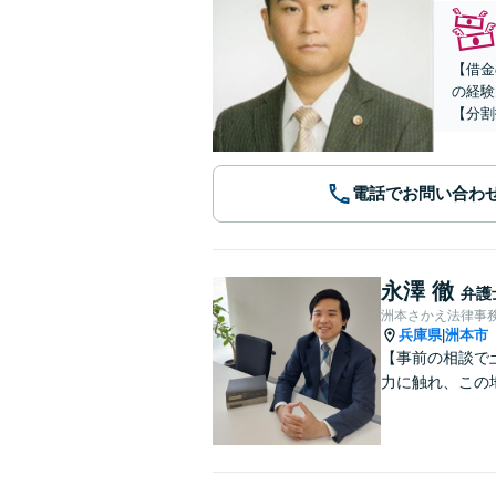
【借金
の経験
【分割
電話でお問い合わ
永澤 徹
弁護
洲本さかえ法律事
兵庫県
洲本市
|
【事前の相談で
力に触れ、この