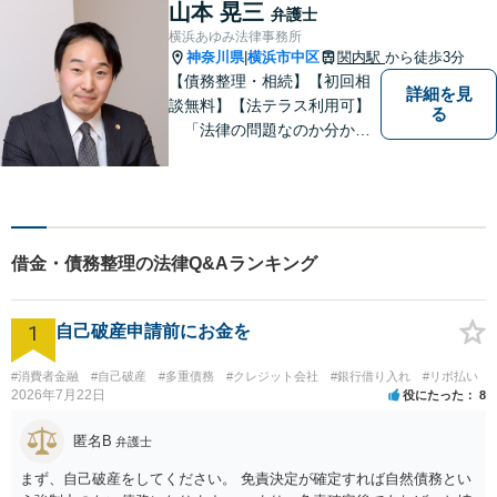
テラス案件も対応】【事案に
山本 晃三
弁護士
より分割払いも対応】
横浜あゆみ法律事務所
神奈川県
横浜市中区
関内駅
から徒歩3分
|
【債務整理・相続】【初回相
詳細を見
談無料】【法テラス利用可】
る
「法律の問題なのか分から
ない」、「弁護士に相談する
のは初めて」など、不安にお
考えの方も是非お気軽にご相
談ください。 みなさまの不安
を取りのぞくことを第一に考
借金・債務整理の法律Q&Aランキング
えています。
1
自己破産申請前にお金を
#消費者金融
#自己破産
#多重債務
#クレジット会社
#銀行借り入れ
#リボ払い
2026年7月22日
役にたった
8
匿名B
弁護士
まず、自己破産をしてください。 免責決定が確定すれば自然債務とい