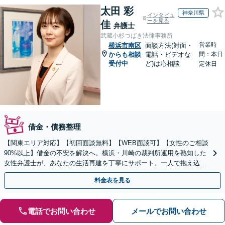
太田 彩
神奈川県
インタビュ
ーを見る
佳
弁護士
武蔵小杉つばき法律事務所
営業時
横浜市南区
面談方法(対面・
からも相談
電話・ビデオな
間：本日
受付中
ど)は応相談
定休日
借金・債務整理
【関東エリア対応】【初回面談無料】【WEB面談可】【女性のご相談
90%以上】借金の不安を解決へ。横浜・川崎の裁判所運用を熟知した
女性弁護士が、あなたの生活再建を丁寧にサポート。一人で抱え込ま
ず、新しい人生への一歩をここから踏み出しませんか。
料金表を見る
電話でお問い合わせ
メールでお問い合わせ