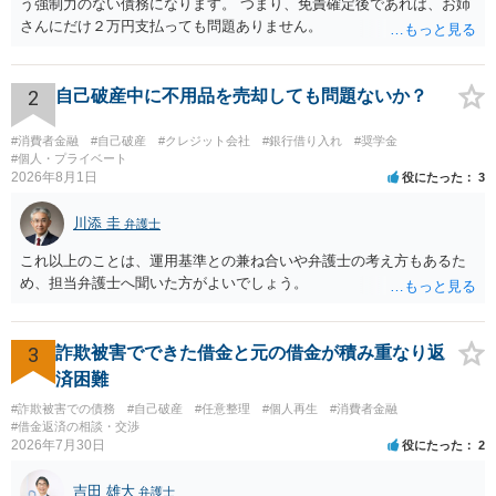
う強制力のない債務になります。 つまり、免責確定後であれば、お姉
さんにだけ２万円支払っても問題ありません。
2
自己破産中に不用品を売却しても問題ないか？
#消費者金融
#自己破産
#クレジット会社
#銀行借り入れ
#奨学金
#個人・プライベート
2026年8月1日
役にたった
3
川添 圭
弁護士
これ以上のことは、運用基準との兼ね合いや弁護士の考え方もあるた
め、担当弁護士へ聞いた方がよいでしょう。
3
詐欺被害でできた借金と元の借金が積み重なり返
済困難
#詐欺被害での債務
#自己破産
#任意整理
#個人再生
#消費者金融
#借金返済の相談・交渉
2026年7月30日
役にたった
2
吉田 雄大
弁護士