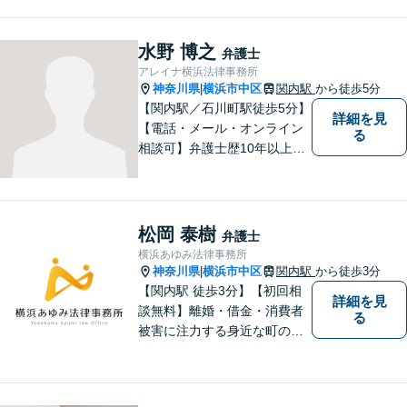
り添える弁護士でありたいと
考えています。 早めにご相談
いただくことが、より良い解
水野 博之
弁護士
決への第一歩です。法律問題
アレイナ横浜法律事務所
でお困りの方は、ぜひご相談
神奈川県
横浜市中区
関内駅
から徒歩5分
|
ください。
【関内駅／石川町駅徒歩5分】
詳細を見
【電話・メール・オンライン
る
相談可】弁護士歴10年以上！
離婚分野に精通する弁護士。
神奈川県密着の事務所で、地
域の方のお困りごとを解決し
てまいります。まずはお気軽
松岡 泰樹
弁護士
にご相談を！【法テラス対応
横浜あゆみ法律事務所
可】
神奈川県
横浜市中区
関内駅
から徒歩3分
|
【関内駅 徒歩3分】【初回相
詳細を見
談無料】離婚・借金・消費者
る
被害に注力する身近な町の弁
護士！難しい用語はなるべく
使わず、わかりやすく丁寧な
説明を心がけています。【法