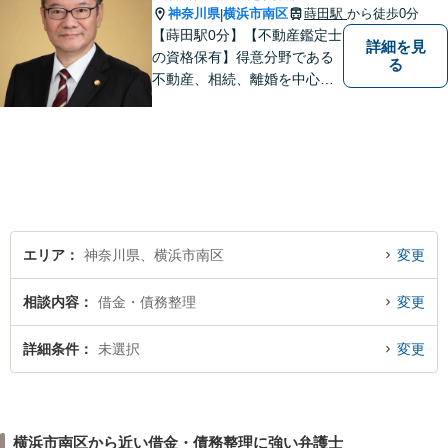
神奈川県
横浜市南区
蒔田駅
から徒歩0分
|
【蒔田駅0分】【不動産鑑定士
詳細を見
の資格保有】得意分野である
る
不動産、相続、離婚を中心に
様々な分野の業務を行なって
おります。 今まで培ってきた
経験も活かして、依頼者に寄
り添った弁護活動を目指しま
す。 お困りの方はぜひご相談
ください。
エリア
神奈川県、横浜市南区
変更
相談内容
借金・債務整理
変更
詳細条件
未選択
変更
横浜市南区から近い借金・債務整理に強い弁護士