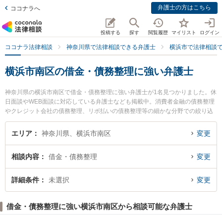
弁護士の方はこちら
ココナラへ
投稿する
探す
閲覧履歴
マイリスト
ログイン
ココナラ法律相談
神奈川県で法律相談できる弁護士
横浜市で法律相談
横浜市南区の借金・債務整理に強い弁護士
神奈川県の横浜市南区で借金・債務整理に強い弁護士が1名見つかりました。休
日面談やWEB面談に対応している弁護士なども掲載中。消費者金融の債務整理
やクレジット会社の債務整理、リボ払いの債務整理等の細かな分野での絞り込
み検索もでき便利です。特に加藤法律不動産鑑定事務所の加藤 隆弁護士のプロ
フィール情報や弁護士費用、強みなどが注目されています。『横浜市南区で土
エリア
神奈川県、横浜市南区
変更
日や夜間に発生した借金・債務整理のトラブルを今すぐに弁護士に相談した
い』『借金・債務整理のトラブル解決の実績豊富な近くの弁護士を検索した
相談内容
借金・債務整理
変更
い』『初回相談無料で借金・債務整理を法律相談できる横浜市南区内の弁護士
に相談予約したい』などでお困りの相談者さんにおすすめです。
詳細条件
未選択
変更
借金・債務整理に強い横浜市南区から相談可能な弁護士