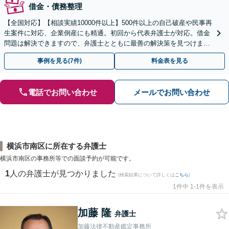
借金・債務整理
【全国対応】【相談実績10000件以上】500件以上の自己破産や民事再
生案件に対応、企業倒産にも精通。初回から代表弁護士が対応。借金
問題は解決できますので、弁護士とともに最善の解決策を見つけまし
ょう【初回相談無料】【法テラス利用可】
事例を見る(7件)
料金表を見る
電話でお問い合わせ
メールでお問い合わせ
横浜市南区に所在する弁護士
横浜市南区の事務所等での面談予約が可能です。
1
人の弁護士が見つかりました
(検索結果について詳しくは
こちら
)
1件中 1-1件を表示
加藤 隆
弁護士
加藤法律不動産鑑定事務所