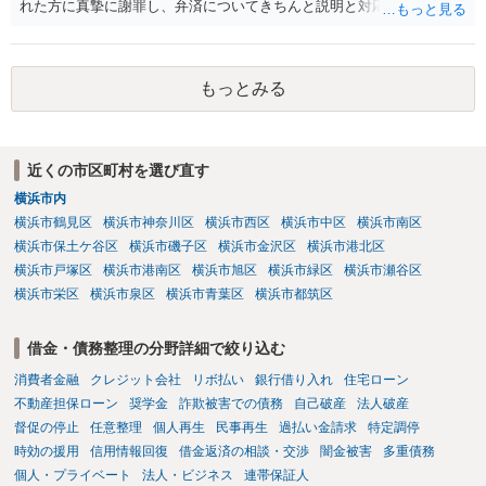
れた方に真摯に謝罪し、弁済についてきちんと説明と対応を行ってい
くことに尽きるかと思います。
もっとみる
近くの市区町村を選び直す
横浜市内
横浜市鶴見区
横浜市神奈川区
横浜市西区
横浜市中区
横浜市南区
横浜市保土ケ谷区
横浜市磯子区
横浜市金沢区
横浜市港北区
横浜市戸塚区
横浜市港南区
横浜市旭区
横浜市緑区
横浜市瀬谷区
横浜市栄区
横浜市泉区
横浜市青葉区
横浜市都筑区
借金・債務整理の分野詳細で絞り込む
消費者金融
クレジット会社
リボ払い
銀行借り入れ
住宅ローン
不動産担保ローン
奨学金
詐欺被害での債務
自己破産
法人破産
督促の停止
任意整理
個人再生
民事再生
過払い金請求
特定調停
時効の援用
信用情報回復
借金返済の相談・交渉
闇金被害
多重債務
個人・プライベート
法人・ビジネス
連帯保証人