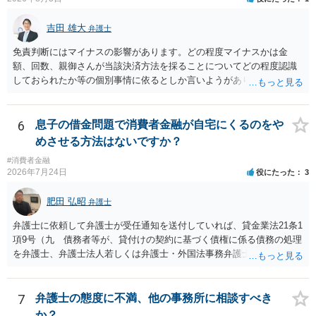
吉田 雄大
弁護士
免責判断にはマイナスの影響があります。どの程度マイナスかは金
額、回数、親御さんが当該決済方法を採ることについてどの程度認識
しておられたか等の個別事情に依るとしか言いようがありません。 と
もあれ、依頼しておられる弁護士さんに直ちに具体的状況をお伝えに
なって相談し、善後策を考えることをお勧めします。
6
息子の借金問題で消費者金融が自宅にくるのをや
めさせる方法はないですか？
#消費者金融
2026年7月24日
役にたった
3
肥田 弘昭
弁護士
弁護士に依頼して弁護士が受任通知を送付していれば、貸金業法21条1
項9号（九 債務者等が、貸付けの契約に基づく債権に係る債務の処理
を弁護士、弁護士法人若しくは弁護士・外国法事務弁護士共同法人若
しくは司法書士若しくは司法書士法人（以下この号において「弁護士
等」という。）に委託し、又はその処理のため必要な裁判所における
民事事件に関する手続をとり、弁護士等又は裁判所から書面によりそ
7
弁護士の態度に不満、他の事務所に相談すべき
の旨の通知があつた場合において、正当な理由がないのに、債務者等
か？