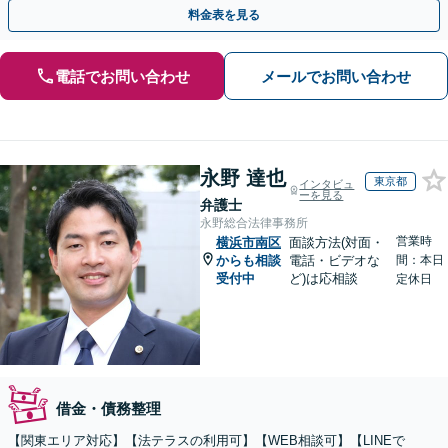
【電話／メール／ビデオ面談可】
料金表を見る
電話でお問い合わせ
メールでお問い合わせ
永野 達也
東京都
インタビュ
ーを見る
弁護士
永野総合法律事務所
営業時
横浜市南区
面談方法(対面・
からも相談
電話・ビデオな
間：本日
受付中
ど)は応相談
定休日
借金・債務整理
【関東エリア対応】【法テラスの利用可】【WEB相談可】【LINEで