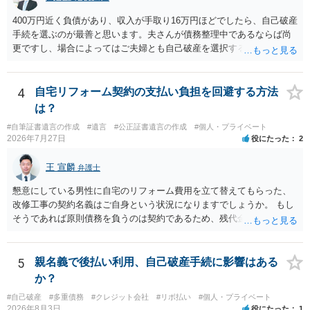
400万円近く負債があり、収入が手取り16万円ほどでしたら、自己破産
手続を選ぶのが最善と思います。夫さんが債務整理中であるならば尚
更ですし、場合によってはご夫婦とも自己破産を選択する方法もある
と思います。
4
自宅リフォーム契約の支払い負担を回避する方法
は？
#自筆証書遺言の作成
#遺言
#公正証書遺言の作成
#個人・プライベート
2026年7月27日
役にたった
2
王 宣麟
弁護士
懇意にしている男性に自宅のリフォーム費用を立て替えてもらった、
改修工事の契約名義はご自身という状況になりますでしょうか。 もし
そうであれば原則債務を負うのは契約であるため、残代金を捻出して
もらうよう約束した男性に支払いをお願いするしかないように思われ
ます。 入籍した場合でも、原則契約者が単独で全ての債務を負うこと
には変わりがありません。 なかなか対応に難しい案件であり、公開の
5
親名義で後払い利用、自己破産手続に影響はある
場でアドバイスを行うのも限界があるように思われますので、資料等
か？
を持参のうえ個別に弁護士に相談されることをお勧めします。
#自己破産
#多重債務
#クレジット会社
#リボ払い
#個人・プライベート
2026年8月3日
役にたった
1