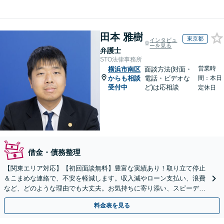
田本 雅樹
東京都
インタビュ
ーを見る
弁護士
STO法律事務所
営業時
横浜市南区
面談方法(対面・
からも相談
電話・ビデオな
間：本日
受付中
ど)は応相談
定休日
借金・債務整理
【関東エリア対応】【初回面談無料】豊富な実績あり！取り立て停止
＆こまめな連絡で、不安を軽減します。収入減やローン支払い、浪費
など、どのような理由でも大丈夫。お気持ちに寄り添い、スピーディ
ーな解決を目指します【法テラス利用＆休日・夜間面談可】
料金表を見る