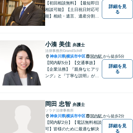
【初回相談無料】【最短即日
詳細を見
相談可能】【土日祝日対応可
る
能】相続・遺言、遺産分割、
遺留分のご相談、離婚・男女
問題、不動産に関するご相談
等、お気軽にご連絡くださ
い。損のない、適切な、早期
小湊 美佳
弁護士
解決方法をご提案し、事件解
法律事務所GrandSchiff
決のため尽力いたします。
神奈川県
横浜市中区
関内駅
から徒歩5分
|
【関内駅5分】【交通事故】
詳細を見
【企業法務】『親身なヒアリ
る
ング』と『丁寧な説明』がモ
ットーです。アフターケアと
予防策を含めた「トータルサ
ポート」をお届けします！依
頼者様が安心して将来を過ご
岡田 忠智
弁護士
せるようになるための支援を
ソラナ法律事務所
いたします。
神奈川県
横浜市中区
関内駅
から徒歩2分
|
【関内駅2分】【電話無料相談
詳細を見
可】皆様のために最適な解決
る