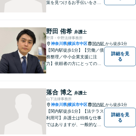
策を見つけるお手伝いをさせ
ていただきます。様々な問題
や困難を抱える皆様のお手伝
いをし、温かみ溢れる法的サ
ポートを提供します。どうぞ
野田 侑希
弁護士
お気軽にご相談ください。
野澤・中野法律事務所
神奈川県
横浜市中区
関内駅
から徒歩1分
|
【関内駅徒歩1分】【労働／債
詳細を見
務整理／中小企業支援に注
る
力】依頼者の方にとっての
「真に納得いく解決」を目指
します。コミュニケーション
を重視しながら、法律の知見
を最大限駆使したご提案をい
落合 博之
弁護士
たします。【初回相談30分無
山下法律事務所
料】
神奈川県
横浜市中区
関内駅
から徒歩1分
|
【関内駅徒歩1分】【法テラス
詳細を見
利用可】弁護士は特殊な仕事
る
ではありますが、一般的な感
覚を忘れずにご相談者様に寄