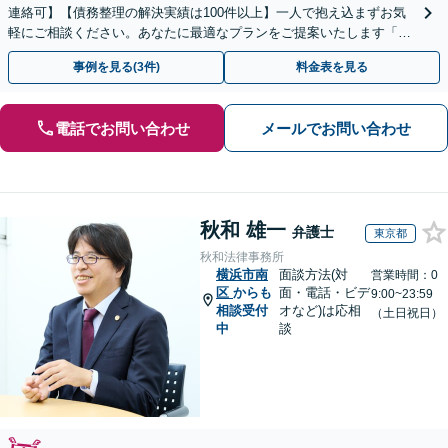
連絡可】【債務整理の解決実績は100件以上】一人で抱え込まずお気
軽にご相談ください。あなたに最適なプランをご提案いたします「法
人破産にも強い弁護士」【休日・夜間対応】
事例を見る(3件)
料金表を見る
電話でお問い合わせ
メールでお問い合わせ
秋和 雄一
弁護士
東京都
秋和法律事務所
横浜市南
面談方法(対
営業時間：0
区
からも
面・電話・ビデ
9:00~23:59
相談受付
オなど)は応相
（土日祝日）
中
談