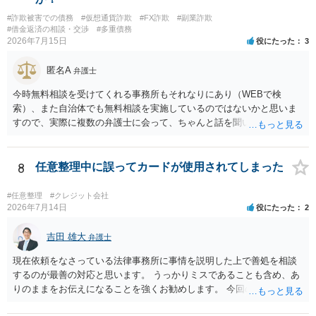
に対し、電話をかけ、電報を送達し、若しくはファクシミリ装置を用
#詐欺被害での債務
#仮想通貨詐欺
#FX詐欺
#副業詐欺
いて送信し、又は訪問する方法により、当該債務を弁済することを要
#借金返済の相談・交渉
#多重債務
求し、これに対し債務者等から直接要求しないよう求められたにもか
2026年7月15日
役にたった
3
かわらず、更にこれらの方法で当該債務を弁済することを要求するこ
と。）に違反しています。監督官庁に行政処分を求める、裁判所に仮
匿名A
弁護士
処分申請、不退去罪が成立すれば警察に通報などの対応が考えられま
す。ご参考にしてください。
今時無料相談を受けてくれる事務所もそれなりにあり（WEBで検
索）、また自治体でも無料相談を実施しているのではないかと思いま
すので、実際に複数の弁護士に会って、ちゃんと話を聞いてくれる
方、高圧的ではない方に相談した方が良いでしょう。その弁護士の方
はそもそも事案を把握できていないようですので、御相談の案件につ
いては弁護士として能力不足なのかもしれません。相手にしない方が
8
任意整理中に誤ってカードが使用されてしまった
良いと思います。ただ、仮想通貨詐欺の被害回復は現実的には難しい
かもしれません。
#任意整理
#クレジット会社
2026年7月14日
役にたった
2
吉田 雄大
弁護士
現在依頼をなさっている法律事務所に事情を説明した上で善処を相談
するのが最善の対応と思います。 うっかりミスであることも含め、あ
りのままをお伝えになることを強くお勧めします。 今回のできごとだ
けで辞任に至るか否かは弁護士次第というほかありませんが、説明は