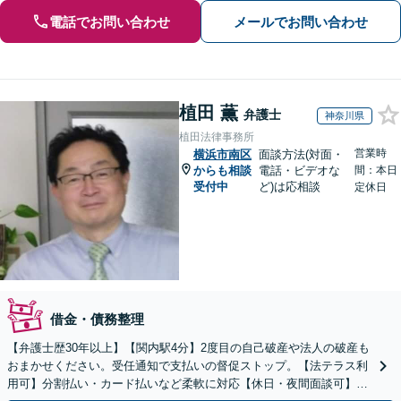
電話でお問い合わせ
メールでお問い合わせ
植田 薫
弁護士
神奈川県
植田法律事務所
営業時
横浜市南区
面談方法(対面・
からも相談
電話・ビデオな
間：本日
受付中
ど)は応相談
定休日
借金・債務整理
【弁護士歴30年以上】【関内駅4分】2度目の自己破産や法人の破産も
おまかせください。受任通知で支払いの督促ストップ。【法テラス利
用可】分割払い・カード払いなど柔軟に対応【休日・夜間面談可】