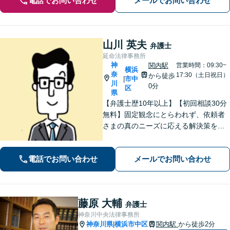
電話でお問い合わせ
メールでお問い合わせ
山川 英夫
弁護士
延命法律事務所
神
関内駅
営業時間：09:30~
横浜
奈
17:30（土日祝日）
から徒歩
市中
|
川
0分
区
県
【弁護士歴10年以上】【初回相談30分
無料】固定観念にとらわれず、依頼者
さまの真のニーズに応える解決策を導
きます！不動産会社の顧問経験や、他
士業との連携で不動産トラブルや相続
電話でお問い合わせ
メールでお問い合わせ
問題にワンストップの対応も可能【WE
B面談対応】【関内駅3分】
藤原 大輔
弁護士
神奈川中央法律事務所
神奈川県
横浜市中区
関内駅
から徒歩2分
|