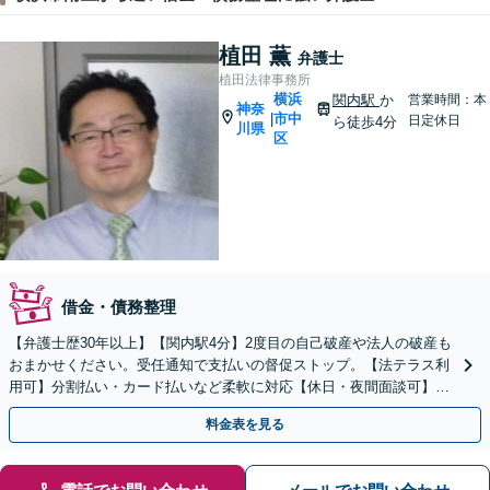
植田 薫
弁護士
植田法律事務所
横浜
関内駅
か
営業時間：本
神奈
市中
|
日定休日
ら徒歩4分
川県
区
借金・債務整理
【弁護士歴30年以上】【関内駅4分】2度目の自己破産や法人の破産も
おまかせください。受任通知で支払いの督促ストップ。【法テラス利
用可】分割払い・カード払いなど柔軟に対応【休日・夜間面談可】
【電話／メール／ビデオ面談可】
料金表を見る