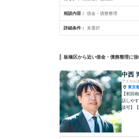
相談内容
借金・債務整理
詳細条件
未選択
板橋区から近い借金・債務整理に強
中西 
アスカル
東京
【初回相
話しやす
談可】【