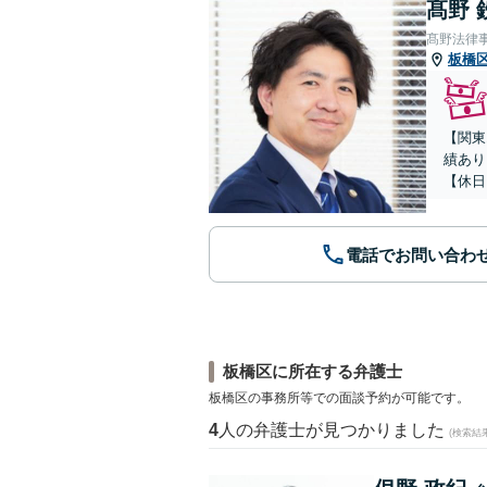
髙野 
髙野法律
板橋
【関東
績あり
【休日
電話でお問い合わ
板橋区に所在する弁護士
板橋区の事務所等での面談予約が可能です。
4
人の弁護士が見つかりました
(検索結