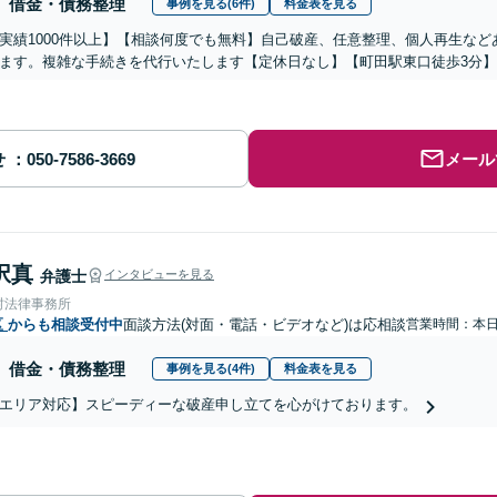
借金・債務整理
事例を見る(6件)
料金表を見る
実績1000件以上】【相談何度でも無料】自己破産、任意整理、個人再生な
ます。複雑な手続きを代行いたします【定休日なし】【町田駅東口徒歩3分】
せ
メール
択真
弁護士
インタビューを見る
村法律事務所
区
からも相談受付中
面談方法(対面・電話・ビデオなど)は応相談
営業時間：本
借金・債務整理
事例を見る(4件)
料金表を見る
エリア対応】スピーディーな破産申し立てを心がけております。