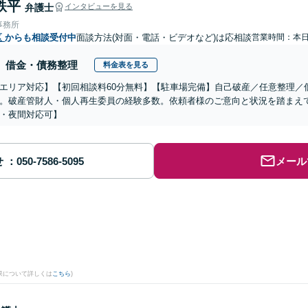
鉄平
弁護士
インタビューを見る
事務所
区
からも相談受付中
面談方法(対面・電話・ビデオなど)は応相談
営業時間：本
借金・債務整理
料金表を見る
エリア対応】【初回相談料60分無料】【駐車場完備】自己破産／任意整理／
。破産管財人・個人再生委員の経験多数。依頼者様のご意向と状況を踏まえ
・夜間対応可】
せ
メール
果について詳しくは
こちら
)