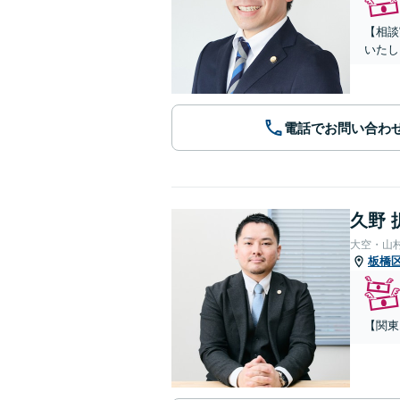
【相談
いたし
電話でお問い合わ
久野 
大空・山
板橋
【関東