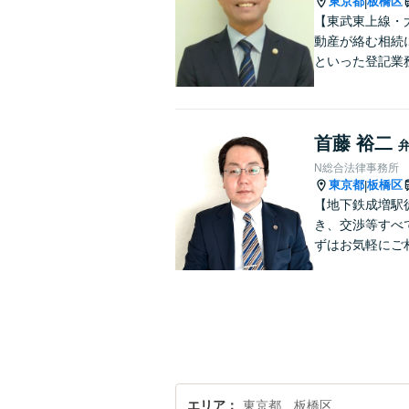
東京都
板橋区
|
【東武東上線・
動産が絡む相続
といった登記業
首藤 裕二
N総合法律事務所
東京都
板橋区
|
【地下鉄成増駅
き、交渉等すべ
ずはお気軽にご
エリア
東京都、板橋区