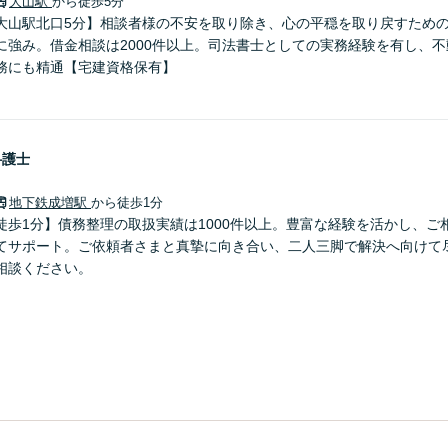
大山駅
から徒歩5分
大山駅北口5分】相談者様の不安を取り除き、心の平穏を取り戻すため
に強み。借金相談は2000件以上。司法書士としての実務経験を有し、
務にも精通【宅建資格保有】
弁護士
地下鉄成増駅
から徒歩1分
徒歩1分】債務整理の取扱実績は1000件以上。豊富な経験を活かし、ご
てサポート。ご依頼者さまと真摯に向き合い、二人三脚で解決へ向けて
相談ください。