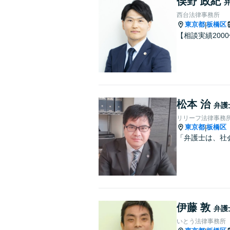
俣野 政紀
西台法律事務所
東京都
板橋区
|
【相談実績200
松本 治
弁護
リリーフ法律事務
東京都
板橋区
|
「弁護士は、社
伊藤 敦
弁護
いとう法律事務所