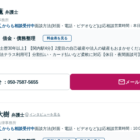
薫
弁護士
事務所
区
からも相談受付中
面談方法(対面・電話・ビデオなど)は応相談
営業時間：本
借金・債務整理
料金表を見る
士歴30年以上】【関内駅4分】2度目の自己破産や法人の破産もおまかせく
法テラス利用可】分割払い・カード払いなど柔軟に対応【休日・夜間面談可
せ
メール
大樹
弁護士
インタビューを見る
法律事務所
区
からも相談受付中
面談方法(対面・電話・ビデオなど)は応相談
営業時間：10: