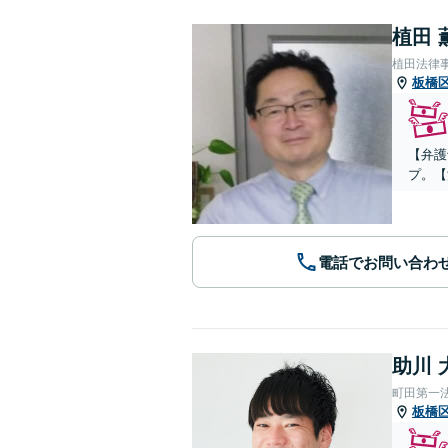
植田 
植田法律
板橋
【弁護
プ。【
電話でお問い合わ
助川 
町田第一
板橋