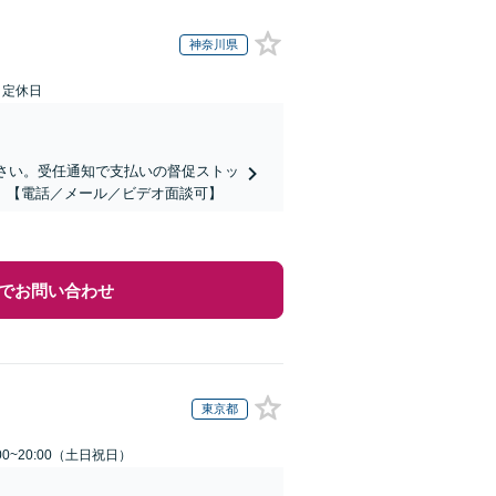
神奈川県
日定休日
ださい。受任通知で支払いの督促ストッ
】【電話／メール／ビデオ面談可】
でお問い合わせ
東京都
00~20:00（土日祝日）