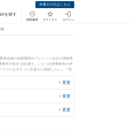
弁護士の方はこちら
&Aを探す
閲覧履歴
マイリスト
ログイン
護士
消費者金融の債務整理やクレジット会社の債務整
事務所の松本 治弁護士、いとう法律事務所の伊
トラブルを今すぐに弁護士に相談したい』『借
内の弁護士に相談予約したい』などでお困りの相
変更
変更
変更