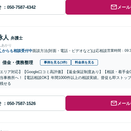
せ
メール
詠人
弁護士
人あかり
区
からも相談受付中
面談方法(対面・電話・ビデオなど)は応相談
営業時間：09:3
借金・債務整理
事例を見る(3件)
料金表を見る
エリア対応】【Google口コミ高評価】【返金保証制度あり】【相談・着手金
当事務所へ！【電話相談OK】年間1000件以上の相談実績。督促も即ストッ
残せる
せ
メール