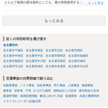
とらえて無償の委任契約としても、鹿が突然衝突することは予見がで
きませんので善管注意義務違反は否定され債務不履行に基づく損害賠
償請求も成立しない可能性があります。以上の理由から支払義務は否
定される可能性が高いです。ご参考にしてください。
もっとみる
近くの市区町村を選び直す
名古屋市内
名古屋市千種区
名古屋市東区
名古屋市北区
名古屋市西区
名古屋市中村区
名古屋市中区
名古屋市昭和区
名古屋市瑞穂区
名古屋市熱田区
名古屋市中川区
名古屋市港区
名古屋市南区
名古屋市守山区
名古屋市緑区
名古屋市名東区
名古屋市天白区
交通事故の分野詳細で絞り込む
自動車事故
バイク事故
自転車事故
死亡事故
人身事故
物損事故
被害者
加害者
子供
むち打ち被害
保険会社との交渉
過失割合の交渉
慰謝料増額
損害賠償増額
解決に向けた示談
後遺障害
弁護士費用特約
ドライブレコーダー証拠活用