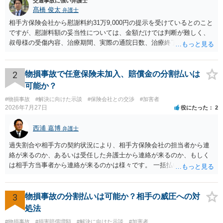
交通事故に強い弁護士
髙橋 俊太
弁護士
相手方保険会社から慰謝料約31万9,000円の提示を受けているとのこと
ですが、慰謝料額の妥当性については、金額だけでは判断が難しく、
叔母様の受傷内容、治療期間、実際の通院日数、治療終了の経緯、後
遺症の有無、相手方保険会社から提示されている示談内容の内訳等を
確認する必要があります。保険会社から提示される慰謝料額について
は、弁護士が介入することにより増額を検討できる場合がありますの
2
物損事故で任意保険未加入、賠償金の分割払いは
で、以下の資料・情報を準備した上で、弁護士に個別に相談すること
可能か？
をお勧めいたします。 ・相手方保険会社から届いている示談金額の提
#物損事故
#解決に向けた示談
#保険会社との交渉
#加害者
示書類 ・叔母様の診断名、けがの内容 ・治療開始日及び治療終了日
2026年7月27日
役にたった
2
・入院の有無、通院回数 ・現在も症状が残っているか ・叔母様ご本人
やご家族等が加入している保険に、今回の事故で利用できる弁護士費
西浦 嘉博
弁護士
用特約が付帯しているか なお、被害者は叔母様ご本人となりますの
で、弁護士が受任する場合には、叔母様ご本人の依頼意思等を確認す
過失割合や相手方の契約状況により、相手方保険会社の担当者から連
る必要があります。日本語での十分な意思疎通が難しいとのことです
絡が来るのか、あるいは受任した弁護士から連絡が来るのか、もしく
ので、そのあたりのご事情も踏まえて、依頼意思の確認方法等を検討
は相手方当事者から連絡が来るのかは様々です。 一括払いや分割払い
する必要があると思われます。
は、和解交渉の際の条件となります。 相手方が相談者さんの損害賠償
金の支払いにつき、分割払いに合意すれば、和解は可能です。 他方で
合意しなければ和解できないことになります。 今後の見通しを知る為
3
物損事故の分割払いは可能か？相手の威圧への対
に、交渉の方向性につき、最寄りの法律事務所で相談だけでもされる
処法
ことも検討ください。
#物損事故
#損害賠償増額
#解決に向けた示談
#加害者