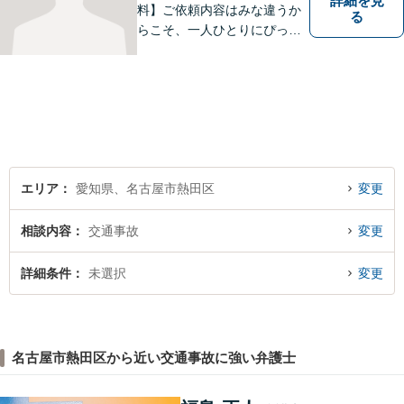
詳細を見
料】ご依頼内容はみな違うか
る
らこそ、一人ひとりにぴった
りの解決を大切にしていま
す。 あなたにとって一番良い
結果を一緒に目指してまいり
ます。誰にも話せず抱えてき
た不安を、どうぞお聞かせく
ださい。【電話・WEB相談も
対応可能】
エリア
愛知県、名古屋市熱田区
変更
相談内容
交通事故
変更
詳細条件
未選択
変更
名古屋市熱田区から近い交通事故に強い弁護士