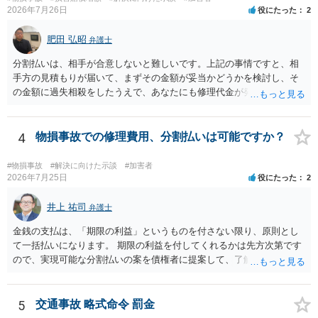
2026年7月26日
役にたった
2
肥田 弘昭
弁護士
分割払いは、相手が合意しないと難しいです。上記の事情ですと、相
手方の見積もりが届いて、まずその金額が妥当かどうかを検討し、そ
の金額に過失相殺をしたうえで、あなたにも修理代金が発生している
のであれば、過失相殺後の相互の金額について相殺して、その残額を
分割払いにしたいとの示談案を提案するのが良いかと思います。威圧
されるのであれば、斡旋、仲裁、民事調停を利用しては如何でしょう
4
物損事故での修理費用、分割払いは可能ですか？
か。ご参考にしてください。
#物損事故
#解決に向けた示談
#加害者
2026年7月25日
役にたった
2
井上 祐司
弁護士
金銭の支払は、「期限の利益」というものを付さない限り、原則とし
て一括払いになります。 期限の利益を付してくれるかは先方次第です
ので、実現可能な分割払いの案を債権者に提案して、了解してもらえ
れば分割払いは可能です。
5
交通事故 略式命令 罰金