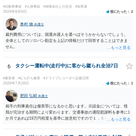
#自動車事故
#人身事故
#保険会社との交渉
#加害者
2026年8月6日
役にたった
2
奥村 徹
弁護士
裁判費用については、国選弁護人を選べばそうかからないでしょう。
全体としてのソロバン勘定を上記の情報だけで回答することはできま
せん。
6
タクシー運転中(走行中)に客から蹴られ全治7日
#被害者
#むち打ち被害
#ドライブレコーダー証拠活用
2026年7月28日
役にたった
1
肥田 弘昭
弁護士
相手の刑事責任は傷害罪になるかと思います。示談金については、怪
我が完治する期間により変わります。交通事故の通院慰謝料を参考に1
か月であれば19万円程度を基準に故意犯ですので１．５倍か2倍程度す
る金額が相場かと思います。完治の期間が延びればその分慰謝料額も
上がるかと思います。ご参考にしてください。