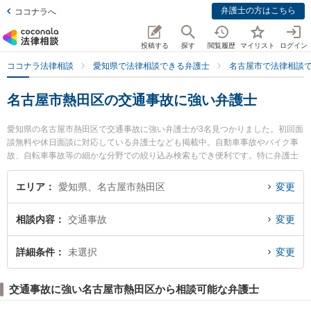
弁護士の方はこちら
ココナラへ
投稿する
探す
閲覧履歴
マイリスト
ログイン
ココナラ法律相談
愛知県で法律相談できる弁護士
名古屋市で法律相談
名古屋市熱田区の交通事故に強い弁護士
愛知県の名古屋市熱田区で交通事故に強い弁護士が3名見つかりました。初回面
談無料や休日面談に対応している弁護士なども掲載中。自動車事故やバイク事
故、自転車事故等の細かな分野での絞り込み検索もでき便利です。特に弁護士
法人名古屋総合法律事務所 金山駅前事務所の田村 淳弁護士や弁護士法人名古屋
総合法律事務所 金山駅前事務所の楠野 翔也弁護士、弁護士法人名古屋総合法律
エリア
愛知県、名古屋市熱田区
変更
事務所 金山駅前事務所の劉 可心弁護士のプロフィール情報や弁護士費用、強み
などが注目されています。『名古屋市熱田区で土日や夜間に発生した交通事故
相談内容
交通事故
変更
のトラブルを今すぐに弁護士に相談したい』『交通事故のトラブル解決の実績
豊富な近くの弁護士を検索したい』『初回相談無料で交通事故を法律相談でき
る名古屋市熱田区内の弁護士に相談予約したい』などでお困りの相談者さんに
詳細条件
未選択
変更
おすすめです。
交通事故に強い名古屋市熱田区から相談可能な弁護士