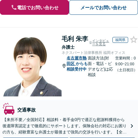
電話でお問い合わせ
メールでお問い合わせ
毛利 朱李
福岡県
インタビュ
ーを見る
弁護士
ネクスパート法律事務所 福岡オフィス
名古屋市熱
面談方法(対
営業時間：0
田区
からも
面・電話・ビ
9:00~21:00
相談受付中
デオなど)は応
（土日祝日）
相談
交通事故
【来所不要／全国対応】相談料・着手金0円で適正な慰謝料獲得から
後遺障害認定まで徹底的にサポートします。保険会社の対応にお困り
の方も、経験豊富な弁護士が最後まで強気の交渉を行います。【全国