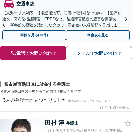
交通事故
【東海エリア対応】【電話相談可、初回の電話相談は無料】【医師と
連携】高次脳機能障害・CRPSなど、後遺障害認定の豊富な実績あ
り！30年超の経験を活かした交渉で、示談金の大幅増額を目指しま
す。示談金無料診断サービスあり【夜間休日対応】
事例を見る(10件)
料金表を見る
電話でお問い合わせ
メールでお問い合わせ
名古屋市熱田区に所在する弁護士
名古屋市熱田区の事務所等での面談予約が可能です。
3
人の弁護士が見つかりました
(検索結果について詳しくは
こちら
)
3件中 1-3件を表示
田村 淳
弁護士
弁護士法人名古屋総合法律事務所 金山駅前事務所