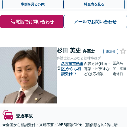
13拠点】お気軽にご相談ください。
事例を見る(5件)
料金表を見る
電話でお問い合わせ
メールでお問い合わせ
杉田 英史
弁護士
東京都
弁護士法人みなと法律事務所
営業時
名古屋市熱田
面談方法(対面・
区
からも相
電話・ビデオな
間：本日
談受付中
ど)は応相談
定休日
交通事故
★全国から相談受付・来所不要・WEB面談OK★【賠償額を約2倍に増