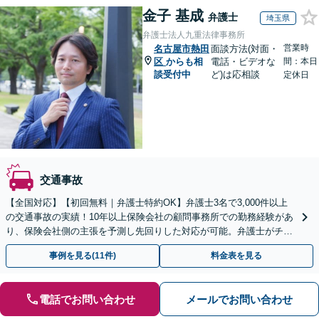
金子 基成
弁護士
埼玉県
弁護士法人九重法律事務所
営業時
名古屋市熱田
面談方法(対面・
区
からも相
電話・ビデオな
間：本日
談受付中
ど)は応相談
定休日
交通事故
【全国対応】【初回無料｜弁護士特約OK】弁護士3名で3,000件以上
の交通事故の実績！10年以上保険会社の顧問事務所での勤務経験があ
り、保険会社側の主張を予測し先回りした対応が可能。弁護士がチー
ムとなり示談交渉、休業損害、後遺障害等に対応。
事例を見る(11件)
料金表を見る
電話でお問い合わせ
メールでお問い合わせ