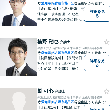
愛知県
名古屋市熱田区
金山駅
から徒歩1分
|
【金山駅1分】相続・離婚・交
詳細を見
通事故・債務整理・不動産・
る
中小企業法務の6分野に特化！
依頼者様の正当な利益の実現
を目指し、日々精進いたしま
す。依頼者様とのコミュニケ
楠野 翔也
ーションを重視し、情報連携
弁護士
を図りながら納得の解決へと
弁護士法人名古屋総合法律事務所 金山駅前事務所
導いてまいります。
愛知県
名古屋市熱田区
金山駅
から徒歩1分
|
【初回相談無料】【夜間休日
詳細を見
対応可能】【金山駅南口す
る
ぐ】離婚・男女問題・相続・
債務整理・不動産分野を得意
としています。是非一度ご相
談ください。
劉 可心
弁護士
弁護士法人名古屋総合法律事務所 金山駅前事務所
愛知県
名古屋市熱田区
金山駅
から徒歩1分
|
【金山駅1分】【初回面談無