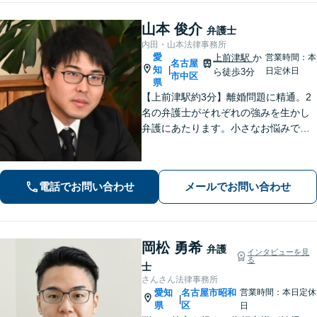
山本 俊介
弁護士
内田・山本法律事務所
愛
上前津駅
か
営業時間：本
名古屋
知
|
日定休日
ら徒歩3分
市中区
県
【上前津駅約3分】離婚問題に精通。2
名の弁護士がそれぞれの強みを生かし
弁護にあたります。小さなお悩みで
も、まずは気軽にご相談ください。納
得のいく解決のため、最大限のアドバ
イスを行います！【初回相談無料】
電話でお問い合わせ
メールでお問い合わせ
岡松 勇希
弁護
インタビューを見
る
士
さんさん法律事務所
愛知
名古屋市昭和
営業時間：本日定休
|
県
区
日