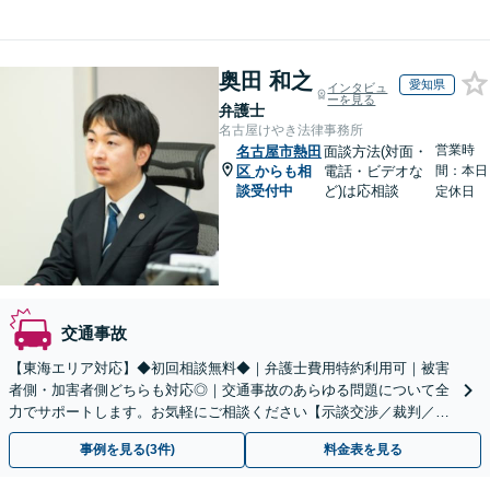
奥田 和之
愛知県
インタビュ
ーを見る
弁護士
名古屋けやき法律事務所
営業時
名古屋市熱田
面談方法(対面・
区
からも相
電話・ビデオな
間：本日
談受付中
ど)は応相談
定休日
交通事故
【東海エリア対応】◆初回相談無料◆｜弁護士費用特約利用可｜被害
者側・加害者側どちらも対応◎｜交通事故のあらゆる問題について全
力でサポートします。お気軽にご相談ください【示談交渉／裁判／被
害者請求／後遺障害等級】
事例を見る(3件)
料金表を見る