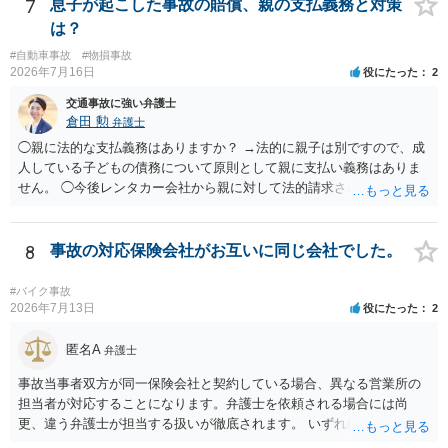
7
息子が起こした事故の賠償、親の支払義務と対策
は？
#自動車事故
#物損事故
2026年7月16日
役にたった
2
交通事故に強い弁護士
倉田 勲
弁護士
◯親に法的な支払義務はありますか？ →法的に親子は別ですので、成
人している子どもの債務について原則として親に支払い義務はありま
せん。 ◯今後レンタカー会社から親に対して法的請求される可能性は
ありますか？ →原則として支払い義務がない以上請求される可能性は
低いでしょう。 ◯親である私は今後どう対応すべきでしょうか？ →債
権者に対してご自身は支払いを拒み、請求するのであれば本人に対し
8
事故の対応保険会社がお互いに同じ会社でした。
て請求するよう言う程度かと思います。
#バイク事故
2026年7月13日
役にたった
2
匿名A
弁護士
事故当事者双方が同一保険会社と契約している場合、異なる営業所の
担当者が対応することになります。弁護士を依頼される場合には尚
更、違う弁護士が担当する扱いが徹底されます。 いずれにしても、交
渉それ自体は別異の保険会社が動く場合と変わらず進んでいきます。