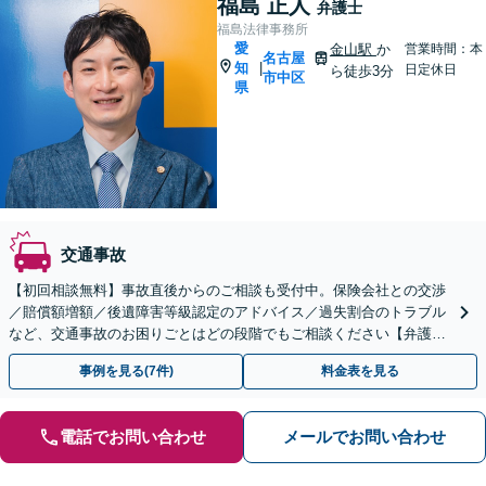
福島 正人
弁護士
福島法律事務所
愛
金山駅
か
営業時間：本
名古屋
知
|
日定休日
ら徒歩3分
市中区
県
交通事故
【初回相談無料】事故直後からのご相談も受付中。保険会社との交渉
／賠償額増額／後遺障害等級認定のアドバイス／過失割合のトラブル
など、交通事故のお困りごとはどの段階でもご相談ください【弁護士
費用特約の利用可】【夜間・休日相談可】【金山駅5分】
事例を見る(7件)
料金表を見る
電話でお問い合わせ
メールでお問い合わせ