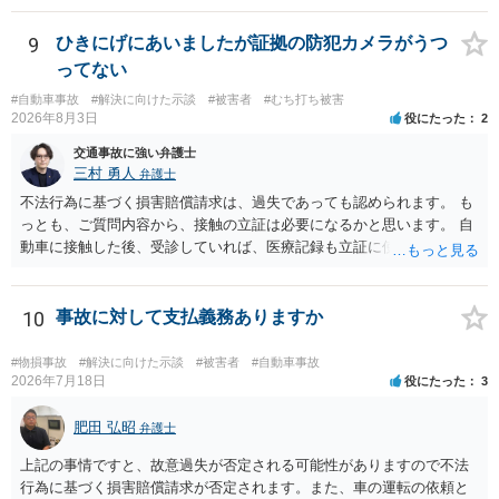
9
ひきにげにあいましたが証拠の防犯カメラがうつ
ってない
#自動車事故
#解決に向けた示談
#被害者
#むち打ち被害
2026年8月3日
役にたった
2
交通事故に強い弁護士
三村 勇人
弁護士
不法行為に基づく損害賠償請求は、過失であっても認められます。 も
っとも、ご質問内容から、接触の立証は必要になるかと思います。 自
動車に接触した後、受診していれば、医療記録も立証に使えるかと思
います。 いずれにせよ、多角的に検討する必要がありますので、弁護
士にご相談ください。
10
事故に対して支払義務ありますか
#物損事故
#解決に向けた示談
#被害者
#自動車事故
2026年7月18日
役にたった
3
肥田 弘昭
弁護士
上記の事情ですと、故意過失が否定される可能性がありますので不法
行為に基づく損害賠償請求が否定されます。また、車の運転の依頼と