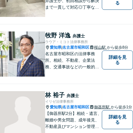
弁護士が、初回相談から解決
る
まで一貫して対応◎丁寧な対
応に強み。【刑事事件】早期
の身柄解放、不起訴など、豊
富な経験をもとに最善の解決
を目指します【相続問題】遺
牧野 洋逸
弁護士
産分割調停や審判もお任せく
ラウア・ミコト法律事務所
ださい【東別院駅】
愛知県
名古屋市昭和区
桜山駅
から徒歩8分
|
名古屋市昭和区の法律事務
詳細を見
所。相続、不動産、企業法
る
務、交通事故などの一般的な
法律相談はもちろん、スポー
ツ法務にも積極的に取り組ん
でいます【初回30分相談無
料】【桜山駅より徒歩８分】
林 裕子
弁護士
【駐車場あり】【オンライン
イリゼ法律事務所
相談可】
愛知県
名古屋市昭和区
御器所駅
から徒歩1分
|
【御器所駅2分】相続・遺言、
詳細を見
離婚や男女問題、成年後見、
る
不動産及びマンション管理な
どの分野を得意としておりま