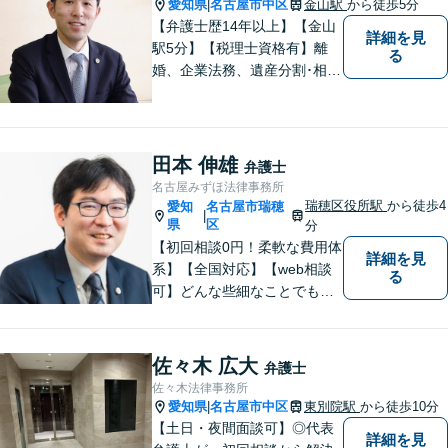
愛知県
名古屋市中区
金山駅
から徒歩5分
|
【弁護士歴14年以上】【金山
詳細を見
駅5分】【税理士資格有】離
る
婚、企業法務、遺産分割･相続
税、立ち退き、税務調査対応
OK！税理士資格を持つ弁護士
が法律・税金問題を一括して
解決。【公式LINE】連絡も便
田本 伸雄
弁護士
利！お気軽にご相談くださ
名古屋みずほ法律事務所
い！
瑞穂区役所駅
から徒歩4
愛知
名古屋市瑞穂
|
県
区
分
【初回相談0円！柔軟な費用体
詳細を見
系】【全国対応】【web相談
る
可】どんな些細なことでもお
気軽にご相談ください。イン
ターネット／削除請求や開示
請求、利用規約などのトラブ
佐々木 広大
弁護士
ルはお任せ！相続／感情面の
佐々木法律事務所
納得感を重視します。
愛知県
名古屋市中区
東別院駅
から徒歩10分
|
【土日・夜間面談可】◎代表
詳細を見