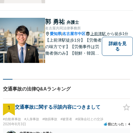
す。 ご相談者様の事情だけで
なく、お気持ちにも寄り添
い、丁寧な説明と迅速な対応
郭 勇祐
弁護士
を心がけております。【完全
名古屋共同法律事務所
個室】【法テラス利用可】
愛知県
名古屋市中区
上前津駅
から徒歩1分
|
【上前津駅徒歩1分】【労働者
詳細を見
の味方です】【労働事件は労
る
働者側のみ】【朝鮮・韓国の
家族問題】労働問題、離婚、
相続、交通事故、借金問題、
刑事事件等に注力。 困ってい
る方の心の支えになれるよ
う、全力で業務に取り組みま
交通事故の法律Q&Aランキング
す。【休日・夜間面談可能】
1
交通事故に関する示談内容につきまして
#自動車事故
#人身事故
#物損事故
#被害者
#保険会社との交渉
2026年8月3日
役にたった
4