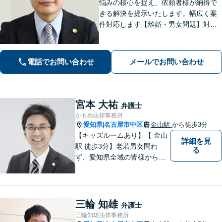
悩みの核心を捉え、依頼者様が納得で
きる解決を提示いたします。幅広く案
件対応します【離婚・男女問題】対応
実績多数！別居時点で婚姻費用は請求
いただけます【企業法務】安心して事
業展開できるよう、法律家の視点でサ
電話でお問い合わせ
メールでお問い合わせ
ポートします！【御器所駅／桜山駅徒
歩14分】
宮本 大祐
弁護士
かもめ法律事務所
愛知県
名古屋市中区
金山駅
から徒歩3分
|
【キッズルームあり】【 金山
詳細を見
駅 徒歩3分】老若男女問わ
る
ず、愛知県全域の皆様から愛
される法律事務所を目指して
おります。 お子様連れの方や
ご年配の方も安心してご来所
ください。
三輪 知雄
弁護士
三輪知雄法律事務所