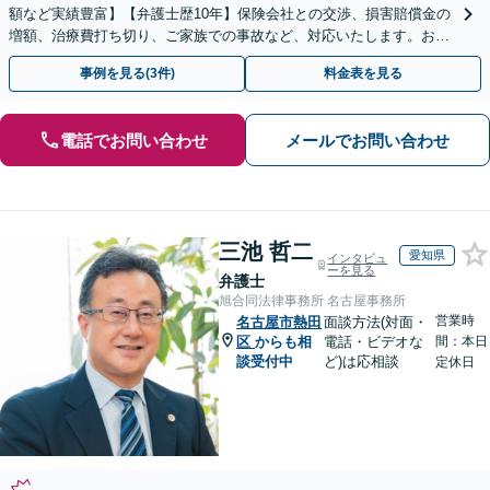
額など実績豊富】【弁護士歴10年】保険会社との交渉、損害賠償金の
増額、治療費打ち切り、ご家族での事故など、対応いたします。お早
めにご相談ください【初回相談・着手金無料】
事例を見る(3件)
料金表を見る
電話でお問い合わせ
メールでお問い合わせ
三池 哲二
愛知県
インタビュ
ーを見る
弁護士
旭合同法律事務所 名古屋事務所
営業時
名古屋市熱田
面談方法(対面・
区
からも相
電話・ビデオな
間：本日
談受付中
ど)は応相談
定休日