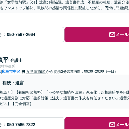
線「女学院前駅」5分】遺産分割協議、遺言書作成、不動産の相続、遺留分
もワンストップ解決。親族間の感情や関係性に配慮しながら、円滑に問題解
せ
メール
慎平
弁護士
法律事務所
県
広島市中区
女学院前駅
から徒歩3分
営業時間：09:30~20:00（平日）
|
相続・遺言
相談可】【初回相談無料】「不公平な相続を回避」泥沼化した相続紛争を円
な遺産分割に対応「生前対策に注力／遺言書の作成もお任せください」遺留
ビス】【完全個室】
せ
メール