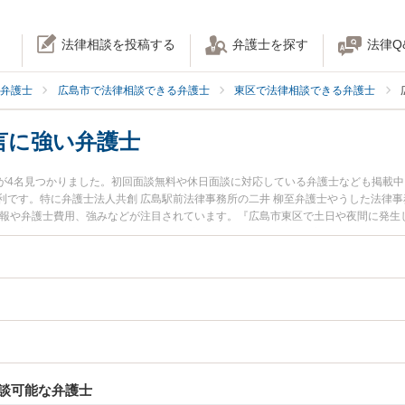
法律相談を投稿する
弁護士を探す
法律Q
弁護士
広島市で法律相談できる弁護士
東区で法律相談できる弁護士
言に強い弁護士
が4名見つかりました。初回面談無料や休日面談に対応している弁護士なども掲載
です。特に弁護士法人共創 広島駅前法律事務所の二井 柳至弁護士やうした法律事
情報や弁護士費用、強みなどが注目されています。『広島市東区で土日や夜間に発生
績豊富な近くの弁護士を検索したい』『初回相談無料で相続・遺言を法律相談でき
談可能な弁護士