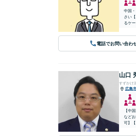
中国・
さい【
るケー
電話でお問い合わ
山口 
すずかけ
広島
【中国
などお
可】【