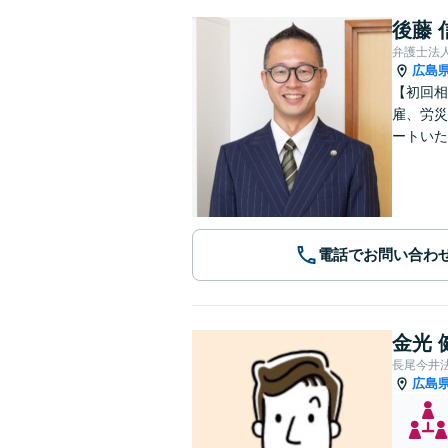
後藤 
弁護士法
広島
【初回相
雇、労災
ートいた
電話でお問い合わ
金光 
長尾今井
広島