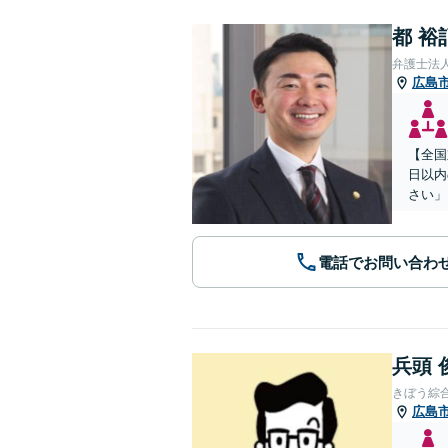
都 裕
弁護士法
広島
【全国
日以内
さい」
電話でお問い合わ
兵頭 
きぼう綜
広島