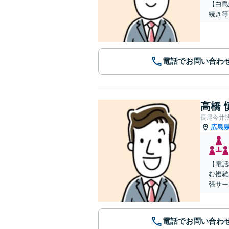
【白島
続き等
電話でお問い合わ
高橋 
長尾今井
広島
【電話
む複雑
張サー
電話でお問い合わ