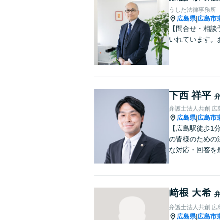
うした法律事務所
広島県
広島市
|
【問合せ・相談予
いれています。
下西 祥平
弁護士法人共創 広
広島県
広島市
|
【広島駅徒歩1
の皆様のための
な対応・回答を
﨑根 大希
弁護士法人共創 広
広島県
広島市
|