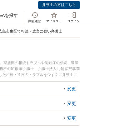
弁護士の方はこちら
&Aを探す
閲覧履歴
マイリスト
ログイン
広島市東区で相続・遺言に強い弁護士
中。家族間の相続トラブルや認知症の相続、遺産
務所の加藤 泰弁護士、弁護士法人共創 広島駅前
した相続・遺言のトラブルを今すぐに弁護士に
る広島市東区内の弁護士に相談予約したい』など
変更
変更
変更