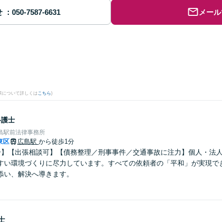
せ
メール
。
果について詳しくは
こちら
)
弁護士
島駅前法律事務所
東区
広島駅
から徒歩1分
分】【出張相談可】【債務整理／刑事事件／交通事故に注力】個人・法
すい環境づくりに尽力しています。すべての依頼者の「平和」が実現で
添い、解決へ導きます。
士