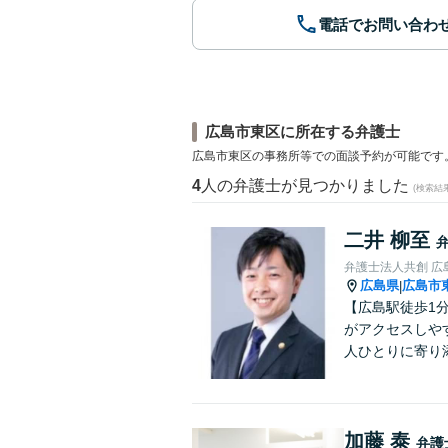
電話でお問い合わ
広島市東区に所在する弁護士
広島市東区の事務所等での面談予約が可能です
4
人の弁護士が見つかりました
(検索結
二井 柳至
弁護士法人共創 広
広島県
広島市
|
【広島駅徒歩1
がアクセスしや
人ひとりに寄り
加藤 泰
弁護