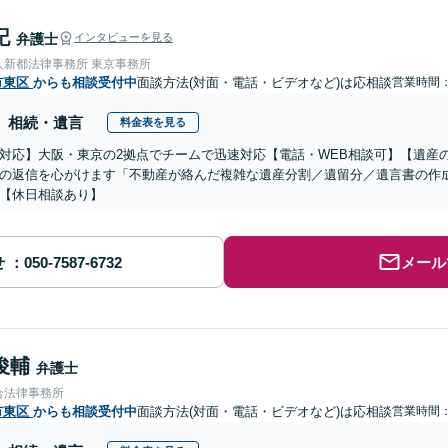
記
弁護士
インタビューを見る
人新都法律事務所 東京事務所
市東区
からも相談受付中
面談方法(対面・電話・ビデオなど)は応相談
営業時間：0
相続・遺言
料金表を見る
対応】大阪・東京の2拠点でチームで迅速対応【電話・WEB相談可】【遺産
の返信を心がけます「不動産が絡んだ複雑な遺産分割／遺留分／遺言書の作
【休日相談あり】
せ
メール
俊輔
弁護士
合法律事務所
市東区
からも相談受付中
面談方法(対面・電話・ビデオなど)は応相談
営業時間：0