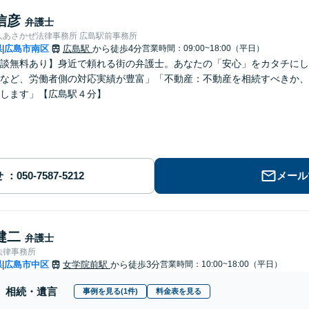
信彦
弁護士
人あさかぜ法律事務所 広島駅前事務所
県
広島市南区
広島駅
から徒歩4分
営業時間：09:00~18:00（平日）
|
談無料あり】身近で頼れる街の弁護士。あなたの「安心」をカタチにし
など、労働者側の対応実績が豊富」「不動産：不動産を相続すべきか、
します」【広島駅４分】
せ
メール
健二
弁護士
法律事務所
県
広島市中区
女学院前駅
から徒歩3分
営業時間：10:00~18:00（平日）
|
相続・遺言
事例を見る(1件)
料金表を見る