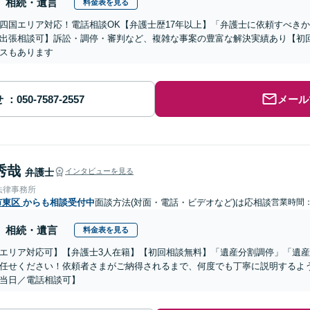
相続・遺言
料金表を見る
四国エリア対応！電話相談OK【弁護士歴17年以上】「弁護士に依頼すべき
出張相談可】訴訟・調停・審判など、複雑な事案の豊富な解決実績あり【初
スもあります
せ
メール
秀哉
弁護士
インタビューを見る
法律事務所
市東区
からも相談受付中
面談方法(対面・電話・ビデオなど)は応相談
営業時間：0
相続・遺言
料金表を見る
エリア対応可】【弁護士3人在籍】【初回相談無料】「遺産分割調停」「遺
任せください！依頼者さまがご納得されるまで、何度でも丁寧に説明するよ
当日／電話相談可】