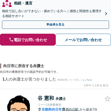
相続・遺言
相続で話し合いができない・揉めている方へ｜感情と関係性も整理す
る相続サポート
料金表を見る
電話でお問い合わせ
メールでお問い合わせ
向日市に所在する弁護士
向日市の事務所等での面談予約が可能です。
1
人の弁護士が見つかりました
(検索結果について詳しくは
こちら
)
1件中 1-1件を表示
谷 憲和
弁護士
リーベ法律事務所
京都府
向日市
西向日駅
から徒歩7分
|