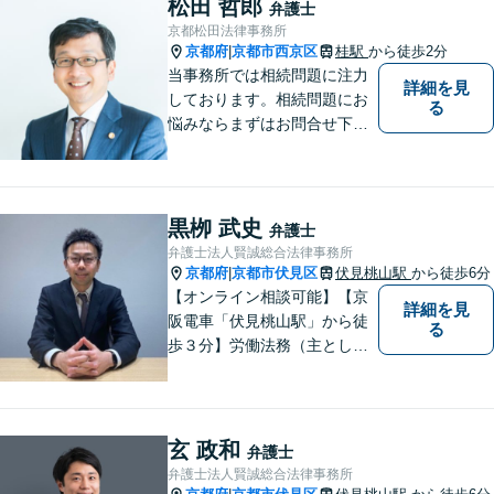
松田 哲郎
弁護士
京都松田法律事務所
京都府
京都市西京区
桂駅
から徒歩2分
|
当事務所では相続問題に注力
詳細を見
しております。相続問題にお
る
悩みならまずはお問合せ下さ
い。
黒栁 武史
弁護士
弁護士法人賢誠総合法律事務所
京都府
京都市伏見区
伏見桃山駅
から徒歩6分
|
【オンライン相談可能】【京
詳細を見
阪電車「伏見桃山駅」から徒
る
歩３分】労働法務（主として
使用者側）を、専門分野とし
て取り組んでいる一方で、企
業法務、一般民事、家事事
件、建築事件などの幅広い分
玄 政和
弁護士
野でも経験を積んでおりま
弁護士法人賢誠総合法律事務所
す。お気軽にご相談くださ