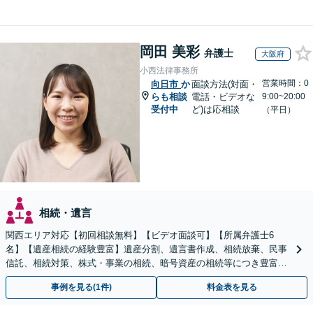
岡田 美彩
弁護士
大阪府
小西法律事務所
営業時間：0
向日市
か
面談方法(対面・
らも相談
電話・ビデオな
9:00~20:00
受付中
ど)は応相談
（平日）
相続・遺言
関西エリア対応【初回相談無料】【ビデオ面談可】【所属弁護士6
名】【遺産相続の経験豊富】遺産分割、遺言書作成、相続放棄、民事
信託、相続対策、株式・事業の相続、暗号資産の相続等につき豊富な
対応実績。【バリアフリー】【完全個室対応】
事例を見る(1件)
料金表を見る