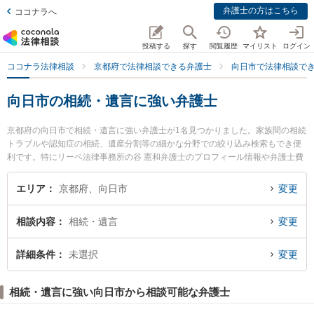
弁護士の方はこちら
ココナラへ
投稿する
探す
閲覧履歴
マイリスト
ログイン
ココナラ法律相談
京都府で法律相談できる弁護士
向日市で法律相談で
向日市の相続・遺言に強い弁護士
京都府の向日市で相続・遺言に強い弁護士が1名見つかりました。家族間の相続
トラブルや認知症の相続、遺産分割等の細かな分野での絞り込み検索もでき便
利です。特にリーベ法律事務所の谷 憲和弁護士のプロフィール情報や弁護士費
用、強みなどが注目されています。『向日市で土日や夜間に発生した相続・遺
言のトラブルを今すぐに弁護士に相談したい』『相続・遺言のトラブル解決の
エリア
京都府、向日市
変更
実績豊富な近くの弁護士を検索したい』『初回相談無料で相続・遺言を法律相
談できる向日市内の弁護士に相談予約したい』などでお困りの相談者さんにお
相談内容
相続・遺言
変更
すすめです。
詳細条件
未選択
変更
相続・遺言に強い向日市から相談可能な弁護士