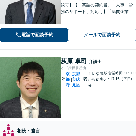
談可】【「英語の契約書」「人事・労
務のサポート」対応可】「民間企業へ
の出向経験あり」「じっくり丁寧にお
話をうかがいます」実態に即したアド
バイスで経営をサポートします！【休
電話で面談予約
メールで面談予約
日・夜間相談あり】
荻原 卓司
弁護士
オギ法律事務所
くいな橋駅
営業時間：09:00
京
京都
~17:15（平日）
都
市伏
から徒歩6
|
府
見区
分
相続・遺言