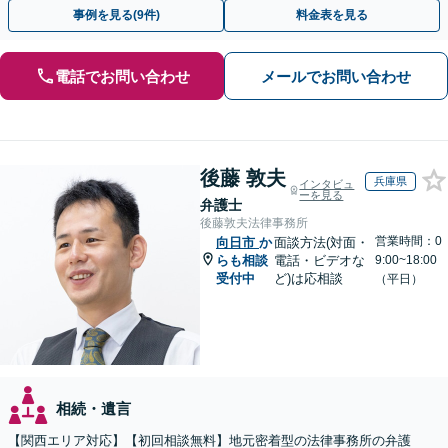
連携し最善を尽くします【完全個室】
事例を見る(9件)
料金表を見る
電話でお問い合わせ
メールでお問い合わせ
後藤 敦夫
兵庫県
インタビュ
ーを見る
弁護士
後藤敦夫法律事務所
営業時間：0
向日市
か
面談方法(対面・
らも相談
電話・ビデオな
9:00~18:00
受付中
ど)は応相談
（平日）
相続・遺言
【関西エリア対応】【初回相談無料】地元密着型の法律事務所の弁護