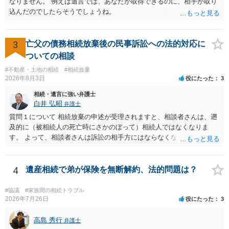
なりません。 例えば遺言では、あなたが取得できるのに、相手が取り
間がない等であれば、相続を取扱分野としている弁護士を適宜探し
込んだのでしたらそうでしょうね。
（WEB等で）、問い合わせてみることです。相続を扱う弁護士でも相
続放棄は比較的安価な手数料でのお仕事になるのであまり前向きに受
けてくれないところもあるようです。 複数の法律事務所に聞いて（相
3
亡父の債務相続放棄後の民事訴訟への法的対応に
見積もりをとって）、一番安いところでやってもらうことに決めれ
ば、キューちゃんママさんの御希望をかなえることができるのではな
ついての相談
いでしょうか。 あるいは相続放棄であれば御自分でできなくもないと
#不動産・土地の相続
#相続放棄
は思います。その場合、かかるのは戸籍等の取得費用と印紙代だけと
2026年8月3日
役にたった
3
なります。家庭裁判所のサイトから用紙を取得すると共に必要な書類
相続・遺言に強い弁護士
を確認し、印紙と共に家庭裁判所に提出して相続放棄申述受理通知書
白井 弘昭
弁護士
を待つという流れになります。
質問１について 相続放棄の申述が受理されますと、相談者さんは、遡
及的に（被相続人の死亡時にさかのぼって）相続人ではなくなりま
す。 よって、相談者さんは訴訟の相手方にはならなくなるので（明け
渡し請求の対象ではなくなるので）請求棄却となります。 相続放棄受
理証明を家庭裁判所で取得し、コピーを答弁書に添えて裁判所に提出
してください。 質問２について 請求棄却を求める答弁書を提出すれ
4
遺産相続で弟が保険を無断解約、法的問題は？
ば、第１回期日は出席する必要がありません。その日は差支え（用事
があり出席できない）との記載で十分です。 質問３について 弁護士で
#協議
#家族間の相続トラブル
はないので、ｍｉｎｔｓでの提出の必要は無いと思います。郵送（期
2026年7月26日
役にたった
3
限までに届けばよい）で十分です。 詳細は、書面記載の裁判所書記官
にお問い合わせください。 以上、ご参考まで。
高島 秀行
弁護士