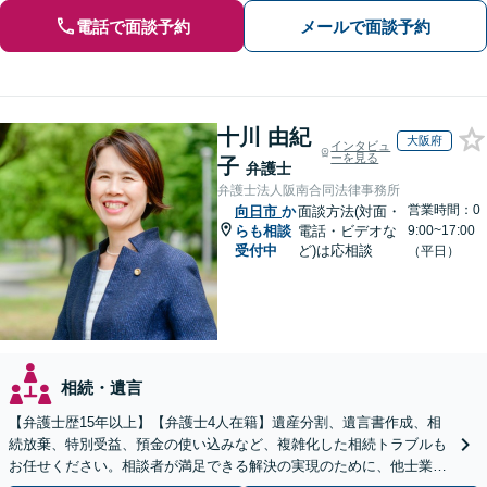
電話で面談予約
メールで面談予約
十川 由紀
大阪府
インタビュ
ーを見る
子
弁護士
弁護士法人阪南合同法律事務所
営業時間：0
向日市
か
面談方法(対面・
らも相談
電話・ビデオな
9:00~17:00
受付中
ど)は応相談
（平日）
相続・遺言
【弁護士歴15年以上】【弁護士4人在籍】遺産分割、遺言書作成、相
続放棄、特別受益、預金の使い込みなど、複雑化した相続トラブルも
お任せください。相談者が満足できる解決の実現のために、他士業と