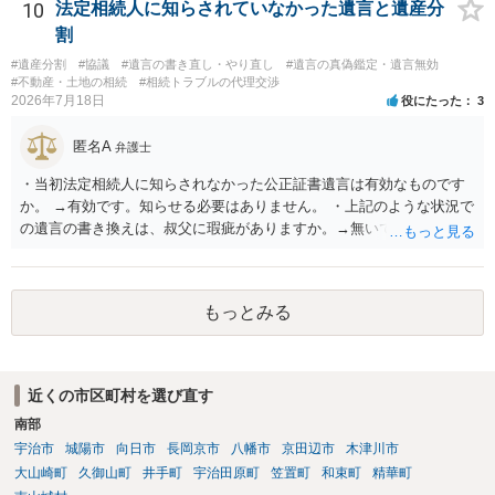
スクが一応あるからです。 ただし、実際には、自宅内にめぼしい財産
10
法定相続人に知らされていなかった遺言と遺産分
がなく、滞納賃料が増え続けるのを止めるため、 解約をして鍵を返却
割
してしまうというケースもそれなりにあります。 また、お母様の通帳
#遺産分割
#協議
#遺言の書き直し・やり直し
#遺言の真偽鑑定・遺言無効
や印鑑などは現に保管されているのであれば、 そのまま保管されてお
#不動産・土地の相続
#相続トラブルの代理交渉
いた方が良いかと思います。 相続人全員が相続放棄された場合には、
2026年7月18日
役にたった
3
相続財産清算人が選任される場合があり、 その場合には当該清算人に
引き継いでいただくことになります。 ちなみに前提として、お母様の
匿名A
弁護士
お姉さんがご存命である以上、 その子（甥、姪）にはそもそも相続権
は発生しないので、甥姪の方々は相続放棄は不要になると考えられま
・当初法定相続人に知らされなかった公正証書遺言は有効なものです
す。 明確にお答えができずに申し訳ありませんが、以上ご参考にして
か。 →有効です。知らせる必要はありません。 ・上記のような状況で
いただければ幸いです。
の遺言の書き換えは、叔父に瑕疵がありますか。→無いです。 ・分割
する場合の比率は、現状で、客観的に見てどの程度が妥当と考えられ
ますか。 →本人が自由に決められますので、どこが妥当とは言えない
です。客観的な基準もありません。 ・できれば穏やかに、分割を拒否
もっとみる
することはできますか。 →分割を拒否するということは、遺産はいら
ないということでしょうか。遺言で、受取を指定されててもいらない
と拒否することはできます。理由を説明する必要はありません。
近くの市区町村を選び直す
南部
宇治市
城陽市
向日市
長岡京市
八幡市
京田辺市
木津川市
大山崎町
久御山町
井手町
宇治田原町
笠置町
和束町
精華町