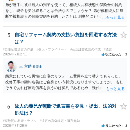
弟が勝手に被相続人の判子を使って、相続人共有状態の保険金の解約
をし、現金を受け取ることは合法なのでしょうか？ 弟が被相続人に無
断で被相続人の保険契約を解約したことは 刑事的にも犯罪となる可能
性があり、民事的には無効だと思います。 保険会社で解約の際に提出
された書類のコピーを取得して、弁護士に面談で詳しい事情を話して
相談 されたら良いと思います。
5
自宅リフォーム契約の支払い負担を回避する方法
は？
#自筆証書遺言の作成
#個人・プライベート
#公正証書遺言の作成
#遺言
2026年7月27日
役にたった
2
王 宣麟
弁護士
懇意にしている男性に自宅のリフォーム費用を立て替えてもらった、
改修工事の契約名義はご自身という状況になりますでしょうか。 もし
そうであれば原則債務を負うのは契約であるため、残代金を捻出して
もらうよう約束した男性に支払いをお願いするしかないように思われ
ます。 入籍した場合でも、原則契約者が単独で全ての債務を負うこと
には変わりがありません。 なかなか対応に難しい案件であり、公開の
6
故人の義兄が無断で遺言書を発見・提出、法的対
場でアドバイスを行うのも限界があるように思われますので、資料等
処法は？
を持参のうえ個別に弁護士に相談されることをお勧めします。
#家族間の相続トラブル
#遺言の真偽鑑定・遺言無効
2026年7月29日
役にたった
3