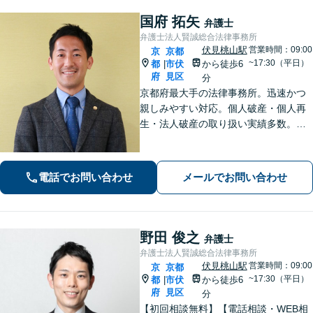
国府 拓矢
弁護士
弁護士法人賢誠総合法律事務所
伏見桃山駅
営業時間：09:00
京
京都
~17:30（平日）
都
市伏
から徒歩6
|
府
見区
分
京都府最大手の法律事務所。迅速かつ
親しみやすい対応。個人破産・個人再
生・法人破産の取り扱い実績多数。
【初回面談30分無料＆後払い・分割払
いOK】【メール相談可】【近鉄桃山御
陵前駅・京阪中書島駅徒歩10分】
電話でお問い合わせ
メールでお問い合わせ
野田 俊之
弁護士
弁護士法人賢誠総合法律事務所
伏見桃山駅
営業時間：09:00
京
京都
~17:30（平日）
都
市伏
から徒歩6
|
府
見区
分
【初回相談無料】【電話相談・WEB相