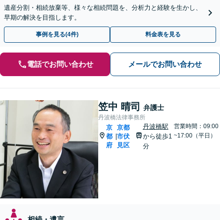
遺産分割・相続放棄等、様々な相続問題を、分析力と経験を生かし、
早期の解決を目指します。
事例を見る(4件)
料金表を見る
電話でお問い合わせ
メールでお問い合わせ
笠中 晴司
弁護士
丹波橋法律事務所
丹波橋駅
営業時間：09:00
京
京都
~17:00（平日）
都
市伏
から徒歩1
|
府
見区
分
相続・遺言