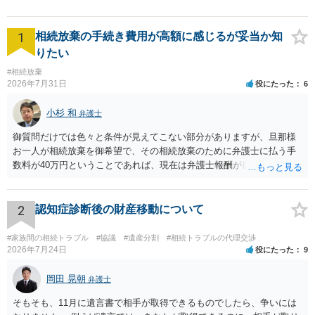
1
相続放棄の手続き費用が高額に感じるが妥当か知
りたい
#相続放棄
2026年7月31日
役にたった
6
小杉 和
弁護士
御質問だけでは色々と条件が見えてこない部分がありますが、旦那様
お一人が相続放棄を御希望で、その相続放棄のために弁護士に払う手
数料が40万円ということであれば、現在は弁護士報酬が自由化されて
いるとはいえ、相当高額という印象です。私のところではその4分の1
です。 ただ、弁護士に払う手数料とは別に戸籍の用意に一定の実費が
かかることになりますので、その費用も支払うべきものとして頭に置
2
認知症診断後の財産移動について
いておいてください。 話を元に戻して、弁護士に対する手数料です
が、旦那様の収入や財産にもよりますが、法テラスに御連絡なさって
#家族間の相続トラブル
#協議
#遺産分割
#相続トラブルの代理交渉
弁護士との相談を予約して受任してもらうのが一番安上がりでしょ
2026年7月24日
役にたった
9
う。数万円でやってくれるはずです。 ただ、法テラスは予約が取りづ
らい（希望者が多く予約できてもしばらく先になる）ようですので、
岡田 晃朝
弁護士
比較的短い熟慮期間のことを考えると、来週早々すぐにでも御連絡す
そもそも、11月に遺言書で相手が取得できるものでしたら、争いには
る方が良いでしょう。 もし法テラスが御利用になれない、あるいは時