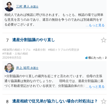
三村 勇人
弁護士
相続人であれば検認に呼び出されます。 もっとも、検認の場では簡単
な意見を言うのみであり、遺言の無効を争うのであれば別途裁判をす
る必要がございます。
7
遺産分割協議のやり直し
#家族間の相続トラブル
#遺産分割
#相続トラブルの代理交渉
#不動産・土地の相続
2026年8月5日
役にたった
2
井上 祐司
弁護士
>分割協議のやり直しの裁判を起こすと言われています。 伯母の主張
通り協議書は無効なのでしょうか。 現時点では、遺産分割協議に基
づく不動産登記がされている状況で、分割協議自体の無効を裁判所が
認めたわけではないので、分割協議の効力に影響はありません。 先
方の訴訟の主張及び立証次第ですが、 ・御祖母様の認知能力に関する
医師の意見書、筆跡鑑定 が提出されればその効力が否定される可能性
8
遺産相続で従兄弟が協力しない場合の対処法は？
はありますが、 ・伯母様自身が分割協議に加わっていること ・御祖母