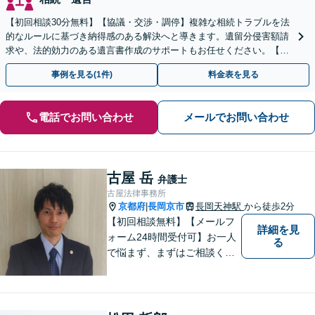
【初回相談30分無料】【協議・交渉・調停】複雑な相続トラブルを法
的なルールに基づき納得感のある解決へと導きます。遺留分侵害額請
求や、法的効力のある遺言書作成のサポートもお任せください。【京
阪丹波橋駅徒歩1分】【初回相談無料】
事例を見る(1件)
料金表を見る
電話でお問い合わせ
メールでお問い合わせ
古屋 岳
弁護士
古屋法律事務所
京都府
長岡京市
長岡天神駅
から徒歩2分
|
【初回相談無料】【メールフ
詳細を見
ォーム24時間受付可】お一人
る
で悩まず、まずはご相談くだ
さい。丁寧にご対応させてい
ただきます。