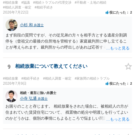
様の意に反する遺産分割協議を行う実益が誰にあったかの立証が困難
#相続放棄
#協議
#相続トラブルの代理交渉
#不動産・土地の相続
であること からすると、実際に遺産分割協議の効力が否定される可能
#相続人調査・確定
#相続手続き
2026年7月22日
役にたった
2
性はそれほど高くない（立証のハードルは非常に高い）ということが
言えると思います。
小杉 和
弁護士
まず前段の質問ですが、その従兄弟の方々を相手方とする遺産分割調
停を（曾祖父の最後の住所地を管轄する）家庭裁判所に申し立てるこ
とが考えられます。裁判所からの呼出しがあれば応答する可能性がま
だあるのではないでしょうか。 後段の質問については、相続放棄は可
能と思われます。時間が思った以上にないので必要書類をてきぱきと
揃える必要があります。その点是非御注意ください。
9
相続放棄について教えてください
#相続放棄
#相続手続き
#相続人調査・確定
#家族間の相続トラブル
2026年7月9日
役にたった
2
相続・遺言に強い弁護士
小寺 弘通
弁護士
お困りのことと存じます。 相続放棄をされた場合に、被相続人の方が
住まれていた賃貸住宅について、 残置物の処分や明渡しを行ってよい
のかどうかは、個別の事情にもよるところで悩ましい問題です。 相続
放棄をされた方が賃貸借契約を解約し、残置物を処分して明け渡した
場合、 「相続財産を処分」したと評価され、相続放棄が無効となるリ