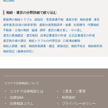
南山城村
相続・遺言の分野詳細で絞り込む
家族間の相続トラブル
認知症・意思疎通不能
遺産分割
相続放棄
遺言
成年後見(生前の財産管理)
遺留分侵害額請求・放棄
生前贈与
代襲相続
不動産・土地の相続
協議
調停
遺言の書き直し・やり直し
遺言の真偽鑑定・遺言無効
自筆証書遺言の作成
公正証書遺言の作成
遺言執行者の選任
相続トラブルの代理交渉
口座凍結解除
相続人調査・確定
相続財産調査・鑑定
家族信託
相続手続き
相続税対策
相続登記（義務化対応）
ココナラ法律相談について
ココナラ法律相談とは
ご意見・ご要望
法律Q&A
利用規約
法律相談コラム
プライバシーポリシー