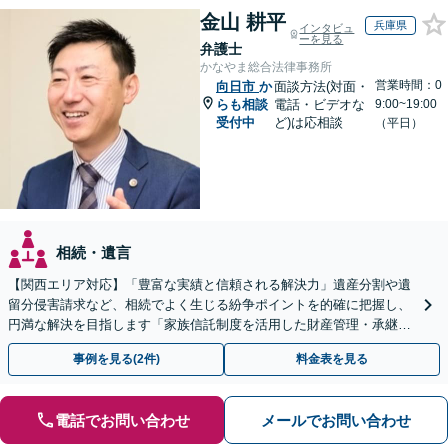
金山 耕平
兵庫県
インタビュ
ーを見る
弁護士
かなやま総合法律事務所
営業時間：0
向日市
か
面談方法(対面・
らも相談
電話・ビデオな
9:00~19:00
受付中
ど)は応相談
（平日）
相続・遺言
【関西エリア対応】「豊富な実績と信頼される解決力」遺産分割や遺
留分侵害請求など、相続でよく生じる紛争ポイントを的確に把握し、
円満な解決を目指します「家族信託制度を活用した財産管理・承継プ
ランのご提案」「次世代へ想いを託す円滑な事業承継」
事例を見る(2件)
料金表を見る
電話でお問い合わせ
メールでお問い合わせ