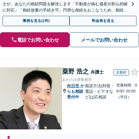
士が、あなたの相続問題を解決します「不動産が絡む遺産分割も的確
に対応」「相続放棄の手続き可」円滑な相続をおこなうため、相続問
題は自分の代で解決しましょう【完全個室制】
事例を見る(2件)
料金表を見る
電話でお問い合わせ
メールでお問い合わせ
粟野 浩之
弁護士
京都府
あわの法律事務所
営業時間：0
向日市
か
面談方法(対面・
らも相談
電話・ビデオな
9:00~20:00
受付中
ど)は応相談
（平日）