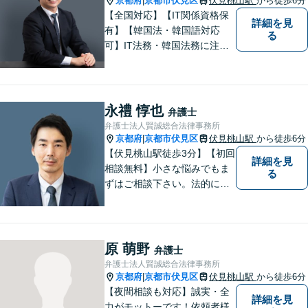
京都府
京都市伏見区
伏見桃山駅
から徒歩6分
|
い。
【全国対応】【IT関係資格保
詳細を見
有】【韓国法・韓国語対応
る
可】IT法務・韓国法務に注力
している弁護士です。
永禮 惇也
弁護士
弁護士法人賢誠総合法律事務所
京都府
京都市伏見区
伏見桃山駅
から徒歩6分
|
【伏見桃山駅徒歩3分】【初回
詳細を見
相談無料】小さな悩みでもま
る
ずはご相談下さい。法的に無
難で簡単な解決ではなく、依
頼者様にとって最良の解決に
尽力します。交通事故／離婚
／相続／企業法務など幅広く
原 萌野
弁護士
対応可能。【休日・夜間対応
弁護士法人賢誠総合法律事務所
可】
京都府
京都市伏見区
伏見桃山駅
から徒歩6分
|
【夜間相談も対応】誠実・全
詳細を見
力がモットーです！依頼者様