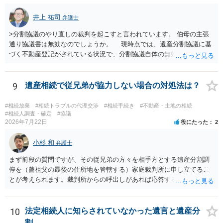
井上 祐司
弁護士
>分割協議のやり直しの裁判を起こすと言われています。 伯母の主張
通り協議書は無効なのでしょうか。 現時点では、遺産分割協議に基
づく不動産登記がされている状況で、分割協議自体の無効を裁判所が
認めたわけではないので、分割協議の効力に影響はありません。 先
方の訴訟の主張及び立証次第ですが、 ・御祖母様の認知能力に関する
医師の意見書、筆跡鑑定 が提出されればその効力が否定される可能性
9
遺産相続で従兄弟が協力しない場合の対処法は？
はありますが、 ・伯母様自身が分割協議に加わっていること ・御祖母
様の意に反する遺産分割協議を行う実益が誰にあったかの立証が困難
#相続放棄
#相続トラブルの代理交渉
#相続手続き
#不動産・土地の相続
であること からすると、実際に遺産分割協議の効力が否定される可能
#相続人調査・確定
#協議
2026年7月22日
役にたった
2
性はそれほど高くない（立証のハードルは非常に高い）ということが
言えると思います。
小杉 和
弁護士
まず前段の質問ですが、その従兄弟の方々を相手方とする遺産分割調
停を（曾祖父の最後の住所地を管轄する）家庭裁判所に申し立てるこ
とが考えられます。裁判所からの呼出しがあれば応答する可能性がま
だあるのではないでしょうか。 後段の質問については、相続放棄は可
能と思われます。時間が思った以上にないので必要書類をてきぱきと
揃える必要があります。その点是非御注意ください。
10
法定相続人に知らされていなかった遺言と遺産分
割