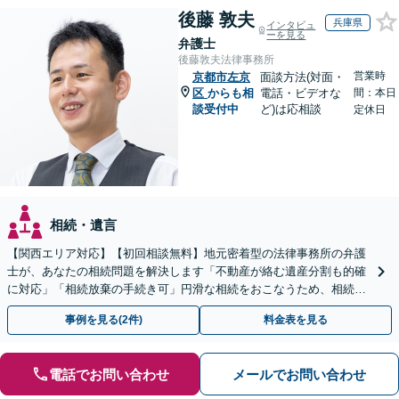
後藤 敦夫
兵庫県
インタビュ
ーを見る
弁護士
後藤敦夫法律事務所
営業時
京都市左京
面談方法(対面・
区
からも相
電話・ビデオな
間：本日
談受付中
ど)は応相談
定休日
相続・遺言
【関西エリア対応】【初回相談無料】地元密着型の法律事務所の弁護
士が、あなたの相続問題を解決します「不動産が絡む遺産分割も的確
に対応」「相続放棄の手続き可」円滑な相続をおこなうため、相続問
題は自分の代で解決しましょう【完全個室制】
事例を見る(2件)
料金表を見る
電話でお問い合わせ
メールでお問い合わせ