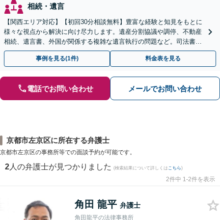
相続・遺言
【関西エリア対応】【初回30分相談無料】豊富な経験と知見をもとに
様々な視点から解決に向け尽力します。遺産分割協議や調停、不動産
相続、遺言書、外国が関係する複雑な遺言執行の問題など。司法書士
や税理士とも連携し、円滑な解決を【オンライン面談可】
事例を見る(1件)
料金表を見る
電話でお問い合わせ
メールでお問い合わせ
京都市左京区に所在する弁護士
京都市左京区の事務所等での面談予約が可能です。
2
人の弁護士が見つかりました
(検索結果について詳しくは
こちら
)
2件中 1-2件を表示
角田 龍平
弁護士
角田龍平の法律事務所