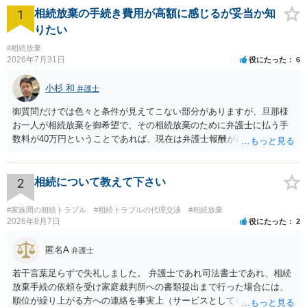
1
相続放棄の手続き費用が高額に感じるが妥当か知
りたい
#相続放棄
2026年7月31日
役にたった
6
小杉 和
弁護士
御質問だけでは色々と条件が見えてこない部分がありますが、旦那様
お一人が相続放棄を御希望で、その相続放棄のために弁護士に払う手
数料が40万円ということであれば、現在は弁護士報酬が自由化されて
いるとはいえ、相当高額という印象です。私のところではその4分の1
です。 ただ、弁護士に払う手数料とは別に戸籍の用意に一定の実費が
かかることになりますので、その費用も支払うべきものとして頭に置
2
相続について教えて下さい
いておいてください。 話を元に戻して、弁護士に対する手数料です
が、旦那様の収入や財産にもよりますが、法テラスに御連絡なさって
#家族間の相続トラブル
#相続トラブルの代理交渉
#相続放棄
弁護士との相談を予約して受任してもらうのが一番安上がりでしょ
2026年8月7日
役にたった
2
う。数万円でやってくれるはずです。 ただ、法テラスは予約が取りづ
らい（希望者が多く予約できてもしばらく先になる）ようですので、
匿名A
弁護士
比較的短い熟慮期間のことを考えると、来週早々すぐにでも御連絡す
若干言葉足らずで失礼しました。 弁護士であれ司法書士であれ、相続
る方が良いでしょう。 もし法テラスが御利用になれない、あるいは時
放棄手続の依頼を受け家庭裁判所への書類提出まで行った場合には、
間がない等であれば、相続を取扱分野としている弁護士を適宜探し
順位が繰り上がる方への連絡を事実上（サービスとして）行うことは
（WEB等で）、問い合わせてみることです。相続を扱う弁護士でも相