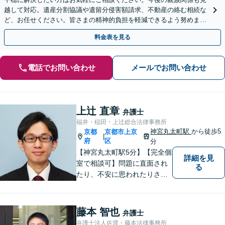
越して対応。遺産分割協議や遺留分侵害額請求、不動産の絡む相続な
ど、お任せください。皆さまの精神的負担を軽減できるよう努めます
【完全個室】【休日・夜間は要相談】【丸太町駅3分】
料金表を見る
電話でお問い合わせ
メールでお問い合わせ
上辻 直章
弁護士
福井・稲田・上辻総合法律事務所
神宮丸太町駅
から徒歩5
京都
京都市上京
|
府
区
分
【神宮丸太町駅5分】【完全個
詳細を見
室で相談可】問題に直面され
る
たり、不安に思われたりされ
ている方々のサポートを行
い、問題を解決することはも
ちろんのこと、皆様が持たれ
藤本 智也
弁護士
ている不安を少しでも解消し
弁護士法人佐渡・藤本法律事務所