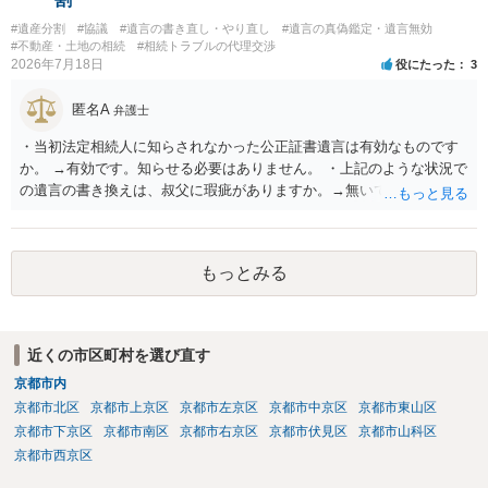
#遺産分割
#協議
#遺言の書き直し・やり直し
#遺言の真偽鑑定・遺言無効
#不動産・土地の相続
#相続トラブルの代理交渉
2026年7月18日
役にたった
3
匿名A
弁護士
・当初法定相続人に知らされなかった公正証書遺言は有効なものです
か。 →有効です。知らせる必要はありません。 ・上記のような状況で
の遺言の書き換えは、叔父に瑕疵がありますか。→無いです。 ・分割
する場合の比率は、現状で、客観的に見てどの程度が妥当と考えられ
ますか。 →本人が自由に決められますので、どこが妥当とは言えない
です。客観的な基準もありません。 ・できれば穏やかに、分割を拒否
もっとみる
することはできますか。 →分割を拒否するということは、遺産はいら
ないということでしょうか。遺言で、受取を指定されててもいらない
と拒否することはできます。理由を説明する必要はありません。
近くの市区町村を選び直す
京都市内
京都市北区
京都市上京区
京都市左京区
京都市中京区
京都市東山区
京都市下京区
京都市南区
京都市右京区
京都市伏見区
京都市山科区
京都市西京区