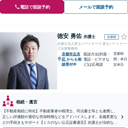
電話で面談予約
メールで面談予約
徳安 勇佑
弁護士
京都府
弁護士法人富士パートナーズ 富士パートナー
ズ法律事務所
営業時
京都市左京
面談方法(対面・
区
からも相
電話・ビデオな
間：本日
談受付中
ど)は応相談
定休日
相続・遺言
【不動産相続に特化】不動産業者や税理士、司法書士等とも連携し、
正しい評価額や適切な売却時期などをアドバイスします。名義変更な
どの手続きもサポート【ミスのない公正証書遺言】弁護士が法的な観