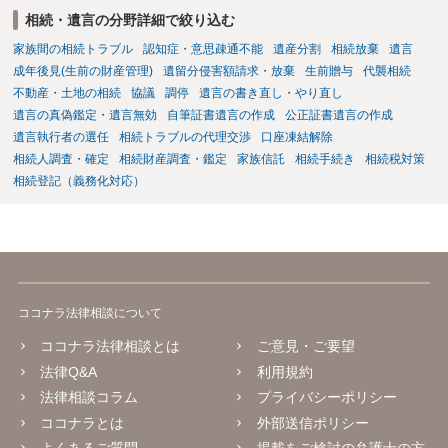
相続・遺言の分野詳細で絞り込む
家族間の相続トラブル
認知症・意思疎通不能
遺産分割
相続放棄
遺言
成年後見(生前の財産管理)
遺留分侵害額請求・放棄
生前贈与
代襲相続
不動産・土地の相続
協議
調停
遺言の書き直し・やり直し
遺言の真偽鑑定・遺言無効
自筆証書遺言の作成
公正証書遺言の作成
遺言執行者の選任
相続トラブルの代理交渉
口座凍結解除
相続人調査・確定
相続財産調査・鑑定
家族信託
相続手続き
相続税対策
相続登記（義務化対応）
ココナラ法律相談について
ココナラ法律相談とは
ご意見・ご要望
法律Q&A
利用規約
法律相談コラム
プライバシーポリシー
ココナラとは
外部送信ポリシー