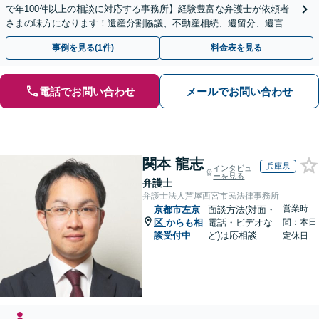
で年100件以上の相談に対応する事務所】経験豊富な弁護士が依頼者
さまの味方になります！遺産分割協議、不動産相続、遺留分、遺言書
の作成など【烏丸御池駅7分】
事例を見る(1件)
料金表を見る
電話でお問い合わせ
メールでお問い合わせ
関本 龍志
兵庫県
インタビュ
ーを見る
弁護士
弁護士法人芦屋西宮市民法律事務所
営業時
京都市左京
面談方法(対面・
区
からも相
電話・ビデオな
間：本日
談受付中
ど)は応相談
定休日