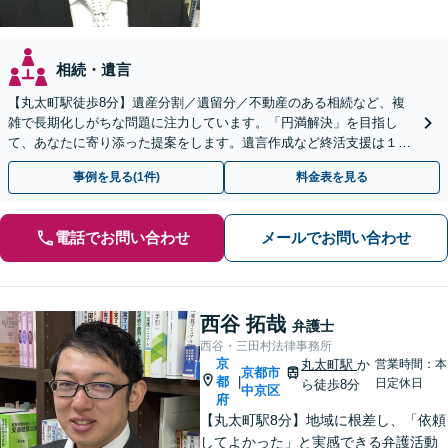
相続・遺言
【丸太町駅徒歩8分】遺産分割／遺留分／不動産のある相続など、複
雑で長期化しがちな問題に注力しています。「円満解決」を目指し
て、あなたに寄り添った提案をします。遺言作成など終活支援は１１
万円（税込）〜。【明瞭会計・スピード対応】【他士業連携】
事例を見る(1件)
料金表を見る
電話でお問い合わせ
メールでお問い合わせ
西谷 拓哉
弁護士
西谷・三田村法律事務所
京
丸太町駅
か
営業時間：本
京都市
都
|
日定休日
ら徒歩8分
中京区
府
【丸太町駅8分】地域に根差し、「依頼
してよかった」と実感できる弁護活動