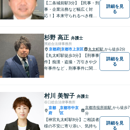
【二条城前駅3分】【民事・刑
詳細を見
事・企業法務など幅広く対
る
応！】本来守られるべき権
利・利益を失うことが無いよ
う、これまでの経験を活かし
弁護してまいります。お一人
杉野 高正
弁護士
お一人の心情に寄り添いま
濱総合法律事務所
す。まずはご相談ください。
京都府
京都市上京区
丸太町駅
から徒歩2分
|
【完全個室】
【丸太町駅徒歩3分】【刑事事
詳細を見
件】痴漢・盗撮・万引きや少
る
年事件など，刑事事件に関す
ることであれば幅広く対応で
きます。年間250件以上のご
相談に対応していた経験があ
ります。家族が逮捕されてし
村川 美智子
弁護士
まった場合もご相談くださ
谷口総合法律事務所
い。初回接見サービスも行っ
京都市役所前駅
から徒歩7
京都
京都市中京
|
ています。
府
区
分
【神宮丸太町駅8分】ご相談者
詳細を見
様の不安に寄り添い、気持ち
る