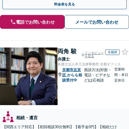
点から遺言書を作成します。
料金表を見る
電話でお問い合わせ
メールでお問い合わせ
両角 駿
京都府
インタビュー
を見る
弁護士
弁護士法人本江法律事務所 京都オフィス
営業時
京都市左京
面談方法(対面・
区
からも相
電話・ビデオな
間：本日
談受付中
ど)は応相談
定休日
相続・遺言
【関西エリア対応】【初回相談30分無料】【着手金0円】【相続だけ