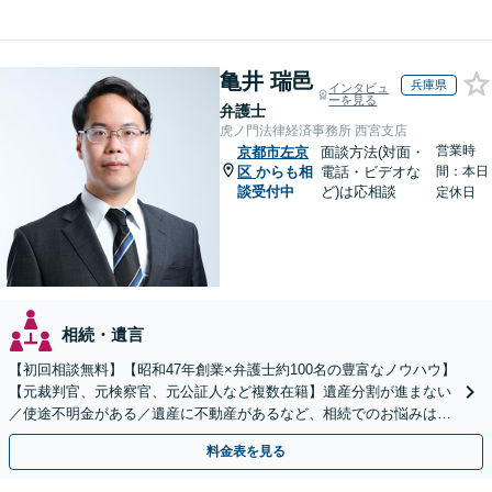
亀井 瑞邑
兵庫県
インタビュ
ーを見る
弁護士
虎ノ門法律経済事務所 西宮支店
営業時
京都市左京
面談方法(対面・
区
からも相
電話・ビデオな
間：本日
談受付中
ど)は応相談
定休日
相続・遺言
【初回相談無料】【昭和47年創業×弁護士約100名の豊富なノウハウ】
【元裁判官、元検察官、元公証人など複数在籍】遺産分割が進まない
／使途不明金がある／遺産に不動産があるなど、相続でのお悩みはご
相談ください【他士業連携で登記・税も対応】
料金表を見る