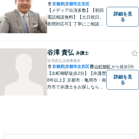
京都府
京都市左京区
|
【メディア出演多数】【初回
詳細を見
電話相談無料】【土日祝日、
る
夜間対応可】丁寧にご相談を
お聞きして、事件に応じた最
適の解決と明朗な弁護士費用
をご提案。お客様の権利と人
格を徹底的に守ります！
谷澤 貴弘
弁護士
谷澤貴弘法律事務所
京都府
京都市左京区
出町柳駅
から徒歩2分
|
【出町柳駅徒歩2分】【弁護歴
詳細を見
8年以上】京都市・亀岡市・南
る
丹市で弁護士をお探しならご
相談を！親しみやすく、事件
解決に向けてフットワーク軽
く行動できることが強みで
す。一人でも多くの方のお役
に立てるよう、尽力いたしま
す！