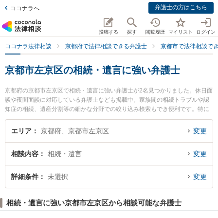
弁護士の方はこちら
ココナラへ
投稿する
探す
閲覧履歴
マイリスト
ログイン
ココナラ法律相談
京都府で法律相談できる弁護士
京都市で法律相談で
京都市左京区の相続・遺言に強い弁護士
京都府の京都市左京区で相続・遺言に強い弁護士が2名見つかりました。休日面
談や夜間面談に対応している弁護士なども掲載中。家族間の相続トラブルや認
知症の相続、遺産分割等の細かな分野での絞り込み検索もでき便利です。特に
角田龍平の法律事務所の角田 龍平弁護士や谷澤貴弘法律事務所の谷澤 貴弘弁護
士のプロフィール情報や弁護士費用、強みなどが注目されています。『京都市
エリア
京都府、京都市左京区
変更
左京区で土日や夜間に発生した相続・遺言のトラブルを今すぐに弁護士に相談
したい』『相続・遺言のトラブル解決の実績豊富な近くの弁護士を検索した
相談内容
相続・遺言
変更
い』『初回相談無料で相続・遺言を法律相談できる京都市左京区内の弁護士に
相談予約したい』などでお困りの相談者さんにおすすめです。
詳細条件
未選択
変更
相続・遺言に強い京都市左京区から相談可能な弁護士