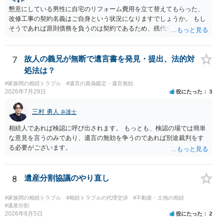
懇意にしている男性に自宅のリフォーム費用を立て替えてもらった、
改修工事の契約名義はご自身という状況になりますでしょうか。 もし
そうであれば原則債務を負うのは契約であるため、残代金を捻出して
もらうよう約束した男性に支払いをお願いするしかないように思われ
ます。 入籍した場合でも、原則契約者が単独で全ての債務を負うこと
には変わりがありません。 なかなか対応に難しい案件であり、公開の
7
故人の義兄が無断で遺言書を発見・提出、法的対
場でアドバイスを行うのも限界があるように思われますので、資料等
処法は？
を持参のうえ個別に弁護士に相談されることをお勧めします。
#家族間の相続トラブル
#遺言の真偽鑑定・遺言無効
2026年7月29日
役にたった
3
三村 勇人
弁護士
相続人であれば検認に呼び出されます。 もっとも、検認の場では簡単
な意見を言うのみであり、遺言の無効を争うのであれば別途裁判をす
る必要がございます。
8
遺産分割協議のやり直し
#家族間の相続トラブル
#相続トラブルの代理交渉
#不動産・土地の相続
#遺産分割
2026年8月5日
役にたった
2