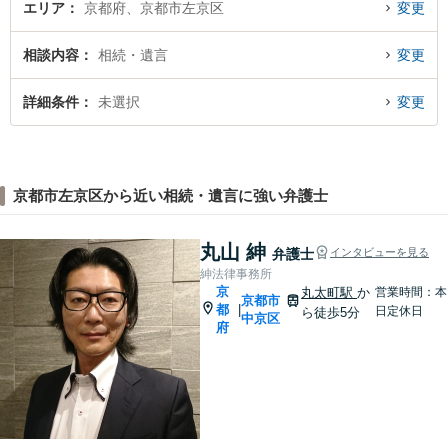
エリア
京都府、京都市左京区
変更
相談内容
相続・遺言
変更
詳細条件
未選択
変更
京都市左京区から近い相続・遺言に強い弁護士
丸山 紳
弁護士
インタビューを見る
紳法律事務所
京
丸太町駅
か
営業時間：本
京都市
都
|
日定休日
ら徒歩5分
中京区
府