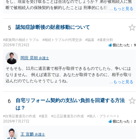
をし、現金を受け取ることは合法なのでしょうか？ 弟が被相続人に無
断で被相続人の保険契約を解約したことは 刑事的にも犯罪となる可能
性があり、民事的には無効だと思います。 保険会社で解約の際に提出
された書類のコピーを取得して、弁護士に面談で詳しい事情を話して
相談 されたら良いと思います。
5
認知症診断後の財産移動について
#家族間の相続トラブル
#相続トラブルの代理交渉
#協議
#遺産分割
2026年7月24日
役にたった
9
岡田 晃朝
弁護士
そもそも、11月に遺言書で相手が取得できるものでしたら、争いには
なりません。 例えば遺言では、あなたが取得できるのに、相手が取り
込んだのでしたらそうでしょうね。
6
自宅リフォーム契約の支払い負担を回避する方法
は？
#自筆証書遺言の作成
#遺言
#公正証書遺言の作成
#個人・プライベート
2026年7月27日
役にたった
2
王 宣麟
弁護士