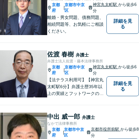
てまいりたいと考えていま
神宮丸太町駅
から徒歩6
京都
京都市中京
|
す。
府
区
分
離婚・男女問題、債務問題、
詳細を見
相続問題等、お気軽にご相談
る
ください。
佐渡 春樹
弁護士
弁護士法人佐渡・藤本法律事務所
神宮丸太町駅
から徒歩6
京都
京都市中京
|
府
区
分
【法テラス利用可】【神宮丸
詳細を見
太町駅6分】弁護士歴35年以
る
上の実績とフットワークのダ
ブルサポート。小規模法律事
務所ならではのアットホーム
な雰囲気を心がけています。
中出 威一郎
弁護士
安心して気軽にご相談くださ
なかで法律事務所
い。
京都市役所前駅
から徒歩8
京都
京都市中京
|
府
区
分