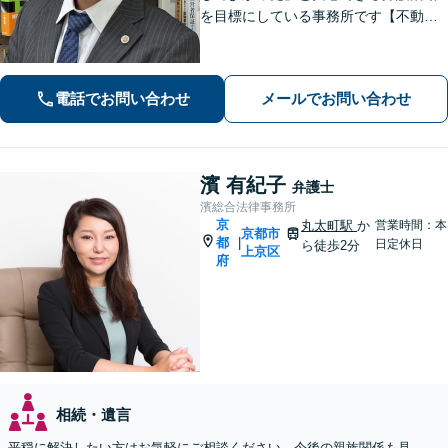
を目標にしている事務所です【不動
産・住まい】宅地建物取引士の試験に
合格、不動産分野の取扱実績あり【相
続・遺言】相談者さまに寄り添い、円
電話でお問い合わせ
メールでお問い合わせ
滑な相続を目指します
濱 有紀子
弁護士
濱総合法律事務所
京
丸太町駅
か
営業時間：本
京都市
都
|
日定休日
ら徒歩2分
上京区
府
相続・遺言
平穏に解決したい方はお気軽にご相談ください。今後の親族関係も見