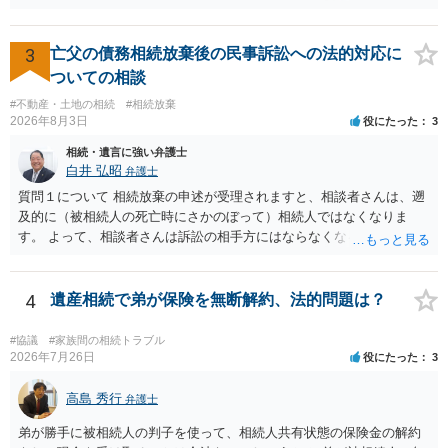
あります。その「連絡」だけを弁護士が業務としてお受けすることは
続放棄は比較的安価な手数料でのお仕事になるのであまり前向きに受
できない、という意味でした。
けてくれないところもあるようです。 複数の法律事務所に聞いて（相
3
亡父の債務相続放棄後の民事訴訟への法的対応に
見積もりをとって）、一番安いところでやってもらうことに決めれ
ば、キューちゃんママさんの御希望をかなえることができるのではな
ついての相談
いでしょうか。 あるいは相続放棄であれば御自分でできなくもないと
#不動産・土地の相続
#相続放棄
は思います。その場合、かかるのは戸籍等の取得費用と印紙代だけと
2026年8月3日
役にたった
3
なります。家庭裁判所のサイトから用紙を取得すると共に必要な書類
相続・遺言に強い弁護士
を確認し、印紙と共に家庭裁判所に提出して相続放棄申述受理通知書
白井 弘昭
弁護士
を待つという流れになります。
質問１について 相続放棄の申述が受理されますと、相談者さんは、遡
及的に（被相続人の死亡時にさかのぼって）相続人ではなくなりま
す。 よって、相談者さんは訴訟の相手方にはならなくなるので（明け
渡し請求の対象ではなくなるので）請求棄却となります。 相続放棄受
理証明を家庭裁判所で取得し、コピーを答弁書に添えて裁判所に提出
してください。 質問２について 請求棄却を求める答弁書を提出すれ
4
遺産相続で弟が保険を無断解約、法的問題は？
ば、第１回期日は出席する必要がありません。その日は差支え（用事
があり出席できない）との記載で十分です。 質問３について 弁護士で
#協議
#家族間の相続トラブル
はないので、ｍｉｎｔｓでの提出の必要は無いと思います。郵送（期
2026年7月26日
役にたった
3
限までに届けばよい）で十分です。 詳細は、書面記載の裁判所書記官
にお問い合わせください。 以上、ご参考まで。
高島 秀行
弁護士
弟が勝手に被相続人の判子を使って、相続人共有状態の保険金の解約