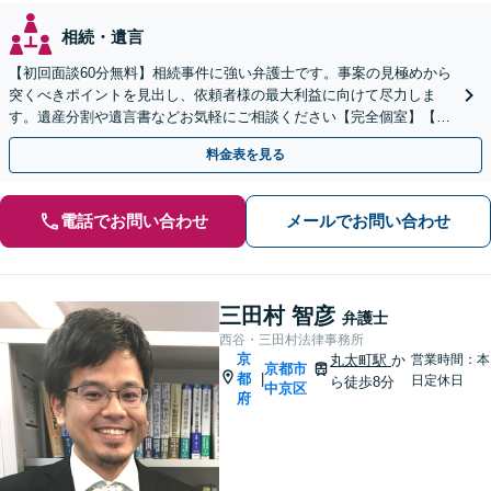
相続・遺言
【初回面談60分無料】相続事件に強い弁護士です。事案の見極めから
突くべきポイントを見出し、依頼者様の最大利益に向けて尽力しま
す。遺産分割や遺言書などお気軽にご相談ください【完全個室】【丸
太町駅5分】
料金表を見る
電話でお問い合わせ
メールでお問い合わせ
三田村 智彦
弁護士
西谷・三田村法律事務所
京
丸太町駅
か
営業時間：本
京都市
都
|
日定休日
ら徒歩8分
中京区
府