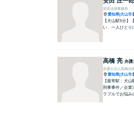
安田 庄一
安田法律事務所
愛知県
犬山市
|
【犬山駅5分】
い、一人ひとり
高橋 亮
弁護
弁護士法人髙橋法
愛知県
犬山市
|
【最寄駅：犬山
刑事事件／企業
ラブルでお悩み