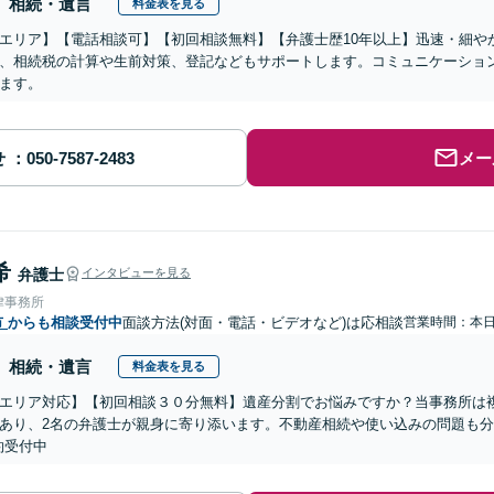
相続・遺言
料金表を見る
エリア】【電話相談可】【初回相談無料】【弁護士歴10年以上】迅速・細や
、相続税の計算や生前対策、登記などもサポートします。コミュニケーショ
ます。
せ
メー
希
弁護士
インタビューを見る
律事務所
市
からも相談受付中
面談方法(対面・電話・ビデオなど)は応相談
営業時間：本
相続・遺言
料金表を見る
エリア対応】【初回相談３０分無料】遺産分割でお悩みですか？当事務所は複
あり、2名の弁護士が親身に寄り添います。不動産相続や使い込みの問題も分か
約受付中