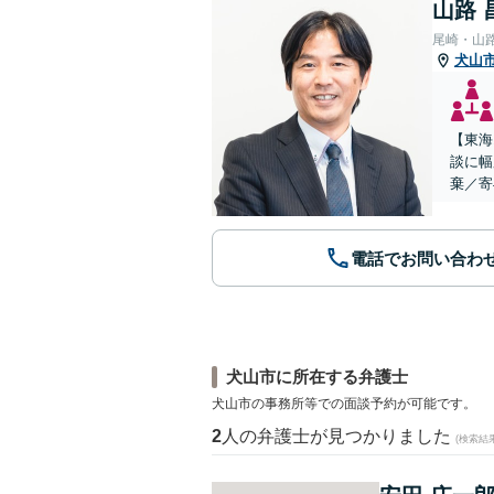
山路 
尾崎・山
犬山
【東海
談に幅
棄／寄
電話でお問い合わ
犬山市に所在する弁護士
犬山市の事務所等での面談予約が可能です。
2
人の弁護士が見つかりました
(検索結