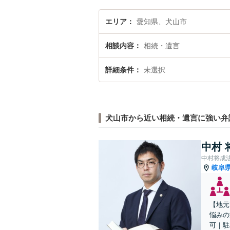
エリア
愛知県、犬山市
相談内容
相続・遺言
詳細条件
未選択
犬山市から近い相続・遺言に強い弁
中村 
中村将成
岐阜
【地元
悩みの
可｜駐