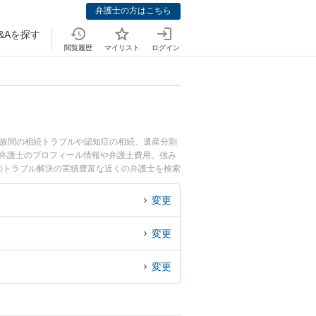
弁護士の方はこちら
&Aを探す
閲覧履歴
マイリスト
ログイン
家族間の相続トラブルや認知症の相続、遺産分割
亮弁護士のプロフィール情報や弁護士費用、強み
のトラブル解決の実績豊富な近くの弁護士を検索
めです。
変更
変更
変更