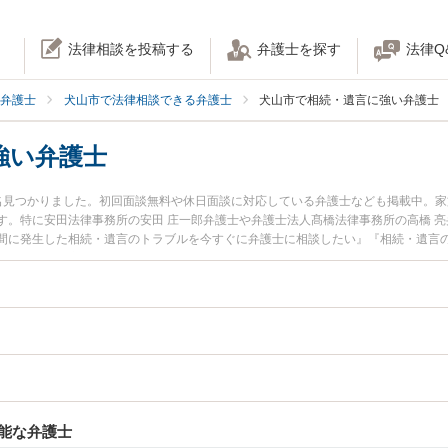
法律相談を投稿する
弁護士を探す
法律Q
弁護士
犬山市で法律相談できる弁護士
犬山市で相続・遺言に強い弁護士
強い弁護士
名見つかりました。初回面談無料や休日面談に対応している弁護士なども掲載中。
す。特に安田法律事務所の安田 庄一郎弁護士や弁護士法人髙橋法律事務所の高橋 
間に発生した相続・遺言のトラブルを今すぐに弁護士に相談したい』『相続・遺言
談できる犬山市内の弁護士に相談予約したい』などでお困りの相談者さんにおすす
能な弁護士