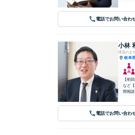
電話でお問い合わ
小林 
清流のま
岐阜
【初回
など【
間相談
電話でお問い合わ