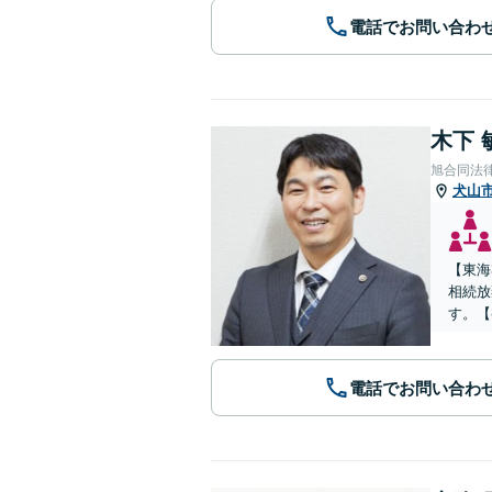
電話でお問い合わ
木下 
旭合同法
犬山
【東海
相続放
す。【
電話でお問い合わ