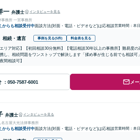
洋一
弁護士
インタビューを見る
律事務所 一宮事務所
市
からも相談受付中
面談方法(対面・電話・ビデオなど)は応相談
営業時間：本
相続・遺言
事例を見る(5件)
料金表を見る
エリア対応】【初回相談30分無料】【電話相談30年以上の事務所】難易度
携し、相続問題をワンストップで解決します「揉め事が生じる前でも相談可
夜間相談可】
せ
メー
子
弁護士
インタビューを見る
人名古屋大光法律事務所
市
からも相談受付中
面談方法(対面・電話・ビデオなど)は応相談
営業時間：本