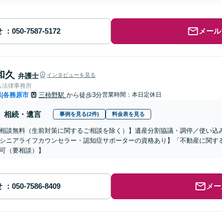
せ
メール
和久
弁護士
インタビューを見る
ち法律事務所
県
各務原市
三柿野駅
から徒歩3分
営業時間：本日定休日
|
相続・遺言
事例を見る(2件)
料金表を見る
相談無料（生前対策に関するご相談を除く）】遺産分割協議・調停／使い込
シニアライフカウンセラー・認知症サポーターの資格あり】「不動産に関す
可（要相談）】
せ
メー