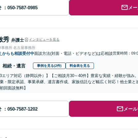
せ
メー
敏秀
弁護士
インタビューを見る
律事務所 名古屋事務所
市
からも相談受付中
面談方法(対面・電話・ビデオなど)は応相談
営業時間：09:
相続・遺言
事例を見る(2件)
料金表を見る
3エリア対応（静岡以外）】【ご相談月30～40件】豊富な実績・経験が強み
棄・限定承認、事業承継、遺言書作成、家族信託など幅広く対応！他士業と
初回面談無料】
せ
メール