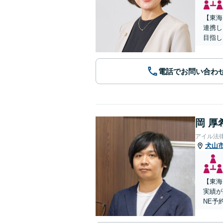
【東海
連携し
目指し
電話でお問い合わ
岡 厚
アイル法
犬山
【東海
実績が
NE予