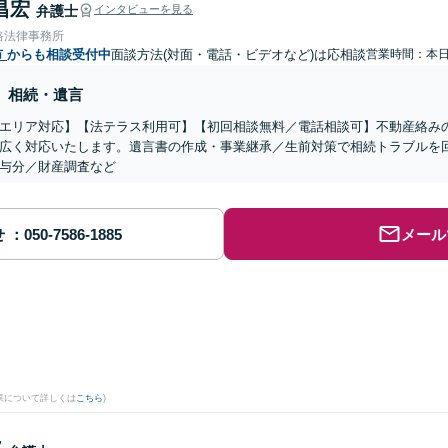
昌宏
弁護士
インタビューを見る
路法律事務所
市
からも相談受付中
面談方法(対面・電話・ビデオなど)は応相談
営業時間：本
相続・遺言
エリア対応】【法テラス利用可】【初回相談無料／電話相談可】不動産絡み
広く対応いたします。遺言書の作成・事業継承／生前対策で相続トラブルを
与分／財産調査など
せ
メール
果について詳しくは
こちら
)