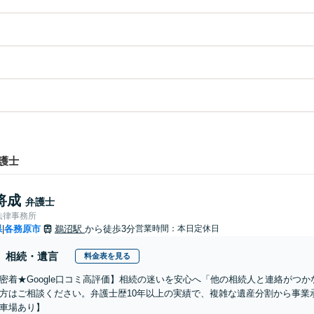
護士
将成
弁護士
法律事務所
県
各務原市
鵜沼駅
から徒歩3分
営業時間：本日定休日
|
相続・遺言
料金表を見る
密着★Google口コミ高評価】相続の迷いを安心へ「他の相続人と連絡がつ
方はご相談ください。弁護士歴10年以上の実績で、複雑な遺産分割から事業
車場あり】