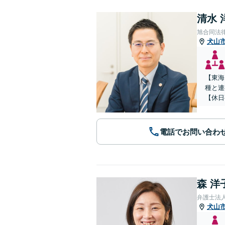
清水 
旭合同法
犬山
【東海
種と連
【休日
電話でお問い合わ
森 洋
弁護士法
犬山