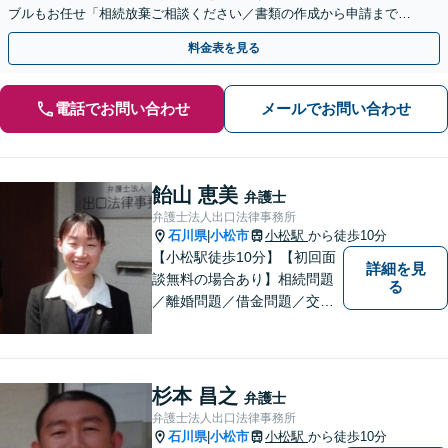
ブルもお任せ「相続放棄ご相談ください／書類の作成から申請まで一
貫サポート」【休日・夜間相談可】
料金表を見る
電話でお問い合わせ
メールでお問い合わせ
飴山 恵美
弁護士
弁護士法人出口法律事務所
石川県
小松市
小松駅
から徒歩10分
|
【小松駅徒歩10分】【初回面
詳細を見
談無料の場合あり】相続問題
る
／離婚問題／借金問題／交通
事故に注力しています。その
他、幅広く取り扱っておりま
すので、お困りごとがござい
ましたら、まずはお気軽にご
杉本 昌之
弁護士
相談ください。
弁護士法人出口法律事務所
石川県
小松市
小松駅
から徒歩10分
|