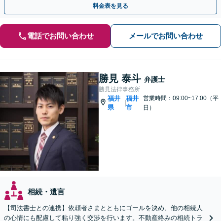
料金表を見る
電話でお問い合わせ
メールでお問い合わせ
勝見 泰斗
弁護士
勝見法律事務所
福井
福井
営業時間：09:00~17:00（平
|
県
市
日）
相続・遺言
【司法書士との連携】依頼者さまとともにゴールを決め、他の相続人
の心情にも配慮して粘り強く交渉を行います。不動産絡みの相続トラ