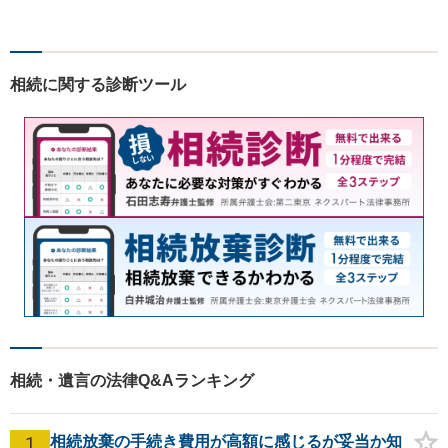
ト関連問題／企業法務・顧問
弁護士／借金／相続／交通事
故／刑事弁護・犯罪被害者な
ど、幅広く対応可能。お気軽
相続に関する診断ツール
にご相談ください。
相続・遺言の法律Q&Aランキング
1
相続放棄の手続き費用が高額に感じるが妥当か知