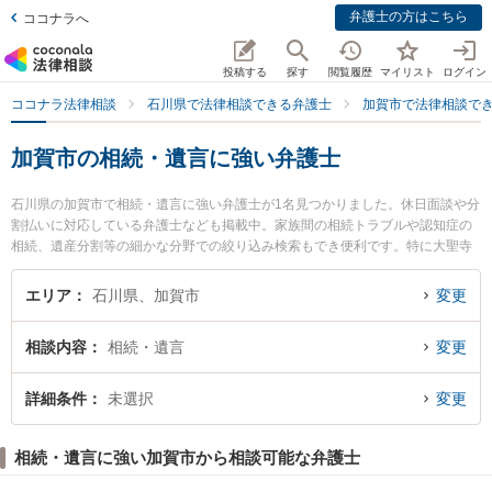
弁護士の方はこちら
ココナラへ
投稿する
探す
閲覧履歴
マイリスト
ログイン
ココナラ法律相談
石川県で法律相談できる弁護士
加賀市で法律相談で
加賀市の相続・遺言に強い弁護士
石川県の加賀市で相続・遺言に強い弁護士が1名見つかりました。休日面談や分
割払いに対応している弁護士なども掲載中。家族間の相続トラブルや認知症の
相続、遺産分割等の細かな分野での絞り込み検索もでき便利です。特に大聖寺
駅前なないろ法律事務所の中田 千香弁護士のプロフィール情報や弁護士費用、
強みなどが注目されています。『加賀市で土日や夜間に発生した相続・遺言の
エリア
石川県、加賀市
変更
トラブルを今すぐに弁護士に相談したい』『相続・遺言のトラブル解決の実績
豊富な近くの弁護士を検索したい』『初回相談無料で相続・遺言を法律相談で
相談内容
相続・遺言
変更
きる加賀市内の弁護士に相談予約したい』などでお困りの相談者さんにおすす
めです。
詳細条件
未選択
変更
相続・遺言に強い加賀市から相談可能な弁護士