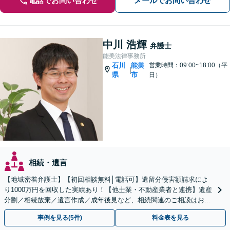
電話でお問い合わせ
メールでお問い合わせ
中川 浩輝
弁護士
能美法律事務所
石川
能美
営業時間：09:00~18:00（平
|
県
市
日）
相続・遺言
【地域密着弁護士】【初回相談無料│電話可】遺留分侵害額請求によ
り1000万円を回収した実績あり！【他士業・不動産業者と連携】遺産
分割／相続放棄／遺言作成／成年後見など、相続関連のご相談はお任
せください【夜間・土日祝相談可】【法テラス利用可】
事例を見る(5件)
料金表を見る