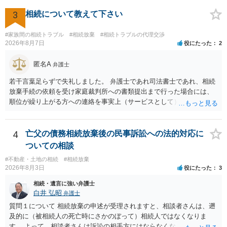
けてくれないところもあるようです。 複数の法律事務所に聞いて（相
3
相続について教えて下さい
見積もりをとって）、一番安いところでやってもらうことに決めれ
ば、キューちゃんママさんの御希望をかなえることができるのではな
いでしょうか。 あるいは相続放棄であれば御自分でできなくもないと
#家族間の相続トラブル
#相続放棄
#相続トラブルの代理交渉
2026年8月7日
役にたった
2
は思います。その場合、かかるのは戸籍等の取得費用と印紙代だけと
なります。家庭裁判所のサイトから用紙を取得すると共に必要な書類
匿名A
を確認し、印紙と共に家庭裁判所に提出して相続放棄申述受理通知書
弁護士
を待つという流れになります。
若干言葉足らずで失礼しました。 弁護士であれ司法書士であれ、相続
放棄手続の依頼を受け家庭裁判所への書類提出まで行った場合には、
順位が繰り上がる方への連絡を事実上（サービスとして）行うことは
あります。その「連絡」だけを弁護士が業務としてお受けすることは
できない、という意味でした。
4
亡父の債務相続放棄後の民事訴訟への法的対応に
ついての相談
#不動産・土地の相続
#相続放棄
2026年8月3日
役にたった
3
相続・遺言に強い弁護士
白井 弘昭
弁護士
質問１について 相続放棄の申述が受理されますと、相談者さんは、遡
及的に（被相続人の死亡時にさかのぼって）相続人ではなくなりま
す。 よって、相談者さんは訴訟の相手方にはならなくなるので（明け