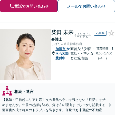
電話でお問い合わせ
メールでお問い合わせ
柴田 未来
石川県
インタビュ
ーを見る
弁護士
しばた未来法律事務所
営業時間：1
加賀市
か
面談方法(対面・
らも相談
電話・ビデオな
0:00~17:00
受付中
ど)は応相談
（平日）
相続・遺言
【北陸・甲信越エリア対応】次の世代へ争いを残さない「終活」を始
めませんか。生前の感謝を込め、分け方の理由までしっかり記載する
遺言書作成で将来のトラブルを防ぎます。何世代も未登記の不動産問