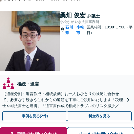
桑畑 俊宏
弁護士
小松かがやき法律事務所
石川
小松
営業時間：10:00~17:00（平
|
県
市
日）
相続・遺言
【遺産分割・遺言作成・相続放棄】お一人おひとりの状況に合わせ
て、必要な手続きやこれからの道筋を丁寧にご説明いたします「税理
士や司法書士と連携」「遺言書作成で相続トラブルのリスク減少／形
式や内容について丁寧にアドバイス」
事例を見る(2件)
料金表を見る