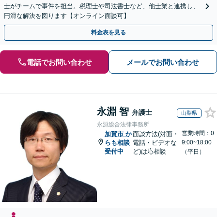
士がチームで事件を担当。税理士や司法書士など、他士業と連携し、
円滑な解決を図ります【オンライン面談可】
料金表を見る
電話でお問い合わせ
メールでお問い合わせ
永淵 智
弁護士
山梨県
永淵総合法律事務所
営業時間：0
加賀市
か
面談方法(対面・
らも相談
電話・ビデオな
9:00~18:00
受付中
ど)は応相談
（平日）