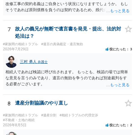
改修工事の契約名義はご自身という状況になりますでしょうか。 もし
そうであれば原則債務を負うのは契約であるため、残代金を捻出して
もらうよう約束した男性に支払いをお願いするしかないように思われ
ます。 入籍した場合でも、原則契約者が単独で全ての債務を負うこと
には変わりがありません。 なかなか対応に難しい案件であり、公開の
7
故人の義兄が無断で遺言書を発見・提出、法的対
場でアドバイスを行うのも限界があるように思われますので、資料等
処法は？
を持参のうえ個別に弁護士に相談されることをお勧めします。
#家族間の相続トラブル
#遺言の真偽鑑定・遺言無効
2026年7月29日
役にたった
3
三村 勇人
弁護士
相続人であれば検認に呼び出されます。 もっとも、検認の場では簡単
な意見を言うのみであり、遺言の無効を争うのであれば別途裁判をす
る必要がございます。
8
遺産分割協議のやり直し
#家族間の相続トラブル
#遺産分割
#相続トラブルの代理交渉
#不動産・土地の相続
2026年8月5日
役にたった
2