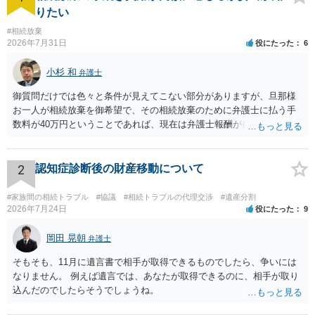
りたい
#相続放棄
2026年7月31日
役にたった
6
小杉 和
弁護士
御質問だけでは色々と条件が見えてこない部分がありますが、旦那様
お一人が相続放棄を御希望で、その相続放棄のために弁護士に払う手
数料が40万円ということであれば、現在は弁護士報酬が自由化されて
いるとはいえ、相当高額という印象です。私のところではその4分の1
です。 ただ、弁護士に払う手数料とは別に戸籍の用意に一定の実費が
かかることになりますので、その費用も支払うべきものとして頭に置
2
認知症診断後の財産移動について
いておいてください。 話を元に戻して、弁護士に対する手数料です
が、旦那様の収入や財産にもよりますが、法テラスに御連絡なさって
#家族間の相続トラブル
#協議
#相続トラブルの代理交渉
#遺産分割
弁護士との相談を予約して受任してもらうのが一番安上がりでしょ
2026年7月24日
役にたった
9
う。数万円でやってくれるはずです。 ただ、法テラスは予約が取りづ
らい（希望者が多く予約できてもしばらく先になる）ようですので、
岡田 晃朝
弁護士
比較的短い熟慮期間のことを考えると、来週早々すぐにでも御連絡す
そもそも、11月に遺言書で相手が取得できるものでしたら、争いには
る方が良いでしょう。 もし法テラスが御利用になれない、あるいは時
なりません。 例えば遺言では、あなたが取得できるのに、相手が取り
間がない等であれば、相続を取扱分野としている弁護士を適宜探し
込んだのでしたらそうでしょうね。
（WEB等で）、問い合わせてみることです。相続を扱う弁護士でも相
続放棄は比較的安価な手数料でのお仕事になるのであまり前向きに受