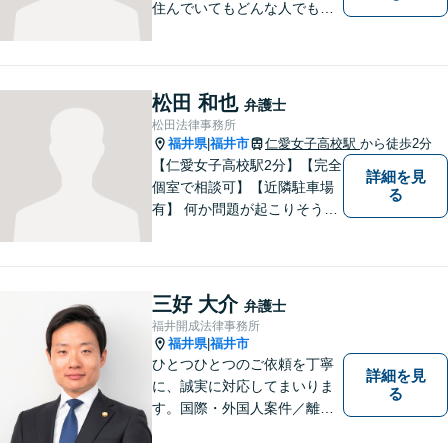
住んでいてもどんな人でも等
しく最高の法的なサービスが
受けられる社会を作りた
い。」が理念です。【英語／
中国語対応】大都市に負けな
松田 和也
弁護士
い質と幅の法的なサービスを
松田法律事務所
提供することを目指していま
福井県
福井市
仁愛女子高校駅
から徒歩2分
|
す。
【仁愛女子高校駅2分】【完全
詳細を見
個室で相談可】【近隣駐車場
る
有】 何か問題が起こりそうと
感じた時、何か問題を抱えて
しまった時、「これは法律に
関係してくるのかな？」と疑
問に思ったときには、迷わず
三好 大介
弁護士
すぐにご相談ください。一緒
福井開成法律事務所
に解決の方法を考えましょ
福井県
福井市
|
う。
ひとつひとつのご依頼を丁寧
詳細を見
に、誠実に対応してまいりま
る
す。国際・外国人案件／離
婚・男女問題／インターネッ