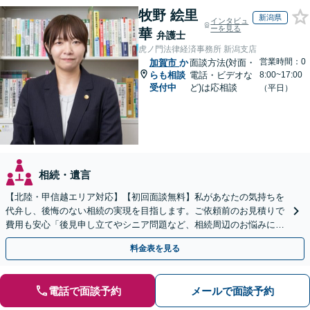
牧野 絵里
新潟県
インタビュ
ーを見る
華
弁護士
虎ノ門法律経済事務所 新潟支店
営業時間：0
加賀市
か
面談方法(対面・
らも相談
電話・ビデオな
8:00~17:00
受付中
ど)は応相談
（平日）
相続・遺言
【北陸・甲信越エリア対応】【初回面談無料】私があなたの気持ちを
代弁し、後悔のない相続の実現を目指します。ご依頼前のお見積りで
費用も安心「後見申し立てやシニア問題など、相続周辺のお悩みにも
対処可能」【WEB面談対応】
料金表を見る
電話で面談予約
メールで面談予約