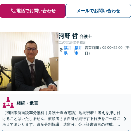
電話でお問い合わせ
メールでお問い合わせ
河野 哲
弁護士
二の宮法律事務所
福井
福井
営業時間：05:00~22:00（平
|
県
市
日）
相続・遺言
【初回来所面談30分無料｜弁護士直通電話】地元密着！考えを押し付
けることはいたしません。依頼者さま自身が納得する解決をご一緒に
考えてまいります。遺産分割協議、遺留分、公正証書遺言の作成、終
活などどのようなお悩みもご相談ください【駐車場あり】