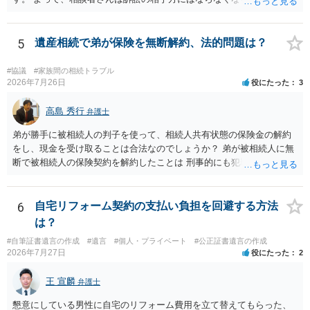
渡し請求の対象ではなくなるので）請求棄却となります。 相続放棄受
理証明を家庭裁判所で取得し、コピーを答弁書に添えて裁判所に提出
してください。 質問２について 請求棄却を求める答弁書を提出すれ
5
遺産相続で弟が保険を無断解約、法的問題は？
ば、第１回期日は出席する必要がありません。その日は差支え（用事
があり出席できない）との記載で十分です。 質問３について 弁護士で
#協議
#家族間の相続トラブル
はないので、ｍｉｎｔｓでの提出の必要は無いと思います。郵送（期
2026年7月26日
役にたった
3
限までに届けばよい）で十分です。 詳細は、書面記載の裁判所書記官
にお問い合わせください。 以上、ご参考まで。
高島 秀行
弁護士
弟が勝手に被相続人の判子を使って、相続人共有状態の保険金の解約
をし、現金を受け取ることは合法なのでしょうか？ 弟が被相続人に無
断で被相続人の保険契約を解約したことは 刑事的にも犯罪となる可能
性があり、民事的には無効だと思います。 保険会社で解約の際に提出
された書類のコピーを取得して、弁護士に面談で詳しい事情を話して
相談 されたら良いと思います。
6
自宅リフォーム契約の支払い負担を回避する方法
は？
#自筆証書遺言の作成
#遺言
#個人・プライベート
#公正証書遺言の作成
2026年7月27日
役にたった
2
王 宣麟
弁護士
懇意にしている男性に自宅のリフォーム費用を立て替えてもらった、