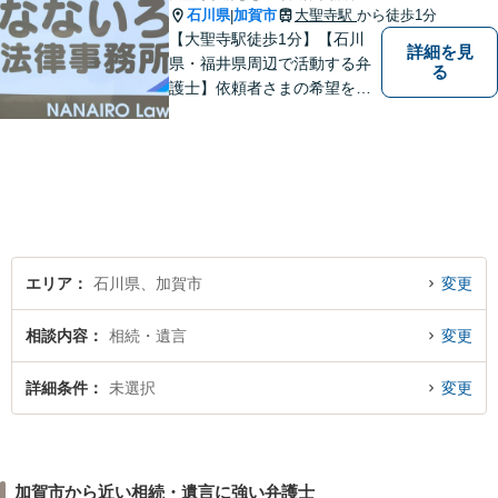
石川県
加賀市
大聖寺駅
から徒歩1分
|
【大聖寺駅徒歩1分】【石川
詳細を見
県・福井県周辺で活動する弁
る
護士】依頼者さまの希望を尊
重し、それぞれの状況に応じ
た法的手段を遂行します。お
一人で抱えることなく、お気
軽にご相談ください。土日祝
も対応可能です。【法テラス
可】
エリア
石川県、加賀市
変更
相談内容
相続・遺言
変更
詳細条件
未選択
変更
加賀市から近い相続・遺言に強い弁護士