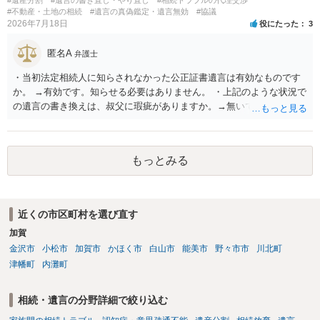
#不動産・土地の相続
#遺言の真偽鑑定・遺言無効
#協議
2026年7月18日
役にたった
3
匿名A
弁護士
・当初法定相続人に知らされなかった公正証書遺言は有効なものです
か。 →有効です。知らせる必要はありません。 ・上記のような状況で
の遺言の書き換えは、叔父に瑕疵がありますか。→無いです。 ・分割
する場合の比率は、現状で、客観的に見てどの程度が妥当と考えられ
ますか。 →本人が自由に決められますので、どこが妥当とは言えない
です。客観的な基準もありません。 ・できれば穏やかに、分割を拒否
もっとみる
することはできますか。 →分割を拒否するということは、遺産はいら
ないということでしょうか。遺言で、受取を指定されててもいらない
と拒否することはできます。理由を説明する必要はありません。
近くの市区町村を選び直す
加賀
金沢市
小松市
加賀市
かほく市
白山市
能美市
野々市市
川北町
津幡町
内灘町
相続・遺言の分野詳細で絞り込む