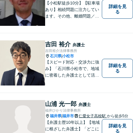
【小松駅徒歩10分】【駐車場
詳細を見
あり】相続問題に注力してい
る
ます。その他、離婚問題／借
金問題もお任せください。
【初回面談無料の場合あり】
【地域に根差した弁護士】分
かりやすい法的サービスを提
吉田 裕介
弁護士
供することを目標に日々精進
吉田裕介法律事務所
して参ります。お気軽にご相
石川県
小松市
|
談ください。
【スピード対応・交渉力に強
詳細を見
み】「石川県小松市で、地域
る
に密着した弁護士として活動
しています。」債務整理で新
たな人生のスタートをお手伝
い！刑事事件の示談交渉も私
にお任せください【完全個室
山浦 光一郎
弁護士
／プライバシー配慮】
福井ひかり法律事務所
福井県
福井市
仁愛女子高校駅
から徒歩5分
|
【弁護士歴10年以上】【地域
詳細を見
に根ざした弁護士】「どこに
る