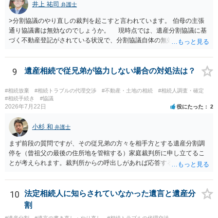
井上 祐司
弁護士
>分割協議のやり直しの裁判を起こすと言われています。 伯母の主張
通り協議書は無効なのでしょうか。 現時点では、遺産分割協議に基
づく不動産登記がされている状況で、分割協議自体の無効を裁判所が
認めたわけではないので、分割協議の効力に影響はありません。 先
方の訴訟の主張及び立証次第ですが、 ・御祖母様の認知能力に関する
医師の意見書、筆跡鑑定 が提出されればその効力が否定される可能性
9
遺産相続で従兄弟が協力しない場合の対処法は？
はありますが、 ・伯母様自身が分割協議に加わっていること ・御祖母
様の意に反する遺産分割協議を行う実益が誰にあったかの立証が困難
#相続放棄
#相続トラブルの代理交渉
#不動産・土地の相続
#相続人調査・確定
であること からすると、実際に遺産分割協議の効力が否定される可能
#相続手続き
#協議
2026年7月22日
役にたった
2
性はそれほど高くない（立証のハードルは非常に高い）ということが
言えると思います。
小杉 和
弁護士
まず前段の質問ですが、その従兄弟の方々を相手方とする遺産分割調
停を（曾祖父の最後の住所地を管轄する）家庭裁判所に申し立てるこ
とが考えられます。裁判所からの呼出しがあれば応答する可能性がま
だあるのではないでしょうか。 後段の質問については、相続放棄は可
能と思われます。時間が思った以上にないので必要書類をてきぱきと
揃える必要があります。その点是非御注意ください。
10
法定相続人に知らされていなかった遺言と遺産分
割
#遺産分割
#遺言の書き直し・やり直し
#相続トラブルの代理交渉