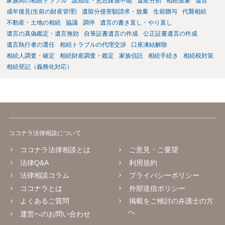
家族間の相続トラブル
認知症・意思疎通不能
遺産分割
相続放棄
遺言
成年後見(生前の財産管理)
遺留分侵害額請求・放棄
生前贈与
代襲相続
不動産・土地の相続
協議
調停
遺言の書き直し・やり直し
遺言の真偽鑑定・遺言無効
自筆証書遺言の作成
公正証書遺言の作成
遺言執行者の選任
相続トラブルの代理交渉
口座凍結解除
相続人調査・確定
相続財産調査・鑑定
家族信託
相続手続き
相続税対策
相続登記（義務化対応）
ココナラ法律相談について
ココナラ法律相談とは
ご意見・ご要望
法律Q&A
利用規約
法律相談コラム
プライバシーポリシー
ココナラとは
外部送信ポリシー
よくあるご質問
掲載をご検討の弁護士の方
へ
運営へのお問い合わせ