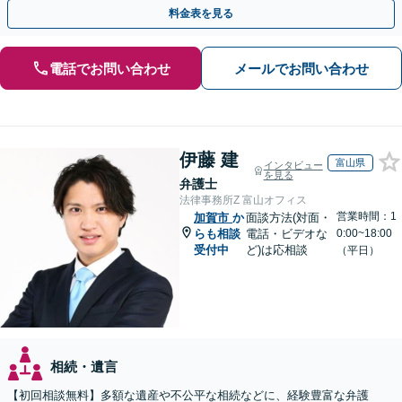
題も対応可能。【電話相談・WEB面談可】
料金表を見る
電話でお問い合わせ
メールでお問い合わせ
伊藤 建
富山県
インタビュー
を見る
弁護士
法律事務所Z 富山オフィス
営業時間：1
加賀市
か
面談方法(対面・
らも相談
電話・ビデオな
0:00~18:00
受付中
ど)は応相談
（平日）
相続・遺言
【初回相談無料】多額な遺産や不公平な相続などに、経験豊富な弁護