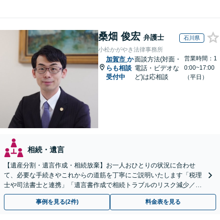
桑畑 俊宏
弁護士
石川県
小松かがやき法律事務所
営業時間：1
加賀市
か
面談方法(対面・
らも相談
電話・ビデオな
0:00~17:00
受付中
ど)は応相談
（平日）
相続・遺言
【遺産分割・遺言作成・相続放棄】お一人おひとりの状況に合わせ
て、必要な手続きやこれからの道筋を丁寧にご説明いたします「税理
士や司法書士と連携」「遺言書作成で相続トラブルのリスク減少／形
式や内容について丁寧にアドバイス」
事例を見る(2件)
料金表を見る