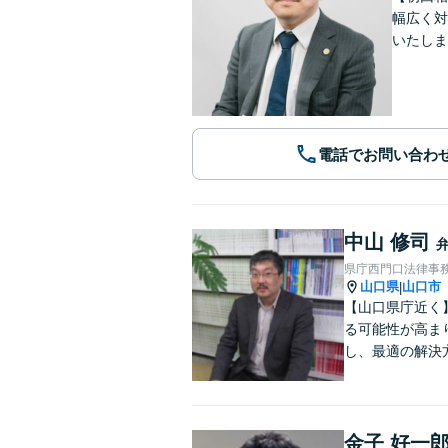
幅広く対
いたしま
電話でお問い合わ
中山 修司
県庁西門口法律事
山口県
山口市
|
【山口県庁近く
る可能性が高ま
し、最適の解決
金子 好一