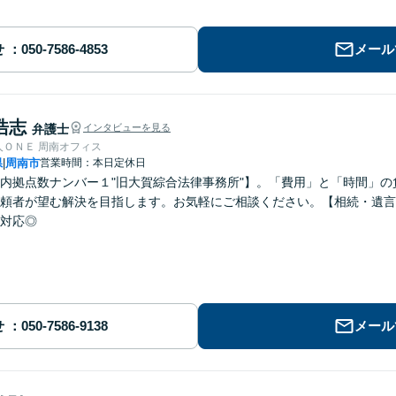
せ
メール
浩志
弁護士
インタビューを見る
人ＯＮＥ 周南オフィス
県
周南市
営業時間：本日定休日
|
内拠点数ナンバー１"旧大賀綜合法律事務所"】。「費用」と「時間」
頼者が望む解決を目指します。お気軽にご相談ください。【相続・遺言
対応◎
せ
メール