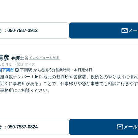
せ
メー
清彦
弁護士
インタビューを見る
人ＯＮＥ 下関オフィス
県
下関市
下関駅
から徒歩5分
営業時間：本日定休日
|
拠点数ナンバー１▶︎▷地元の裁判所や警察署、役所とのやり取りに慣
近くに事務所がある」ことで、仕事帰りや急な事態でも相談に行きやす
事務所にご相談ください。
せ
メール