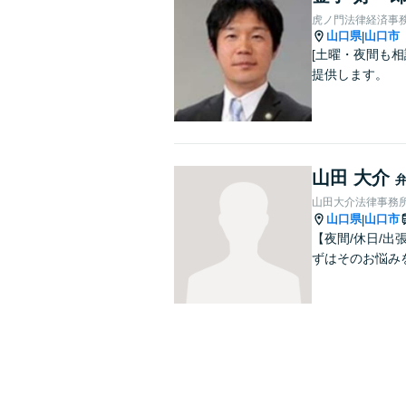
虎ノ門法律経済事務
山口県
山口市
|
[土曜・夜間も相
提供します。
山田 大介
山田大介法律事務
山口県
山口市
|
【夜間/休日/
ずはそのお悩み