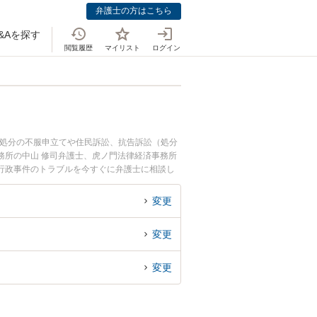
弁護士の方はこちら
&Aを探す
閲覧履歴
マイリスト
ログイン
政処分の不服申立てや住民訴訟、抗告訴訟（処分
務所の中山 修司弁護士、虎ノ門法律経済事務所
行政事件のトラブルを今すぐに弁護士に相談し
の弁護士に相談予約したい』などでお困りの相談
変更
変更
変更