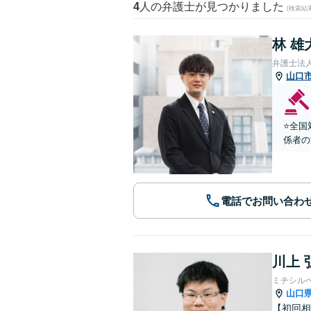
4
人の弁護士が見つかりました
(検索結
林 雄
弁護士法
山口
⭐️全
係者の
電話でお問い合わ
川上 
ミチシル
山口
【初回相