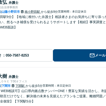
政弘
弁護士
総合法律事務所
県
山陽小野田市
南小野田駅
から徒歩9分
営業時間：本日定休日
|
田駅9分】【地域に根付いた弁護士】相談者さまのお気持ちに寄り添っ
い、然るべき補償を受けられるようサポートします【相続】事実調査と
WEB面談】
せ
メール
大樹
弁護士
人ＯＮＥ 下関オフィス
県
下関市
下関駅
から徒歩5分
営業時間：本日定休日
|
E・WEB相談可】山口県内拠点数ナンバーONE！豊富な実績を活かし、
助言だけでなく、解決後の未来を見据えたプランをご提案。離婚問題／
全個室】【下関駅5分】