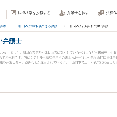
法律相談を投稿する
弁護士を探す
法律Q
弁護士
山口市で法律相談できる弁護士
山口市で行政事件に強い弁護士
い弁護士
見つかりました。初回面談無料や休日面談に対応している弁護士なども掲載中。行
もでき便利です。特にミチシルベ法律事務所の川上 弘達弁護士や県庁西門口法律事
情報や弁護士費用、強みなどが注目されています。『山口市で土日や夜間に発生した
近くの弁護士を検索したい』『初回相談無料で行政事件を法律相談できる山口市内