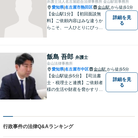
弁護士法人名古屋総合法律事務所 金山駅前事務所
約可】【駐車場あり】【見積
愛知県
名古屋市熱田区
金山駅
から徒歩1分
|
無料】
【金山駅1分】【初回面談無
詳細を見
料】ご依頼内容はみな違うか
る
らこそ、一人ひとりにぴった
りの解決を大切にしていま
す。 あなたにとって一番良い
結果を一緒に目指してまいり
ます。誰にも話せず抱えてき
飯島 吾郎
弁護士
た不安を、どうぞお聞かせく
金山法律事務所
ださい。【電話・WEB相談も
愛知県
名古屋市中区
金山駅
から徒歩5分
|
対応可能】
【金山駅徒歩5分】【司法書
詳細を見
士・税理士と連携】ご依頼者
る
様の生活や財産を脅かすリス
クを排除し、その権利と利益
をお守りするべく尽力を続け
ております。相続問題／借金
問題／不動産問題など幅広く
対応します。【地域に根差し
行政事件の法律Q&Aランキング
た弁護士】お気軽にご相談く
ださい。