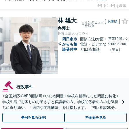
4件中 1-4件を表示
林 雄大
兵庫県
インタビュー
を見る
弁護士
弁護士法人セラヴィ
営業時間：0
四日市市
面談方法(対面・
からも相
電話・ビデオな
9:00~21:00
談受付中
ど)は応相談
（平日）
行政事件
⭐️全国対応⭐️WEB面談可⭐️いじめ問題・学校を相手にした問題に特化⭐️
学校生活でお困りのお子さまと保護者の方、学校関係者の方のお気持
ちに寄り添い、「適切な問題解決」を目指します。【初回相談20分無
料】
事例を見る(2件)
料金表を見る