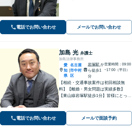
い残業代のトラブルはお任せくださ
い。【離婚・男女】豊富な対応実績が
あります。
電話でお問い合わせ
メールでお問い合わせ
加島 光
弁護士
加島法律事務所
岩塚駅
か
営業時間：09:00
愛
名古屋
~17:00（平日）
知
市中村
ら徒歩1
|
県
区
分
【相続・交通事故案件は初回相談無
料】【離婚・男女問題は実績多数】
【東山線岩塚駅徒歩1分】皆様にとって
身近な、敷居の低い弁護士を目指して
います。
電話でお問い合わせ
メールで面談予約