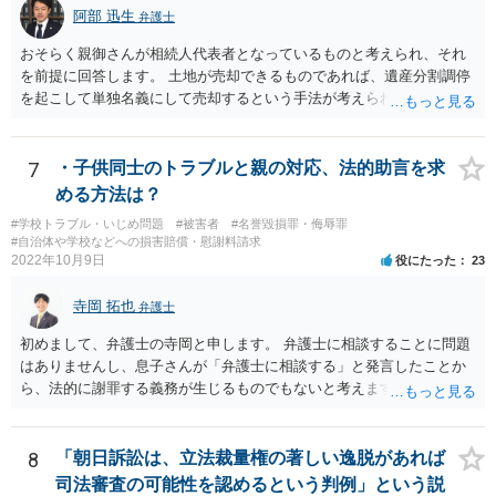
阿部 迅生
弁護士
おそらく親御さんが相続人代表者となっているものと考えられ、それ
を前提に回答します。 土地が売却できるものであれば、遺産分割調停
を起こして単独名義にして売却するという手法が考えられます。 相続
人を見つけ出すことは時間と費用はかかりますが、実現できないこと
ではないです。問題は売却できる土地かどうかとどの程度で売却でき
るかになります。 売却できない又は売却できたとしてもわずかな金額
7
・子供同士のトラブルと親の対応、法的助言を求
であるとなれば、共有持ち分の放棄ができるかの検討になりますが、
める方法は？
放棄できたとしても時間と費用はかかるので、固定資産税の金額と比
#学校トラブル・いじめ問題
#被害者
#名誉毀損罪・侮辱罪
較して費用対効果があるかどうかという検討になります。
#自治体や学校などへの損害賠償・慰謝料請求
2022年10月9日
役にたった
23
寺岡 拓也
弁護士
初めまして、弁護士の寺岡と申します。 弁護士に相談することに問題
はありませんし、息子さんが「弁護士に相談する」と発言したことか
ら、法的に謝罪する義務が生じるものでもないと考えます。 経緯から
してもはや当人同士でのお話は難しい段階にきているようにも思いま
す。 子どもの専門相談窓口もありますし、一度相談だけでもしてはい
かがでしょうか。
8
「朝日訴訟は、立法裁量権の著しい逸脱があれば
司法審査の可能性を認めるという判例」という説