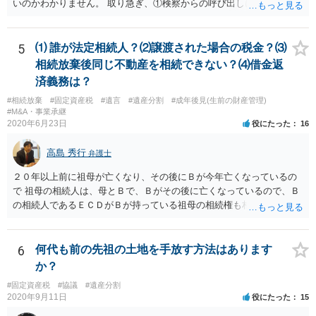
いのかわかりません。 取り急ぎ、①検察からの呼び出しにはきちんと
応じることと、②早めに届いた書類を持って弁護士に相談に行くのが
いいと思います。 ＞示談と刑事の両方を相談できる弁護士の先生をさ
がしております。 ネットでさがすとあまりの多さに戸惑っておりま
5
⑴ 誰が法定相続人？⑵譲渡された場合の税金？⑶
す。 どの方にお願いしても同じなのでしょうか。 話してみた感じや説
相続放棄後同じ不動産を相続できない？⑷借金返
明など、いろいろ考慮して判断することになります。 書類が届いたば
済義務は？
かりで不安でしょうから、どこかしら相談に行ってみると良いと思い
#相続放棄
#固定資産税
#遺言
#遺産分割
#成年後見(生前の財産管理)
ます。 複数の弁護士に相談されて決められるケースもありますし、は
#M&A・事業承継
じめに相談したところで依頼しなければならないわけではありませ
2020年6月23日
役にたった
16
ん。
高島 秀行
弁護士
２０年以上前に祖母が亡くなり、その後にＢが今年亡くなっているの
で 祖母の相続人は、母とＢで、Ｂがその後に亡くなっているので、Ｂ
の相続人であるＥＣＤがＢが持っている祖母の相続権も相続すること
となります。 したがって、遺産分割協議するにも、相続放棄するにも
Ｅも行う必要があります。 Ｂの配偶者であるＥは常にＢの相続人とな
ります。
6
何代も前の先祖の土地を手放す方法はあります
か？
#固定資産税
#協議
#遺産分割
2020年9月11日
役にたった
15