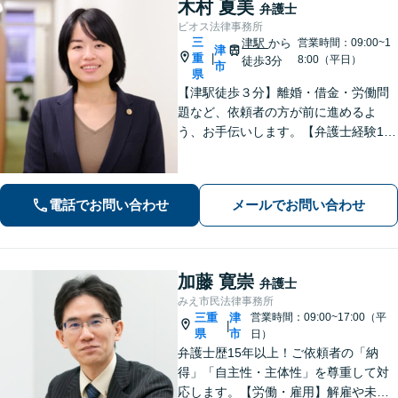
木村 夏美
弁護士
ビオス法律事務所
三
津駅
から
営業時間：09:00~1
津
重
|
8:00（平日）
徒歩3分
市
県
【津駅徒歩３分】離婚・借金・労働問
題など、依頼者の方が前に進めるよ
う、お手伝いします。【弁護士経験10
年以上】当日相談可能です（予約必
要）。【駐車券サービスあり】お気軽
にご相談ください。
電話でお問い合わせ
メールでお問い合わせ
加藤 寛崇
弁護士
みえ市民法律事務所
三重
津
営業時間：09:00~17:00（平
|
県
市
日）
弁護士歴15年以上！ご依頼者の「納
得」「自主性・主体性」を尊重して対
応します。【労働・雇用】解雇や未払