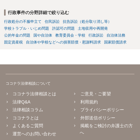
行政事件の分野詳細で絞り込む
行政処分の不服申立て
住民訴訟
抗告訴訟（処分取り消し等）
学校トラブル・いじめ問題
許認可の問題
土地収用や再開発
公的年金の問題
国や自治体
教育委員会・学校
行政訴訟
自治体法務
固定資産税
自治体や学校などへの損害賠償・慰謝料請求
国家賠償請求
ココナラ法律相談について
ココナラ法律相談とは
ご意見・ご要望
法律Q&A
利用規約
法律相談コラム
プライバシーポリシー
ココナラとは
外部送信ポリシー
よくあるご質問
掲載をご検討の弁護士の方
へ
運営へのお問い合わせ