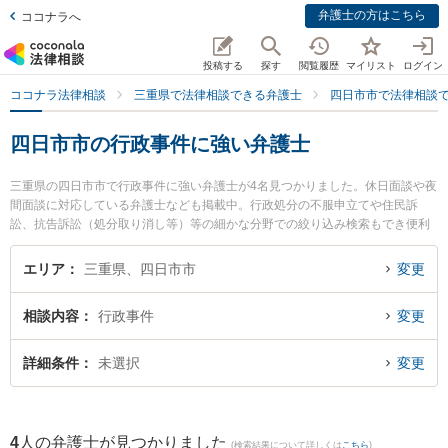
弁護士の方はこちら
ココナラへ
投稿する
探す
閲覧履歴
マイリスト
ログイン
ココナラ法律相談
三重県で法律相談できる弁護士
四日市市で法律相談
四日市市の行政事件に強い弁護士
三重県の四日市市で行政事件に強い弁護士が4名見つかりました。休日面談や夜
間面談に対応している弁護士なども掲載中。行政処分の不服申立てや住民訴
訟、抗告訴訟（処分取り消し等）等の細かな分野での絞り込み検索もでき便利
です。特に杉岡法律事務所の杉岡 弘章弁護士や四日市SG法律事務所の伊藤 朋
紀弁護士、北勢綜合法律事務所の早川 忠宏弁護士のプロフィール情報や弁護士
エリア
三重県、四日市市
変更
費用、強みなどが注目されています。『四日市市で土日や夜間に発生した行政
事件のトラブルを今すぐに弁護士に相談したい』『行政事件のトラブル解決の
相談内容
行政事件
変更
実績豊富な近くの弁護士を検索したい』『初回相談無料で行政事件を法律相談
できる四日市市内の弁護士に相談予約したい』などでお困りの相談者さんにお
すすめです。
詳細条件
未選択
変更
4
人の弁護士が見つかりました
(検索結果について詳しくは
こちら
)