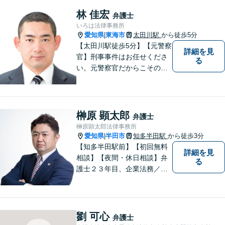
町、東浦町、美浜町、南知多
林 佳宏
弁護士
町などでお困りの方がいまし
いろは法律事務所
たらすぐにご相談ください。
愛知県
東海市
太田川駅
から徒歩5分
|
【太田川駅徒歩5分】【元警察
詳細を見
官】刑事事件はお任せくださ
る
い。元警察官だからこその視
点で、有利な解決を目指しま
す。粘り強い交渉を行いま
す。相手側の無理難題に屈す
ることはございません。元警
榊原 顕太郎
弁護士
察官の経験を活かした交通事
榊原顕太郎法律事務所
故事案対応もいたします。
愛知県
半田市
知多半田駅
から徒歩3分
|
【知多半田駅前】【初回無料
詳細を見
相談】【夜間・休日相談】弁
る
護士２３年目、企業法務／交
通事故／借金問題／離婚など
幅広いお困りごとを解決！中
小企業診断士の資格を持つ弁
護士が、事業経営を強力サポ
劉 可心
弁護士
ートいたします！【ネット予