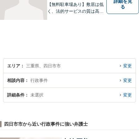
詳細を見
【無料駐車場あり】敷居は低
る
く、法的サービスの質は高く
をモットーに、ご相談者の立
場に立って、問題の解決を目
指します。交通事故／借金問
題／離婚問題／相続問題／企
業法務など、幅広く対応可
能。【明確な料金体系】どう
ぞご連絡ください。
エリア
三重県、四日市市
変更
相談内容
行政事件
変更
詳細条件
未選択
変更
四日市市から近い行政事件に強い弁護士