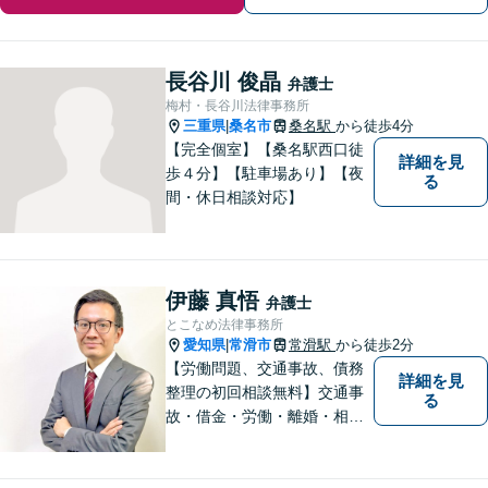
長谷川 俊晶
弁護士
梅村・長谷川法律事務所
三重県
桑名市
桑名駅
から徒歩4分
|
【完全個室】【桑名駅西口徒
詳細を見
歩４分】【駐車場あり】【夜
る
間・休日相談対応】
伊藤 真悟
弁護士
とこなめ法律事務所
愛知県
常滑市
常滑駅
から徒歩2分
|
【労働問題、交通事故、債務
詳細を見
整理の初回相談無料】交通事
る
故・借金・労働・離婚・相続
問題が得意です。愛知県常滑
市、東海市、知多市、半田
市、大府市、武豊町、阿久比