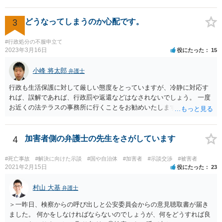
可能性がありました。 となると、警察官としては、あなたがサインし
ようとしまいと現行犯逮捕できるわけです。 そこを、「サインをしな
いと逮捕する」というのは、「現行犯逮捕して刑事処分（罰金でも前
3
どうなってしまうのか心配です。
科になる）にできるが、認めてサインすれば反則処理（何千円程度の
反則金があっても前科にならない）ですませてあげる」という意味で
#行政処分の不服申立て
す。 あなたはこの警察官を非難するのではなく、感謝すべきというこ
2023年3月16日
役にたった
15
とです。 警察官の「こんな事を言うのだったら免許証返した方がい
い」との発言ですが、実際「前の車が赤で右折進行したから、自分も
小峰 将太郎
弁護士
（信号無視）した」というあなたと同じ考えの人が運転をしている公
行政も生活保護に対して厳しい態度をとっていますが、冷静に対応す
道は、きちんと交通ルールを守っている人や歩行者らにとってとても
れば、誤解であれば、行政罰や返還などはなされないでしょう。 一度
危険なものであり怖いので、そのような人には是非とも運転免許を返
お近くの法テラスの事務所に行くことをお勧めいたします。
納してほしいと思うのが社会の大勢です。 実際「交通違反を繰り返せ
ば免許停止や取消（強制返納）になる」のはそういうことです。 たま
たま（あなたにとって）いい警察官にあたったことをきっかけに、む
4
加害者側の弁護士の先生をさがしています
しろ今回を苦い薬（良い教訓）として反省し、次回から「前の車は赤
で右折進行したけど、自分は右折進行を思いとどまった」と交通ルー
ルを遵守するドライバーになってほしいと期待しています。
#死亡事故
#解決に向けた示談
#国や自治体
#加害者
#示談交渉
#被害者
2021年2月15日
役にたった
23
村山 大基
弁護士
＞一昨日、検察からの呼び出しと公安委員会からの意見聴取書が届き
ました。 何かをしなければならないのでしょうが、何をどうすれば良