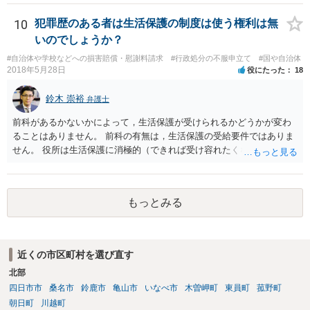
10
犯罪歴のある者は生活保護の制度は使う権利は無
いのでしょうか？
#自治体や学校などへの損害賠償・慰謝料請求
#行政処分の不服申立て
#国や自治体
2018年5月28日
役にたった
18
鈴木 崇裕
弁護士
前科があるかないかによって，生活保護が受けられるかどうかが変わ
ることはありません。 前科の有無は，生活保護の受給要件ではありま
せん。 役所は生活保護に消極的（できれば受け容れたくない）な姿勢
を示すことが多いようですが， 受給要件を満たしていることをきちん
と説明しましょう。
もっとみる
近くの市区町村を選び直す
北部
四日市市
桑名市
鈴鹿市
亀山市
いなべ市
木曽岬町
東員町
菰野町
朝日町
川越町