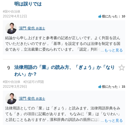
明は誤りでは
#国や自治体
2022年4月12日
役にたった
10
濵門 俊也
弁護士
結論から申し上げますと参考書の記述が正しいです。よく判旨を読ん
でいただきたいのですが，「基準」を設定するのは法律を制定する国
会であり，立法裁量に委ねられています。「認定」判断をするのが行
政であり，行政裁量に委ねられています。「現実の生活条件を無視し
て著しく低い基準を設定する」おそれのある主体は国会です。ですの
で，後の「裁量権」の主体も国会となります。
9
法律用語の「業」の読み方、「ぎょう」か「なり
わい」か？
#国や自治体
#許認可の問題
2022年3月29日
役にたった
15
濵門 俊也
弁護士
法律用語としての「業」は「ぎょう」と読みます。法律用語辞典をみ
ても「き」の項目に記載があります。 ちなみに「業」は「なりわい」
と読むこともありますが，漢和辞典の訓読みの箇所には記載がないで
す。「生業」と表記するのがよいでしょう。