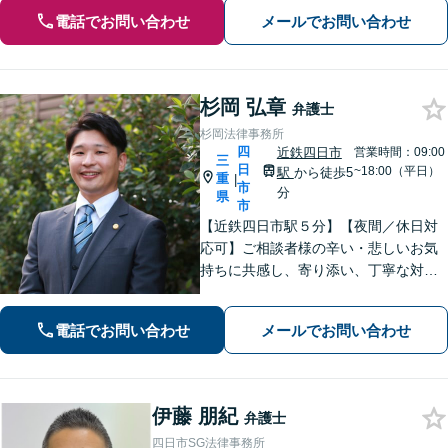
電話でお問い合わせ
メールでお問い合わせ
杉岡 弘章
弁護士
杉岡法律事務所
四
近鉄四日市
営業時間：09:00
三
日
~18:00（平日）
駅
から徒歩5
重
|
市
分
県
市
【近鉄四日市駅５分】【夜間／休日対
応可】ご相談者様の辛い・悲しいお気
持ちに共感し、寄り添い、丁寧な対応
を心がけます。離婚／不動産／借金／
相続／刑事事件など、幅広く対応【地
電話でお問い合わせ
メールでお問い合わせ
域に根ざした弁護士】お気軽にお問い
合わせください。
伊藤 朋紀
弁護士
四日市SG法律事務所