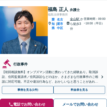
福島 正人
弁護士
福島法律事務所
金山駅
か
営業時間：09:00
愛
名古
~18:00（平日）
知
屋市
ら徒歩3
|
県
中区
分
行政事件
【初回相談無料】オンブズマン活動に携わってきた経験あり。取消訴
訟、住民監査請求／住民訴訟などのほか、さまざまな行政事件のご相
談に対応可能。不正や違法行為など、おかしいなと思うことがあれ
ば、ぜひご相談ください【夜間・休日対応可】【金山駅5分】
事例を見る(1件)
料金表を見る
電話でお問い合わせ
メールでお問い合わせ