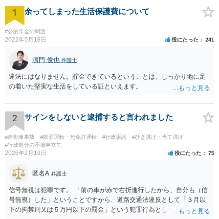
1
余ってしまった生活保護費について
#公的年金の問題
2022年5月18日
役にたった
241
濵門 俊也
弁護士
違法にはなりません。貯金できているということは、しっかり地に足
の着いた堅実な生活をしている証といえます。
2
サインをしないと逮捕すると言われました
#自動車事故
#飲酒運転・無免許運転
#行政訴訟
#ひき逃げ・当て逃げ
#行政処分の不服申立て
2026年2月19日
役にたった
75
匿名A
弁護士
信号無視は犯罪です。 「前の車が赤で右折進行したから、自分も（信
号無視）した」ということですから、道路交通法違反として「３月以
下の拘禁刑又は５万円以下の罰金」という犯罪行為として処罰される