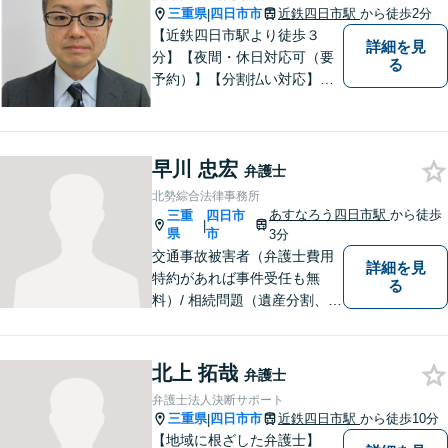
三重県
四日市市
近鉄四日市駅
から徒歩2分
|
【近鉄四日市駅より徒歩３
詳細を見
分】【夜間・休日対応可（要
る
予約）】【分割払い対応】
【弁護士歴１０年以上】 法律
相談を大切にしています。ま
ずはできる限り丁寧にお聞き
早川 忠宏
して、一緒に解決方法を考え
弁護士
る手助けをさせていただけれ
北勢綜合法律事務所
ばと思いますので、お気軽に
あすなろう四日市駅
から徒歩
三重
四日市
|
ご相談ください。
県
市
3分
交通事故被害者（弁護士費用
詳細を見
特約があれば事件受任も無
る
料）/ 相続問題（遺産分割、遺
言等）。是非一度ご相談くだ
さい。
北上 拓哉
弁護士
弁護士法人決断サポート
三重県
四日市市
近鉄四日市駅
から徒歩10分
|
【地域に根ざした弁護士】