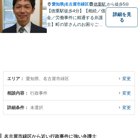
愛知県
名古屋市緑区
徳重駅
から徒歩5分
|
【徳重駅徒歩4分】【相続／借
詳細を見
金／労働事件に精通する弁護
る
士】町の皆さんのお困りごと
を何でも解決するジェネラリ
スト弁護士。社会の秩序を保
つべく、環境問題やマイナン
バー等の情報問題にも意欲高
く取り組みます。お困りごと
があれば。お気軽にご相談く
ださい。
エリア
愛知県、名古屋市緑区
変更
相談内容
行政事件
変更
詳細条件
未選択
変更
名古屋市緑区から近い行政事件に強い弁護士