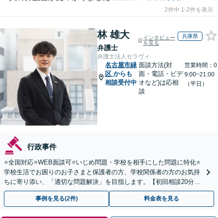
2件中 1-2件を表示
林 雄大
兵庫県
インタビュー
を見る
弁護士
弁護士法人セラヴィ
名古屋市緑
面談方法(対
営業時間：0
区
からも
面・電話・ビデ
9:00~21:00
相談受付中
オなど)は応相
（平日）
談
行政事件
⭐️全国対応⭐️WEB面談可⭐️いじめ問題・学校を相手にした問題に特化⭐️
学校生活でお困りのお子さまと保護者の方、学校関係者の方のお気持
ちに寄り添い、「適切な問題解決」を目指します。【初回相談20分無
料】
事例を見る(2件)
料金表を見る