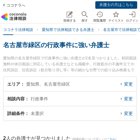
弁護士の方はこちら
ココナラへ
投稿する
探す
閲覧履歴
マイリスト
ログイン
ココナラ法律相談
愛知県で法律相談できる弁護士
名古屋市で法律相談
名古屋市緑区の行政事件に強い弁護士
愛知県の名古屋市緑区で行政事件に強い弁護士が2名見つかりました。初回面談
無料や休日面談に対応している弁護士なども掲載中。行政処分の不服申立てや
住民訴訟、抗告訴訟（処分取り消し等）等の細かな分野での絞り込み検索もで
き便利です。特にさんずい法律事務所の山田 瑞樹弁護士や緑オリーブ法律事務
所の濱嶌 将周弁護士のプロフィール情報や弁護士費用、強みなどが注目されて
エリア
愛知県、名古屋市緑区
変更
います。『名古屋市緑区で土日や夜間に発生した行政事件のトラブルを今すぐ
に弁護士に相談したい』『行政事件のトラブル解決の実績豊富な近くの弁護士
相談内容
行政事件
変更
を検索したい』『初回相談無料で行政事件を法律相談できる名古屋市緑区内の
弁護士に相談予約したい』などでお困りの相談者さんにおすすめです。
詳細条件
未選択
変更
2
人の弁護士が見つかりました
(検索結果について詳しくは
こちら
)