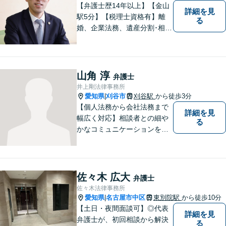
ださい。
【弁護士歴14年以上】【金山
詳細を見
駅5分】【税理士資格有】離
る
婚、企業法務、遺産分割･相続
税、立ち退き、税務調査対応
OK！税理士資格を持つ弁護士
が法律・税金問題を一括して
解決。【公式LINE】連絡も便
山角 淳
弁護士
利！お気軽にご相談くださ
井上剛法律事務所
い！
愛知県
刈谷市
刈谷駅
から徒歩3分
|
【個人法務から会社法務まで
詳細を見
幅広く対応】相談者との細や
る
かなコミュニケーションを大
切にし、親切・丁寧で分かり
やすい説明を心がけておりま
す。法律問題でお困りでした
ら、お早めにご相談くださ
佐々木 広大
弁護士
い。【JR在来線「刈谷駅」4
佐々木法律事務所
分】【駐車場あり】
愛知県
名古屋市中区
東別院駅
から徒歩10分
|
【土日・夜間面談可】◎代表
詳細を見
弁護士が、初回相談から解決
る