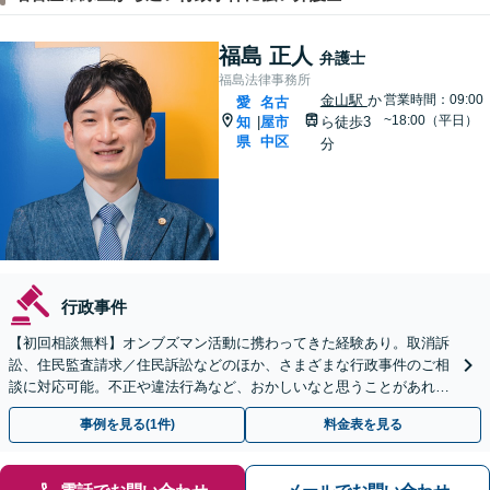
福島 正人
弁護士
福島法律事務所
金山駅
か
営業時間：09:00
愛
名古
~18:00（平日）
知
屋市
ら徒歩3
|
県
中区
分
行政事件
【初回相談無料】オンブズマン活動に携わってきた経験あり。取消訴
訟、住民監査請求／住民訴訟などのほか、さまざまな行政事件のご相
談に対応可能。不正や違法行為など、おかしいなと思うことがあれ
ば、ぜひご相談ください【夜間・休日対応可】【金山駅5分】
事例を見る(1件)
料金表を見る