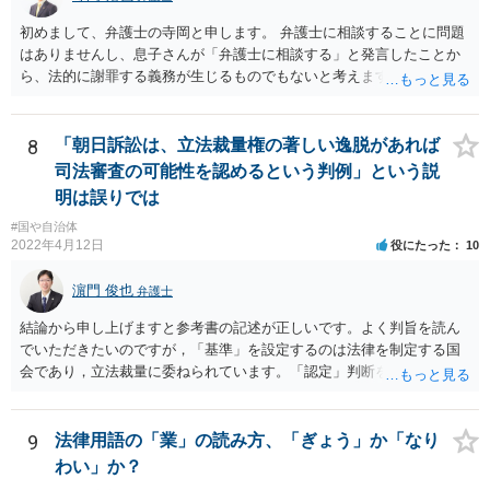
初めまして、弁護士の寺岡と申します。 弁護士に相談することに問題
はありませんし、息子さんが「弁護士に相談する」と発言したことか
ら、法的に謝罪する義務が生じるものでもないと考えます。 経緯から
してもはや当人同士でのお話は難しい段階にきているようにも思いま
す。 子どもの専門相談窓口もありますし、一度相談だけでもしてはい
かがでしょうか。
8
「朝日訴訟は、立法裁量権の著しい逸脱があれば
司法審査の可能性を認めるという判例」という説
明は誤りでは
#国や自治体
2022年4月12日
役にたった
10
濵門 俊也
弁護士
結論から申し上げますと参考書の記述が正しいです。よく判旨を読ん
でいただきたいのですが，「基準」を設定するのは法律を制定する国
会であり，立法裁量に委ねられています。「認定」判断をするのが行
政であり，行政裁量に委ねられています。「現実の生活条件を無視し
て著しく低い基準を設定する」おそれのある主体は国会です。ですの
で，後の「裁量権」の主体も国会となります。
9
法律用語の「業」の読み方、「ぎょう」か「なり
わい」か？