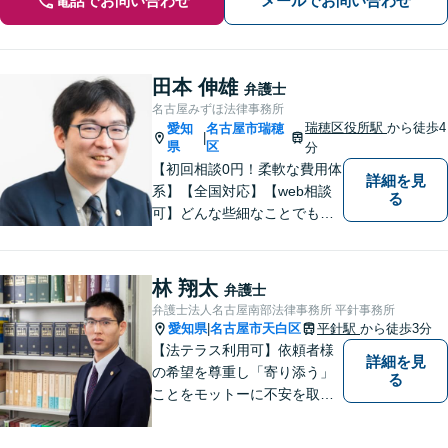
電話でお問い合わせ
メールでお問い合わせ
田本 伸雄
弁護士
名古屋みずほ法律事務所
瑞穂区役所駅
から徒歩4
愛知
名古屋市瑞穂
|
県
区
分
【初回相談0円！柔軟な費用体
詳細を見
系】【全国対応】【web相談
る
可】どんな些細なことでもお
気軽にご相談ください。イン
ターネット／削除請求や開示
請求、利用規約などのトラブ
林 翔太
弁護士
ルはお任せ！相続／感情面の
弁護士法人名古屋南部法律事務所 平針事務所
納得感を重視します。
愛知県
名古屋市天白区
平針駅
から徒歩3分
|
【法テラス利用可】依頼者様
詳細を見
の希望を尊重し「寄り添う」
る
ことをモットーに不安を取り
除くサポートをしてまいりま
す。法律の観点からだけでな