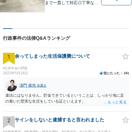
まで一貫して対応◎丁寧な対
応に強み。【刑事事件】早期
の身柄解放、不起訴など、豊
富な経験をもとに最善の解決
を目指します【相続問題】遺
産分割調停や審判もお任せく
行政事件の法律Q&Aランキング
ださい【東別院駅】
1
余ってしまった生活保護費について
#公的年金の問題
2022年5月18日
役にたった
241
濵門 俊也
弁護士
違法にはなりません。貯金できているということは、しっかり地に足
の着いた堅実な生活をしている証といえます。
2
サインをしないと逮捕すると言われました
#自動車事故
#飲酒運転・無免許運転
#行政訴訟
#ひき逃げ・当て逃げ