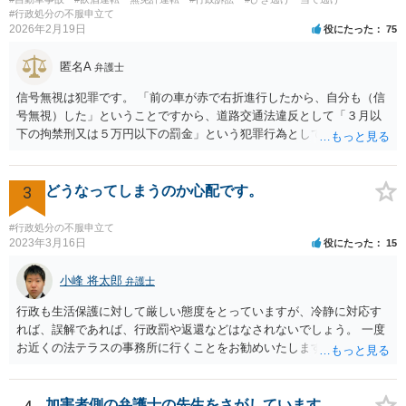
#行政処分の不服申立て
2026年2月19日
役にたった
75
匿名A
弁護士
信号無視は犯罪です。 「前の車が赤で右折進行したから、自分も（信
号無視）した」ということですから、道路交通法違反として「３月以
下の拘禁刑又は５万円以下の罰金」という犯罪行為として処罰される
可能性がありました。 となると、警察官としては、あなたがサインし
ようとしまいと現行犯逮捕できるわけです。 そこを、「サインをしな
いと逮捕する」というのは、「現行犯逮捕して刑事処分（罰金でも前
3
どうなってしまうのか心配です。
科になる）にできるが、認めてサインすれば反則処理（何千円程度の
反則金があっても前科にならない）ですませてあげる」という意味で
#行政処分の不服申立て
す。 あなたはこの警察官を非難するのではなく、感謝すべきというこ
2023年3月16日
役にたった
15
とです。 警察官の「こんな事を言うのだったら免許証返した方がい
い」との発言ですが、実際「前の車が赤で右折進行したから、自分も
小峰 将太郎
弁護士
（信号無視）した」というあなたと同じ考えの人が運転をしている公
行政も生活保護に対して厳しい態度をとっていますが、冷静に対応す
道は、きちんと交通ルールを守っている人や歩行者らにとってとても
れば、誤解であれば、行政罰や返還などはなされないでしょう。 一度
危険なものであり怖いので、そのような人には是非とも運転免許を返
お近くの法テラスの事務所に行くことをお勧めいたします。
納してほしいと思うのが社会の大勢です。 実際「交通違反を繰り返せ
ば免許停止や取消（強制返納）になる」のはそういうことです。 たま
たま（あなたにとって）いい警察官にあたったことをきっかけに、む
加害者側の弁護士の先生をさがしています
しろ今回を苦い薬（良い教訓）として反省し、次回から「前の車は赤