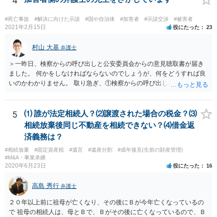
4
で右折進行したけど、自分は右折進行を思いとどまった」と交通ルー
ルを遵守するドライバーになってほしいと期待しています。
#死亡事故
#解決に向けた示談
#国や自治体
#加害者
#示談交渉
#被害者
2021年2月15日
役にたった
23
村山 大基
弁護士
＞一昨日、検察からの呼び出しと公安委員会からの意見聴取書が届き
ました。 何かをしなければならないのでしょうが、何をどうすれば良
いのかわかりません。 取り急ぎ、①検察からの呼び出しにはきちんと
応じることと、②早めに届いた書類を持って弁護士に相談に行くのが
いいと思います。 ＞示談と刑事の両方を相談できる弁護士の先生をさ
がしております。 ネットでさがすとあまりの多さに戸惑っておりま
5
⑴ 誰が法定相続人？⑵譲渡された場合の税金？⑶
す。 どの方にお願いしても同じなのでしょうか。 話してみた感じや説
相続放棄後同じ不動産を相続できない？⑷借金返
明など、いろいろ考慮して判断することになります。 書類が届いたば
済義務は？
かりで不安でしょうから、どこかしら相談に行ってみると良いと思い
#相続放棄
#固定資産税
#遺言
#遺産分割
#成年後見(生前の財産管理)
ます。 複数の弁護士に相談されて決められるケースもありますし、は
#M&A・事業承継
じめに相談したところで依頼しなければならないわけではありませ
2020年6月23日
役にたった
16
ん。
高島 秀行
弁護士
２０年以上前に祖母が亡くなり、その後にＢが今年亡くなっているの
で 祖母の相続人は、母とＢで、Ｂがその後に亡くなっているので、Ｂ