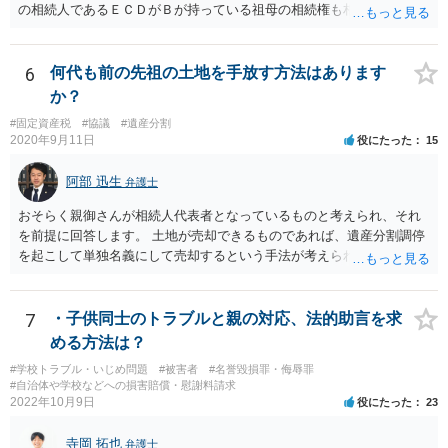
の相続人であるＥＣＤがＢが持っている祖母の相続権も相続すること
となります。 したがって、遺産分割協議するにも、相続放棄するにも
Ｅも行う必要があります。 Ｂの配偶者であるＥは常にＢの相続人とな
ります。
6
何代も前の先祖の土地を手放す方法はあります
か？
#固定資産税
#協議
#遺産分割
2020年9月11日
役にたった
15
阿部 迅生
弁護士
おそらく親御さんが相続人代表者となっているものと考えられ、それ
を前提に回答します。 土地が売却できるものであれば、遺産分割調停
を起こして単独名義にして売却するという手法が考えられます。 相続
人を見つけ出すことは時間と費用はかかりますが、実現できないこと
ではないです。問題は売却できる土地かどうかとどの程度で売却でき
るかになります。 売却できない又は売却できたとしてもわずかな金額
7
・子供同士のトラブルと親の対応、法的助言を求
であるとなれば、共有持ち分の放棄ができるかの検討になりますが、
める方法は？
放棄できたとしても時間と費用はかかるので、固定資産税の金額と比
#学校トラブル・いじめ問題
#被害者
#名誉毀損罪・侮辱罪
較して費用対効果があるかどうかという検討になります。
#自治体や学校などへの損害賠償・慰謝料請求
2022年10月9日
役にたった
23
寺岡 拓也
弁護士