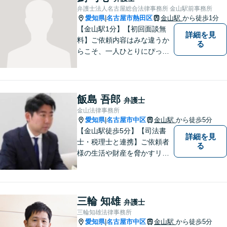
ずは、お気軽にお電話くださ
弁護士法人名古屋総合法律事務所 金山駅前事務所
い。
愛知県
名古屋市熱田区
金山駅
から徒歩1分
|
【金山駅1分】【初回面談無
詳細を見
料】ご依頼内容はみな違うか
る
らこそ、一人ひとりにぴった
りの解決を大切にしていま
す。 あなたにとって一番良い
結果を一緒に目指してまいり
ます。誰にも話せず抱えてき
飯島 吾郎
弁護士
た不安を、どうぞお聞かせく
金山法律事務所
ださい。【電話・WEB相談も
愛知県
名古屋市中区
金山駅
から徒歩5分
|
対応可能】
【金山駅徒歩5分】【司法書
詳細を見
士・税理士と連携】ご依頼者
る
様の生活や財産を脅かすリス
クを排除し、その権利と利益
をお守りするべく尽力を続け
ております。相続問題／借金
問題／不動産問題など幅広く
三輪 知雄
弁護士
対応します。【地域に根差し
三輪知雄法律事務所
た弁護士】お気軽にご相談く
愛知県
名古屋市中区
金山駅
から徒歩5分
|