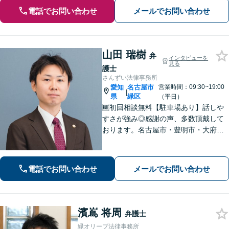
電話でお問い合わせ
メールでお問い合わせ
山田 瑞樹
弁
インタビューを
見る
護士
さんずい法律事務所
愛知
名古屋市
営業時間：09:30~19:00
|
県
緑区
（平日）
🆓初回相談無料【駐車場あり】話しや
すさが強み◎感謝の声、多数頂戴して
おります。名古屋市・豊明市・大府
市・東海市から好アクセス。積極的な
コミュニケーションと親身な対応で、
不安を軽減。理想とする解決を目指し
電話でお問い合わせ
メールでお問い合わせ
ます【土曜・夜間面談OK】
濱嶌 将周
弁護士
緑オリーブ法律事務所