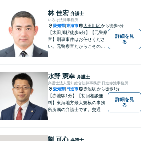
く、お気持ちやご事情に寄り
添った対応が可能です。お気
林 佳宏
弁護士
軽にご相談ください。
いろは法律事務所
愛知県
東海市
太田川駅
から徒歩5分
|
【太田川駅徒歩5分】【元警察
詳細を見
官】刑事事件はお任せくださ
る
い。元警察官だからこその視
点で、有利な解決を目指しま
す。粘り強い交渉を行いま
す。相手側の無理難題に屈す
ることはございません。元警
水野 憲幸
弁護士
察官の経験を活かした交通事
弁護士法人愛知総合法律事務所 日進赤池事務所
故事案対応もいたします。
愛知県
日進市
赤池駅
から徒歩1分
|
【赤池駅1分】【初回相談無
詳細を見
料】東海地方最大規模の事務
る
所所属の弁護士です。交通事
故、離婚問題、相続問題等多
数の事件を扱っています。初
回相談無料、営業時間外の相
談対応も行っております。ま
劉 可心
弁護士