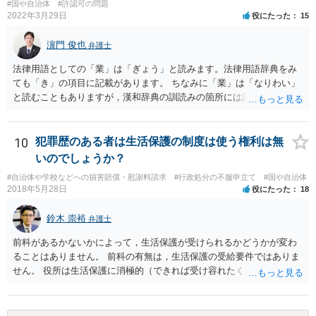
#国や自治体
#許認可の問題
2022年3月29日
役にたった
15
濵門 俊也
弁護士
法律用語としての「業」は「ぎょう」と読みます。法律用語辞典をみ
ても「き」の項目に記載があります。 ちなみに「業」は「なりわい」
と読むこともありますが，漢和辞典の訓読みの箇所には記載がないで
す。「生業」と表記するのがよいでしょう。
10
犯罪歴のある者は生活保護の制度は使う権利は無
いのでしょうか？
#自治体や学校などへの損害賠償・慰謝料請求
#行政処分の不服申立て
#国や自治体
2018年5月28日
役にたった
18
鈴木 崇裕
弁護士
前科があるかないかによって，生活保護が受けられるかどうかが変わ
ることはありません。 前科の有無は，生活保護の受給要件ではありま
せん。 役所は生活保護に消極的（できれば受け容れたくない）な姿勢
を示すことが多いようですが， 受給要件を満たしていることをきちん
と説明しましょう。