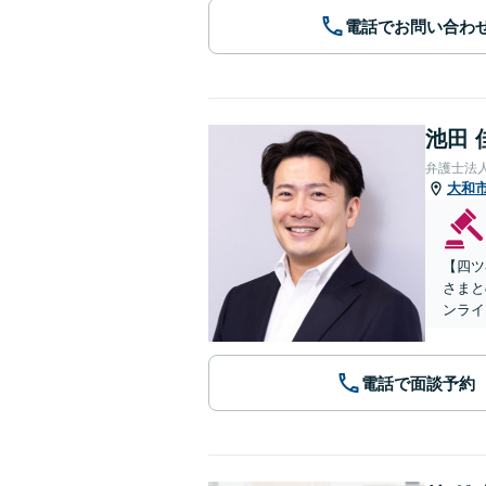
電話でお問い合わ
池田 
弁護士法
大和
【四ツ
さまと
ンライ
電話で面談予約