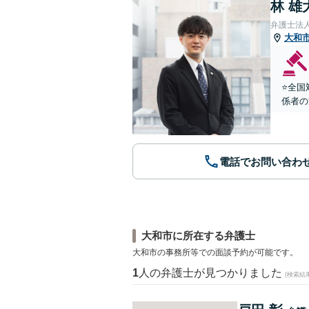
林 雄
弁護士法
大和
⭐️全
係者の
電話でお問い合わ
大和市に所在する弁護士
大和市の事務所等での面談予約が可能です。
1
人の弁護士が見つかりました
(検索結