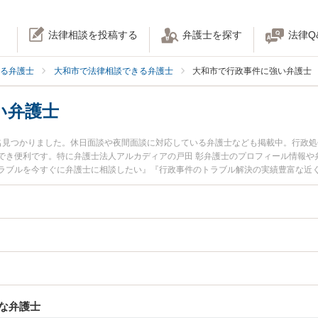
法律相談を投稿する
弁護士を探す
法律Q
る弁護士
大和市で法律相談できる弁護士
大和市で行政事件に強い弁護士
い弁護士
名見つかりました。休日面談や夜間面談に対応している弁護士なども掲載中。行政
でき便利です。特に弁護士法人アルカディアの戸田 彰弁護士のプロフィール情報や
ラブルを今すぐに弁護士に相談したい』『行政事件のトラブル解決の実績豊富な近
予約したい』などでお困りの相談者さんにおすすめです。
な弁護士