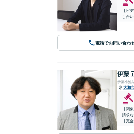
【ビデ
し合い
電話でお問い合わ
伊藤 
伊藤小池
大和
【関東
請求な
【完全