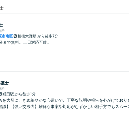
士
士
務所
原市南区
相模大野駅
から徒歩7分
0分まで無料。土日対応可能。
弁護士
務所
町田駅
から徒歩1分
ちを大切に、きめ細やかな心遣いで、丁寧な説明や報告を心がけており
知識】【強い交渉力】難解な事案や対応がむずかしい相手方でもスムー