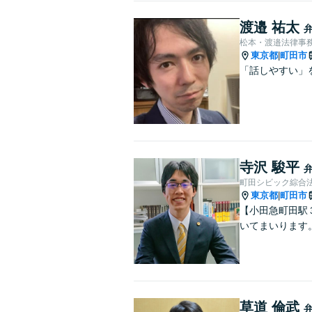
渡邉 祐太
松本・渡邉法律事
東京都
町田市
|
「話しやすい」
寺沢 駿平
町田シビック綜合
東京都
町田市
|
【小田急町田駅
いてまいります
草道 倫武