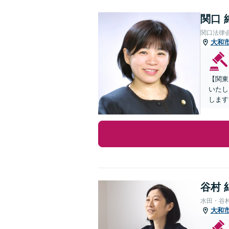
関口 
関口法律
大和
【関東
いたし
します
谷村 
水田・谷
大和