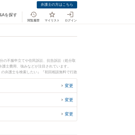
弁護士の方はこちら
&Aを探す
閲覧履歴
マイリスト
ログイン
処分の不服申立てや住民訴訟、抗告訴訟（処分取
弁護士費用、強みなどが注目されています。
くの弁護士を検索したい』『初回相談無料で行政
変更
変更
変更