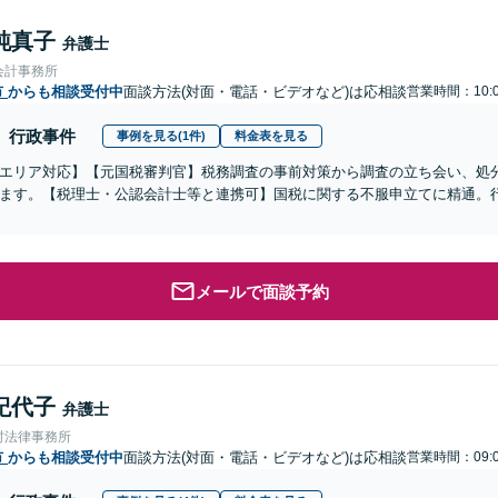
純真子
弁護士
会計事務所
市
からも相談受付中
面談方法(対面・電話・ビデオなど)は応相談
営業時間：10:0
行政事件
事例を見る(1件)
料金表を見る
エリア対応】【元国税審判官】税務調査の事前対策から調査の立ち会い、処
ます。【税理士・公認会計士等と連携可】国税に関する不服申立てに精通。
メールで面談予約
紀代子
弁護士
村法律事務所
市
からも相談受付中
面談方法(対面・電話・ビデオなど)は応相談
営業時間：09:0