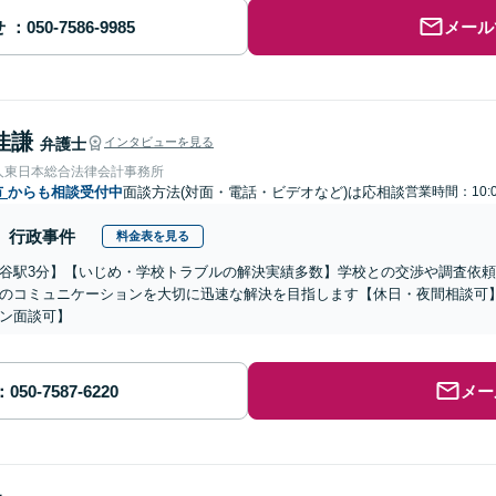
せ
メール
佳謙
弁護士
インタビューを見る
人東日本総合法律会計事務所
市
からも相談受付中
面談方法(対面・電話・ビデオなど)は応相談
営業時間：10:0
行政事件
料金表を見る
谷駅3分】【いじめ・学校トラブルの解決実績多数】学校との交渉や調査依
のコミュニケーションを大切に迅速な解決を目指します【休日・夜間相談可】
ン面談可】
メー