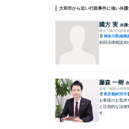
大和市から近い行政事件に強い弁護
國方 実
弁護
德永・國方法律事
神奈川県
相模
|
初回法律相談3
藤森 一樹
多摩・相模法律事
東京都
町田市
|
お客様のお気持
と圧倒的な法律
す。