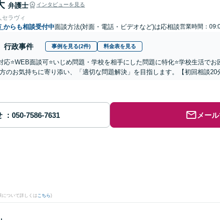
大
弁護士
インタビューを見る
人セラヴィ
市
からも相談受付中
面談方法(対面・電話・ビデオなど)は応相談
営業時間：09:0
行政事件
事例を見る(2件)
料金表を見る
国対応⭐️WEB面談可⭐️いじめ問題・学校を相手にした問題に特化⭐️学校生活
方のお気持ちに寄り添い、「適切な問題解決」を目指します。【初回相談20
せ
メール
果について詳しくは
こちら
)