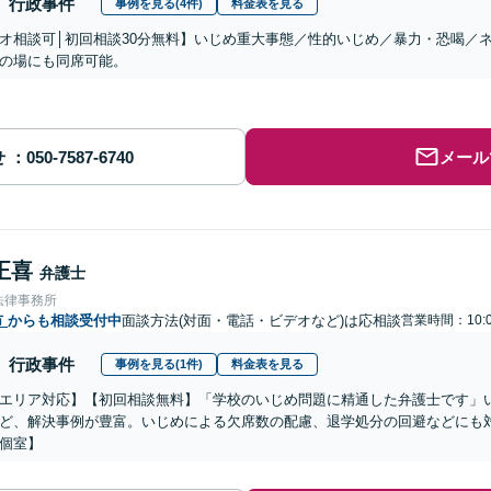
行政事件
事例を見る(4件)
料金表を見る
オ相談可│初回相談30分無料】いじめ重大事態／性的いじめ／暴力・恐喝／
の場にも同席可能。
せ
メール
正喜
弁護士
法律事務所
市
からも相談受付中
面談方法(対面・電話・ビデオなど)は応相談
営業時間：10:0
行政事件
事例を見る(1件)
料金表を見る
エリア対応】【初回相談無料】「学校のいじめ問題に精通した弁護士です」
ど、解決事例が豊富。いじめによる欠席数の配慮、退学処分の回避などにも
個室】