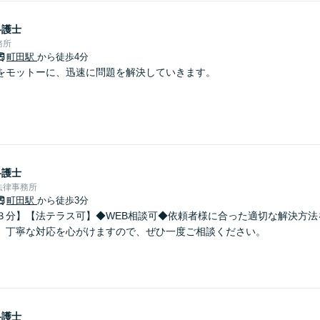
弁護士
務所
町田駅
から徒歩4分
をモットーに、迅速に問題を解決していきます。
弁護士
法律事務所
町田駅
から徒歩3分
３分】【法テラス可】◆WEB相談可◆依頼者様に合った適切な解決方法
。丁寧な対応を心がけますので、ぜひ一度ご相談ください。
弁護士