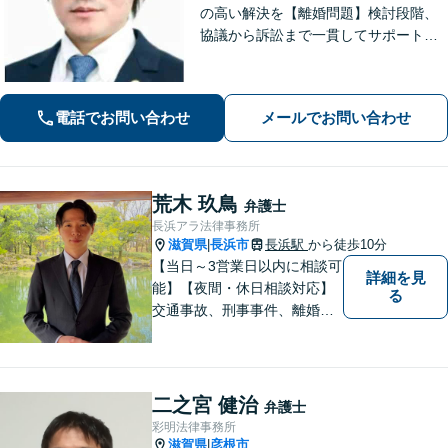
の高い解決を【離婚問題】検討段階、
協議から訴訟まで一貫してサポート
【インターネット】投稿・書き込み削
除、発信者情報開示請求、損害賠償請
求など幅広く対応【オンライン面談】
電話でお問い合わせ
メールでお問い合わせ
【彦根駅7分】
荒木 玖鳥
弁護士
長浜アラ法律事務所
滋賀県
長浜市
長浜駅
から徒歩10分
|
【当日～3営業日以内に相談可
詳細を見
能】【夜間・休日相談対応】
る
交通事故、刑事事件、離婚・
男女問題に注力しておりま
す。まずはお気軽にご相談く
ださい。
二之宮 健治
弁護士
彩明法律事務所
滋賀県
彦根市
|