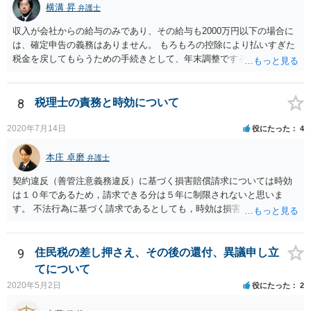
横溝 昇
弁護士
収入が会社からの給与のみであり、その給与も2000万円以下の場合に
は、確定申告の義務はありません。 もろもろの控除により払いすぎた
税金を戻してもらうための手続きとして、年末調整でするのか、確定
申告でするのか、ということになります。 そうではなく、確定申告を
する義務がある場合で確定申告をしなかった場合には、税務署の調査
等があり、本来払うべき税金にプラスして加算税の処分を科される場
8
税理士の責務と時効について
合もあります。 高額なものでもない限り単なる無申告だけでは直ちに
逮捕されないとは思います。
2020年7月14日
役にたった
4
本庄 卓磨
弁護士
契約違反（善管注意義務違反）に基づく損害賠償請求については時効
は１０年であるため，請求できる分は５年に制限されないと思いま
す。 不法行為に基づく請求であるとしても，時効は損害を知ってから
３年です。 金額も大きいとのことですので，弁護士にご相談されるこ
とをお勧めいたします。
9
住民税の差し押さえ、その後の還付、異議申し立
てについて
2020年5月2日
役にたった
2