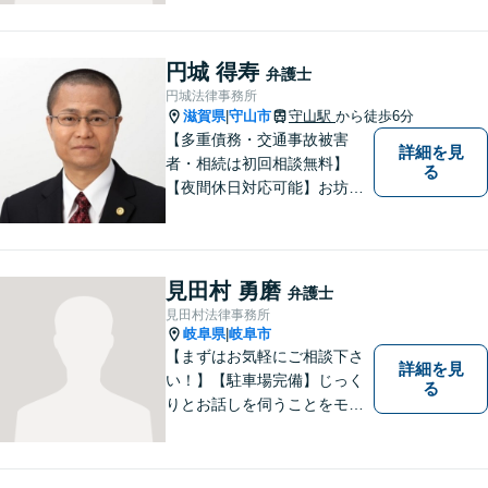
受けられる社会を作りた
い。」が理念です。【英語／
中国語対応】大都市に負けな
円城 得寿
弁護士
い質と幅の法的なサービスを
円城法律事務所
提供することを目指していま
滋賀県
守山市
守山駅
から徒歩6分
|
す。
【多重債務・交通事故被害
詳細を見
者・相続は初回相談無料】
る
【夜間休日対応可能】お坊さ
ん弁護士・僧籍を持つ弁護士
として、また、会社生活を経
験した者として、一般生活者
の目線で敷居が低い弁護士と
見田村 勇磨
弁護士
して、親身にあなたの立場に
見田村法律事務所
立って、ご相談に対応いたし
岐阜県
岐阜市
|
ます。
【まずはお気軽にご相談下さ
詳細を見
い！】【駐車場完備】じっく
る
りとお話しを伺うことをモッ
トーにしております。