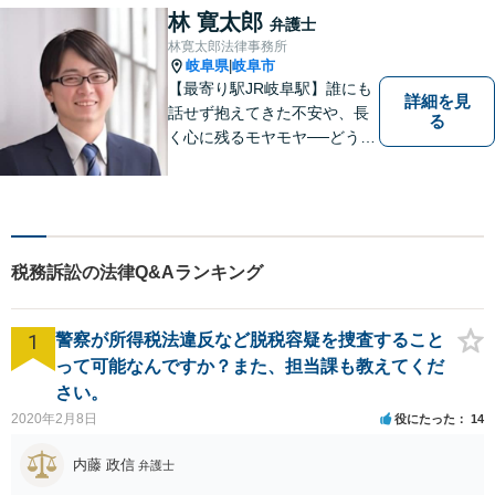
林 寛太郎
弁護士
林寛太郎法律事務所
岐阜県
岐阜市
|
【最寄り駅JR岐阜駅】誰にも
詳細を見
話せず抱えてきた不安や、長
る
く心に残るモヤモヤ──どうぞ
安心してお聞かせください。
あなたの想いに丁寧に寄り添
いながら、これからの一歩を
一緒に見つけていきます。
【丁寧なヒアリング】【地域
税務訴訟の法律Q&Aランキング
密着型の法律事務所】
1
警察が所得税法違反など脱税容疑を捜査すること
って可能なんですか？また、担当課も教えてくだ
さい。
2020年2月8日
役にたった
14
内藤 政信
弁護士