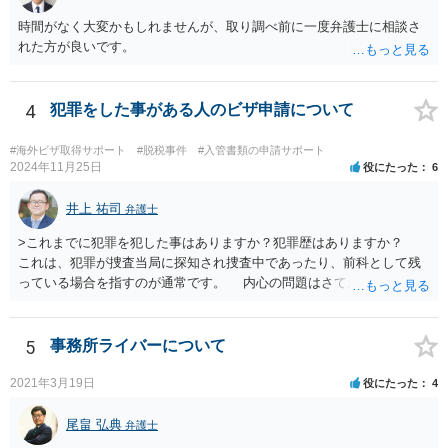
時間がなく大変かもしれませんが、取り調べ前に一度弁護士に相談さ
れた方が良いです。
4
犯罪をした事がある人のビザ申請について
#海外ビザ取得サポート
#脱税事件
#入管書類の申請サポート
2024年11月25日
役にたった
6
井上 祐司
弁護士
>これまでに犯罪を犯した事はありますか？犯罪歴はありますか？
これは、犯罪が捜査当局に探知され捜査中であったり、前科として残
っている場合を指すのが通常です。 内心の問題はさておき、ご質問
の状況であれば「いいえ」と回答するのがセオリーかと思います。
5
事務所ライバーについて
2021年3月19日
役にたった
4
尾畠 弘典
弁護士