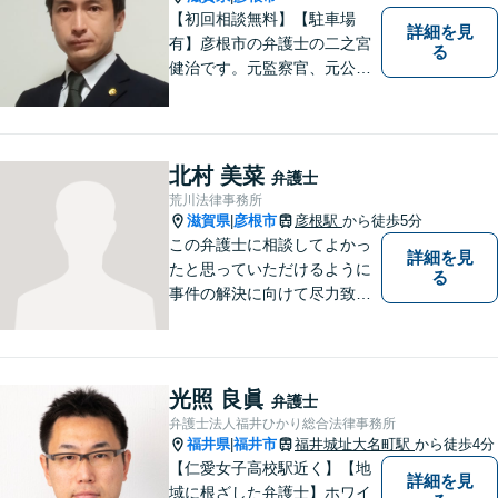
【初回相談無料】【駐車場
詳細を見
有】彦根市の弁護士の二之宮
る
健治です。元監察官、元公務
員の経歴を活かし、皆様のト
ラブル解決をしっかりサポー
トいたします。
北村 美菜
弁護士
荒川法律事務所
滋賀県
彦根市
彦根駅
から徒歩5分
|
この弁護士に相談してよかっ
詳細を見
たと思っていただけるように
る
事件の解決に向けて尽力致し
ます。
光照 良眞
弁護士
弁護士法人福井ひかり総合法律事務所
福井県
福井市
福井城址大名町駅
から徒歩4分
|
【仁愛女子高校駅近く】【地
詳細を見
域に根ざした弁護士】ホワイ