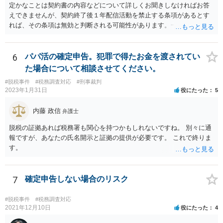
定かなことは契約書の内容などについて詳しくお聞きしなければお答
えできませんが、契約終了後１年配信活動を禁止する条項があるとす
れば、その条項は無効と判断される可能性があります。一度実際に弁
護士に相談して、契約書の内容などを確認した上で今後の対応を検討
した方がよろしいかと存じます。
6
パパ活の確定申告。犯罪で得たお金を渡されてい
た場合について相談させてください。
#脱税事件
#税務調査対応
#刑事裁判
2023年1月31日
役にたった
5
内藤 政信
弁護士
脱税の証拠あれば税務署も関心を持つかもしれないですね。 別々に通
報ですが、あなたの氏名開示と証拠の提供が必要です。 これで終りま
す。
7
確定申告しない場合のリスク
#脱税事件
#税務調査対応
2021年12月10日
役にたった
4