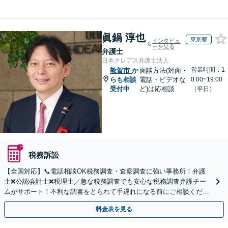
眞鍋 淳也
東京都
インタビュ
ーを見る
弁護士
日本クレアス弁護士法人
営業時間：1
敦賀市
か
面談方法(対面・
らも相談
電話・ビデオな
0:00~19:00
受付中
ど)は応相談
（平日）
税務訴訟
【全国対応】📞電話相談OK税務調査・査察調査に強い事務所！弁護
士❌公認会計士❌税理士／急な税務調査でも安心な税務調査弁護チー
ムがサポート！不利な調書をとられて手遅れになる前にご相談くださ
い。
料金表を見る