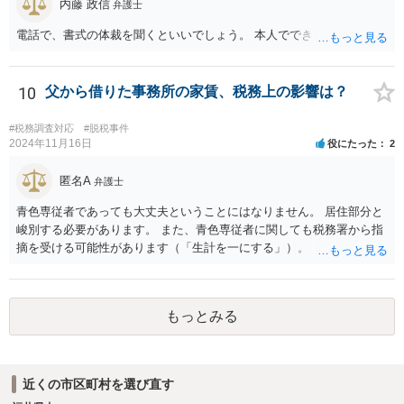
内藤 政信
弁護士
電話で、書式の体裁を聞くといいでしょう。 本人でできますね。
10
父から借りた事務所の家賃、税務上の影響は？
#税務調査対応
#脱税事件
2024年11月16日
役にたった
2
匿名A
弁護士
青色専従者であっても大丈夫ということにはなりません。 居住部分と
峻別する必要があります。 また、青色専従者に関しても税務署から指
摘を受ける可能性があります（「生計を一にする」）。
もっとみる
近くの市区町村を選び直す