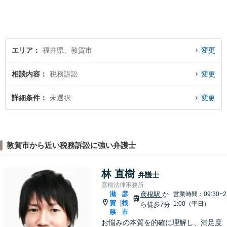
識の壁も越えて、解決が図ら
れる必要があります。
エリア
福井県、敦賀市
変更
相談内容
税務訴訟
変更
詳細条件
未選択
変更
敦賀市から近い税務訴訟に強い弁護士
林 直樹
弁護士
彦根法律事務所
滋
彦
彦根駅
か
営業時間：09:30~2
賀
根
|
1:00（平日）
ら徒歩7分
県
市
お悩みの本質を的確に理解し、満足度