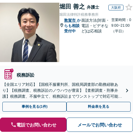
堀田 善之
弁護士
大阪府
堀田法律特許税務事務所
営業時間：0
敦賀市
か
面談方法(対面・
らも相談
電話・ビデオな
9:00~21:00
受付中
ど)は応相談
（平日）
税務訴訟
【全国エリア対応】【国税不服審判所、国税局調査部の勤務経験あ
り】【税務調査、税務訴訟のノウハウが豊富】【査察調査・刑事弁
護】税務調査、不服申立て、税務訴訟までワンストップで対応可能！
事業承継にも対応【休日・夜間相談可】
事例を見る(1件)
料金表を見る
電話でお問い合わせ
メールでお問い合わせ