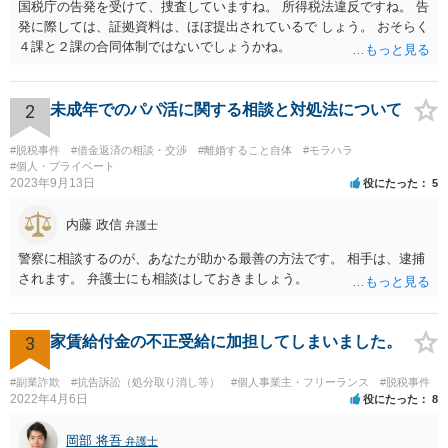
国税庁の告発を受けて、捜査していますね。 所得税法違反ですね。 告
発に際しては、証拠資料は、ほぼ提出されているで しょう。 おそらく
４課と２課の合同体制ではないでしょうかね。
2
未成年でのパパ活に関する相談と対処法について
#脱税事件
#借金返済の相談・交渉
#離婚すること自体
#モラハラ
#個人・プライベート
2023年9月13日
役にたった
5
内藤 政信
弁護士
警察に相談するのが、あなたが助かる最善の方法です。 相手は、逮捕
されます。 弁護士にも相談はしておきましょう。
3
家賃給付金の不正受給に加担してしまいました。
#副業詐欺
#抗告訴訟（処分取り消し等）
#個人事業主・フリーランス
#脱税事件
2022年4月6日
役にたった
8
岡部 将吾
弁護士