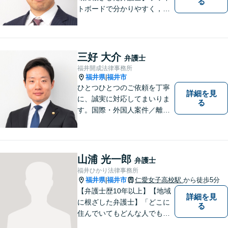
る
トボードで分かりやすく，納
得と安心をご提供します。企
業法務／労働問題／交通事故
／相続問題／離婚問題など、
幅広く対応可能。【明確な料
三好 大介
弁護士
金体系】法律トラブルでお悩
福井開成法律事務所
むの方は、お気軽にご相談く
福井県
福井市
|
ださい。
ひとつひとつのご依頼を丁寧
詳細を見
に、誠実に対応してまいりま
る
す。国際・外国人案件／離
婚・男女問題／インターネッ
ト関連問題／企業法務・顧問
弁護士／借金／相続／交通事
故／刑事弁護・犯罪被害者な
山浦 光一郎
弁護士
ど、幅広く対応可能。お気軽
福井ひかり法律事務所
にご相談ください。
福井県
福井市
仁愛女子高校駅
から徒歩5分
|
【弁護士歴10年以上】【地域
詳細を見
に根ざした弁護士】「どこに
る
住んでいてもどんな人でも等
しく最高の法的なサービスが