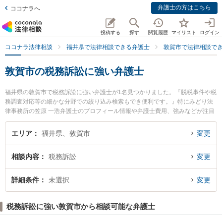
弁護士の方はこちら
ココナラへ
投稿する
探す
閲覧履歴
マイリスト
ログイン
ココナラ法律相談
福井県で法律相談できる弁護士
敦賀市で法律相談で
敦賀市の税務訴訟に強い弁護士
福井県の敦賀市で税務訴訟に強い弁護士が1名見つかりました。『脱税事件や税
務調査対応等の細かな分野での絞り込み検索もでき便利です。』特にみどり法
律事務所の笠原 一浩弁護士のプロフィール情報や弁護士費用、強みなどが注目
されています。『敦賀市で土日や夜間に発生した税務訴訟のトラブルを今すぐ
に弁護士に相談したい』『税務訴訟のトラブル解決の実績豊富な近くの弁護士
エリア
福井県、敦賀市
変更
を検索したい』『初回相談無料で税務訴訟を法律相談できる敦賀市内の弁護士
に相談予約したい』などでお困りの相談者さんにおすすめです。
相談内容
税務訴訟
変更
詳細条件
未選択
変更
税務訴訟に強い敦賀市から相談可能な弁護士