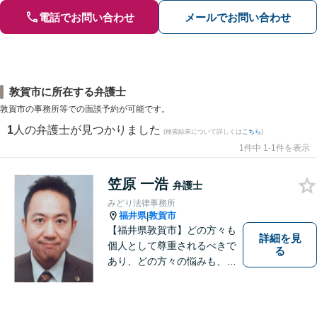
電話でお問い合わせ
メールでお問い合わせ
敦賀市に所在する弁護士
敦賀市の事務所等での面談予約が可能です。
1
人の弁護士が見つかりました
(検索結果について詳しくは
こちら
)
1件中 1-1件を表示
笠原 一浩
弁護士
みどり法律事務所
福井県
敦賀市
|
【福井県敦賀市】どの方々も
詳細を見
個人として尊重されるべきで
る
あり、どの方々の悩みも、そ
れぞれ丁寧に、かつ迅速に、
解決が図られる必要がありま
す。 また、言葉の壁や専門知