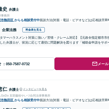
隆史
弁護士
律事務所
屋市熱田区
からも相談受付中
面談方法(対面・電話・ビデオなど)は応相談
営業時
企業法務
料金表を見る
タマーハラスメント対策に強い／苦情・クレーム対応】【元政令指定都市市役
した弁護士が、状況に応じて適切に問題解決を図ります「補助金申請をサポー
せ
メール
恵仁
弁護士
インタビューを見る
GoDo 支部藤枝やいづ合同法律事務所
屋市熱田区
からも相談受付中
面談方法(対面・電話・ビデオなど)は応相談
営業