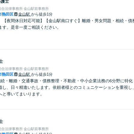
弁護士
総合法律事務所 金山駅前事務所
市熱田区
金山駅
から徒歩1分
】【夜間休日対応可能】【金山駅南口すぐ】離婚・男女問題・相続・債
ます。是非一度ご相談ください。
士
総合法律事務所 金山駅前事務所
市熱田区
金山駅
から徒歩1分
相続・離婚・交通事故・債務整理・不動産・中小企業法務の6分野に特化
指し、日々精進いたします。依頼者様とのコミュニケーションを重視し
へと導いてまいります。
士
総合法律事務所 金山駅前事務所