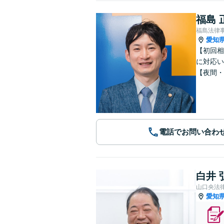
福島 
福島法律
愛知
【初回相
に対応い
【夜間・
電話でお問い合わ
白井 
山口央法
愛知