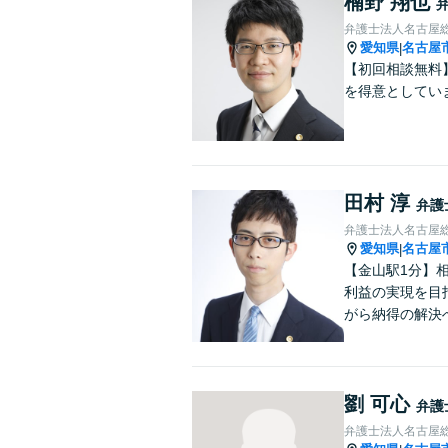
楠野 翔也
弁護士法人名古屋
愛知県
名古屋
|
【初回相談無料
を得意としてい
田村 淳
弁護
弁護士法人名古屋
愛知県
名古屋
|
【金山駅1分】
利益の実現を目
がら納得の解決
劉 可心
弁護
弁護士法人名古屋