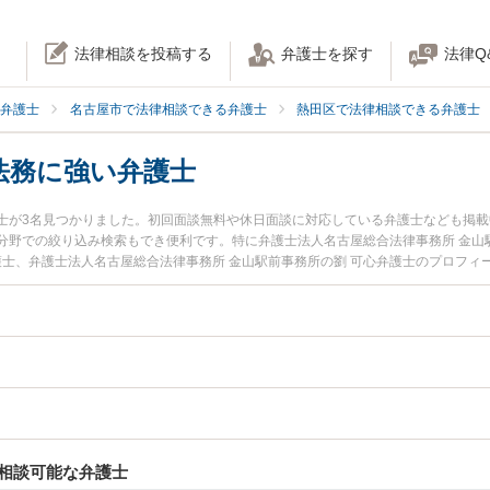
法律相談を投稿する
弁護士を探す
法律Q
弁護士
名古屋市で法律相談できる弁護士
熱田区で法律相談できる弁護士
法務に強い弁護士
士が3名見つかりました。初回面談無料や休日面談に対応している弁護士なども掲
分野での絞り込み検索もでき便利です。特に弁護士法人名古屋総合法律事務所 金山
護士、弁護士法人名古屋総合法律事務所 金山駅前事務所の劉 可心弁護士のプロフ
た企業法務のトラブルを今すぐに弁護士に相談したい』『企業法務のトラブル解決
熱田区内の弁護士に相談予約したい』などでお困りの相談者さんにおすすめです。
相談可能な弁護士