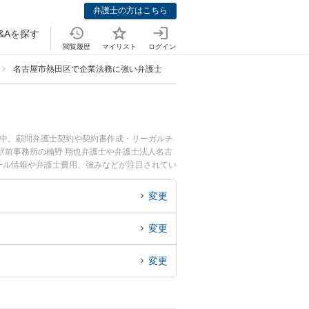
弁護士の方はこちら
&Aを探す
閲覧履歴
マイリスト
ログイン
名古屋市熱田区で企業法務に強い弁護士
載中。顧問弁護士契約や契約書作成・リーガルチ
駅前事務所の楠野 翔也弁護士や弁護士法人名古
ィール情報や弁護士費用、強みなどが注目されてい
の実績豊富な近くの弁護士を検索したい』『初回
変更
変更
変更