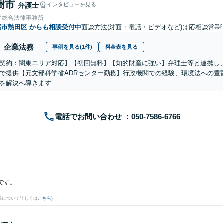
樹市
弁護士
インタビューを見る
ア総合法律事務所
屋市熱田区
からも相談受付中
面談方法(対面・電話・ビデオなど)は応相談
営業
企業法務
事例を見る(1件)
料金表を見る
契約：関東エリア対応】【初回無料】【知的財産に強い】弁理士等と連携し
で提供【元文部科学省ADRセンター勤務】行政機関での経験、環境法への豊
を解決へ導きます
電話でお問い合わせ
です。
果について詳しくは
こちら
)