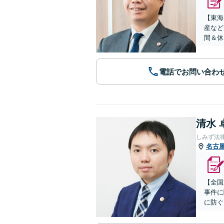
【東海
産など
間＆休
電話でお問い合わ
清水 
しみず法
名古
【全国
事件に
に防ぐ