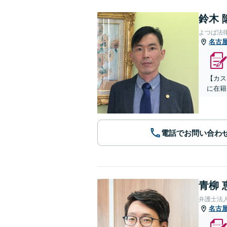
鈴木 
よつば法
名古
【カス
に在籍
電話でお問い合わ
青柳 
弁護士法人
名古