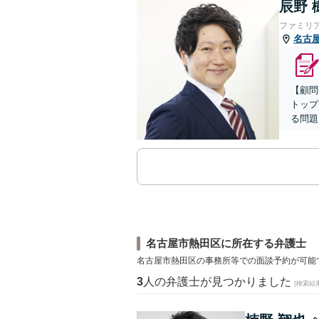
辰野 
ファミリ
名古
【顧問
トップ
る問題
名古屋市熱田区に所在する弁護士
名古屋市熱田区の事務所等での面談予約が可能
3
人の弁護士が見つかりました
(検索結