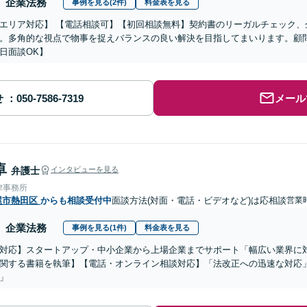
企業法務
事例を見る(2件)
料金表を見る
エリア対応】 【電話相談可】【初回相談無料】契約書のリーガルチェック、
。多角的な視点で物事を捉えバランスの良い解決を目指してまいります。顧問契
日面談OK】
せ
メール
卓
弁護士
インタビューを見る
律事務所
屋市熱田区
からも相談受付中
面談方法(対面・電話・ビデオなど)は応相談
営業
企業法務
事例を見る(1件)
料金表を見る
対応】スタートアップ・中小企業から上場企業までサポート「幅広い業界に
関する書籍を執筆】【電話・オンライン相談対応】「法改正への迅速な対応
」