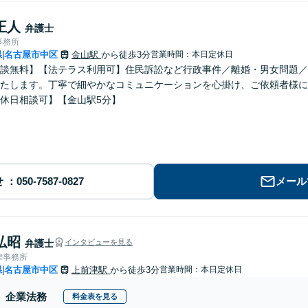
正人
弁護士
事務所
県
名古屋市中区
金山駅
から徒歩3分
営業時間：本日定休日
|
談無料】【法テラス利用可】住民訴訟など行政事件／離婚・男女問題／
たします。丁寧で細やかなコミュニケーションを心掛け、ご依頼者様に
休日相談可】【金山駅5分】
せ
メール
弘昭
弁護士
インタビューを見る
律事務所
県
名古屋市中区
上前津駅
から徒歩3分
営業時間：本日定休日
|
企業法務
料金表を見る