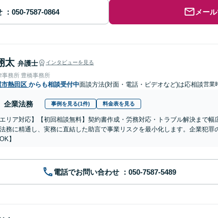
せ
メール
翔太
弁護士
インタビューを見る
律事務所 豊橋事務所
屋市熱田区
からも相談受付中
面談方法(対面・電話・ビデオなど)は応相談
営業
企業法務
事例を見る(1件)
料金表を見る
エリア対応】【初回相談無料】契約書作成・労務対応・トラブル解決まで幅
法務に精通し、実務に直結した助言で事業リスクを最小化します。企業犯罪
OK】
電話でお問い合わせ