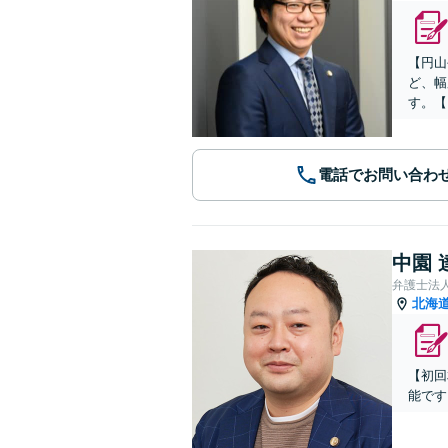
【円山
ど、幅
す。【
電話でお問い合わ
中園 
弁護士法
北海
【初回
能です