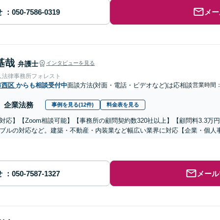
せ
メー
基哉
弁護士
インタビューを見る
人法律事務所フォレスト
市西区
からも相談受付中
面談方法(対面・電話・ビデオなど)は応相談
営業時間
企業法務
事例を見る(12件)
料金表を見る
対応】【Zoom相談可能】【事務所の顧問契約数320社以上】【顧問料3.3
ブルの対応など。建築・不動産・内装業など幅広い業界に対応【企業・個人
せ
メール