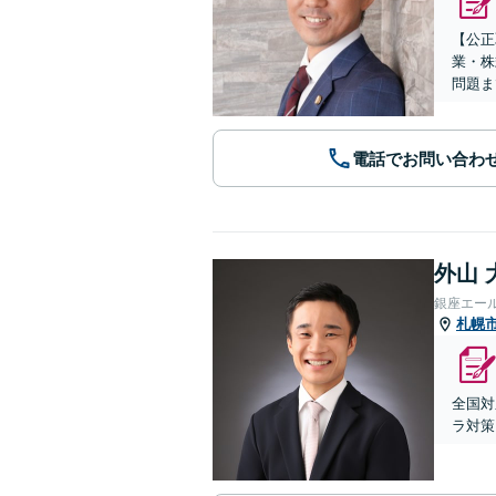
【公正
業・株
問題ま
電話でお問い合わ
外山 
銀座エー
札幌
全国対
ラ対策