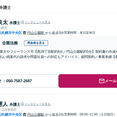
弁護士
良太
弁護士
インタビューを見る
事務所
道
札幌市中央区
円山公園駅
から徒歩3分
営業時間：本日定休日
|
企業法務
料金表を見る
業主やフリーランス可【西28丁目駅約6分／円山公園駅約5分】契約書の作
払い残業代の請求や問題社員への対応もアドバイス。顧問契約／事業承継【
せ
メール
憲人
弁護士
インタビューを見る
り法律事務所
道
札幌市中央区
円山公園駅
から徒歩2分
営業時間：09:00~21:00（土日祝日）
|