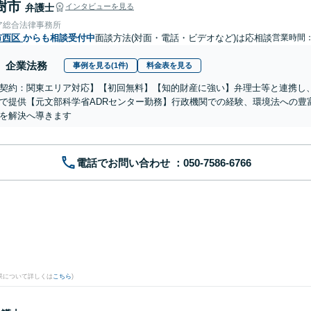
樹市
弁護士
インタビューを見る
ア総合法律事務所
市西区
からも相談受付中
面談方法(対面・電話・ビデオなど)は応相談
営業時間
企業法務
事例を見る(1件)
料金表を見る
契約：関東エリア対応】【初回無料】【知的財産に強い】弁理士等と連携し
で提供【元文部科学省ADRセンター勤務】行政機関での経験、環境法への豊
を解決へ導きます
電話でお問い合わせ
。
果について詳しくは
こちら
)