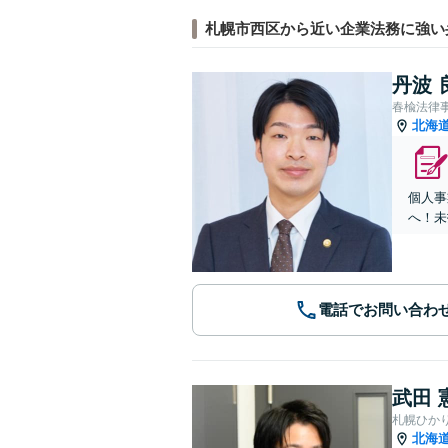
札幌市西区から近い企業法務に強い
丹波 
春楡法律
北海
個人事
へ！未
電話でお問い合わ
武田 
札幌ひか
北海