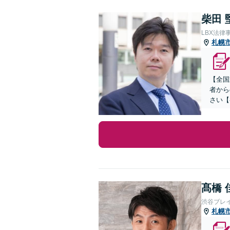
柴田 
LBX法律
札幌
【全国
者から
さい【
髙橋 
渋谷ブレ
札幌