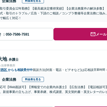
企業法務
料金表を見る
取引委員会12年勤務】【最高裁決定獲得実績】【企業法務案件の解決多数】
式・取引のトラブル／広告・下請のご相談／コンプラ整備等企業法務に強み
で幅広く対応！
せ
メール
大地
弁護士
ル法律事務所
市西区
からも相談受付中
面談方法(対面・電話・ビデオなど)は応相談
営業時間
企業法務
料金表を見る
応可【Web面談可】【博報堂での企業内弁護士】【広告法務】【電話相談可】Yo
、新規事業の立ち上げ、事業承継、株式譲渡、英文契約書・英文レターのレ