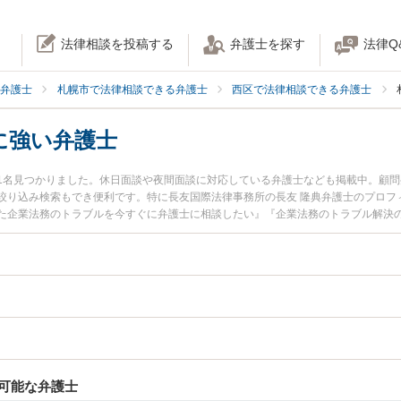
法律相談を投稿する
弁護士を探す
法律Q
弁護士
札幌市で法律相談できる弁護士
西区で法律相談できる弁護士
に強い弁護士
1名見つかりました。休日面談や夜間面談に対応している弁護士なども掲載中。顧
絞り込み検索もでき便利です。特に長友国際法律事務所の長友 隆典弁護士のプロフ
た企業法務のトラブルを今すぐに弁護士に相談したい』『企業法務のトラブル解決
区内の弁護士に相談予約したい』などでお困りの相談者さんにおすすめです。
可能な弁護士