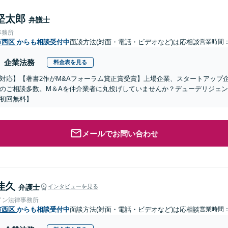
堅太郎
弁護士
事務所
市西区
からも相談受付中
面談方法(対面・電話・ビデオなど)は応相談
営業時間
企業法務
料金表を見る
対応】【著書2作がM&Aフォーラム賞正賞受賞】上場企業、スタートアップ
のご相談多数。M＆Aを仲介業者に丸投げしていませんか？デューデリジェ
初回無料】
メールでお問い合わせ
佳久
弁護士
インタビューを見る
イン法律事務所
市西区
からも相談受付中
面談方法(対面・電話・ビデオなど)は応相談
営業時間