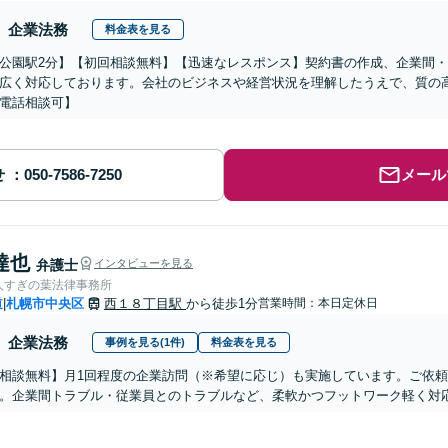
企業法務
料金表を見る
公園駅2分】【初回相談無料】【迅速なレスポンス】契約書の作成、企業間・
広く対応しております。会社のビジネスや経営状況を理解したうえで、質の
電話相談可】
せ
メール
達也
弁護士
インタビューを見る
人すぎの葉法律事務所
道
札幌市中央区
西１８丁目駅
から徒歩1分
営業時間：本日定休日
|
企業法務
事例を見る(1件)
料金表を見る
相談無料】月1回程度の企業訪問（※希望に応じ）も実施しています。ご依頼後
。企業間トラブル・従業員とのトラブルなど、柔軟かつフットワーク軽く対応