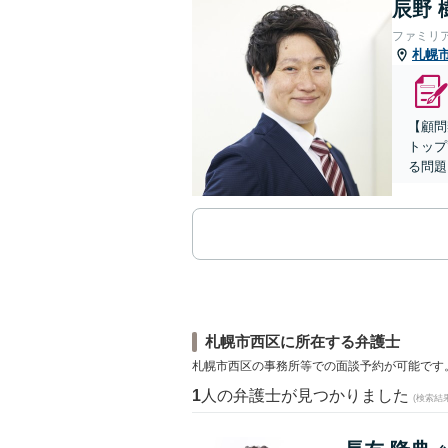
辰野 
ファミリ
札幌
【顧問
トップ
る問題
札幌市西区に所在する弁護士
札幌市西区の事務所等での面談予約が可能です
1
人の弁護士が見つかりました
(検索結