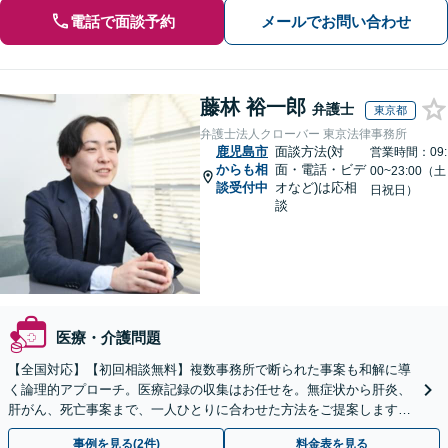
電話で面談予約
メールでお問い合わせ
藤林 裕一郎
弁護士
東京都
弁護士法人クローバー 東京法律事務所
鹿児島市
面談方法(対
営業時間：09:
からも相
面・電話・ビデ
00~23:00（土
談受付中
オなど)は応相
日祝日）
談
医療・介護問題
【全国対応】【初回相談無料】複数事務所で断られた事案も和解に導
く論理的アプローチ。医療記録の収集はお任せを。無症状から肝炎、
肝がん、死亡事案まで、一人ひとりに合わせた方法をご提案します。
手続きの負担を減らし、権利を守ります。
事例を見る(2件)
料金表を見る