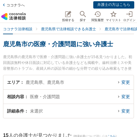
弁護士の方はこちら
ココナラへ
投稿する
探す
閲覧履歴
マイリスト
ログイン
ココナラ法律相談
鹿児島県で法律相談できる弁護士
鹿児島市で法律相
鹿児島市の医療・介護問題に強い弁護士
鹿児島県の鹿児島市で医療・介護問題に強い弁護士が15名見つかりました。初
回面談無料や休日面談に対応している弁護士なども掲載中。歯科治療ミスや美
容整形のトラブル、産婦人科の訴訟等の細かな分野での絞り込み検索もでき便
利です。特に髙橋総合法律事務所の髙橋 昭広弁護士や弁護士法人平松剛法律事
務所 鹿児島事務所の田代 幸嗣弁護士、堂免法律事務所の上福元 尚之弁護士の
エリア
鹿児島県、鹿児島市
変更
プロフィール情報や弁護士費用、強みなどが注目されています。『鹿児島市で
土日や夜間に発生した医療・介護問題のトラブルを今すぐに弁護士に相談した
相談内容
医療・介護問題
変更
い』『医療・介護問題のトラブル解決の実績豊富な近くの弁護士を検索した
い』『初回相談無料で医療・介護問題を法律相談できる鹿児島市内の弁護士に
相談予約したい』などでお困りの相談者さんにおすすめです。
詳細条件
未選択
変更
15
人の弁護士が見つかりました
(検索結果について詳しくは
こちら
)