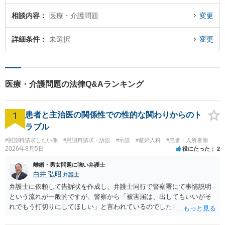
相談内容
医療・介護問題
変更
詳細条件
未選択
変更
医療・介護問題の法律Q&Aランキング
1
患者と主治医の関係性での性的な関わりからのト
ラブル
#慰謝料請求したい側
#慰謝料請求・訴訟
#示談
#産婦人科
#患者・入所者側
2026年8月5日
役にたった
2
離婚・男女問題に強い弁護士
白井 弘昭
弁護士
弁護士に依頼して告訴状を作成し、弁護士同行で警察署にて事情説明
という流れが一般的ですが、警察から「被害届は、出してもいいがそ
れでもう打切りにしてほしい」と言われているのでしたら、あまり結
論は変わらないかもしれないですね。 所轄の警察を飛び越えて、直接