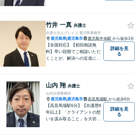
国を作る一助になりたい。
「実る程首を垂れる稲穂か
な」という初心を大切に，み
竹井 一真
なさまと一緒に成長させてい
弁護士
ただきたい。それが私たち，
弁護士法人グレイス 鹿児島事務所
みずほ法律事務所の思いで
鹿児島県
鹿児島市
鹿児島中央駅
から徒歩1分
|
す。
【全国対応】【初回相談無
詳細を見
料】早い段階でご相談いただ
る
くことが、解決への近道にな
ります。これからどう動くの
がよいのか、一人で悩まず一
緒に整理していきましょう。
山内 翔
どんなご相談でも、どうぞお
弁護士
気軽にお声がけください。
山内法律事務所
【電話・WEB相談も対応可
鹿児島県
鹿児島市
高見馬場駅
から徒歩6分
|
能】
【高見馬場駅6分】【弁護歴8
詳細を見
年以上】「クライアントの想
る
いを汲み取ること」を大切に
し弁護を行います。ご相談の
際には、皆様の胸の内を詳し