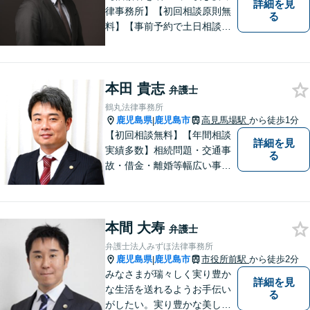
詳細を見
律事務所】【初回相談原則無
る
料】【事前予約で土日相談
可】【オンライン面談・電子
契約対応】刑事弁護・民事損
害賠償請求を注力分野とし
本田 貴志
て、確かな経験にもとづき、
弁護士
幅広い分野の法的トラブルへ
鶴丸法律事務所
の対応が可能です。
鹿児島県
鹿児島市
高見馬場駅
から徒歩1分
|
【初回相談無料】【年間相談
詳細を見
実績多数】相続問題・交通事
る
故・借金・離婚等幅広い事件
に対応しています。親しみや
すい弁護士が、依頼者様のた
めに、最良の結果を追求しま
本間 大寿
す。困ったらすぐにご相談く
弁護士
ださい。
弁護士法人みずほ法律事務所
鹿児島県
鹿児島市
市役所前駅
から徒歩2分
|
みなさまが瑞々しく実り豊か
詳細を見
な生活を送れるようお手伝い
る
がしたい。実り豊かな美しい