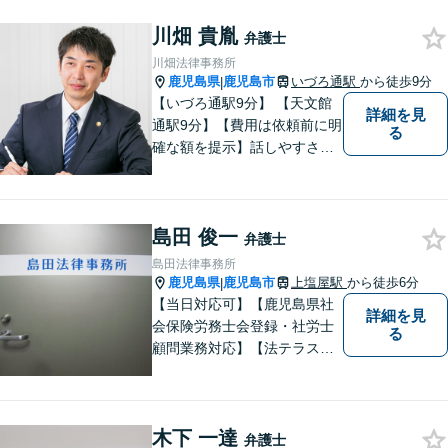
くお聞かせください。納得の
川畑 貴胤
いく解決になるよう、精一杯
弁護士
尽力いたします。【対応分野
川畑法律事務所
多数！】
鹿児島県
鹿児島市
いづろ通駅
から徒歩9分
|
【いづろ通駅9分】 【天文館
詳細を見
通駅9分】【費用は依頼前に明
る
確な額を提示】話しやすさを
重視した対応に自信あり。依
頼者さまに納得いくまで心の
うちを話してもらったうえ
島田 俊一
で、お悩みの解決に向けて丁
弁護士
寧にアドバイスしていきま
島田法律事務所
す。
鹿児島県
鹿児島市
上塩屋駅
から徒歩6分
|
【当日対応可】【鹿児島県社
詳細を見
会保険労務士会登録・社労士
る
顧問業務対応】【法テラス対
応】【初回３０分無料】【上
塩屋電停から徒歩6分】【駐車
場有り】
木下 一達
弁護士