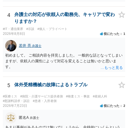
支障が解消できる（解消される）ことを、具体的な資料をもって説明
前説明書や同意書の内容を精査する必要があります。 なお、請求書に
できるかどうかがポイントです。 記録中に現れた一切の事情が判断対
鼻孔緑挙上が実施内容として記載されている事実は、施術内容に鼻孔
象ですので、上記(1)と(2)を説明できる資料は全て（ただし理路整然
4
弁護士の対応が依頼人の勤務先、キャリアで変わ
緑挙上が含まれる合意がある事実を推認させる事実になると思われま
に）提出することが必要になります。「フラッシュバック」とのこと
す。 ④当初の手術費用の返金や、他院での修正手術費用についても補
りますか？
なので、例えば、医学上確立されているPTSDの診断基準に合致した説
償を求めることが可能かについて 上記①〜③で記載された相手方の過
#IT・通信業界
#示談
#個人・プライベート
明とそれに沿う資料の提出が必要になってくるように思います。 精神
失又は債務不履行（他に過失又は債務不履行がある場合はそれも含
2026年8月8日
役にたった
1
的・心理的な理由の氏変更は様々な意味でハードルがかなり高く、弁
む）が認定され、それらと損害（当初の手術費用や他院での修正手術
護士へ依頼しても苦労することが強く予想されるところです。、もし
費用）との間に相当因果関係が認められる場合は、補償を求めること
若井 亮
弁護士
本人申立てをお考えであれば、医学知識はもちろん法律知識も要求さ
は可能です。 以上です。 何かあればご連絡ください。
れますので、性急な申立てをせず、知識と資料をしっかりと揃えて、
初めまして。 ご相談内容を拝見しました。 一般的な話となってしまい
万全の体制で申立てに臨んだ方がよいと思われます。
ますが、依頼人の属性によって対応を変えることは無いかと思いま
す。
5
体外受精機械の故障によるトラブル
#医療ミス
#病院・介護サービス提供者側
#検査ミス・事故
#産婦人科
#慰謝料請求・訴訟
#患者・入所者側
2026年7月23日
役にたった
2
匿名A
弁護士
あまり事例があるものでは無いでしょうから、金銭的にいくらという