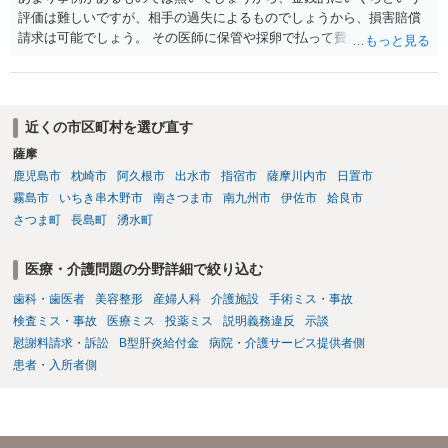
評価は難しいですが、相手の過失によるものでしょうから、損害賠償
請求は可能でしょう。 その医師に保管や採卵で払って費用の返金＋α
（ここがいくらになるか、相場はわかりませんが）の請求になるかと
思います。
近くの市区町村を選び直す
薩摩
鹿児島市
枕崎市
阿久根市
出水市
指宿市
薩摩川内市
日置市
霧島市
いちき串木野市
南さつま市
南九州市
伊佐市
姶良市
さつま町
長島町
湧水町
医療・介護問題の分野詳細で絞り込む
歯科・歯医者
美容整形
産婦人科
介護施設
手術ミス・事故
検査ミス・事故
医療ミス
投薬ミス
説明義務違反
示談
慰謝料請求・訴訟
B型肝炎給付金
病院・介護サービス提供者側
患者・入所者側