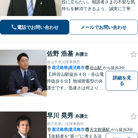
役に立ちたい。相談者さまの不安な気
持ちを解消できるよう、誠実に丁寧に
お話を伺いわかりやすい説明を心がけ
ております【市役所前2分】【休日・夜
電話でお問い合わせ
メールでお問い合わせ
間面談OKも可能】
佐野 浩基
弁護士
谷山中央法律事務所
鹿児島県
鹿児島市
谷山駅
から徒歩3分
|
【JR谷山駅徒歩４分・谷山電
詳細を見
停徒歩６分】地域密着型の弁
る
護士です。迅速さは何よりの
誠実さと考えています。ぜ
ひ、お気軽にご相談くださ
い。
早川 晃秀
弁護士
鹿児島第一法律事務所
鹿児島県
鹿児島市
天文館通駅
から徒歩3分
|
【依頼者を“第一”に考える法