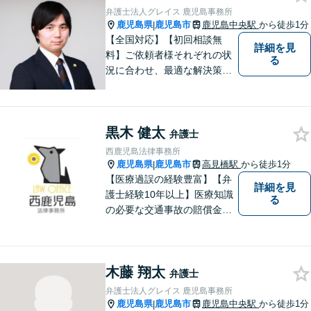
弁護士法人グレイス 鹿児島事務所
鹿児島県
鹿児島市
鹿児島中央駅
から徒歩1分
|
【全国対応】【初回相談無
詳細を見
料】ご依頼者様それぞれの状
る
況に合わせ、最適な解決策を
ご提案します。緊急のご相談
にも迅速に対応いたします。
一つひとつの問題に丁寧に向
黒木 健太
き合い、解決までしっかりサ
弁護士
ポートします。【電話・WEB
西鹿児島法律事務所
相談も対応可能】
鹿児島県
鹿児島市
高見橋駅
から徒歩1分
|
【医療過誤の経験豊富】【弁
詳細を見
護士経験10年以上】医療知識
る
の必要な交通事故の賠償金請
求、後遺障害等級申請はお任
せ。手術後の後遺症に疑問の
ある人もお気軽にご相談くだ
木藤 翔太
さい。依頼者様との信頼関係
弁護士
を大切に解決へ向けて尽力い
弁護士法人グレイス 鹿児島事務所
たします。【休日・夜間対応
鹿児島県
鹿児島市
鹿児島中央駅
から徒歩1分
|