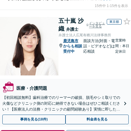
15件中 1-15件を表示
五十嵐 沙
東京都
インタビュ
ーを見る
織
弁護士
弁護士法人広尾有栖川法律事務所
営業時
鹿児島市
面談方法(対面・電
からも相談
話・ビデオなど)は
間：本日
受付中
応相談
定休日
医療・介護問題
【初回相談無料】歯科治療でのリーマーの破損、脱毛やシミ取りでの
火傷などクリニック側の対応に納得できない場合はぜひご相談くださ
い！【医療法人の法務・クリニックの顧問経験あり】実情に即したア
ドバイスで、納得のできるトラブルの解決を目指します。
事例を見る(18件)
料金表を見る