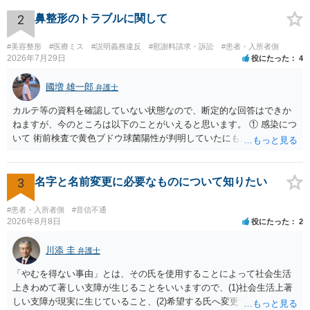
検察庁に訴えるのもありかもしれないですが、実際に捜査をするの
は、結局所轄だと思われますので、やはり結論は変わらないかもしれ
2
鼻整形のトラブルに関して
ないです。 一度、最寄りの「刑事に強い」とうたっている弁護士に相
談してみてはいかがでしょうか。 以上、ご参考まで。
#美容整形
#医療ミス
#説明義務違反
#慰謝料請求・訴訟
#患者・入所者側
2026年7月29日
役にたった
4
國増 雄一郎
弁護士
カルテ等の資料を確認していない状態なので、断定的な回答はできか
ねますが、今のところは以下のことがいえると思います。 ① 感染につ
いて 術前検査で黄色ブドウ球菌陽性が判明していたにもかかわらず、
予防的抗菌処置を行わずに手術を施行したことについて、当時の標準
的な医療水準に照らして相当でないと判断された場合には、相手方の
過失が認められる可能性があります。 当時の標準的な医療水準につい
3
名字と名前変更に必要なものについて知りたい
ては、リサーチの必要性があると思います。 ② 肋軟骨採取について
仮に左右でリスクが著しくことなるという事実が立証できるのであれ
#患者・入所者側
#音信不通
ば、それに関する説明や選択の機会が与えられなかったことは、説明
2026年8月8日
役にたった
2
義務違反にあたり、慰謝料が請求できる可能性があります。 ③ 鼻孔縁
挙上について 施術内容に「鼻孔緑挙上」が含まれる合意がある事実
川添 圭
弁護士
と、それを相手方が勝手に取りやめた事実を立証できれば、債務不履
「やむを得ない事由」とは、その氏を使用することによって社会生活
行責任を追及できる可能性があります。 また術中の変更可能性に関す
上きわめて著しい支障が生じることをいいますので、(1)社会生活上著
る事前の説明がなされていないのであれば、説明義務違反にあたり、
しい支障が現実に生じていること、(2)希望する氏へ変更できればその
これについても損害賠償請求できる可能性があります。 詳しくは、術