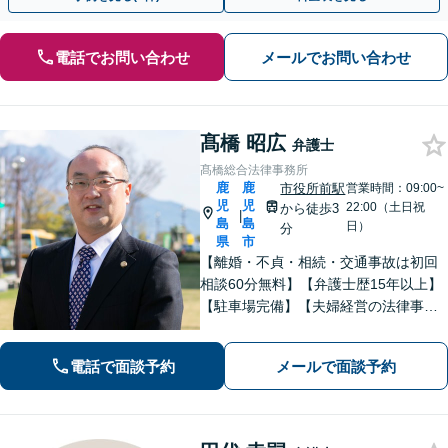
電話でお問い合わせ
メールでお問い合わせ
髙橋 昭広
弁護士
髙橋総合法律事務所
鹿
鹿
市役所前駅
営業時間：09:00~
児
児
22:00（土日祝
から徒歩3
|
島
島
日）
分
県
市
【離婚・不貞・相続・交通事故は初回
相談60分無料】【弁護士歴15年以上】
【駐車場完備】【夫婦経営の法律事務
所】長年の経験からトラブルを早期に
解決します【離婚問題】最善の解決方
電話で面談予約
メールで面談予約
法をご提案します【交通事故】適切な
賠償金・後遺障害認定を獲得します