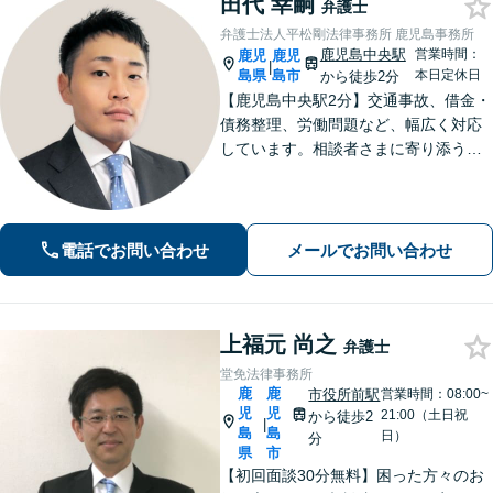
田代 幸嗣
弁護士
弁護士法人平松剛法律事務所 鹿児島事務所
鹿児島中央駅
営業時間：
鹿児
鹿児
|
島県
島市
本日定休日
から徒歩2分
【鹿児島中央駅2分】交通事故、借金・
債務整理、労働問題など、幅広く対応
しています。相談者さまに寄り添うこ
とを大切にし、一つひとつの案件に誠
心誠意を尽くしています。ぜひご相談
ください。【弁護士歴10年以上】
電話でお問い合わせ
メールでお問い合わせ
上福元 尚之
弁護士
堂免法律事務所
鹿
鹿
市役所前駅
営業時間：08:00~
児
児
21:00（土日祝
から徒歩2
|
島
島
日）
分
県
市
【初回面談30分無料】困った方々のお