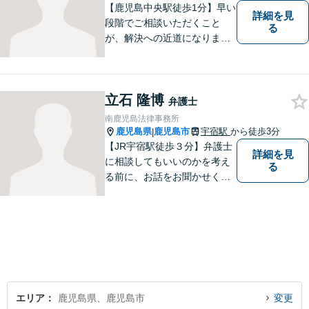
可】
【鹿児島中央駅徒歩1分】早い
詳細を見
段階でご相談いただくこと
る
が、解決への近道になりま
す。これからどう動くのがよ
いのか、一人で悩まず一緒に
整理していきましょう。どん
立石 隆博
なご相談でも、どうぞお気軽
弁護士
にお声がけください。【初回
南鹿児島法律事務所
相談無料】【電話・WEB面談
鹿児島県
鹿児島市
宇宿駅
から徒歩3分
|
可】
【JR宇宿駅徒歩３分】弁護士
詳細を見
に相談してもいいのかを考え
る
る前に、お話をお聞かせくだ
さい。刑事・男女問題・借金
など幅広く対応◎お一人おひ
とりにとって最適な解決方法
をご提案いたします。
エリア
鹿児島県、鹿児島市
変更