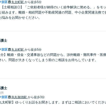
中京区
丸太町駅
から徒歩5分
】【土曜相談◎】「ご依頼者様が納得のいく紛争解決に努める。」をモ
り組みます。離婚・相続問題や不動産関連の問題、中小企業関連法務で
お悩みをお聞かせください。
弁護士
中京区
丸太町駅
から徒歩5分
4分】離婚・借金・交通事故などの問題から、渉外離婚・難民事件・医
さい。問題が大きくなってしまう前のご相談をお待ちしています。
弁護士
務所
中京区
烏丸御池駅
から徒歩3分
丸太町駅】ゆっくりお話をお聞きします。まずはご相談においでくださ