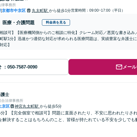
法律事務所
府
京都市中京区
丸太町駅
から徒歩1分
営業時間：09:00~17:00（平日）
|
医療・介護問題
料金表を見る
相談可】【医療機関側からのご相談に特化】クレーム対応／悪質な書き込み
町駅1分】迅速かつ適切な対応が求められる医療問題は、実績豊富な弁護士
対応】
せ
メール
弁護士
総合法律事務所
上京区
神宮丸太町駅
から徒歩5分
5分】【完全個室で相談可】問題に直面されたり、不安に思われたりさ
を解決することはもちろんのこと、皆様が持たれている不安を少しでも
。