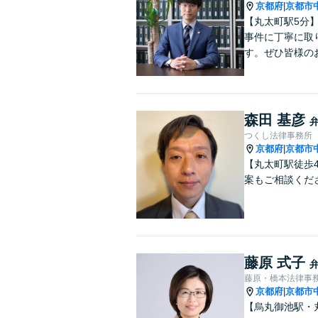
京都府
京都市
|
【丸太町駅5分
事件に丁寧に取
す。ぜひ皆様の
森田 基彦
つくし法律事務所
京都府
京都市
|
【丸太町駅徒歩
案もご相談くだ
藤原 式子
藤原・橋本法律事
京都府
京都市
|
【烏丸御池駅・