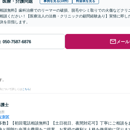
医療・介護問題
事例を見る(18件)
料金表を見る
相談無料】歯科治療でのリーマーの破損、脱毛やシミ取りでの火傷などクリ
相談ください！【医療法人の法務・クリニックの顧問経験あり】実情に即し
決を目指します。
メール
す。
果について詳しくは
こちら
)
弁護士
務所
左京区
多数】【初回電話相談無料】【土日祝日、夜間対応可】丁寧にご相談を
決と明朗な弁護士費用をご提案。お客様の権利と人格を徹底的に守りま