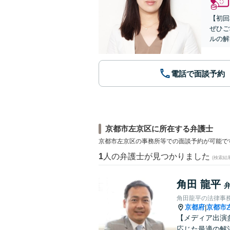
【初回
ぜひご
ルの解
電話で面談予約
京都市左京区に所在する弁護士
京都市左京区の事務所等での面談予約が可能で
1
人の弁護士が見つかりました
(検索結
角田 龍平
角田龍平の法律事
京都府
京都市
|
【メディア出演
応じた最適の解