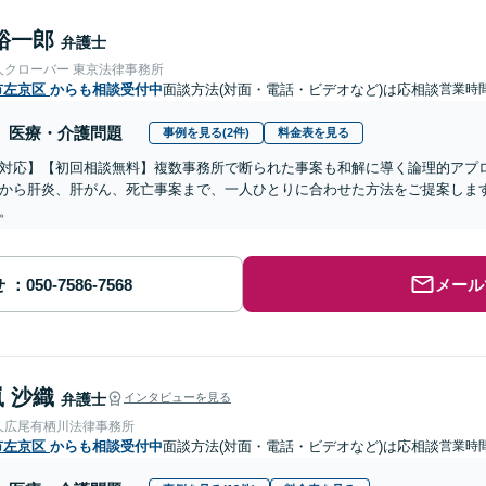
裕一郎
弁護士
人クローバー 東京法律事務所
市左京区
からも相談受付中
面談方法(対面・電話・ビデオなど)は応相談
営業時間
医療・介護問題
事例を見る(2件)
料金表を見る
対応】【初回相談無料】複数事務所で断られた事案も和解に導く論理的アプ
から肝炎、肝がん、死亡事案まで、一人ひとりに合わせた方法をご提案しま
。
せ
メール
 沙織
弁護士
インタビューを見る
人広尾有栖川法律事務所
市左京区
からも相談受付中
面談方法(対面・電話・ビデオなど)は応相談
営業時間