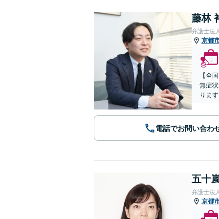
藤林 
弁護士法
京都
【全国
無症状
ります
電話でお問い合わ
五十嵐
弁護士法
京都