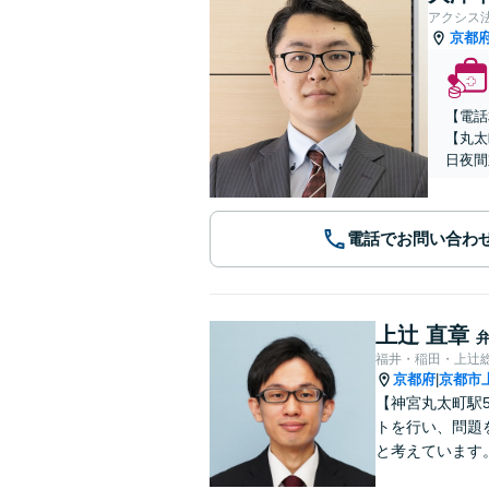
アクシス
京都
【電話
【丸太
日夜間
電話でお問い合わ
上辻 直章
福井・稲田・上辻
京都府
京都市
|
【神宮丸太町駅
トを行い、問題
と考えています