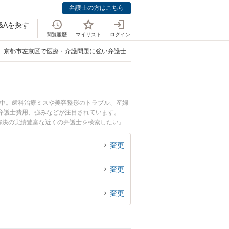
弁護士の方はこちら
&Aを探す
閲覧履歴
マイリスト
ログイン
京都市左京区で医療・介護問題に強い弁護士
載中。歯科治療ミスや美容整形のトラブル、産婦
弁護士費用、強みなどが注目されています。
解決の実績豊富な近くの弁護士を検索したい』
すめです。
変更
変更
変更