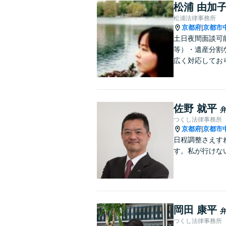
松浦 由加
松浦法律事務所
京都府
京都市
|
土日夜間面談可
等）・遺産分割
広く対応してお
佐野 就平
つくし法律事務所
京都府
京都市
|
日程調整さえす
す。私が行けな
岡田 康平
つくし法律事務所