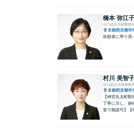
橋本 弥江
谷口総合法律事務
京都府
京都市
|
依頼者に寄り添
村川 美智
谷口総合法律事務
京都府
京都市
|
【神宮丸太町駅
丁寧に示し、納
室で相談可】【