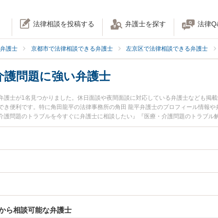
法律相談を投稿する
弁護士を探す
法律Q
弁護士
京都市で法律相談できる弁護士
左京区で法律相談できる弁護士
介護問題に強い弁護士
弁護士が1名見つかりました。休日面談や夜間面談に対応している弁護士なども掲
でき便利です。特に角田龍平の法律事務所の角田 龍平弁護士のプロフィール情報や
介護問題のトラブルを今すぐに弁護士に相談したい』『医療・介護問題のトラブル
きる京都市左京区内の弁護士に相談予約したい』などでお困りの相談者さんにおす
から相談可能な弁護士