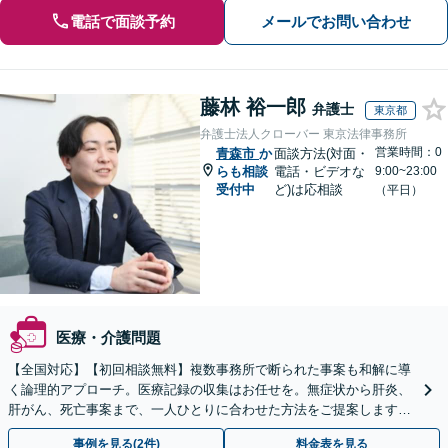
電話で面談予約
メールでお問い合わせ
藤林 裕一郎
弁護士
東京都
弁護士法人クローバー 東京法律事務所
営業時間：0
青森市
か
面談方法(対面・
らも相談
電話・ビデオな
9:00~23:00
受付中
ど)は応相談
（平日）
医療・介護問題
【全国対応】【初回相談無料】複数事務所で断られた事案も和解に導
く論理的アプローチ。医療記録の収集はお任せを。無症状から肝炎、
肝がん、死亡事案まで、一人ひとりに合わせた方法をご提案します。
手続きの負担を減らし、権利を守ります。
事例を見る(2件)
料金表を見る