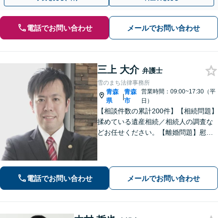
電話でお問い合わせ
メールでお問い合わせ
三上 大介
弁護士
雪のまち法律事務所
青森
青森
営業時間：09:00~17:30（平
|
県
市
日）
【相談件数の累計200件】【相続問題】
揉めている遺産相続／相続人の調査な
どお任せください。【離婚問題】慰謝
料請求を「したい側」「された側」に
対応します。交渉力と駆け引きで問題
解決へ【初回相談無料／当日・夜間も
相談可】
電話でお問い合わせ
メールでお問い合わせ