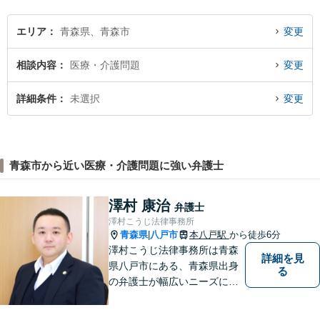
いたします。
エリア
青森県、青森市
変更
相談内容
医療・介護問題
変更
詳細条件
未選択
変更
青森市から近い医療・介護問題に強い弁護士
澤村 康治
弁護士
澤村こうじ法律事務所
青森県
八戸市
本八戸駅
から徒歩6分
|
澤村こうじ法律事務所は青森
詳細を見
県八戸市にある、青森県出身
る
の弁護士が幅広いニーズにお
応えするアットホームな法律
事務所です。