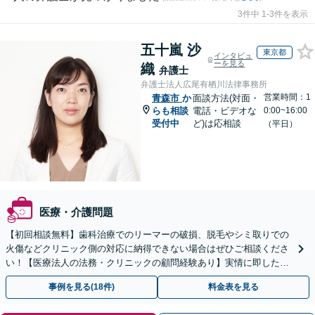
3件中 1-3件を表示
五十嵐 沙
東京都
インタビュ
ーを見る
織
弁護士
弁護士法人広尾有栖川法律事務所
営業時間：1
青森市
か
面談方法(対面・
らも相談
電話・ビデオな
0:00~16:00
受付中
ど)は応相談
（平日）
医療・介護問題
【初回相談無料】歯科治療でのリーマーの破損、脱毛やシミ取りでの
火傷などクリニック側の対応に納得できない場合はぜひご相談くださ
い！【医療法人の法務・クリニックの顧問経験あり】実情に即したア
ドバイスで、納得のできるトラブルの解決を目指します。
事例を見る(18件)
料金表を見る