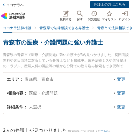
弁護士の方はこちら
ココナラへ
投稿する
探す
閲覧履歴
マイリスト
ログイン
ココナラ法律相談
青森県で法律相談できる弁護士
青森市で法律相談で
青森市の医療・介護問題に強い弁護士
青森県の青森市で医療・介護問題に強い弁護士が3名見つかりました。初回面談
無料や休日面談に対応している弁護士なども掲載中。歯科治療ミスや美容整形
のトラブル、産婦人科の訴訟等の細かな分野での絞り込み検索もでき便利で
す。特に雪のまち法律事務所の三上 大介弁護士や弁護士法人青森リーガルサー
ビス 青森支店 青森シティ法律事務所の木村 哲也弁護士、青い森法律事務所の
エリア
青森県、青森市
変更
小澤 博之弁護士のプロフィール情報や弁護士費用、強みなどが注目されていま
す。『青森市で土日や夜間に発生した医療・介護問題のトラブルを今すぐに弁
相談内容
医療・介護問題
変更
護士に相談したい』『医療・介護問題のトラブル解決の実績豊富な近くの弁護
士を検索したい』『初回相談無料で医療・介護問題を法律相談できる青森市内
の弁護士に相談予約したい』などでお困りの相談者さんにおすすめです。
詳細条件
未選択
変更
3
人の弁護士が見つかりました
(検索結果について詳しくは
こちら
)