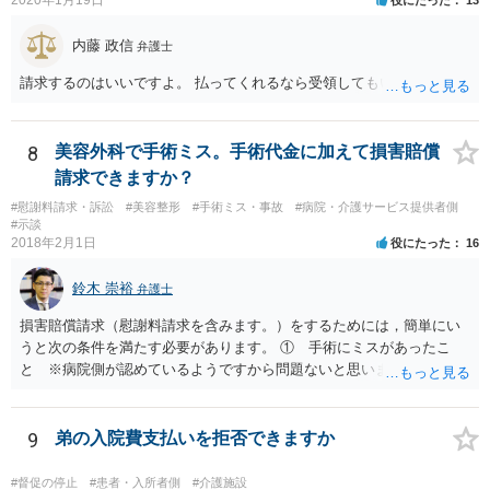
内藤 政信
弁護士
請求するのはいいですよ。 払ってくれるなら受領してもいいですよ。
8
美容外科で手術ミス。手術代金に加えて損害賠償
請求できますか？
#慰謝料請求・訴訟
#美容整形
#手術ミス・事故
#病院・介護サービス提供者側
#示談
2018年2月1日
役にたった
16
鈴木 崇裕
弁護士
損害賠償請求（慰謝料請求を含みます。）をするためには，簡単にい
うと次の条件を満たす必要があります。 ① 手術にミスがあったこ
と ※病院側が認めているようですから問題ないと思います。 ② 手
術のミスの「せいで」仕事を休まなければならなくなったこと ③ 手
術のミスの「せいで」マスクが外せなくなったこと ④ 仕事を休まな
ければならなくなった「せいで」休業損害が発生したこと ⑤ マスク
9
弟の入院費支払いを拒否できますか
を外せなくなった「せいで」経済的に評価できる精神的な損害が発生
したこと 「せいで」と強調した点が，内藤先生のご指摘なさる「相当
#督促の停止
#患者・入所者側
#介護施設