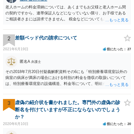
老人ホームの料金滞納については、あくまでもお父様と老人ホーム間
の契約ですから、連帯保証人などになっていない限り、お子様である
ご相談者さまには請求できません。 税金などについても滞納している
のはお父様ですから、お子様に請求が来ることはありません。 生活保
護受給の際に扶養できないかという連絡が役所から来ますが、できな
い旨回答すればそれまでです。 相続が開始した場合については先述の
2
差額ベッド代の請求について
通りです。 民法上の扶養義務はご相談者さまがお考えのほど強いもの
ではありません。 あくまでも、余力の範囲で認められるものです。 親
2021年6月19日
役にたった
27
の介護は子供がみるという民法の条文はありません。 また、親に対す
る扶養義務は配偶者や子に対する扶養義務に比べて弱いものです。 生
匿名A
弁護士
まれてすぐ両親が離婚し、その後会っていなかったという事情も、扶
その2018年7月20日付疑義解釈資料その6にも「特別療養環境室以外の
養義務の順位を下げる一つの理由になります。
病室の病床が満床の場合における特別の料金を徴収の取扱いについて
は、特別療養環境室の設備構造、料金等について、明確かつ懇切丁寧
に説明し、その上で、患者が特別療養環境室への入院に同意している
ことが確認される場合には、特別療養環境室以外の病室の病床が満床
であっても、特別の料金を徴収することは差し支えない。」と書いて
3
虚偽の紹介状を書かれました。専門外の虚偽の診
あるので、当局の立場としても「病院理由(大部屋に空きがない等)での
断名を付けていますが不正にならないのでしょう
差額ベッド代は請求してはならない」とは言っていません。 「入院の
か？
必要があるにもかかわらず、特別の料金の支払いに同意しないのであ
2020年6月10日
役にたった
20
れば、他院を受診するよう言われた」という事例についても「不適切
と思われる事例」と言及されているだけで「不適切である」と断定も