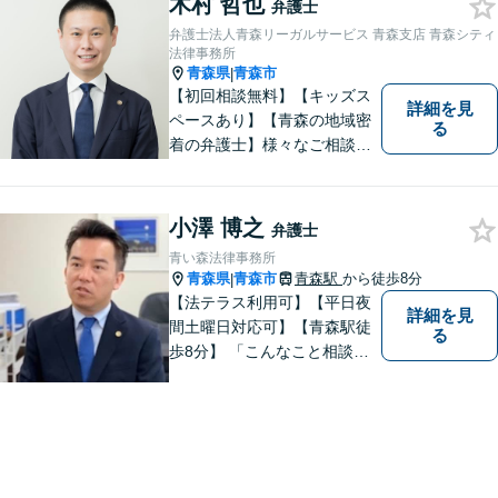
木村 哲也
弁護士
弁護士法人青森リーガルサービス 青森支店 青森シティ
法律事務所
青森県
青森市
|
【初回相談無料】【キッズス
詳細を見
ペースあり】【青森の地域密
る
着の弁護士】様々なご相談・
ご依頼案件に迅速・丁寧に対
応いたします。
小澤 博之
弁護士
青い森法律事務所
青森県
青森市
青森駅
から徒歩8分
|
【法テラス利用可】【平日夜
詳細を見
間土曜日対応可】【青森駅徒
る
歩8分】 「こんなこと相談し
ていいのだろうか」とお思い
の方、大丈夫です。どのよう
なお悩みでもご相談くださ
い。 皆様が抱えている問題に
真摯に向き合い、ともに解決