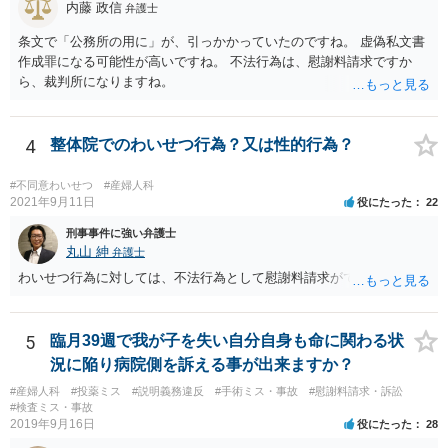
内藤 政信
弁護士
されていないですし、違法であることも示唆されていません。ですの
で、「同意しないのであれば他院を受診するように」という表現が不
条文で「公務所の用に」が、引っかかっていたのですね。 虚偽私文書
適切なだけで、たとえば言い方を変えて「緊急手術をおすすめします
作成罪になる可能性が高いですね。 不法行為は、慰謝料請求ですか
が、当病院は現在大部屋が満床なので大部屋を希望される場合は本日
ら、裁判所になりますね。
の緊急手術には応じられません。１日当たり１万８７００円の個室で
あれば対応できますが。」と言えば、問題ないとされる余地もあるか
と存じます。 ご記載いただいた事実関係を拝見するかぎり、緊急手術
4
整体院でのわいせつ行為？又は性的行為？
が望ましい状況における病院側の説明としては十分だと思いますし、
そのような状況においてどこまで説明すれば「懇切丁寧」と言えるの
#不同意わいせつ
#産婦人科
かについても考え方が分かれると思います。それに加えて、そもそも
2021年9月11日
役にたった
22
通達に民間に対する法的拘束力はないこと(下級行政機関に対する拘束
力しかありません)を考えれば、一応の説明を受けて同意した以上、病
刑事事件に強い弁護士
院側からは同意書に「１日当たり」という記載が抜けていることを奇
丸山 紳
弁護士
貨として不当に支払を拒んでいると見られて、今後あなたやあなたの
わいせつ行為に対しては、不法行為として慰謝料請求ができます。
ご家族がその大学病院を受診せざるを得なくなった場合に事実上の不
利益を受ける可能性は否定できないように思われます。
5
臨月39週で我が子を失い自分自身も命に関わる状
況に陥り病院側を訴える事が出来ますか？
#産婦人科
#投薬ミス
#説明義務違反
#手術ミス・事故
#慰謝料請求・訴訟
#検査ミス・事故
2019年9月16日
役にたった
28