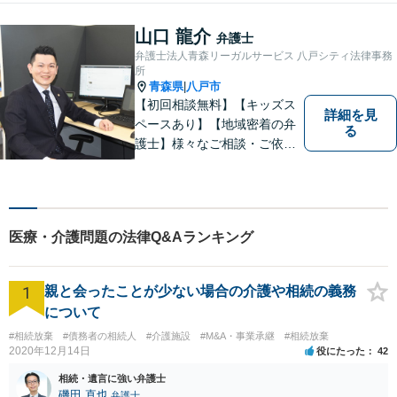
山口 龍介
弁護士
弁護士法人青森リーガルサービス 八戸シティ法律事務
所
青森県
八戸市
|
【初回相談無料】【キッズス
詳細を見
ペースあり】【地域密着の弁
る
護士】様々なご相談・ご依頼
案件に迅速・丁寧に対応いた
します。お困りの方はぜひご
相談ください。
医療・介護問題の法律Q&Aランキング
1
親と会ったことが少ない場合の介護や相続の義務
について
#相続放棄
#債務者の相続人
#介護施設
#M&A・事業承継
#相続放棄
2020年12月14日
役にたった
42
相続・遺言に強い弁護士
磯田 直也
弁護士