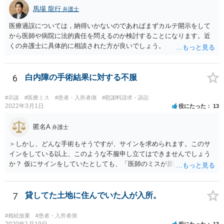
馬場 龍行
弁護士
医療過誤については，納得いかないのであればまずカルテ開示をして
から医師や病院に法的責任を問えるのか検討することになります。近
くの弁護士に具体的に相談された方が良いでしょう。
6
白内障の手術結果に対する不服
#示談
#医療ミス
#患者・入所者側
#慰謝料請求・訴訟
2022年3月1日
役にたった
13
匿名A
弁護士
＞しかし、どんな手術もそうですが、サインを求められます。このサ
インをしている以上、このような不服申し立てはできませんでしょう
か？ 仮にサインをしていたとしても、「医師のミスが原因で老眼がひ
どくなったといえるような場合」や「白内障の手術の合併症として老
眼が悪化することがあるにもかかわらず、全く説明されなかったよう
な場合」には、請求することは可能です。
7
貸してた土地に住んでいた人が入所。
#相続放棄
#患者・入所者側
2020年1月19日
役にたった
13