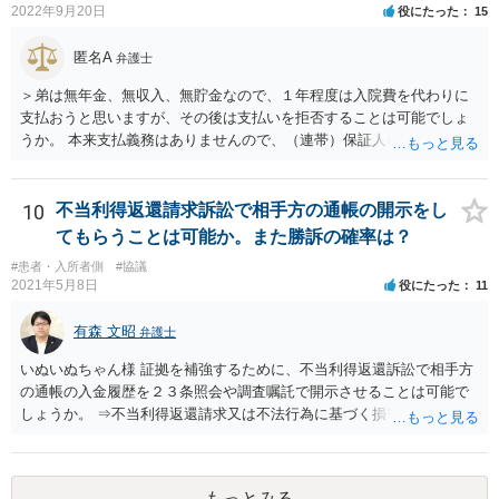
因果関係」です。 手術のミスと関係のないことまでは責任追及ができ
2022年9月20日
役にたった
15
ないということです。 手術のミスの結果，手術前と比べて見た目が著
しく悪くなってしまったとか， 手術のミスの結果，入院期間が延びて
匿名A
弁護士
しまったとかいう事情があれば， 追加請求が可能な余地があります。
＞弟は無年金、無収入、無貯金なので、１年程度は入院費を代わりに
ただし，手術代の返金に応じた際に「これ以上金銭の請求はしませ
支払おうと思いますが、その後は支払いを拒否することは可能でしょ
ん」という趣旨の合意をしてしまっていると， 上記の請求は，基本的
うか。 本来支払義務はありませんので、（連帯）保証人などにならな
には困難となります。
ければ、支払いを拒絶することは可能です。
10
不当利得返還請求訴訟で相手方の通帳の開示をし
てもらうことは可能か。また勝訴の確率は？
#患者・入所者側
#協議
2021年5月8日
役にたった
11
有森 文昭
弁護士
いぬいぬちゃん様 証拠を補強するために、不当利得返還訴訟で相手方
の通帳の入金履歴を２３条照会や調査嘱託で開示させることは可能で
しょうか。 ⇒不当利得返還請求又は不法行為に基づく損害賠償請求の
いずれかになるものと思いますが、その裁判手続きの中で、調査嘱託
等を行うことは十分考えられます。もっとも、網羅的な探索的調査と
なることを裁判所は忌避しますので、具体的な期間等を特定して行う
もっとみる