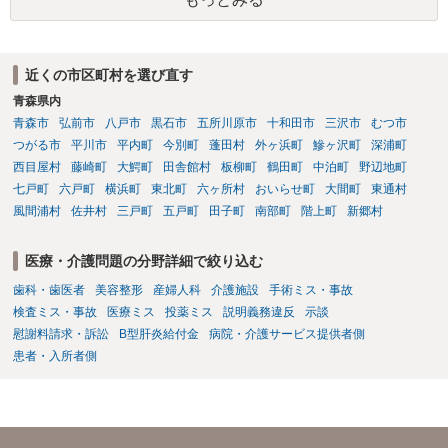
必要があります。 不正引き出しと入金の金額と日付がすべて一致して
いた場合勝訴の確率はどのくらいでしょうか。 ⇒誠に恐縮ですが、勝
訴の確率をこの場でお伝えすることはできませんので、個別に依頼し
た弁護士にご相談いただき、ご質問ください。 一般的な回答となり恐
近くの市区町村を選び直す
縮ですが、使途不明金訴訟の場合には、よくて５分５分というところ
青森県内
です。 なお、仮に裁判で勝ったとしても弟さんに資力がないと具体的
な回収をすることはできませんので、弟さんの財産への事前の仮差押
青森市
弘前市
八戸市
黒石市
五所川原市
十和田市
三沢市
むつ市
え等もきちんと検討してくれる弁護士の方にご相談いただくことをお
つがる市
平川市
平内町
今別町
蓬田村
外ヶ浜町
鰺ヶ沢町
深浦町
勧めいたします。
西目屋村
藤崎町
大鰐町
田舎館村
板柳町
鶴田町
中泊町
野辺地町
七戸町
六戸町
横浜町
東北町
六ヶ所村
おいらせ町
大間町
東通村
風間浦村
佐井村
三戸町
五戸町
田子町
南部町
階上町
新郷村
医療・介護問題の分野詳細で絞り込む
歯科・歯医者
美容整形
産婦人科
介護施設
手術ミス・事故
検査ミス・事故
医療ミス
投薬ミス
説明義務違反
示談
慰謝料請求・訴訟
B型肝炎給付金
病院・介護サービス提供者側
患者・入所者側