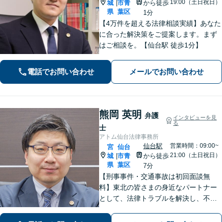
19:00（土日祝日）
城
市青
から徒歩
|
県
葉区
1分
【4万件を超える法律相談実績】あなた
に合った解決策をご提案します。まず
はご相談を。【仙台駅 徒歩1分】
電話でお問い合わせ
メールでお問い合わせ
熊岡 英明
弁護
インタビューを見
る
士
アトム仙台法律事務所
仙台駅
営業時間：09:00~
宮
仙台
21:00（土日祝日）
城
市青
から徒歩
|
県
葉区
7分
【刑事事件・交通事故は初回面談無
料】東北の皆さまの身近なパートナー
として、法律トラブルを解決し、不安
を安心に変えられるよう尽力いたしま
す。どんな些細なお悩みでも大丈夫で