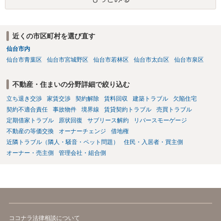
の交渉の中で、一定の金銭をもらえれば退去には応じる旨交渉をして
みるのはいかがでしょうか。 過去に賃借人の許可なく無断で賃貸人が
入室する行為自体は不法行為となり、また刑事的にも住居侵入罪が成
立する可能性がありますので、これを理由に一定の金銭賠償を求める
近くの市区町村を選び直す
のも一つでしょう。
仙台市内
仙台市青葉区
仙台市宮城野区
仙台市若林区
仙台市太白区
仙台市泉区
不動産・住まいの分野詳細で絞り込む
立ち退き交渉
家賃交渉
契約解除
賃料回収
建築トラブル
欠陥住宅
契約不適合責任
事故物件
境界線
賃貸契約トラブル
売買トラブル
定期借家トラブル
原状回復
サブリース解約
リバースモーゲージ
不動産の等価交換
オーナーチェンジ
借地権
近隣トラブル（隣人・騒音・ペット問題）
住民・入居者・買主側
オーナー・売主側
管理会社・組合側
ココナラ法律相談について