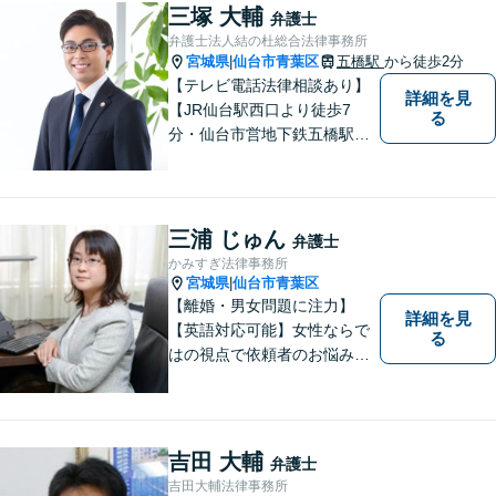
たる事件も、受任可能です。
三塚 大輔
弁護士
お気軽にご相談ください。
弁護士法人結の杜総合法律事務所
宮城県
仙台市青葉区
五橋駅
から徒歩2分
|
【テレビ電話法律相談あり】
詳細を見
【JR仙台駅西口より徒歩7
る
分・仙台市営地下鉄五橋駅北4
出口より徒歩２分】 【初回相
談無料】【税理士法人併設】
【五橋本店・東京支店】【夜
間・土曜相談あり】【明るく
三浦 じゅん
弁護士
キレイな完全個室相談室】
かみすぎ法律事務所
宮城県
仙台市青葉区
|
【離婚・男女問題に注力】
詳細を見
【英語対応可能】女性ならで
る
はの視点で依頼者のお悩みに
寄り添い、丁寧かつ迅速なサ
ポートをいたします。離婚・
男女問題やセクハラ事件など
のお困り事がございました
吉田 大輔
弁護士
ら、お気軽にご相談くださ
吉田大輔法律事務所