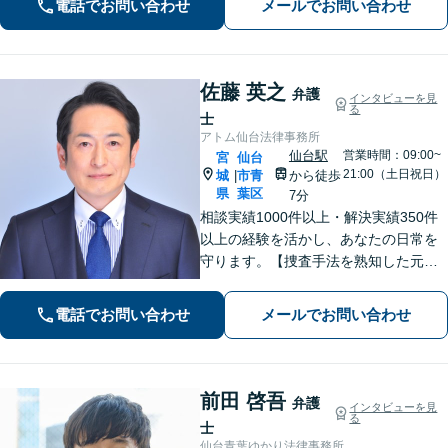
電話でお問い合わせ
メールでお問い合わせ
すので、まずはお気軽にご相談くださ
い
佐藤 英之
弁護
インタビューを見
る
士
アトム仙台法律事務所
仙台駅
営業時間：09:00~
宮
仙台
21:00（土日祝日）
城
市青
から徒歩
|
県
葉区
7分
相談実績1000件以上・解決実績350件
以上の経験を活かし、あなたの日常を
守ります。【捜査手法を熟知した元警
察官弁護士・刑事事件加害者弁護・交
通事故に特化】
電話でお問い合わせ
メールでお問い合わせ
前田 啓吾
弁護
インタビューを見
る
士
仙台青葉ゆかり法律事務所