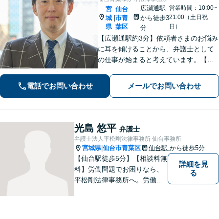
広瀬通駅
営業時間：10:00~
宮
仙台
21:00（土日祝
城
市青
から徒歩3
|
県
葉区
日）
分
【広瀬通駅約3分】依頼者さまのお悩み
に耳を傾けることから、弁護士として
の仕事が始まると考えています。【離
婚・男女問題】親権・面会・モラハラ
など男性からのご依頼多数【相続・遺
電話でお問い合わせ
メールでお問い合わせ
言】遺産分割などスムーズに解決【初
回相談60分無料】【オンライン相談可
能】
光島 悠平
弁護士
弁護士法人平松剛法律事務所 仙台事務所
宮城県
仙台市青葉区
仙台駅
から徒歩5分
|
【仙台駅徒歩5分】【相談料無
詳細を見
料】労働問題でお困りなら、
る
平松剛法律事務所へ。労働者
を守るため、問題解決に取り
組み続けます。交通事故・ア
スペスト・借金など多岐にわ