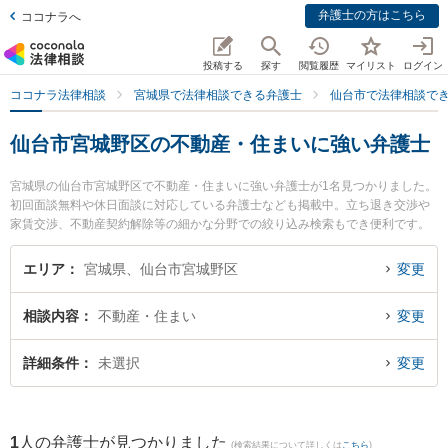
弁護士の方はこちら
ココナラへ
投稿する
探す
閲覧履歴
マイリスト
ログイン
ココナラ法律相談
宮城県で法律相談できる弁護士
仙台市で法律相談で
仙台市宮城野区の不動産・住まいに強い弁護士
宮城県の仙台市宮城野区で不動産・住まいに強い弁護士が1名見つかりました。
初回面談無料や休日面談に対応している弁護士なども掲載中。立ち退き交渉や
家賃交渉、不動産契約解除等の細かな分野での絞り込み検索もでき便利です。
特に弁護士法人法律事務所せんだいの田中 航弁護士のプロフィール情報や弁護
士費用、強みなどが注目されています。『仙台市宮城野区で土日や夜間に発生
エリア
宮城県、仙台市宮城野区
変更
した不動産・住まいのトラブルを今すぐに弁護士に相談したい』『不動産・住
まいのトラブル解決の実績豊富な近くの弁護士を検索したい』『初回相談無料
相談内容
不動産・住まい
変更
で不動産・住まいを法律相談できる仙台市宮城野区内の弁護士に相談予約した
い』などでお困りの相談者さんにおすすめです。
詳細条件
未選択
変更
1
人の弁護士が見つかりました
(検索結果について詳しくは
こちら
)