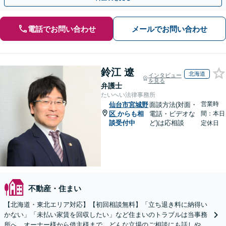
電話でお問い合わせ
メールでお問い合わせ
鈴江 遼
北海道
インタビュー
を見る
弁護士
たいへい法律事務所
営業時
仙台市宮城野
面談方法(対面・
区
からも相
電話・ビデオな
間：本日
談受付中
ど)は応相談
定休日
不動産・住まい
【北海道・東北エリア対応】【初回相談無料】「立ち退き料に納得い
かない」「未払い家賃を回収したい」など住まいのトラブルは当事務
所へ。オーナー様から借主様まで、どんな立場のご相談にも話しやす