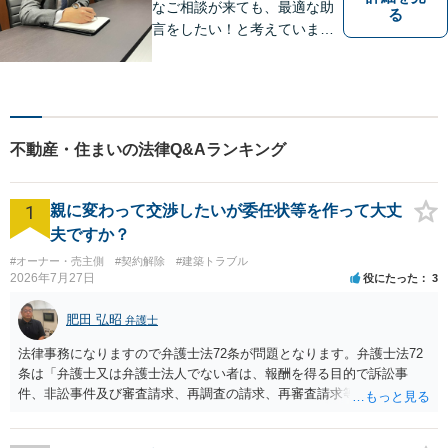
なご相談が来ても、最適な助
る
言をしたい！と考えていま
す。法律問題でなくても構い
ません。 お気軽にご相談くだ
さい。
不動産・住まいの法律Q&Aランキング
1
親に変わって交渉したいが委任状等を作って大丈
夫ですか？
#オーナー・売主側
#契約解除
#建築トラブル
2026年7月27日
役にたった
3
肥田 弘昭
弁護士
法律事務になりますので弁護士法72条が問題となります。弁護士法72
条は「弁護士又は弁護士法人でない者は、報酬を得る目的で訴訟事
件、非訟事件及び審査請求、再調査の請求、再審査請求等行政庁に対
する不服申立事件その他一般の法律事件に関して鑑定、代理、仲裁若
しくは和解その他の法律事務を取り扱い、又はこれらの周旋をするこ