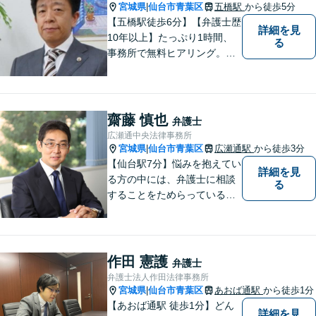
い。
宮城県
仙台市青葉区
五橋駅
から徒歩5分
|
【五橋駅徒歩6分】【弁護士歴
詳細を見
10年以上】たっぷり1時間、
る
事務所で無料ヒアリング。気
になる費用も事務所でご説
明。離婚問題／遺産相続／交
通事故、多分野に対応。解決
の糸口を一緒に探すことを大
齋藤 慎也
弁護士
切にしています。
広瀬通中央法律事務所
宮城県
仙台市青葉区
広瀬通駅
から徒歩3分
|
【仙台駅7分】悩みを抱えてい
詳細を見
る方の中には、弁護士に相談
る
することをためらっている方
もいらっしゃるかもしれませ
ん。しかし弁護士に相談する
ことで、スムーズな解決が期
待できます。 どんなことで
作田 憲護
弁護士
も、お気軽に相談ください。
弁護士法人作田法律事務所
宮城県
仙台市青葉区
あおば通駅
から徒歩1分
|
【あおば通駅 徒歩1分】どん
詳細を見