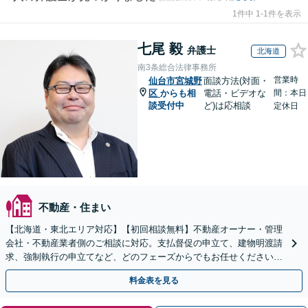
1件中 1-1件を表示
七尾 毅
弁護士
北海道
南3条総合法律事務所
営業時
仙台市宮城野
面談方法(対面・
区
からも相
電話・ビデオな
間：本日
談受付中
ど)は応相談
定休日
不動産・住まい
【北海道・東北エリア対応】【初回相談無料】不動産オーナー・管理
会社・不動産業者側のご相談に対応。支払督促の申立て、建物明渡請
求、強制執行の申立てなど、どのフェーズからでもお任せください。
他士業ともワンストップで対応可能【休日・夜間面談OK】
料金表を見る