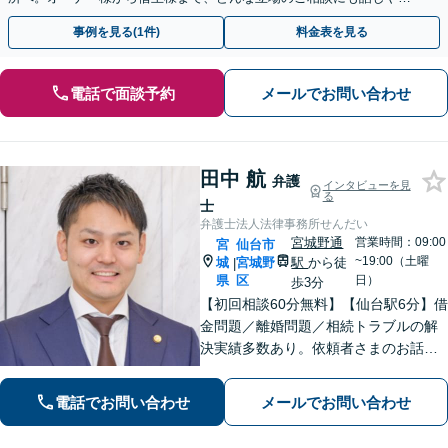
い弁護士が対応します。ＷＥＢ面談可。
事例を見る(1件)
料金表を見る
電話で面談予約
メールでお問い合わせ
田中 航
弁護
インタビューを見
る
士
弁護士法人法律事務所せんだい
宮城野通
営業時間：09:00
宮
仙台市
~19:00（土曜
城
宮城野
駅
から徒
|
県
区
日）
歩3分
【初回相談60分無料】【仙台駅6分】借
金問題／離婚問題／相続トラブルの解
決実績多数あり。依頼者さまのお話や
ご要望を丁寧にお聞きし、弁護士が解
決まで対応・サポートします【土曜日
電話でお問い合わせ
メールでお問い合わせ
も営業】交通事故や刑事事件のご相談
もお任せください【Web面談可】