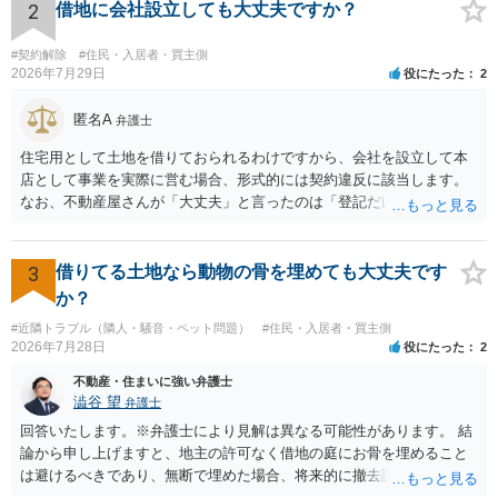
とを業とすることができない。ただし、この法律又は他の法律に別段
2
借地に会社設立しても大丈夫ですか？
の定めがある場合は、この限りでない。」とのことから、報酬を得る
目的がないのであれば適法です。なぜなら、弁護士法72条に違反しな
#契約解除
#住民・入居者・買主側
いのであれば、委任については無償で委任者が受任者に委任できるか
2026年7月29日
役にたった
2
らです。ご参考にしてください。
匿名A
弁護士
住宅用として土地を借りておられるわけですから、会社を設立して本
店として事業を実際に営む場合、形式的には契約違反に該当します。
なお、不動産屋さんが「大丈夫」と言ったのは「登記だけなら実務上
トラブルになることは少ない」という経験則に基づいたものと推測さ
れますが、これは法的な保証ではありません。 ただ、解除まで認めら
れるかどうかについては信頼関係が破壊されたかどうかで判断されま
3
借りてる土地なら動物の骨を埋めても大丈夫です
すので、建物を事務所・店舗用に大きく改築する等までなさらない限
か？
り、リスクはそれほど大きくないかもしれません。 しかしそれでも、
#近隣トラブル（隣人・騒音・ペット問題）
#住民・入居者・買主側
大家さんが契約違反を口実に、将来の更新時に更新料の上乗せを要求
2026年7月28日
役にたった
2
したり、立ち退きを迫る材料に使ったりする可能性は否定できませ
ん。
不動産・住まいに強い弁護士
澁谷 望
弁護士
回答いたします。※弁護士により見解は異なる可能性があります。 結
論から申し上げますと、地主の許可なく借地の庭にお骨を埋めること
は避けるべきであり、無断で埋めた場合、将来的に撤去請求や退去時
の損害賠償（原状回復費用）を求められるリスクがあります。 法律