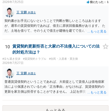
2026年7月25日
役にたった
1
容を十分に確認し、不明点は弁護士に相談することをおすすめしま
す。
王 宣麟
弁護士
契約書がお手元にないということで判断が難しいところはあります
が、通常の賃貸借契約であれば、借主に原状回復義務があります。 た
だ、土地を借りて、そのうえで借主が建物を建てて住んでいたケース
とは異なり、地付き一戸建て住宅（貸主所有）自体を賃借していたの
であれば、建物を収去して土地を明渡す義務は原則生じないはずで
す。 その後、建物を平屋に立て替えた場合であっても、貸主の承諾を
10
賃貸契約更新拒否と大家の不法侵入についての法
得ているのであれば、単純に費用を捻出した側に平屋の所有権が帰属
的対処方法は？
する、という話になるわけでもないように思います。 そのため、現
#立ち退き交渉
#賃貸契約トラブル
#住民・入居者・買主側
状、解体費用を負担することが明確な案件ではないため、まずは相手
2026年7月27日
に請求の根拠（なぜ当方が平屋の解体費用を負担しなければならない
のか）を確認されてみてはいかがでしょうか。
王 宣麟
弁護士
普通賃貸借契約ということであれば、大前提として賃借人は借地借家
法により保護されているため「正当事由」がなければ、賃貸借契約の
更新を家主側は拒否することができません。 上記を拝見する限り、通
常どおり賃料を支払い続けている状況であれば、単に「部屋の内部を
定期確認させてもらないこと」が直ちに正当事由に当たるとは思えま
せんので、更新拒絶を拒否される方向性でよろしいかと存じます。 そ
もっとみる