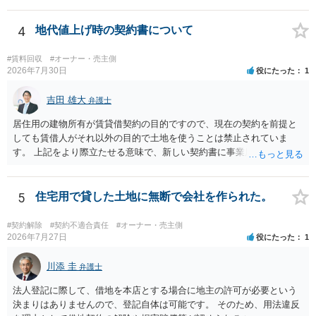
上、自分のペットの遺骨を埋める行為自体は墓地埋葬法違反や不法投
棄には該当しないため、犯罪になるわけではありません。しかし、建
4
地代値上げ時の契約書について
物の所有者は質問者様であっても、土地の所有権はあくまで地主にあ
ります。そのため、地主に無断でお骨を埋める行為は、他人の所有権
#賃料回収
#オーナー・売主側
を侵害する行為や、借地人としての善管注意義務違反とみなされる可
2026年7月30日
役にたった
1
能性が高いのが私見です。 どうしてもお近くで供養されたい場合は、
事前に地主へ相談して許可を得るか、土地に直接埋めずに大きめの鉢
吉田 雄大
弁護士
植え等で供養する「プランター葬」や、ペット霊園等への納骨を検討
居住用の建物所有が賃貸借契約の目的ですので、現在の契約を前提と
されるのが確実かと思います。
しても賃借人がそれ以外の目的で土地を使うことは禁止されていま
す。 上記をより際立たせる意味で、新しい契約書に事業用として用い
ることを禁止する旨を明記することは理に適ったものです。 契約締結
交渉である以上賃借人が拒んだ場合には入りませんが、提案するのは
良い方法と思います。
5
住宅用で貸した土地に無断で会社を作られた。
#契約解除
#契約不適合責任
#オーナー・売主側
2026年7月27日
役にたった
1
川添 圭
弁護士
法人登記に際して、借地を本店とする場合に地主の許可が必要という
決まりはありませんので、登記自体は可能です。 そのため、用法違反