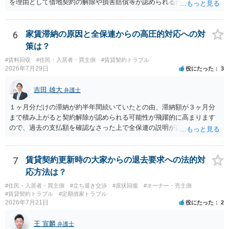
を理由として借地契約の解除や損害賠償等が認められるかどうかが問
題になると思われます。具体的には、「住宅用」というのが、借地人
の建物を住居用に限定する（事業に使用しない）特約があると評価で
きるかどうかが重要でしょう（借地契約締結後に賃借人が建物を店舗
6
家賃滞納の原因と全保連からの高圧的対応への対
に改装したという事案で、住居に限定する特約までは存在しなかった
策は？
として契約解除を認めなかった裁判例があります）。契約条項の記載
#賃料回収
#住民・入居者・買主側
#賃貸契約トラブル
や解釈の問題になりますので、弁護士へ直接相談されることをお勧め
2026年7月29日
役にたった
3
します。
吉田 雄大
弁護士
１ヶ月分だけの滞納が約半年間続いていたとの由、滞納額が３ヶ月分
まで積み上がると契約解除が認められる可能性が飛躍的に高まります
ので、過去の支払額を確認なさった上で全保連の説明が正しければ、
全部又は一部を支払うのが最善の方法です。 約半年間も放置されてい
た理由は気になるところですが、中身のある返答は期待できないと思
います。
7
賃貸契約更新時の大家からの退去要求への法的対
応方法は？
#住民・入居者・買主側
#立ち退き交渉
#原状回復
#オーナー・売主側
#賃貸契約トラブル
#定期借家トラブル
2026年7月21日
役にたった
2
王 宣麟
弁護士