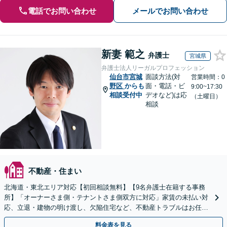
電話でお問い合わせ
メールでお問い合わせ
新妻 範之
弁護士
宮城県
弁護士法人リーガルプロフェッション
仙台市宮城
面談方法(対
営業時間：0
野区
からも
面・電話・ビ
9:00~17:30
相談受付中
デオなど)は応
（土曜日）
相談
不動産・住まい
北海道・東北エリア対応【初回相談無料】【9名弁護士在籍する事務
所】「オーナーさま側・テナントさま側双方に対応」家賃の未払い対
応、立退・建物の明け渡し、欠陥住宅など、不動産トラブルはお任せ
ください「早期相談で損失を最小限に」
料金表を見る