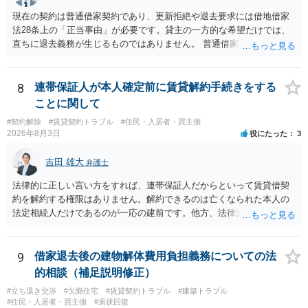
現在の契約は普通借家契約であり、更新拒絶や退去要求には借地借家
法28条上の「正当事由」が必要です。貸主の一方的な希望だけでは、
直ちに退去義務が生じるものではありません。 普通借家契約から定期
借家契約への切り替えは、既存の普通借家契約を合意解約したうえで
新たな定期借家契約を締結する形になりますが、これは任意の合意が
前提であり、借主が同意しなければ成立しません。 12年間の居住実
8
連帯保証人が本人確定前に賃貸解約手続きをする
績、子どもの学校や地域とのつながり、転居費用の準備が困難な事情
ことに関して
などは、借主側の強い居住継続の必要性として正当事由判断において
#契約解除
#賃貸契約トラブル
#住民・入居者・買主側
重視される要素ですので、貸主側にかなり具体的な事情と立退料など
2026年8月3日
役にたった
3
がない限り、更新拒絶が認められるハードルは一般的に高いと考えら
れます。 建物が未登記であること自体は、賃貸借契約の有効性を直ち
吉田 雄大
弁護士
に否定するものではなく、引渡しがされていれば賃貸借の効力は原則
有効とされています。 今後の交渉では、①現在は普通借家契約が継続
法律的に正しい言い方をすれば、連帯保証人だからといって賃貸借契
しており定期借家への変更に合意していないこと、②貸主側の事情
約を解約する権限はありません。解約できるのは亡くなられた本人の
（誰が所有者で誰が実際に住む予定か等）を具体的に書面で説明して
法定相続人だけであるのが一応の建前です。他方、法律論はさてお
ほしいこと、③自分たちの居住継続の必要性を丁寧に伝えること、を
き、事実上であれ明渡が完了すれば賃貸人としてはそれ以上のことを
基本方針としたうえで、仮に一定時期の退去を検討する場合には、立
する動機づけがなくなります。 今回進められつつある手続はあくまで
退料・引越費用・原状回復費用負担などの条件を明確にした書面を作
も、建物を賃貸人に一日も早く明け渡すための便宜的方法として理解
9
借家退去後の建物解体費用負担義務についての法
成することが重要です。 契約書では、更新条項・解除条項・期間の定
するのが良いと思います。またその方法で進めた方が、連帯保証人で
的相談（補足説明修正）
め・定期借家に関する記載の有無、これまでの更新時の合意内容
あるお知り合いさんにとっても、自身の経済的負担を最小限に食い止
（「今回で最後」などの文言）が、借主不利な特約として無効になり
#立ち退き交渉
#欠陥住宅
#賃貸契約トラブル
#建築トラブル
められるため望ましいやり方だといえます。
#住民・入居者・買主側
#原状回復
得るかどうかも含めて検討ポイントになりますので、署名押印前に内