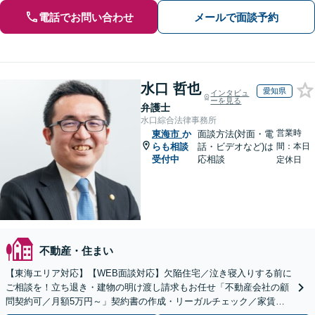
電話でお問い合わせ
メールで面談予約
水口 哲也
愛知県
インタビュ
ーを見る
弁護士
水口綜合法律事務所
営業時
東海市
か
面談方法(対面・電
らも相談
話・ビデオなど)は
間：本日
受付中
応相談
定休日
不動産・住まい
【東海エリア対応】【WEB面談対応】欠陥住宅／泣き寝入りする前に
ご相談を！立ち退き・建物の明け渡し請求もお任せ「不動産会社の顧
問契約可／月額5万円～」契約書の作成・リーガルチェック／家賃の