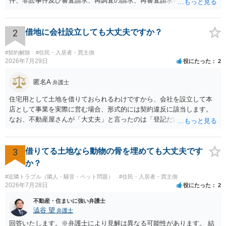
件、非訟事件及び審査請求、再調査の請求、再審査請求等行政庁に対
する不服申立事件その他一般の法律事件に関して鑑定、代理、仲裁若
しくは和解その他の法律事務を取り扱い、又はこれらの周旋をするこ
とを業とすることができない。ただし、この法律又は他の法律に別段
2
借地に会社設立しても大丈夫ですか？
の定めがある場合は、この限りでない。」とのことから、報酬を得る
目的がないのであれば適法です。なぜなら、弁護士法72条に違反しな
#契約解除
#住民・入居者・買主側
いのであれば、委任については無償で委任者が受任者に委任できるか
2026年7月29日
役にたった
2
らです。ご参考にしてください。
匿名A
弁護士
住宅用として土地を借りておられるわけですから、会社を設立して本
店として事業を実際に営む場合、形式的には契約違反に該当します。
なお、不動産屋さんが「大丈夫」と言ったのは「登記だけなら実務上
トラブルになることは少ない」という経験則に基づいたものと推測さ
れますが、これは法的な保証ではありません。 ただ、解除まで認めら
れるかどうかについては信頼関係が破壊されたかどうかで判断されま
3
借りてる土地なら動物の骨を埋めても大丈夫です
すので、建物を事務所・店舗用に大きく改築する等までなさらない限
か？
り、リスクはそれほど大きくないかもしれません。 しかしそれでも、
#近隣トラブル（隣人・騒音・ペット問題）
#住民・入居者・買主側
大家さんが契約違反を口実に、将来の更新時に更新料の上乗せを要求
2026年7月28日
役にたった
2
したり、立ち退きを迫る材料に使ったりする可能性は否定できませ
ん。
不動産・住まいに強い弁護士
澁谷 望
弁護士
回答いたします。※弁護士により見解は異なる可能性があります。 結