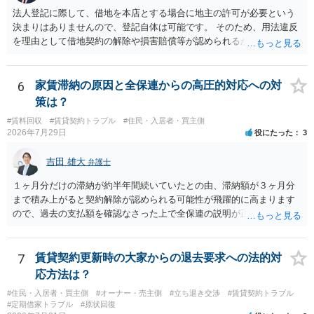
法人登記に際して、借地を本店とする場合に地主の許可が必要という
決まりはありませんので、登記自体は可能です。 そのため、用法違反
を理由として借地契約の解除や損害賠償等が認められるかどうかが問
題になると思われます。具体的には、「住宅用」というのが、借地人
の建物を住居用に限定する（事業に使用しない）特約があると評価で
きるかどうかが重要でしょう（借地契約締結後に賃借人が建物を店舗
6
家賃滞納の原因と全保連からの高圧的対応への対
に改装したという事案で、住居に限定する特約までは存在しなかった
策は？
として契約解除を認めなかった裁判例があります）。契約条項の記載
#賃料回収
#賃貸契約トラブル
#住民・入居者・買主側
や解釈の問題になりますので、弁護士へ直接相談されることをお勧め
2026年7月29日
役にたった
3
します。
吉田 雄大
弁護士
１ヶ月分だけの滞納が約半年間続いていたとの由、滞納額が３ヶ月分
まで積み上がると契約解除が認められる可能性が飛躍的に高まります
ので、過去の支払額を確認なさった上で全保連の説明が正しければ、
全部又は一部を支払うのが最善の方法です。 約半年間も放置されてい
た理由は気になるところですが、中身のある返答は期待できないと思
います。
7
賃貸契約更新時の大家からの退去要求への法的対
応方法は？
#住民・入居者・買主側
#オーナー・売主側
#立ち退き交渉
#賃貸契約トラブル
#定期借家トラブル
#原状回復