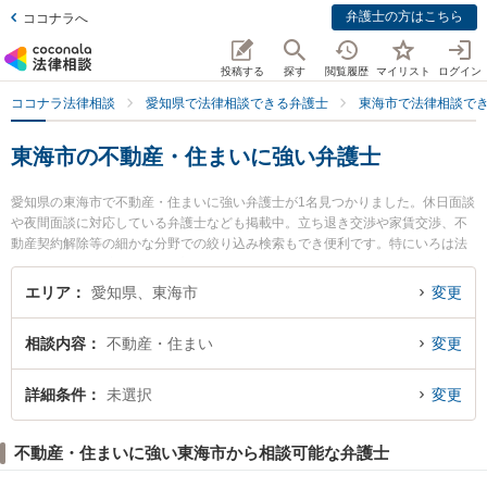
弁護士の方はこちら
ココナラへ
投稿する
探す
閲覧履歴
マイリスト
ログイン
ココナラ法律相談
愛知県で法律相談できる弁護士
東海市で法律相談で
東海市の不動産・住まいに強い弁護士
愛知県の東海市で不動産・住まいに強い弁護士が1名見つかりました。休日面談
や夜間面談に対応している弁護士なども掲載中。立ち退き交渉や家賃交渉、不
動産契約解除等の細かな分野での絞り込み検索もでき便利です。特にいろは法
律事務所の林 佳宏弁護士のプロフィール情報や弁護士費用、強みなどが注目さ
れています。『東海市で土日や夜間に発生した不動産・住まいのトラブルを今
エリア
愛知県、東海市
変更
すぐに弁護士に相談したい』『不動産・住まいのトラブル解決の実績豊富な近
くの弁護士を検索したい』『初回相談無料で不動産・住まいを法律相談できる
相談内容
不動産・住まい
変更
東海市内の弁護士に相談予約したい』などでお困りの相談者さんにおすすめで
す。
詳細条件
未選択
変更
不動産・住まいに強い東海市から相談可能な弁護士