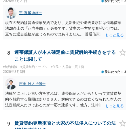
2026年7月21日
役にたった
2
王 宣麟
弁護士
現在の契約は普通借家契約であり、更新拒絶や退去要求には借地借家
法28条上の「正当事由」が必要です。貸主の一方的な希望だけでは、
直ちに退去義務が生じるものではありません。 普通借家契約から定期
借家契約への切り替えは、既存の普通借家契約を合意解約したうえで
新たな定期借家契約を締結する形になりますが、これは任意の合意が
前提であり、借主が同意しなければ成立しません。 12年間の居住実
8
連帯保証人が本人確定前に賃貸解約手続きをする
績、子どもの学校や地域とのつながり、転居費用の準備が困難な事情
ことに関して
などは、借主側の強い居住継続の必要性として正当事由判断において
#契約解除
#賃貸契約トラブル
#住民・入居者・買主側
重視される要素ですので、貸主側にかなり具体的な事情と立退料など
2026年8月3日
役にたった
3
がない限り、更新拒絶が認められるハードルは一般的に高いと考えら
れます。 建物が未登記であること自体は、賃貸借契約の有効性を直ち
吉田 雄大
弁護士
に否定するものではなく、引渡しがされていれば賃貸借の効力は原則
有効とされています。 今後の交渉では、①現在は普通借家契約が継続
法律的に正しい言い方をすれば、連帯保証人だからといって賃貸借契
しており定期借家への変更に合意していないこと、②貸主側の事情
約を解約する権限はありません。解約できるのは亡くなられた本人の
（誰が所有者で誰が実際に住む予定か等）を具体的に書面で説明して
法定相続人だけであるのが一応の建前です。他方、法律論はさてお
ほしいこと、③自分たちの居住継続の必要性を丁寧に伝えること、を
き、事実上であれ明渡が完了すれば賃貸人としてはそれ以上のことを
基本方針としたうえで、仮に一定時期の退去を検討する場合には、立
する動機づけがなくなります。 今回進められつつある手続はあくまで
退料・引越費用・原状回復費用負担などの条件を明確にした書面を作
も、建物を賃貸人に一日も早く明け渡すための便宜的方法として理解
9
賃貸契約更新拒否と大家の不法侵入についての法
成することが重要です。 契約書では、更新条項・解除条項・期間の定
するのが良いと思います。またその方法で進めた方が、連帯保証人で