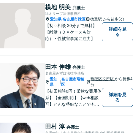
バー等の情報問題にも意欲高
横地 明美
弁護士
く取り組みます。お困りごと
緑オリーブ法律事務所
があれば。お気軽にご相談く
愛知県
名古屋市緑区
徳重駅
から徒歩5分
|
ださい。
【初回相談 30分まで無料】
詳細を見
【離婚（ＤＶケースも対
る
応）・性被害事案に注力】
【子連れでのご相談可】
田本 伸雄
弁護士
名古屋みずほ法律事務所
瑞穂区役所駅
から徒歩4
愛知
名古屋市瑞穂
|
県
区
分
【初回相談0円！柔軟な費用体
詳細を見
系】【全国対応】【web相談
る
可】どんな些細なことでもお
気軽にご相談ください。イン
ターネット／削除請求や開示
請求、利用規約などのトラブ
田村 淳
弁護士
ルはお任せ！相続／感情面の
弁護士法人名古屋総合法律事務所 金山駅前事務所