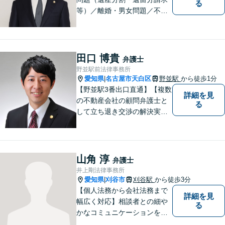
る
等）／離婚・男女問題／不動
産問題／交通事故に注力して
います（これらの分野は初回
３０分程度相談無料）。実績
多数。
田口 博貴
弁護士
野並駅前法律事務所
愛知県
名古屋市天白区
野並駅
から徒歩1分
|
【野並駅3番出口直通】【複数
詳細を見
の不動産会社の顧問弁護士と
る
して立ち退き交渉の解決実績
多数】立ち退き（賃借人側で
賃料不払いの場合を除く）、
相続、交通事故（人身事故の
被害者側に限る）、離婚、企
山角 淳
弁護士
業及び個人事業主の顧問に関
井上剛法律事務所
する相談は初回相談無料で
愛知県
刈谷市
刈谷駅
から徒歩3分
|
す。
【個人法務から会社法務まで
詳細を見
幅広く対応】相談者との細や
る
かなコミュニケーションを大
切にし、親切・丁寧で分かり