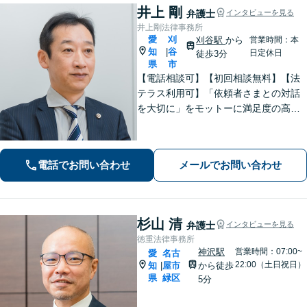
井上 剛
弁護士
インタビューを見る
井上剛法律事務所
愛
刈
刈谷駅
から
営業時間：本
知
谷
|
日定休日
徒歩3分
県
市
【電話相談可】【初回相談無料】【法
テラス利用可】「依頼者さまとの対話
を大切に」をモットーに満足度の高い
リーガルサービスの提供を目指します
【弁護士歴20年以上】企業法務／相続
／労働問題／離婚／交通事故など幅広
電話でお問い合わせ
メールでお問い合わせ
く対応【夜間・休日面談可】【刈谷駅3
分】
杉山 清
弁護士
インタビューを見る
徳重法律事務所
神沢駅
営業時間：07:00~
愛
名古
22:00（土日祝日）
知
屋市
から徒歩
|
県
緑区
5分