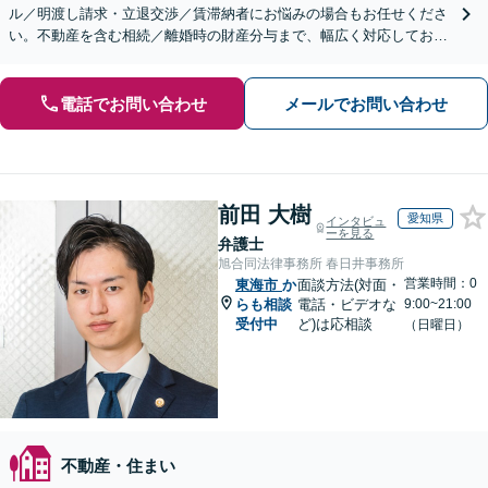
ル／明渡し請求・立退交渉／賃滞納者にお悩みの場合もお任せくださ
い。不動産を含む相続／離婚時の財産分与まで、幅広く対応しており
ます。【初回面談無料】【セカンドオピニオン対応】
電話でお問い合わせ
メールでお問い合わせ
前田 大樹
愛知県
インタビュ
ーを見る
弁護士
旭合同法律事務所 春日井事務所
営業時間：0
東海市
か
面談方法(対面・
らも相談
電話・ビデオな
9:00~21:00
受付中
ど)は応相談
（日曜日）
不動産・住まい