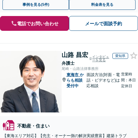
未払い対応／立退料の増額対応など【休日・夜間相談可】
事例を見る(5件)
料金表を見る
電話でお問い合わせ
メールで面談予約
山路 昌宏
愛知県
インタビュ
ーを見る
弁護士
尾崎・山路法律事務所
営業時
東海市
か
面談方法(対面・電
らも相談
話・ビデオなど)は
間：本日
受付中
応相談
定休日
不動産・住まい
【東海エリア対応】【売主・オーナー側の解決実績豊富】建築トラブ