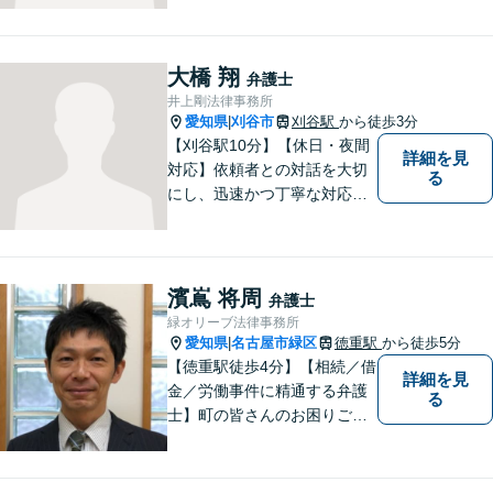
やすい説明を心がけておりま
す。法律問題でお困りでした
ら、お早めにご相談くださ
大橋 翔
弁護士
い。【JR在来線「刈谷駅」4
井上剛法律事務所
分】【駐車場あり】
愛知県
刈谷市
刈谷駅
から徒歩3分
|
【刈谷駅10分】【休日・夜間
詳細を見
対応】依頼者との対話を大切
る
にし、迅速かつ丁寧な対応を
行っています。交通事故／不
動産／建築紛争／借金問題／
労働問題など幅広いリーガル
サービスを提供。【駐車場完
濱嶌 将周
弁護士
備】
緑オリーブ法律事務所
愛知県
名古屋市緑区
徳重駅
から徒歩5分
|
【徳重駅徒歩4分】【相続／借
詳細を見
金／労働事件に精通する弁護
る
士】町の皆さんのお困りごと
を何でも解決するジェネラリ
スト弁護士。社会の秩序を保
つべく、環境問題やマイナン