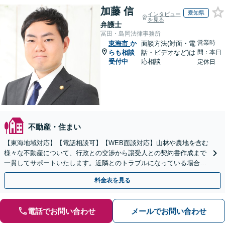
加藤 信
愛知県
インタビュー
を見る
弁護士
冨田・島岡法律事務所
営業時
東海市
か
面談方法(対面・電
らも相談
話・ビデオなど)は
間：本日
受付中
応相談
定休日
不動産・住まい
【東海地域対応】【電話相談可】【WEB面談対応】山林や農地を含む
様々な不動産について、行政との交渉から譲受人との契約書作成まで
一貫してサポートいたします。近隣とのトラブルになっている場合
や、解決が難航している案件でも、ぜひご相談ください。
料金表を見る
電話でお問い合わせ
メールでお問い合わせ