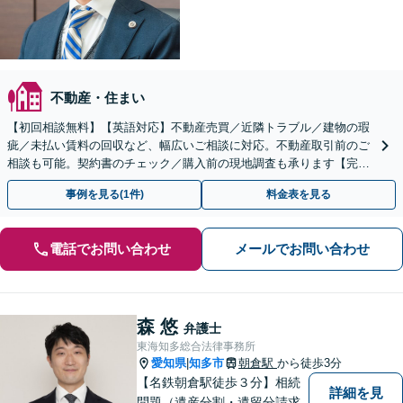
不動産・住まい
【初回相談無料】【英語対応】不動産売買／近隣トラブル／建物の瑕
疵／未払い賃料の回収など、幅広いご相談に対応。不動産取引前のご
相談も可能。契約書のチェック／購入前の現地調査も承ります【完全
個室】【夜間・休日面談】【徳重駅／神沢駅5分】
事例を見る(1件)
料金表を見る
電話でお問い合わせ
メールでお問い合わせ
森 悠
弁護士
東海知多総合法律事務所
愛知県
知多市
朝倉駅
から徒歩3分
|
【名鉄朝倉駅徒歩３分】相続
詳細を見
問題（遺産分割・遺留分請求