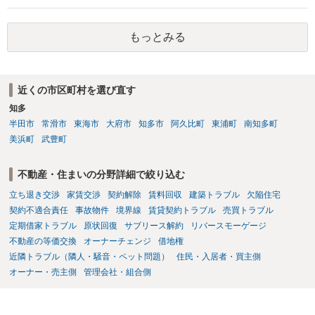
であれば、建物を収去して土地を明渡す義務は原則生じないはずで
す。 その後、建物を平屋に立て替えた場合であっても、貸主の承諾を
もっとみる
得ているのであれば、単純に費用を捻出した側に平屋の所有権が帰属
する、という話になるわけでもないように思います。 そのため、現
状、解体費用を負担することが明確な案件ではないため、まずは相手
に請求の根拠（なぜ当方が平屋の解体費用を負担しなければならない
近くの市区町村を選び直す
のか）を確認されてみてはいかがでしょうか。
知多
半田市
常滑市
東海市
大府市
知多市
阿久比町
東浦町
南知多町
美浜町
武豊町
不動産・住まいの分野詳細で絞り込む
立ち退き交渉
家賃交渉
契約解除
賃料回収
建築トラブル
欠陥住宅
契約不適合責任
事故物件
境界線
賃貸契約トラブル
売買トラブル
定期借家トラブル
原状回復
サブリース解約
リバースモーゲージ
不動産の等価交換
オーナーチェンジ
借地権
近隣トラブル（隣人・騒音・ペット問題）
住民・入居者・買主側
オーナー・売主側
管理会社・組合側