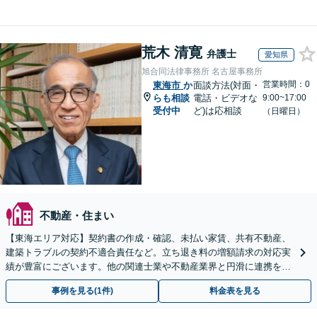
荒木 清寛
弁護士
愛知県
旭合同法律事務所 名古屋事務所
営業時間：0
東海市
か
面談方法(対面・
らも相談
電話・ビデオな
9:00~17:00
受付中
ど)は応相談
（日曜日）
不動産・住まい
【東海エリア対応】契約書の作成・確認、未払い家賃、共有不動産、
建築トラブルの契約不適合責任など。立ち退き料の増額請求の対応実
績が豊富にございます。他の関連士業や不動産業界と円滑に連携を行
い、正確に手続きを進めてまいります。【初回面談無料】
事例を見る(1件)
料金表を見る