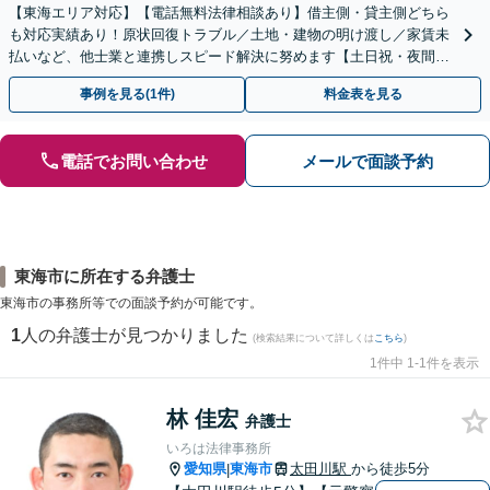
【東海エリア対応】【電話無料法律相談あり】借主側・貸主側どちら
も対応実績あり！原状回復トラブル／土地・建物の明け渡し／家賃未
払いなど、他士業と連携しスピード解決に努めます【土日祝・夜間対
応】【オンライン面談可】【完全個室】
事例を見る(1件)
料金表を見る
電話でお問い合わせ
メールで面談予約
東海市に所在する弁護士
東海市の事務所等での面談予約が可能です。
1
人の弁護士が見つかりました
(検索結果について詳しくは
こちら
)
1件中 1-1件を表示
林 佳宏
弁護士
いろは法律事務所
愛知県
東海市
太田川駅
から徒歩5分
|