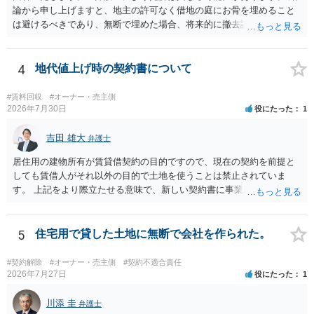
論から申し上げますと、地主の許可なく借地の庭にお骨を埋めること
は避けるべきであり、無断で埋めた場合、将来的に撤去請求や退去時
の損害賠償（原状回復費用）を求められるリスクがあります。 法律
上、自分のペットの遺骨を埋める行為自体は墓地埋葬法違反や不法投
棄には該当しないため、犯罪になるわけではありません。しかし、建
4
地代値上げ時の契約書について
物の所有者は質問者様であっても、土地の所有権はあくまで地主にあ
ります。そのため、地主に無断でお骨を埋める行為は、他人の所有権
#賃料回収
#オーナー・売主側
を侵害する行為や、借地人としての善管注意義務違反とみなされる可
2026年7月30日
役にたった
1
能性が高いのが私見です。 どうしてもお近くで供養されたい場合は、
事前に地主へ相談して許可を得るか、土地に直接埋めずに大きめの鉢
吉田 雄大
弁護士
植え等で供養する「プランター葬」や、ペット霊園等への納骨を検討
居住用の建物所有が賃貸借契約の目的ですので、現在の契約を前提と
されるのが確実かと思います。
しても賃借人がそれ以外の目的で土地を使うことは禁止されていま
す。 上記をより際立たせる意味で、新しい契約書に事業用として用い
ることを禁止する旨を明記することは理に適ったものです。 契約締結
交渉である以上賃借人が拒んだ場合には入りませんが、提案するのは
良い方法と思います。
5
住宅用で貸した土地に無断で会社を作られた。
#契約解除
#オーナー・売主側
#契約不適合責任
2026年7月27日
役にたった
1
川添 圭
弁護士