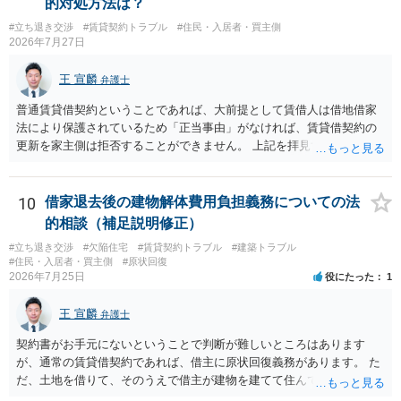
的対処方法は？
め・定期借家に関する記載の有無、これまでの更新時の合意内容
あるお知り合いさんにとっても、自身の経済的負担を最小限に食い止
（「今回で最後」などの文言）が、借主不利な特約として無効になり
#立ち退き交渉
#賃貸契約トラブル
#住民・入居者・買主側
められるため望ましいやり方だといえます。
2026年7月27日
得るかどうかも含めて検討ポイントになりますので、署名押印前に内
容を十分に確認し、不明点は弁護士に相談することをおすすめしま
王 宣麟
す。
弁護士
普通賃貸借契約ということであれば、大前提として賃借人は借地借家
法により保護されているため「正当事由」がなければ、賃貸借契約の
更新を家主側は拒否することができません。 上記を拝見する限り、通
常どおり賃料を支払い続けている状況であれば、単に「部屋の内部を
定期確認させてもらないこと」が直ちに正当事由に当たるとは思えま
せんので、更新拒絶を拒否される方向性でよろしいかと存じます。 そ
10
借家退去後の建物解体費用負担義務についての法
の交渉の中で、一定の金銭をもらえれば退去には応じる旨交渉をして
的相談（補足説明修正）
みるのはいかがでしょうか。 過去に賃借人の許可なく無断で賃貸人が
#立ち退き交渉
#欠陥住宅
#賃貸契約トラブル
#建築トラブル
入室する行為自体は不法行為となり、また刑事的にも住居侵入罪が成
#住民・入居者・買主側
#原状回復
立する可能性がありますので、これを理由に一定の金銭賠償を求める
2026年7月25日
役にたった
1
のも一つでしょう。
王 宣麟
弁護士
契約書がお手元にないということで判断が難しいところはあります
が、通常の賃貸借契約であれば、借主に原状回復義務があります。 た
だ、土地を借りて、そのうえで借主が建物を建てて住んでいたケース
とは異なり、地付き一戸建て住宅（貸主所有）自体を賃借していたの