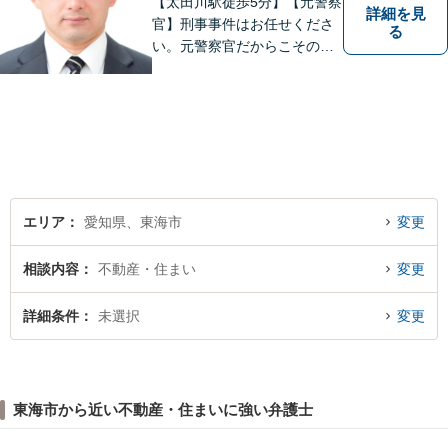
【太田川駅徒歩5分】【元警察
詳細を見
官】刑事事件はお任せくださ
る
い。元警察官だからこその視
点で、有利な解決を目指しま
す。粘り強い交渉を行いま
す。相手側の無理難題に屈す
ることはございません。元警
察官の経験を活かした交通事
故事案対応もいたします。
エリア
愛知県、東海市
変更
相談内容
不動産・住まい
変更
詳細条件
未選択
変更
東海市から近い不動産・住まいに強い弁護士