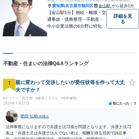
納得感を重視します。
愛知県
名古屋市熱田区
金山駅
から徒歩1分
|
【金山駅1分】相続・離婚・交
詳細を見
通事故・債務整理・不動産・
る
中小企業法務の6分野に特化！
依頼者様の正当な利益の実現
を目指し、日々精進いたしま
す。依頼者様とのコミュニケ
ーションを重視し、情報連携
を図りながら納得の解決へと
不動産・住まいの法律Q&Aランキング
導いてまいります。
1
親に変わって交渉したいが委任状等を作って大丈
夫ですか？
#オーナー・売主側
#建築トラブル
#契約解除
2026年7月27日
役にたった
3
肥田 弘昭
弁護士
法律事務になりますので弁護士法72条が問題となります。弁護士法72
条は「弁護士又は弁護士法人でない者は、報酬を得る目的で訴訟事