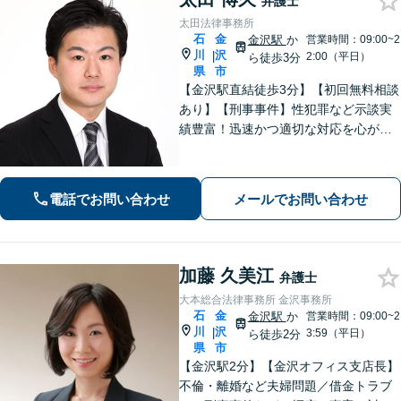
弁護士
太田法律事務所
石
金
金沢駅
か
営業時間：09:00~2
川
沢
|
2:00（平日）
ら徒歩3分
県
市
【金沢駅直結徒歩3分】【初回無料相談
あり】【刑事事件】性犯罪など示談実
績豊富！迅速かつ適切な対応を心がけ
ています【離婚・男女問題】感情的に
なりがちな場面でも冷静かつ戦略的な
対応で、適切な解決へと導きます。
電話でお問い合わせ
メールでお問い合わせ
加藤 久美江
弁護士
大本総合法律事務所 金沢事務所
石
金
金沢駅
か
営業時間：09:00~2
川
沢
|
3:59（平日）
ら徒歩2分
県
市
【金沢駅2分】【金沢オフィス支店長】
不倫・離婚など夫婦問題／借金トラブ