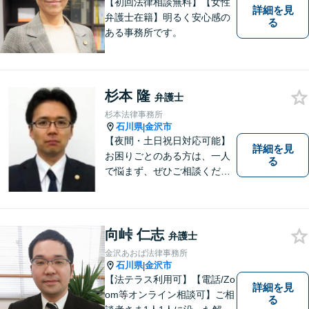
【初回法律相談無料】【女性
詳細を見
弁護士在籍】明るく安心感の
る
ある事務所です。
杉本 隆
弁護士
杉本法律事務所
石川県
金沢市
|
【夜間・土日祝日対応可能】
詳細を見
お困りごとのある方は、一人
る
で悩まず、ぜひご相談くださ
い。香林坊に事務所がありま
すので、お気軽にご相談くだ
さい（相談料：１時間５5００
円(税込））
向峠 仁志
弁護士
金沢あおば法律事務所
石川県
金沢市
|
【法テラス利用可】【電話/Zo
詳細を見
om等オンライン相談可】ご相
る