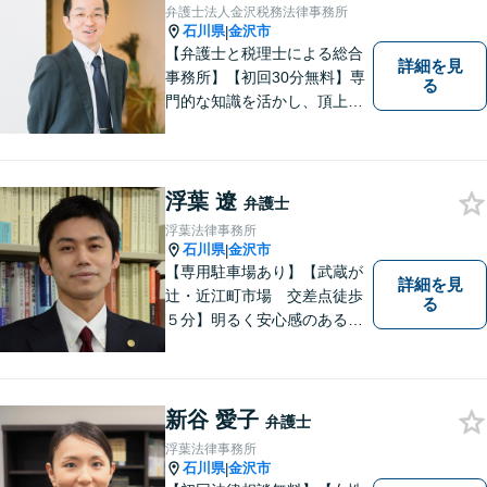
弁護士法人金沢税務法律事務所
石川県
金沢市
|
【弁護士と税理士による総合
詳細を見
事務所】【初回30分無料】専
る
門的な知識を活かし、頂上＝
「目標とすべき適切な解決」
までしっかりガイド、サポー
トします。 事務所ホームペー
ジあります。
浮葉 遼
弁護士
浮葉法律事務所
石川県
金沢市
|
【専用駐車場あり】【武蔵が
詳細を見
辻・近江町市場 交差点徒歩
る
５分】明るく安心感のある事
務所です。
新谷 愛子
弁護士
浮葉法律事務所
石川県
金沢市
|