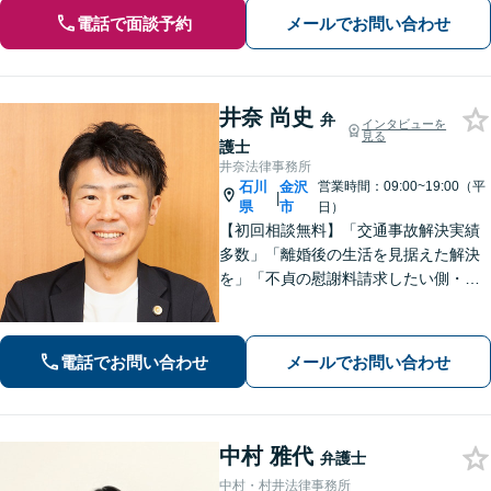
電話で面談予約
メールでお問い合わせ
井奈 尚史
弁
インタビューを
見る
護士
井奈法律事務所
石川
金沢
営業時間：09:00~19:00（平
|
県
市
日）
【初回相談無料】「交通事故解決実績
多数」「離婚後の生活を見据えた解決
を」「不貞の慰謝料請求したい側・さ
れた側どちらも対応」「株式や不動産
の評価が絡む複雑な事案もお任せくだ
さい」「相続問題に関する解決実績が
電話でお問い合わせ
メールでお問い合わせ
豊富」【完全個室】【子連れ相談可】
中村 雅代
弁護士
中村・村井法律事務所