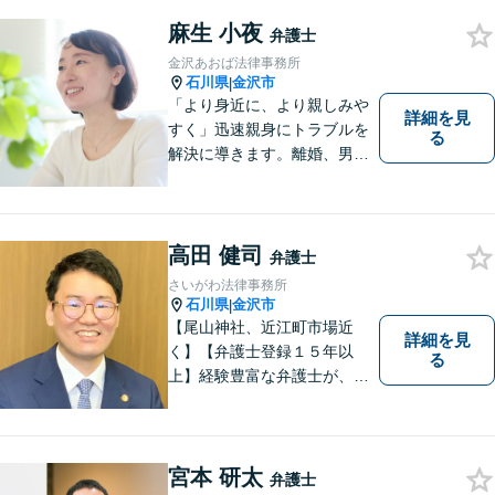
麻生 小夜
弁護士
金沢あおば法律事務所
石川県
金沢市
|
「より身近に、より親しみや
詳細を見
すく」迅速親身にトラブルを
る
解決に導きます。離婚、男女
間トラブル、借金、相続等の
問題から事業の問題まで幅広
く取り組んでいます。お気軽
にご相談ください。
高田 健司
弁護士
さいがわ法律事務所
石川県
金沢市
|
【尾山神社、近江町市場近
詳細を見
く】【弁護士登録１５年以
る
上】経験豊富な弁護士が、誠
実、丁寧に、フットワーク軽
く対応します
宮本 研太
弁護士