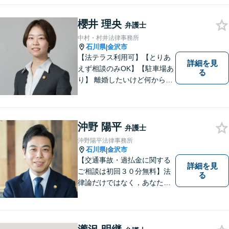
「交通事故：24時間受付可／
弁護士が介入することで賠償
櫻井 理央
弁護士
金の大幅な増額が実現できる
中村・村井法律事務所
ケースあり」【休日・夜間相
石川県
金沢市
|
談可】
【法テラス利用可】【とりあ
詳細を見
えず相談のみOK】【駐車場あ
る
り】 離婚したいけど何から始
めていいか分からない方、借
金の悩みでつらい方、ぜひ一
度ご相談ください。
沖野 陽平
弁護士
沖野陽平法律事務所
石川県
金沢市
|
【交通事故・過払金に関する
詳細を見
ご相談は初回３０分無料】法
る
律論だけではなく，あなたの
お気持ちを踏まえて最善の解
決へ導きます