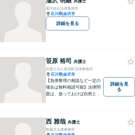
瀧沢 明継
弁護士
瀧沢総合法律事務所
石川県
金沢市
|
詳細を見る
笹原 裕司
弁護士
弁護士法人尾張町法律事務所
石川県
金沢市
|
【負債整理の相談など一定の
詳細を見
場合は無料相談可能】法律問
る
題は、放っておけば自然と解
消される、解決されるもので
はありません。 適切な対処を
行うことが、解決への近道と
なります。 お気軽にご相談く
西 雅哉
弁護士
ださい。
西徹夫法律事務所
石川県
金沢市