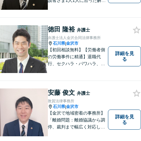
談者さま1人1人に沿った解決
案を一緒に探し解決へと導き
ます。「より身近に、より親
しみやすく」をモットーに気
軽に相談できる弁護士を目指
徳田 隆裕
弁護士
します。
弁護士法人金沢合同法律事務所
石川県
金沢市
|
【初回相談無料】【労働者側
詳細を見
の労働事件に精通】退職代
る
行、セクハラ・パワハラ、労
災、未払い給与請求はお任せ
ください！【弁護士歴10年以
上】離婚問題、不動産トラブ
ルも対応可能【メール相談／
安藤 俊文
弁護士
ビデオ面談可】【土曜日も対
敦賀法律事務所
応】
石川県
金沢市
|
【金沢で地域密着の事務所】
詳細を見
「離婚問題：離婚協議から調
る
停、裁判まで幅広く対応し、
豊富な実績を活かして最適な
解決策をご提案いたします」