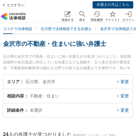
弁護士の方はこちら
ココナラへ
投稿する
探す
閲覧履歴
マイリスト
ログイン
ココナラ法律相談
石川県で法律相談できる弁護士
金沢市で法律相談で
金沢市の不動産・住まいに強い弁護士
石川県の金沢市で不動産・住まいに強い弁護士が24名見つかりました。初回面
談無料や休日面談に対応している弁護士なども掲載中。立ち退き交渉や家賃交
渉、不動産契約解除等の細かな分野での絞り込み検索もでき便利です。特に中
澤法律事務所の中澤 彰孝弁護士や井奈法律事務所の井奈 尚史弁護士、中村・村
井法律事務所の中村 雅代弁護士のプロフィール情報や弁護士費用、強みなどが
エリア
石川県、金沢市
変更
注目されています。『金沢市で土日や夜間に発生した不動産・住まいのトラブ
ルを今すぐに弁護士に相談したい』『不動産・住まいのトラブル解決の実績豊
相談内容
不動産・住まい
変更
富な近くの弁護士を検索したい』『初回相談無料で不動産・住まいを法律相談
できる金沢市内の弁護士に相談予約したい』などでお困りの相談者さんにおす
すめです。
詳細条件
未選択
変更
24
人の弁護士が見つかりました
(検索結果について詳しくは
こちら
)