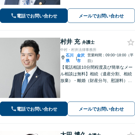
に寄り添い、丁寧にお話を伺います。
解決の見通しや弁護士費用もわかりや
すく説明しますので、安心してご相談
電話でお問い合わせ
メールでお問い合わせ
ください。
村井 充
弁護士
中村・村井法律事務所
石川
金沢
営業時間：09:00~18:00（平
|
県
市
日）
【電話相談10分間程度及び簡単なメー
ル相談は無料】相続（遺産分割、相続
放棄）・離婚（財産分与、慰謝料）・
男女問題・刑事（身体拘束からの釈
放、不起訴等）【弁護士歴10年以上】
話しやすい雰囲気を作ること・わかり
やすい言葉での説明を心がけていま
電話でお問い合わせ
メールでお問い合わせ
す。
太田 博久