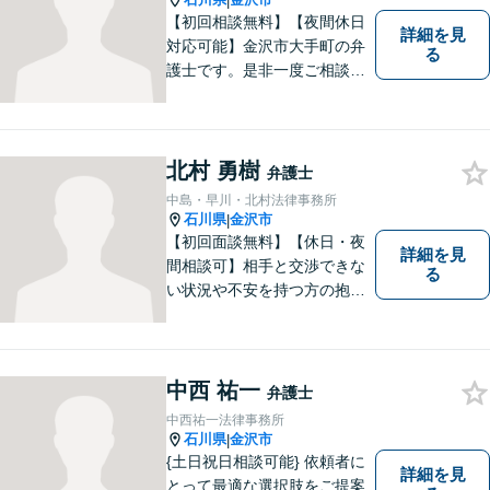
|
【初回相談無料】【夜間休日
詳細を見
対応可能】金沢市大手町の弁
る
護士です。是非一度ご相談く
ださい。
北村 勇樹
弁護士
中島・早川・北村法律事務所
石川県
金沢市
|
【初回面談無料】【休日・夜
詳細を見
間相談可】相手と交渉できな
る
い状況や不安を持つ方の抱え
る問題を解決するため、法律
を活かし、依頼者様を守りま
す。悩んでいる人は、一度弁
護士に話を聞いてもらうこと
中西 祐一
弁護士
でトラブル解決のきっかけを
中西祐一法律事務所
つかむことができるかもしれ
石川県
金沢市
|
ません。
{土日祝日相談可能} 依頼者に
詳細を見
とって最適な選択肢をご提案