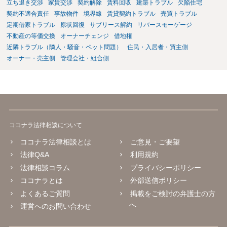
立ち退き交渉
家賃交渉
契約解除
賃料回収
建築トラブル
欠陥住宅
契約不適合責任
事故物件
境界線
賃貸契約トラブル
売買トラブル
定期借家トラブル
原状回復
サブリース解約
リバースモーゲージ
不動産の等価交換
オーナーチェンジ
借地権
近隣トラブル（隣人・騒音・ペット問題）
住民・入居者・買主側
オーナー・売主側
管理会社・組合側
ココナラ法律相談について
ココナラ法律相談とは
ご意見・ご要望
法律Q&A
利用規約
法律相談コラム
プライバシーポリシー
ココナラとは
外部送信ポリシー
よくあるご質問
掲載をご検討の弁護士の方
へ
運営へのお問い合わせ