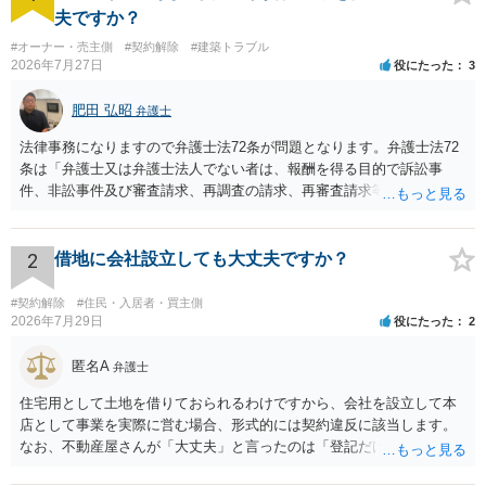
夫ですか？
#オーナー・売主側
#契約解除
#建築トラブル
2026年7月27日
役にたった
3
肥田 弘昭
弁護士
法律事務になりますので弁護士法72条が問題となります。弁護士法72
条は「弁護士又は弁護士法人でない者は、報酬を得る目的で訴訟事
件、非訟事件及び審査請求、再調査の請求、再審査請求等行政庁に対
する不服申立事件その他一般の法律事件に関して鑑定、代理、仲裁若
しくは和解その他の法律事務を取り扱い、又はこれらの周旋をするこ
とを業とすることができない。ただし、この法律又は他の法律に別段
2
借地に会社設立しても大丈夫ですか？
の定めがある場合は、この限りでない。」とのことから、報酬を得る
目的がないのであれば適法です。なぜなら、弁護士法72条に違反しな
#契約解除
#住民・入居者・買主側
いのであれば、委任については無償で委任者が受任者に委任できるか
2026年7月29日
役にたった
2
らです。ご参考にしてください。
匿名A
弁護士
住宅用として土地を借りておられるわけですから、会社を設立して本
店として事業を実際に営む場合、形式的には契約違反に該当します。
なお、不動産屋さんが「大丈夫」と言ったのは「登記だけなら実務上
トラブルになることは少ない」という経験則に基づいたものと推測さ