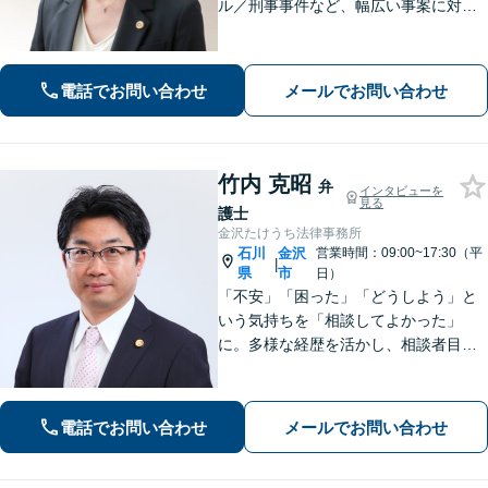
ル／刑事事件など、幅広い事案に対応
しております。話しやすく親身な対応
が持ち味です。明るい雰囲気の事務所
ですので、リラックスしてお話しいた
電話でお問い合わせ
メールでお問い合わせ
だけると思います。法テラスOK
竹内 克昭
弁
インタビューを
見る
護士
金沢たけうち法律事務所
石川
金沢
営業時間：09:00~17:30（平
|
県
市
日）
「不安」「困った」「どうしよう」と
いう気持ちを「相談してよかった」
に。多様な経歴を活かし、相談者目線
を忘れません。相続、離婚、交通事故
の解決事例は多数あり、個人や企業様
の多くの方から喜ばれております。
電話でお問い合わせ
メールでお問い合わせ
【初回３０分間相談無料】