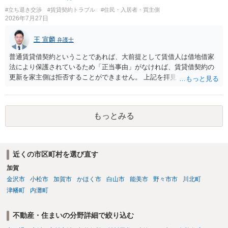
する、という話になるわけでもないように思います。 そのため、現
#立ち退き交渉
#賃貸契約トラブル
#住民・入居者・買主側
状、解体費用を負担することが明確な案件ではないため、まずは相手
2026年7月27日
に請求の根拠（なぜ当方が平屋の解体費用を負担しなければならない
のか）を確認されてみてはいかがでしょうか。
王 宣麟
弁護士
普通賃貸借契約ということであれば、大前提として賃借人は借地借家
法により保護されているため「正当事由」がなければ、賃貸借契約の
更新を家主側は拒否することができません。 上記を拝見する限り、通
常どおり賃料を支払い続けている状況であれば、単に「部屋の内部を
定期確認させてもらないこと」が直ちに正当事由に当たるとは思えま
せんので、更新拒絶を拒否される方向性でよろしいかと存じます。 そ
もっとみる
の交渉の中で、一定の金銭をもらえれば退去には応じる旨交渉をして
みるのはいかがでしょうか。 過去に賃借人の許可なく無断で賃貸人が
入室する行為自体は不法行為となり、また刑事的にも住居侵入罪が成
立する可能性がありますので、これを理由に一定の金銭賠償を求める
近くの市区町村を選び直す
のも一つでしょう。
加賀
金沢市
小松市
加賀市
かほく市
白山市
能美市
野々市市
川北町
津幡町
内灘町
不動産・住まいの分野詳細で絞り込む