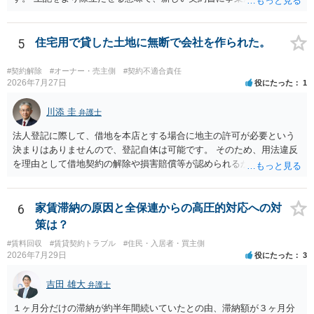
ることを禁止する旨を明記することは理に適ったものです。 契約締結
交渉である以上賃借人が拒んだ場合には入りませんが、提案するのは
良い方法と思います。
5
住宅用で貸した土地に無断で会社を作られた。
#契約解除
#オーナー・売主側
#契約不適合責任
2026年7月27日
役にたった
1
川添 圭
弁護士
法人登記に際して、借地を本店とする場合に地主の許可が必要という
決まりはありませんので、登記自体は可能です。 そのため、用法違反
を理由として借地契約の解除や損害賠償等が認められるかどうかが問
題になると思われます。具体的には、「住宅用」というのが、借地人
の建物を住居用に限定する（事業に使用しない）特約があると評価で
きるかどうかが重要でしょう（借地契約締結後に賃借人が建物を店舗
6
家賃滞納の原因と全保連からの高圧的対応への対
に改装したという事案で、住居に限定する特約までは存在しなかった
策は？
として契約解除を認めなかった裁判例があります）。契約条項の記載
#賃料回収
#賃貸契約トラブル
#住民・入居者・買主側
や解釈の問題になりますので、弁護士へ直接相談されることをお勧め
2026年7月29日
役にたった
3
します。
吉田 雄大
弁護士
１ヶ月分だけの滞納が約半年間続いていたとの由、滞納額が３ヶ月分