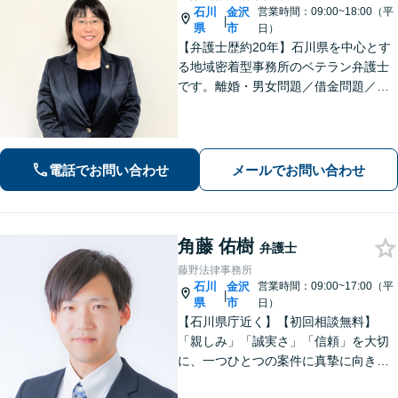
石川
金沢
営業時間：09:00~18:00（平
|
県
市
日）
【弁護士歴約20年】石川県を中心とす
る地域密着型事務所のベテラン弁護士
です。離婚・男女問題／借金問題／刑
事事件など、依頼者さまのお困りごと
に、親身になって解決してまいりま
す。【法テラス利用可】【専用駐車場
あり】
電話でお問い合わせ
メールでお問い合わせ
角藤 佑樹
弁護士
藤野法律事務所
石川
金沢
営業時間：09:00~17:00（平
|
県
市
日）
【石川県庁近く】【初回相談無料】
「親しみ」「誠実さ」「信頼」を大切
に、一つひとつの案件に真摯に向き合
っています。依頼者さまが抱える不安