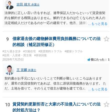
れます。 建物が未登記であること自体は、賃貸借契約の有効性を直ち
吉田 雄大
弁護士
に否定するものではなく、引渡しがされていれば賃貸借の効力は原則
有効とされています。 今後の交渉では、①現在は普通借家契約が継続
法律的に正しい言い方をすれば、連帯保証人だからといって賃貸借契
しており定期借家への変更に合意していないこと、②貸主側の事情
約を解約する権限はありません。解約できるのは亡くなられた本人の
（誰が所有者で誰が実際に住む予定か等）を具体的に書面で説明して
法定相続人だけであるのが一応の建前です。他方、法律論はさてお
ほしいこと、③自分たちの居住継続の必要性を丁寧に伝えること、を
き、事実上であれ明渡が完了すれば賃貸人としてはそれ以上のことを
基本方針としたうえで、仮に一定時期の退去を検討する場合には、立
する動機づけがなくなります。 今回進められつつある手続はあくまで
退料・引越費用・原状回復費用負担などの条件を明確にした書面を作
も、建物を賃貸人に一日も早く明け渡すための便宜的方法として理解
9
借家退去後の建物解体費用負担義務についての法
成することが重要です。 契約書では、更新条項・解除条項・期間の定
するのが良いと思います。またその方法で進めた方が、連帯保証人で
的相談（補足説明修正）
め・定期借家に関する記載の有無、これまでの更新時の合意内容
あるお知り合いさんにとっても、自身の経済的負担を最小限に食い止
（「今回で最後」などの文言）が、借主不利な特約として無効になり
#立ち退き交渉
#欠陥住宅
#賃貸契約トラブル
#建築トラブル
められるため望ましいやり方だといえます。
#住民・入居者・買主側
#原状回復
得るかどうかも含めて検討ポイントになりますので、署名押印前に内
2026年7月25日
役にたった
1
容を十分に確認し、不明点は弁護士に相談することをおすすめしま
す。
王 宣麟
弁護士
契約書がお手元にないということで判断が難しいところはあります
が、通常の賃貸借契約であれば、借主に原状回復義務があります。 た
だ、土地を借りて、そのうえで借主が建物を建てて住んでいたケース
とは異なり、地付き一戸建て住宅（貸主所有）自体を賃借していたの
であれば、建物を収去して土地を明渡す義務は原則生じないはずで
す。 その後、建物を平屋に立て替えた場合であっても、貸主の承諾を
10
賃貸契約更新拒否と大家の不法侵入についての法
得ているのであれば、単純に費用を捻出した側に平屋の所有権が帰属
的対処方法は？