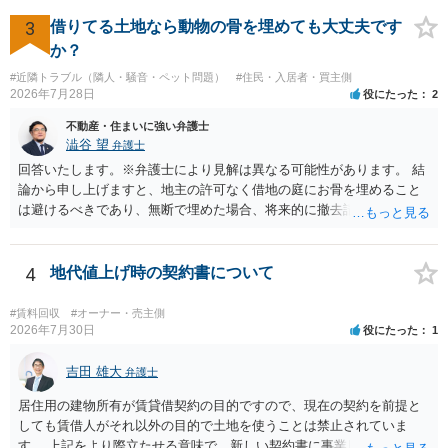
れますが、これは法的な保証ではありません。 ただ、解除まで認めら
れるかどうかについては信頼関係が破壊されたかどうかで判断されま
3
借りてる土地なら動物の骨を埋めても大丈夫です
すので、建物を事務所・店舗用に大きく改築する等までなさらない限
か？
り、リスクはそれほど大きくないかもしれません。 しかしそれでも、
#近隣トラブル（隣人・騒音・ペット問題）
#住民・入居者・買主側
大家さんが契約違反を口実に、将来の更新時に更新料の上乗せを要求
2026年7月28日
役にたった
2
したり、立ち退きを迫る材料に使ったりする可能性は否定できませ
ん。
不動産・住まいに強い弁護士
澁谷 望
弁護士
回答いたします。※弁護士により見解は異なる可能性があります。 結
論から申し上げますと、地主の許可なく借地の庭にお骨を埋めること
は避けるべきであり、無断で埋めた場合、将来的に撤去請求や退去時
の損害賠償（原状回復費用）を求められるリスクがあります。 法律
上、自分のペットの遺骨を埋める行為自体は墓地埋葬法違反や不法投
棄には該当しないため、犯罪になるわけではありません。しかし、建
4
地代値上げ時の契約書について
物の所有者は質問者様であっても、土地の所有権はあくまで地主にあ
ります。そのため、地主に無断でお骨を埋める行為は、他人の所有権
#賃料回収
#オーナー・売主側
を侵害する行為や、借地人としての善管注意義務違反とみなされる可
2026年7月30日
役にたった
1
能性が高いのが私見です。 どうしてもお近くで供養されたい場合は、
事前に地主へ相談して許可を得るか、土地に直接埋めずに大きめの鉢
吉田 雄大
弁護士
植え等で供養する「プランター葬」や、ペット霊園等への納骨を検討
居住用の建物所有が賃貸借契約の目的ですので、現在の契約を前提と
されるのが確実かと思います。
しても賃借人がそれ以外の目的で土地を使うことは禁止されていま
す。 上記をより際立たせる意味で、新しい契約書に事業用として用い