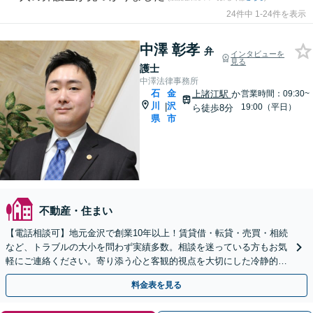
24件中 1-24件を表示
中澤 彰孝
弁
インタビューを
見る
護士
中澤法律事務所
石
金
上諸江駅
か
営業時間：09:30~
川
沢
|
19:00（平日）
ら徒歩8分
県
市
不動産・住まい
【電話相談可】地元金沢で創業10年以上！賃貸借・転貸・売買・相続
など、トラブルの大小を問わず実績多数。相談を迷っている方もお気
軽にご連絡ください。寄り添う心と客観的視点を大切にした冷静的確
なサポートが強み【出張対応】駐車場完備／上諸江駅8分
料金表を見る