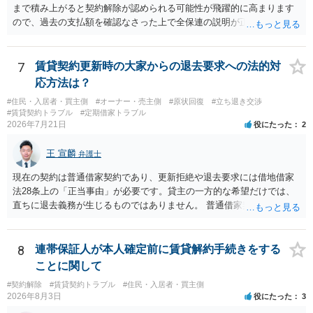
まで積み上がると契約解除が認められる可能性が飛躍的に高まります
ので、過去の支払額を確認なさった上で全保連の説明が正しければ、
全部又は一部を支払うのが最善の方法です。 約半年間も放置されてい
た理由は気になるところですが、中身のある返答は期待できないと思
います。
7
賃貸契約更新時の大家からの退去要求への法的対
応方法は？
#住民・入居者・買主側
#オーナー・売主側
#原状回復
#立ち退き交渉
#賃貸契約トラブル
#定期借家トラブル
2026年7月21日
役にたった
2
王 宣麟
弁護士
現在の契約は普通借家契約であり、更新拒絶や退去要求には借地借家
法28条上の「正当事由」が必要です。貸主の一方的な希望だけでは、
直ちに退去義務が生じるものではありません。 普通借家契約から定期
借家契約への切り替えは、既存の普通借家契約を合意解約したうえで
新たな定期借家契約を締結する形になりますが、これは任意の合意が
前提であり、借主が同意しなければ成立しません。 12年間の居住実
8
連帯保証人が本人確定前に賃貸解約手続きをする
績、子どもの学校や地域とのつながり、転居費用の準備が困難な事情
ことに関して
などは、借主側の強い居住継続の必要性として正当事由判断において
#契約解除
#賃貸契約トラブル
#住民・入居者・買主側
重視される要素ですので、貸主側にかなり具体的な事情と立退料など
2026年8月3日
役にたった
3
がない限り、更新拒絶が認められるハードルは一般的に高いと考えら