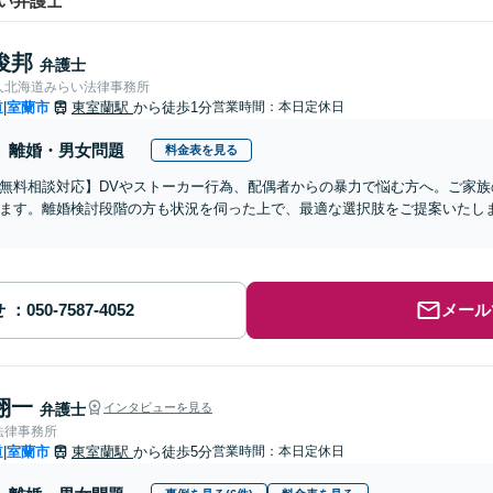
い弁護士
俊邦
弁護士
人北海道みらい法律事務所
道
室蘭市
東室蘭駅
から徒歩1分
営業時間：本日定休日
|
離婚・男女問題
料金表を見る
無料相談対応】DVやストーカー行為、配偶者からの暴力で悩む方へ。ご家
ます。離婚検討段階の方も状況を伺った上で、最適な選択肢をご提案いたし
せ
メール
翔一
弁護士
インタビューを見る
法律事務所
道
室蘭市
東室蘭駅
から徒歩5分
営業時間：本日定休日
|