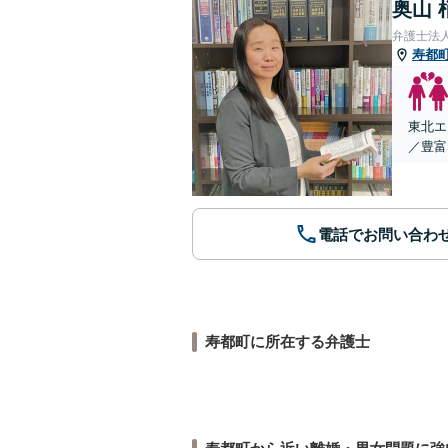
奥山 
弁護士法
寿都
東北エ
／豊富
電話でお問い合わ
寿都町に所在する弁護士