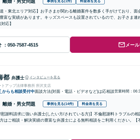
離婚・男女問題
事例を見る(1件)
料金表を見る
道・東北エリア対応】お子さまが関わる離婚案件を数多く手がけており、面
豊富な実績があります。キッズスペースも設置されているので、お子さま連
談対応】
せ
メール
海都
弁護士
インタビューを見る
ートアップ法律事務所 所沢支店
町
からも相談受付中
面談方法(対面・電話・ビデオなど)は応相談
営業時間：06:
離婚・男女問題
事例を見る(14件)
料金表を見る
/慰謝料請求に強い弁護士(したい方/されている方)】不倫慰謝料トラブルの相
方はご相談・解決実績の豊富な弁護士による無料相談をご利用ください。【