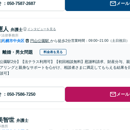
せ
メール
憲人
弁護士
インタビューを見る
り法律事務所
道
札幌市中央区
円山公園駅
から徒歩2分
営業時間：09:00~21:00（土日祝日）
|
離婚・男女問題
料金表を見る
公園駅2分】【法テラス利用可】【初回相談無料】慰謝料請求、財産分与、
アリングと親身なサポートを心がけ、相談者さまに満足してもらえる結果を
談可】
せ
メール
美智世
弁護士
事務所