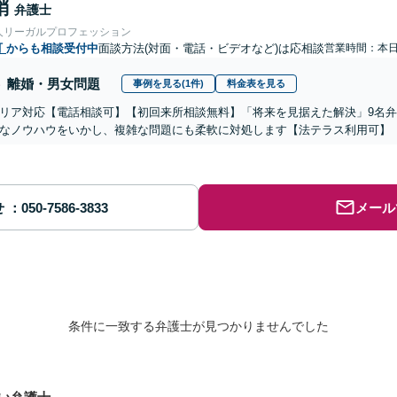
梢
弁護士
人リーガルプロフェッション
町
からも相談受付中
面談方法(対面・電話・ビデオなど)は応相談
営業時間：本
離婚・男女問題
事例を見る(1件)
料金表を見る
リア対応【電話相談可】【初回来所相談無料】「将来を見据えた解決」9名
なノウハウをいかし、複雑な問題にも柔軟に対処します【法テラス利用可】
せ
メール
条件に一致する弁護士が見つかりませんでした