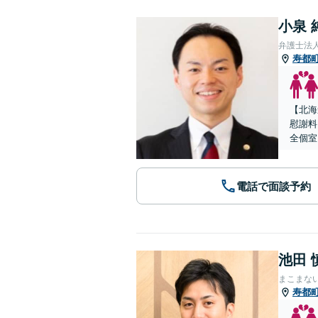
小泉 
弁護士法
寿都
【北海
慰謝料
全個室
電話で面談予約
池田 
まこまな
寿都