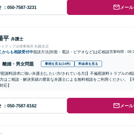
せ
メール
陽平
弁護士
ートアップ法律事務所 札幌支店
町
からも相談受付中
面談方法(対面・電話・ビデオなど)は応相談
営業時間：06:
離婚・男女問題
事例を見る(14件)
料金表を見る
/慰謝料請求に強い弁護士(したい方/されている方)】不倫慰謝料トラブルの相
方はご相談・解決実績の豊富な弁護士による無料相談をご利用ください。【
対応】
せ
メール