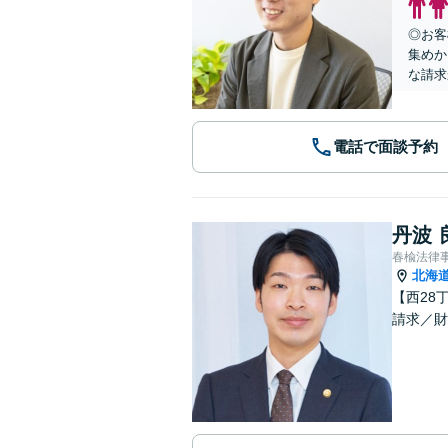
◎お客
集めか
な請求
電話で面談予約
丹波 
春楡法律
北海
【西28
請求／財