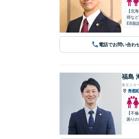
【北海
得など
EB面
電話でお問い合わ
福島 
東京スタ
寿都
【不倫
困りの