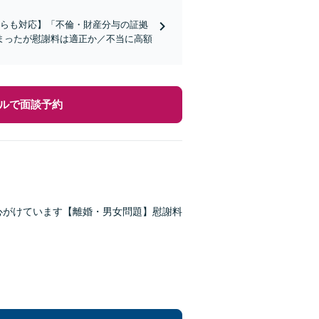
ちらも対応】「不倫・財産分与の証拠
まったが慰謝料は適正か／不当に高額
ルで面談予約
心がけています【離婚・男女問題】慰謝料