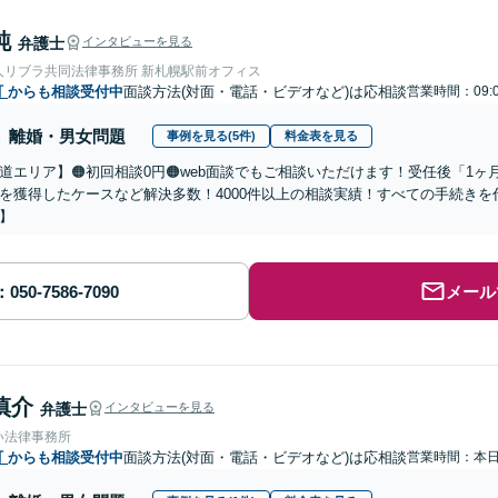
純
弁護士
インタビューを見る
人リブラ共同法律事務所 新札幌駅前オフィス
町
からも相談受付中
面談方法(対面・電話・ビデオなど)は応相談
営業時間：09:
離婚・男女問題
事例を見る(5件)
料金表を見る
道エリア】🟠初回相談0円🟠web面談でもご相談いただけます！受任後「1
を獲得したケースなど解決多数！4000件以上の相談実績！すべての手続き
】
メール
慎介
弁護士
インタビューを見る
い法律事務所
町
からも相談受付中
面談方法(対面・電話・ビデオなど)は応相談
営業時間：本