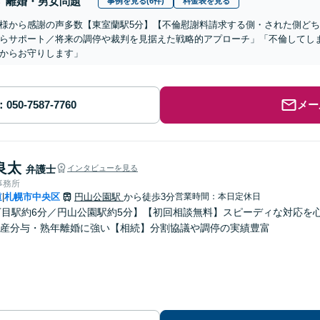
離婚・男女問題
事例を見る(6件)
料金表を見る
様から感謝の声多数【東室蘭駅5分】【不倫慰謝料請求する側・された側ど
らサポート／将来の調停や裁判を見据えた戦略的アプローチ」「不倫してし
からお守りします」
メー
良太
弁護士
インタビューを見る
事務所
道
札幌市中央区
円山公園駅
から徒歩3分
営業時間：本日定休日
|
丁目駅約6分／円山公園駅約5分】【初回相談無料】スピーディな対応を
産分与・熟年離婚に強い【相続】分割協議や調停の実績豊富