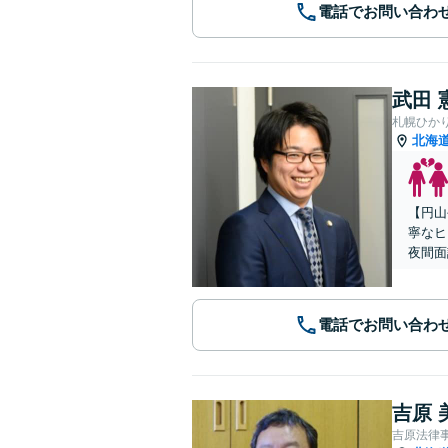
電話でお問い合わ
武田 
札幌ひか
北海
【円山
寧なヒ
夜間面
電話でお問い合わ
吉原 
吉原法律