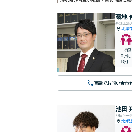
寿都町から近い離婚・男女問題に強
菊地 
弁護士法
北海
【初回
目指し
1分】
電話でお問い合わ
池田 
池田翔一
北海