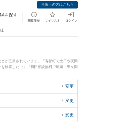
弁護士の方はこちら
&Aを探す
閲覧履歴
マイリスト
ログイン
護士
などが注目されています。『寿都町で土日や夜間
士を検索したい』『初回相談無料で離婚・男女問
変更
変更
変更