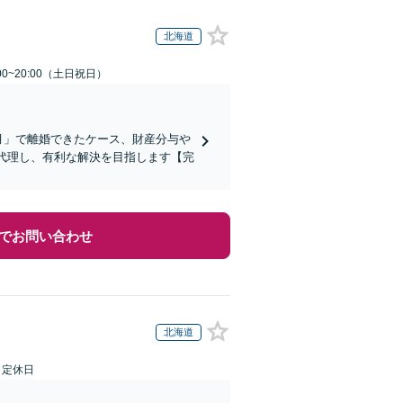
北海道
00~20:00（土日祝日）
ヶ月」で離婚できたケース、財産分与や
を代理し、有利な解決を目指します【完
でお問い合わせ
北海道
日定休日