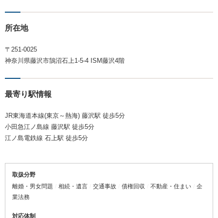
所在地
〒251-0025
神奈川県藤沢市鵠沼石上1-5-4 ISM藤沢4階
最寄り駅情報
JR東海道本線(東京～熱海) 藤沢駅 徒歩5分
小田急江ノ島線 藤沢駅 徒歩5分
江ノ島電鉄線 石上駅 徒歩5分
取扱分野
離婚・男女問題
相続・遺言
交通事故
債権回収
不動産・住まい
企
業法務
対応体制