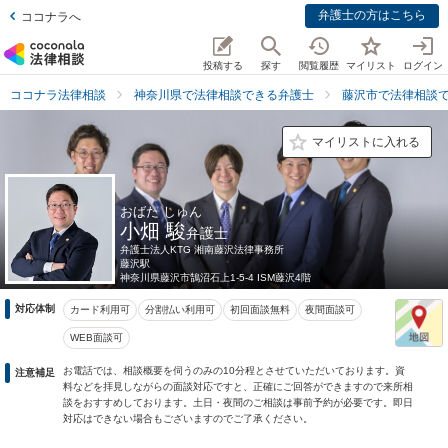
弁護士の方はこちら
ココナラへ
投稿する
探す
閲覧履歴
マイリスト
ログイン
ココナラ法律相談
神奈川県で法律相談できる弁護士
藤沢市で法律相談
マイリストに入れる
おばた しゅん
小畑 駿
弁護士
弁護士法人KTG 湘南藤沢法律事務所
藤沢駅
神奈川県
藤沢市鵠沼石上1-5-4 ISM藤沢4階
対応体制
カード利用可
分割払い利用可
初回面談無料
夜間面談可
WEB面談可
お電話では、相談概要を伺うのみの10分程とさせていただいております。資
注意補足
料などを拝見しながらの面談対応ですと、正確にご回答ができますので来所相
談をおすすめしております。土日・夜間のご相談は事前予約が必要です。即日
対応はできない場合もございますのでご了承ください。