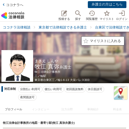
弁護士の方はこちら
ココナラへ
投稿する
探す
閲覧履歴
マイリスト
ログイン
ココナラ法律相談
東京都で法律相談できる弁護士
台東区で法律相談で
マイリストに入れる
まきえ しんや
牧江 真弥
弁護士
牧江法律会計事務所
三ノ輪駅
東京都
台東区三ノ輪1-6-13 大栄パレス303
対応体制
分割払い利用可
後払い利用可
初回面談無料
休日面談可
夜間面談可
プロフィール
インタビュー
注力分野
事例紹介
料金表
牧江法律会計事務所の地図・最寄り駅(牧江 真弥弁護士)