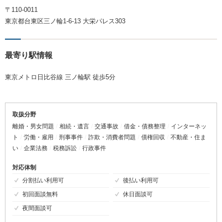
〒110-0011
東京都台東区三ノ輪1-6-13 大栄パレス303
最寄り駅情報
東京メトロ日比谷線 三ノ輪駅 徒歩5分
取扱分野
離婚・男女問題
相続・遺言
交通事故
借金・債務整理
インターネッ
ト
労働・雇用
刑事事件
詐欺・消費者問題
債権回収
不動産・住ま
い
企業法務
税務訴訟
行政事件
対応体制
分割払い利用可
後払い利用可
初回面談無料
休日面談可
夜間面談可