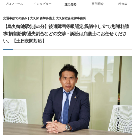
プロフィール
インタビュー
事例紹介
料金表
注力分野
交通事故での強み | 大久保 勇輝弁護士 大久保総合法律事務所
【烏丸御池駅徒歩1分】後遺障害等級認定/異議申し立て/慰謝料請
求/損害賠償/過失割合などの交渉・訴訟は弁護士にお任せくださ
い。【土日夜間対応】