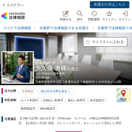
弁護士の方はこちら
ココナラへ
投稿する
探す
閲覧履歴
マイリスト
ログイン
ココナラ法律相談
京都府で法律相談できる弁護士
京都市で法律相談で
マイリストに入れる
おおくぼ ゆうき
大久保 勇輝
弁護士
大久保総合法律事務所
烏丸御池駅
京都府
京都市中京区三条通烏丸西入御倉町85-1 KDX烏丸ビル4階
注力分野
交通事故
他の注力分野を表示
対応体制
カード利用可
分割払い利用可
後払い利用可
休日面談可
夜間面談可
WEB面談可
【LINEでお問い合わせ】ID：＠991afpr ※メール、LINEは24時間365日対
注意補足
応 【お支払い方法】現金、クレジットカード、キャッシュレス支払いに対応