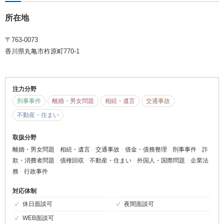
所在地
〒763-0073
香川県丸亀市柞原町770-1
注力分野
刑事事件
離婚・男女問題
相続・遺言
交通事故
不動産・住まい
取扱分野
離婚・男女問題
相続・遺言
交通事故
借金・債務整理
刑事事件
詐
欺・消費者問題
債権回収
不動産・住まい
外国人・国際問題
企業法
務
行政事件
対応体制
休日面談可
夜間面談可
WEB面談可