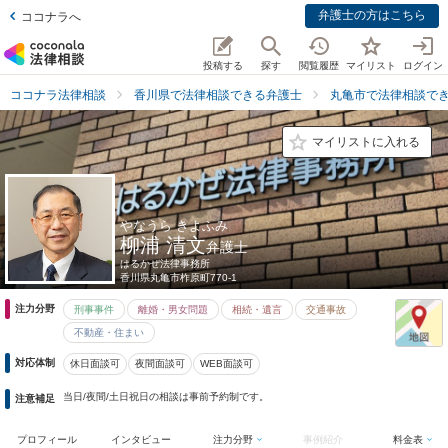
弁護士の方はこちら
ココナラへ
投稿する
探す
閲覧履歴
マイリスト
ログイン
ココナラ法律相談
香川県で法律相談できる弁護士
丸亀市で法律相談で
マイリストに入れる
やなうら きよふみ
柳浦 清文
弁護士
はるかぜ法律事務所
香川県
丸亀市柞原町770-1
注力分野
刑事事件
離婚・男女問題
相続・遺言
交通事故
不動産・住まい
対応体制
休日面談可
夜間面談可
WEB面談可
当日/夜間/土日祝日の相談は事前予約制です。
注意補足
プロフィール
インタビュー
注力分野
事例紹介
料金表