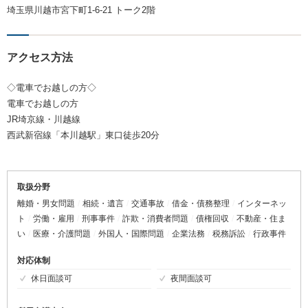
埼玉県川越市宮下町1-6-21 トーク2階
アクセス方法
◇電車でお越しの方◇
電車でお越しの方
JR埼京線・川越線
西武新宿線「本川越駅」東口徒歩20分
取扱分野
離婚・男女問題
相続・遺言
交通事故
借金・債務整理
インターネッ
ト
労働・雇用
刑事事件
詐欺・消費者問題
債権回収
不動産・住ま
い
医療・介護問題
外国人・国際問題
企業法務
税務訴訟
行政事件
対応体制
休日面談可
夜間面談可