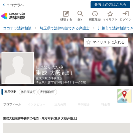
弁護士の方はこちら
ココナラへ
投稿する
探す
閲覧履歴
マイリスト
ログイン
ココナラ法律相談
埼玉県で法律相談できる弁護士
川越市で法律相談で
マイリストに入れる
しげなり だいき
重成 大毅
弁護士
重成大毅法律事務所
埼玉県
川越市宮下町1-6-21 トーク2階
対応体制
休日面談可
夜間面談可
プロフィール
インタビュー
注力分野
事例紹介
料金表
重成大毅法律事務所の地図・最寄り駅(重成 大毅弁護士)