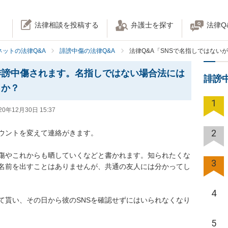
法律相談を投稿する
弁護士を探す
法律Q
ネットの法律Q&A
誹謗中傷の法律Q&A
法律Q&A「SNSで名指しではな
誹謗中傷されます。名指しではない場合法には
誹謗
うか？
1
20年12月30日 15:37
2
トを変えて連絡がきます。

中傷やこれからも晒していくなどと書かれます。知られたくな
3
名前を出すことはありませんが、共通の友人には分かってし
4
て貰い、その日から彼のSNSを確認せずにはいられなくなり
5