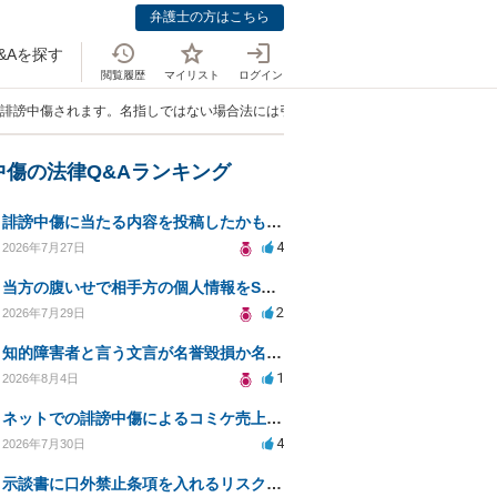
弁護士の方はこちら
&Aを探す
閲覧履歴
マイリスト
ログイン
いが誹謗中傷されます。名指しではない場合法には引っかからないのでしょうか？」
中傷の法律Q&Aランキング
誹謗中傷に当たる内容を投稿したかもしれない。開示請求や民事刑事裁判に発展しうるのか教えて欲しい。
4
2026年7月27日
当方の腹いせで相手方の個人情報をSNSで晒してしまい名誉毀損させてしまったかもしれない
2
2026年7月29日
知的障害者と言う文言が名誉毀損か名誉感情の侵害になるか教えてほしい。
1
2026年8月4日
ネットでの誹謗中傷によるコミケ売上減少、損害賠償は可能か？
4
2026年7月30日
示談書に口外禁止条項を入れるリスクはありますか？