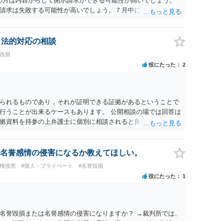
ramの方は内容からして開示請求ができる可能性が高いでしょう。
請求は失敗する可能性が高いでしょう。７月中にアカウントが
する可能性が高いように思われます。 相手を特定できた場合、
は可能でしょうか？ →訴訟外の交渉で相手方が認めれば負担さ
なった場合は、実際の弁護士費用が認められる場合と認められ
、法的対応の相談
ょう。
誉毀損
役にたった
2
られるものであり，それが証明できる証拠があるということで
行うことが出来るケースもあります。 公開相談の場では回答は
拠資料を持参の上弁護士に個別に相談されると良いでしょう。
名誉感情の侵害になるか教えてほしい。
像権侵害
#個人・プライベート
#名誉毀損
役にたった
1
名誉毀損または名誉感情の侵害になりますか？ →裁判所では、