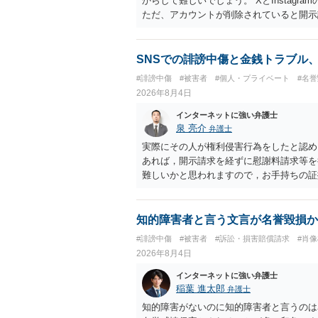
からして難しいでしょう。 XとInstag
ただ、アカウントが削除されていると開示
削除されている場合、今から進めても失敗
相手に全ての弁護士費用を負担させること
せることができるでしょう。訴訟で判決と
SNSでの誹謗中傷と金銭トラブル
ない場合があり何ともいえないところでし
#誹謗中傷
#被害者
#個人・プライベート
#名
2026年8月4日
インターネットに強い弁護士
泉 亮介
弁護士
実際にその人が権利侵害行為をしたと認め
あれば，開示請求を経ずに慰謝料請求等を
難しいかと思われますので，お手持ちの証
知的障害者と言う文言が名誉毀損か
#誹謗中傷
#被害者
#訴訟・損害賠償請求
#肖
2026年8月4日
インターネットに強い弁護士
稲葉 進太郎
弁護士
知的障害がないのに知的障害者と言うのは