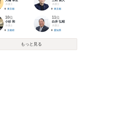
大橋 卓生
三村 勇人
弁護士
弁護士
東京都
東京都
10
11
位
位
小杉 和
白井 弘昭
弁護士
弁護士
京都府
愛知県
もっと見る