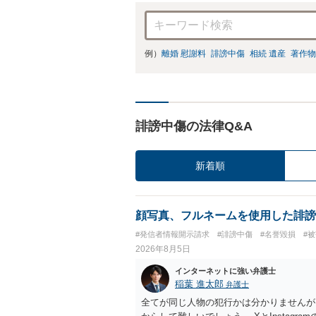
例）
離婚 慰謝料
誹謗中傷
相続 遺産
著作物
誹謗中傷の法律Q&A
新着順
顔写真、フルネームを使用した誹謗
#発信者情報開示請求
#誹謗中傷
#名誉毀損
#
2026年8月5日
インターネットに強い弁護士
稲葉 進太郎
弁護士
全てが同じ人物の犯行かは分かりませんが