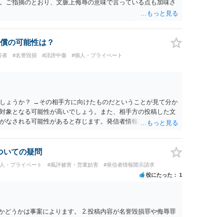
。ご指摘のとおり、文脈上侮辱の意味で言っている点も加味さ
償の可能性は？
害者
#名誉毀損
#誹謗中傷
#個人・プライベート
しょうか？ →その相手方に向けたものだということが見て分か
対象となる可能性が高いでしょう。また、相手方の投稿した文
がなされる可能性があると存じます。発信者情報開示請求が進
に、意見照会がなされます。アカウント情報開示の場合は、ア
ます。 また、された場合賠償金はいくらでしょうか。 →ケー
単位まで様々でしょう。裁判外であれば交渉して相手方の請求
についての疑問
しょう。
個人・プライベート
#風評被害・営業妨害
#発信者情報開示請求
役にたった
1
かどうかは事案によります。 2.投稿内容が名誉毀損罪や侮辱罪