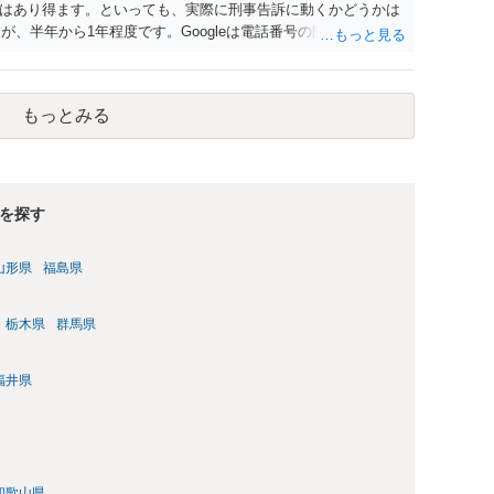
はあり得ます。といっても、実際に刑事告訴に動くかどうかは
が、半年から1年程度です。Googleは電話番号の開示請求もで
なるよう、複数ルートで開示請求が行われることが多いです。
場合、開示請求者はある程度対象者を特定できている（ただし
開示請求をする）というケースが比較的多いと思われます。
もっとみる
を探す
山形県
福島県
栃木県
群馬県
福井県
和歌山県