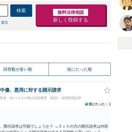
検索
無料法律相談
新しく投稿する
 違法
回答数が多い順
役にたった順
中傷、悪用に対する開示請求
被害者
#ネット上の個人特定被害
#訴訟・損害賠償請求
役にたった
1
、開示請求は可能でしょうか？ →５ｃｈの方の開示請求は内容