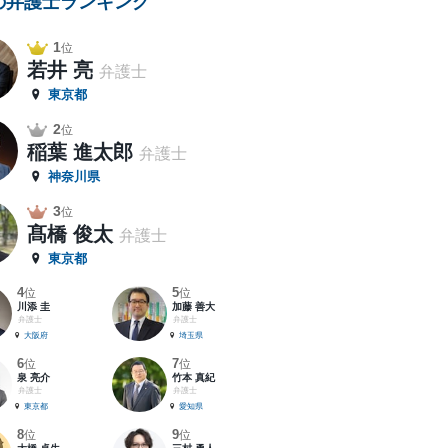
の弁護士ランキング
1
位
若井 亮
弁護士
東京都
2
位
稲葉 進太郎
弁護士
神奈川県
3
位
髙橋 俊太
弁護士
東京都
4
5
位
位
川添 圭
加藤 善大
弁護士
弁護士
大阪府
埼玉県
6
7
位
位
泉 亮介
竹本 真紀
弁護士
弁護士
東京都
愛知県
8
9
位
位