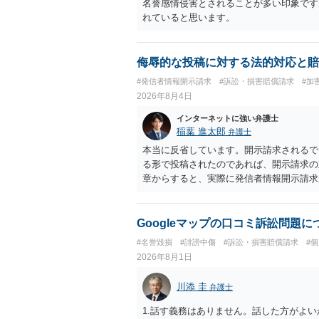
名誉感情侵害とされることが多い印象です
れていると思います。
侮辱的な投稿に対する法的対応と賠
#発信者情報開示請求
#訴訟・損害賠償請求
#加
2026年8月4日
インターネットに強い弁護士
稲葉 進太郎
弁護士
本当に反省しています。開示請求されるで
る形で投稿されたのであれば、開示請求の
章からすると、実際に発信者情報開示請求
むと、投稿に使った回線の契約者のところ
カウントの登録メールに意見照会がなされ
スバイケースであり、数万円から１００万
Googleマップの口コミ訴訟問題
額から減額することを試みることとなるで
#名誉毀損
#誹謗中傷
#訴訟・損害賠償請求
#
2026年8月1日
川添 圭
弁護士
1.話す義務はありません。話した方がよい