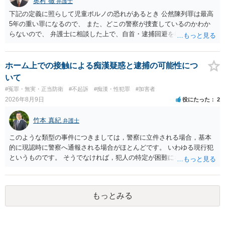
奥村 徹
弁護士
下記の定義に照らして児童ポルノの恐れがあるとき 公然陳列罪は最高
5年の重い罪になるので、 また、どこの警察が捜査しているのかわか
らないので、 弁護士に相談した上で、自首・逮捕回避を検討して下さ
い 三 衣服の全部又は一部を着けない児童の姿態であって、殊更に児
童の性的な部位（性器等若しくはその周辺部、臀でん部又は胸部をい
う。）が露出され又は強調されているものであり、かつ、性欲を興奮
ホーム上での接触による痴漢疑惑と逮捕の可能性につ
させ又は刺激するもの
いて
#冤罪・無実・正当防衛
#不起訴
#痴漢・性犯罪
#加害者
2026年8月9日
役にたった
2
竹本 真紀
弁護士
このような類型の事件につきましては，警察に立件される場合，基本
的に現認時に警察へ通報される場合がほとんどです。 いわゆる現行犯
というものです。 そうでなければ，犯人の特定が困難になってしまい
ます。 触ったかもしれないという方について，行為の判断がされる
（事件性）とともに，誰の行為かの判断がされる（犯人性）が必要な
のですが，現認時に警察が臨場できる場合以外は，基本的に犯人性を
もっとみる
特定することができません。もちろん，常習性が顕著で，既に前科を
有していて警察に把握されていれば別ですが，そのような方は，この
ような場所に質問を掲げてくることはありません。心配・不安になる