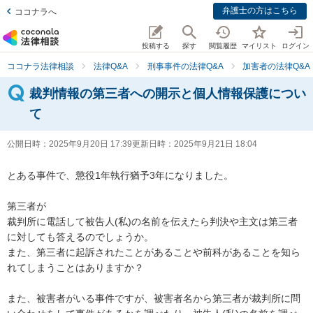
弁護士の方はこちら
ココナラへ
投稿する
探す
閲覧履歴
マイリスト
ログイン
ココナラ法律相談
法律Q&A
刑事事件の法律Q&A
加害者の法律Q&A
裁判情報の第三者への開示と個人情報保護につい
て
公開日時：
2025年9月20日 17:39
更新日時：
2025年9月21日 18:04
とある事件で、懲役1年執行猶予3年になりました。

第三者が

裁判所に電話して被告人(私)の名前を伝えたら判決や主文は第三者
に対しても答えるのでしょうか。

また、第三者に起訴されたことがあることや前科があることを知ら
れてしまうことはありますか？

また、被害者がいる事件ですが、被害者名から第三者が裁判所に問