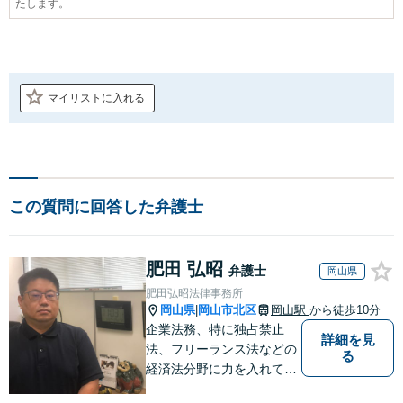
たします。
マイリストに入れる
この質問に回答した弁護士
肥田 弘昭
弁護士
岡山県
肥田弘昭法律事務所
岡山県
岡山市北区
岡山駅
から徒歩10分
|
企業法務、特に独占禁止
詳細を見
法、フリーランス法などの
る
経済法分野に力を入れてい
ます！！！