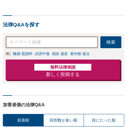
法律Q&Aを探す
検索
例）
離婚 慰謝料
誹謗中傷
相続 遺産
著作物 違法
無料法律相談
新しく投稿する
加害者側の法律Q&A
新着順
回答数が多い順
役にたった順