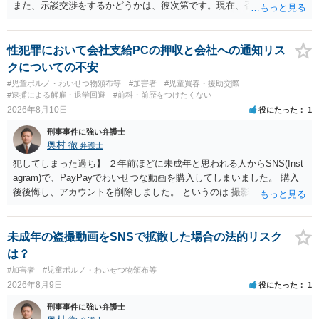
また、示談交渉をするかどうかは、彼次第です。現在、否認している
ので、示談交渉の前提がありません。否認しているのであれば、それ
を前提に捜査機関に対する弁護活動を弁護人を選任してすべきかと思
います。ご参考にしてください。
性犯罪において会社支給PCの押収と会社への通知リス
クについての不安
#児童ポルノ・わいせつ物頒布等
#加害者
#児童買春・援助交際
#逮捕による解雇・退学回避
#前科・前歴をつけたくない
2026年8月10日
役にたった
1
刑事事件に強い弁護士
奥村 徹
弁護士
犯してしまった過ち】 ２年前ほどに未成年と思われる人からSNS(Inst
agram)で、PayPayでわいせつな動画を購入してしまいました。 購入
後後悔し、アカウントを削除しました。 というのは 撮影済みなら児童
ポルノ所持罪とか要求行為（青少年条例違反） 注文後撮影なら製造
罪・性的姿態撮影罪 16歳未満だと、不同意わいせつ罪（176条3項）
等が検討されます。 罪名によって、会社PCの押収の可能性も変わって
未成年の盗撮動画をSNSで拡散した場合の法的リスク
くるでしょう。 一般論としては、 所持罪だけであれば、 弁護士に相
は？
談した上で、実際に使った端末を持って、警察相談に出向いておけば
#加害者
#児童ポルノ・わいせつ物頒布等
会社PCまでは押収されないと思います。 不同意わいせつ罪（176条3
2026年8月9日
役にたった
1
項）になると、 自首したとしても、自宅等の捜索差押等が行われる可
能性があります
刑事事件に強い弁護士