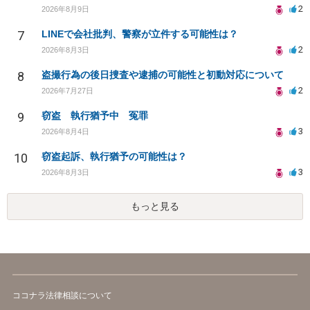
2
2026年8月9日
7
LINEで会社批判、警察が立件する可能性は？
2
2026年8月3日
8
盗撮行為の後日捜査や逮捕の可能性と初動対応について
2
2026年7月27日
9
窃盗 執行猶予中 冤罪
3
2026年8月4日
10
窃盗起訴、執行猶予の可能性は？
3
2026年8月3日
もっと見る
ココナラ法律相談について