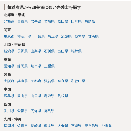
ことはよくわかるのですが，心配・不安を感じている方は，警察に把
都道府県から加害者に強い弁護士を探す
握されていることがありませんので，犯人性が特定されることはあり
ません。したがって，自分が犯人であるとされることはないのです。
北海道・東北
ですから，相談者の場合は，大丈夫です。安心してください。それで
北海道
青森県
岩手県
宮城県
秋田県
山形県
福島県
は，①～③に答えます。 ①について 腕の動き，女性への向かい方をみ
関東
れば，酔っていて偶然の出来事か，意図的に偶然を装うように触った
東京都
神奈川県
千葉県
埼玉県
茨城県
栃木県
群馬県
のかは，わかります。触る瞬間ではなくて，触るまでの状況の方が重
要です。酔っていてふらついていたのであれば，そのときだけふらつ
北陸・甲信越
いているわけではありません。腕の振り方も，そのときだけ偶然大き
新潟県
長野県
山梨県
石川県
富山県
福井県
くなるわけではありません。ですから，本件では，意図的だと疑われ
東海
ることはないと思います。その雰囲気は，当たってしまった女性にも
伝わっていたのでしょう。ですから大丈夫です。なお，故意は，主観
愛知県
静岡県
岐阜県
三重県
面の話なので，防犯カメラの映像で決められることはありません。本
関西
人の話（故意を否認する話）が実際の状況と矛盾しないかだけの話で
大阪府
兵庫県
京都府
滋賀県
奈良県
和歌山県
す。 ②について 犯人性が特定できませんから，逮捕や呼出の可能性は
ないと思います。 ③について ②がないので，③はそもそもないことが
中国
前提なので，期間も考えなくて大丈夫です。 というわけで，本件は大
広島県
岡山県
山口県
鳥取県
島根県
丈夫ですから，今後，同じような不安に襲われることがないように気
四国
をつけてくださいね。それが一番大事です。
香川県
愛媛県
高知県
徳島県
九州・沖縄
福岡県
佐賀県
長崎県
熊本県
大分県
宮崎県
鹿児島県
沖縄県