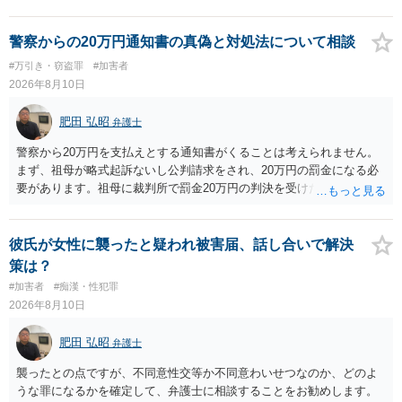
警察からの20万円通知書の真偽と対処法について相談
#万引き・窃盗罪
#加害者
2026年8月10日
肥田 弘昭
弁護士
警察から20万円を支払えとする通知書がくることは考えられません。
まず、祖母が略式起訴ないし公判請求をされ、20万円の罰金になる必
要があります。祖母に裁判所で罰金20万円の判決を受けたかを確認し
てください。そして、罰金の支払いが未了であっても、罰金の徴収は
「検察庁」です。まずは振込はせずに、かかれている警察署にホーム
ページなどを別途調べて連絡することをお勧めします。ご参考にして
彼氏が女性に襲ったと疑われ被害届、話し合いで解決
ください。
策は？
#加害者
#痴漢・性犯罪
2026年8月10日
肥田 弘昭
弁護士
襲ったとの点ですが、不同意性交等か不同意わいせつなのか、どのよ
うな罪になるかを確定して、弁護士に相談することをお勧めします。