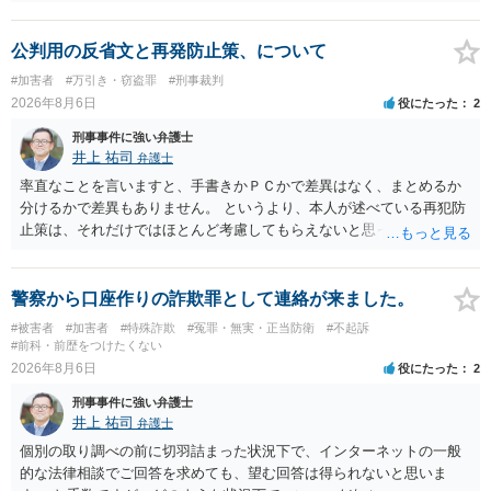
公判用の反省文と再発防止策、について
#加害者
#万引き・窃盗罪
#刑事裁判
2026年8月6日
役にたった
2
刑事事件に強い弁護士
井上 祐司
弁護士
率直なことを言いますと、手書きかＰＣかで差異はなく、まとめるか
分けるかで差異もありません。 というより、本人が述べている再犯防
止策は、それだけではほとんど考慮してもらえないと思った方が良い
です。 提出するのであれば、 ・具体的に自身が受けているプログラム
やカウンセリング・治療の内容 ・利用している再犯防止策（例えば保
護観察所と連携した職業支援の内容や具体的な就労・監督状況） ・監
警察から口座作りの詐欺罪として連絡が来ました。
督者の証言 など、証拠で担保された客観性と実現可能性があるもので
#被害者
#加害者
#特殊詐欺
#冤罪・無実・正当防衛
#不起訴
なければあまり意味がありません。 もともと執行猶予が狙える事案で
#前科・前歴をつけたくない
あれば本人の反省の言葉だけで十分であり、実刑となるか微妙な事案
2026年8月6日
役にたった
2
では、本人が再発防止策をいくら述べてもほとんど効果は望めないと
刑事事件に強い弁護士
いうのが実感です。
井上 祐司
弁護士
個別の取り調べの前に切羽詰まった状況下で、インターネットの一般
的な法律相談でご回答を求めても、望む回答は得られないと思いま