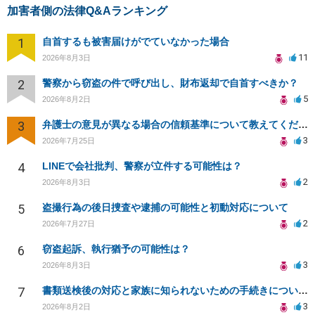
加害者側の法律Q&Aランキング
1
自首するも被害届けがでていなかった場合
11
2026年8月3日
2
警察から窃盗の件で呼び出し、財布返却で自首すべきか？
5
2026年8月2日
3
弁護士の意見が異なる場合の信頼基準について教えてください
3
2026年7月25日
4
LINEで会社批判、警察が立件する可能性は？
2
2026年8月3日
5
盗撮行為の後日捜査や逮捕の可能性と初動対応について
2
2026年7月27日
6
窃盗起訴、執行猶予の可能性は？
3
2026年8月3日
7
書類送検後の対応と家族に知られないための手続きについて相談
3
2026年8月2日