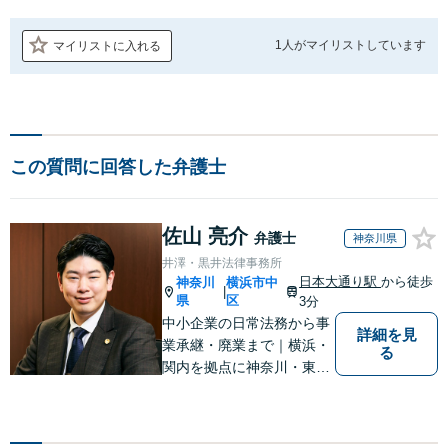
1人が
マイリストしています
マイリストに入れる
この質問に回答した弁護士
佐山 亮介
弁護士
神奈川県
井澤・黒井法律事務所
日本大通り駅
から徒歩
神奈川
横浜市中
|
県
区
3分
中小企業の日常法務から事
詳細を見
業承継・廃業まで｜横浜・
る
関内を拠点に神奈川・東京
対応【休日・夜間面談可】
【日本大通り駅3分】