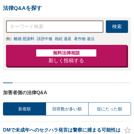
法律Q&Aを探す
検索
例）
離婚 慰謝料
誹謗中傷
相続 遺産
著作物 違法
無料法律相談
新しく投稿する
加害者側の法律Q&A
新着順
回答数が多い順
役にたった順
DMで未成年へのセクハラ発言は警察に捕まる可能性は