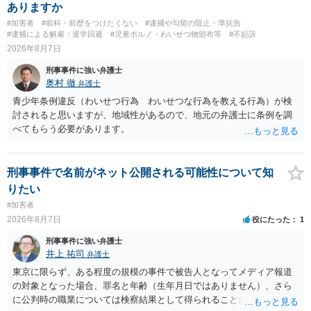
ありますか
#加害者
#前科・前歴をつけたくない
#逮捕や勾留の阻止・準抗告
#逮捕による解雇・退学回避
#児童ポルノ・わいせつ物頒布等
#不起訴
2026年8月7日
刑事事件に強い弁護士
奥村 徹
弁護士
青少年条例違反（わいせつ行為 わいせつな行為を教える行為）が検
討されると思いますが、地域性があるので、地元の弁護士に条例を調
べてもらう必要があります。
刑事事件で名前がネット公開される可能性について知
りたい
#加害者
2026年8月7日
役にたった
1
刑事事件に強い弁護士
井上 祐司
弁護士
東京に限らず、ある程度の規模の事件で被告人となってメディア報道
の対象となった場合、罪名と年齢（生年月日ではありません）、さら
に公判時の職業については検察結果として得られることが通常です。