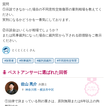
質問

①示談できなかった場合の不同意性交致傷罪の量刑相場を教えてく
ださい。

実刑になるかどうかを一番気にしております。

②示談金はいくらが相場でしょうか？

または民事裁判になった場合に裁判官から下される賠償額をご教示
ください。
とくとくとく さん
加害者
刑事裁判
裁判員裁判
不同意性交等罪
ベストアンサーに選ばれた回答
佐山 亮介
弁護士
神奈川県
>
横浜市中区
①法律で決まっている刑の重さは、原則無期または6年以上の拘