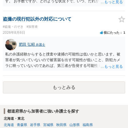
す。 お手数ですが、どのような状況下で、いつ、だれからどのような
経緯で口座の提供を頼まれ開設したか、それによる詐欺等の収益がど
の程度だと聞いているのかということについて、お近くで詳細な法律
相談を受けられたうえで対処方法を探された方がよいと思われます。
盗撮の現行犯以外の対応について
一般論でいえば、任意取り調べの場合、ＩＣレコーダーを持参して取
#盗撮・のぞき
#加害者
り調べ内容を録音することは必須だと考えます。
2026年8月6日
役にたった
1
肥田 弘昭
弁護士
私の弁護経験からすると捜査や逮捕の可能性は低いかと思います。被
害者が気づいていないので被害届を出す可能性が低いこと、防犯カメ
ラに映っていないのであれば、第三者が告発する可能性も低いこと、
証拠は削除されていることからです。但し、「電車内で携帯で対面に
座る女性を盗撮(全体像写真1枚と5秒程度の動画)してしまいました。下
着や胸など強調したものではありません。」とありますが、少なくと
もっとみる
も捜査段階では性的姿態等撮影罪の被疑事実で逮捕勾留されるケース
が私の弁護経験では多くなった印象です（最終的には不起訴ないし各
都道府県の迷惑防止条例違反になることもあります）。2度としないこ
とをお勧めいたします。ご参考にしてください。
都道府県から加害者に強い弁護士を探す
北海道・東北
北海道
青森県
岩手県
宮城県
秋田県
山形県
福島県