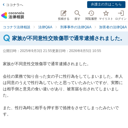
弁護士の方はこちら
ココナラへ
投稿する
探す
閲覧履歴
マイリスト
ログイン
ココナラ法律相談
法律Q&A
刑事事件の法律Q&A
加害者の法律Q&A
家族が不同意性交致傷罪で通常逮捕されました。
公開日時：
2025年9月3日 21:55
更新日時：
2026年8月5日 10:55
家族が不同意性交致傷罪で通常逮捕されました。

会社の業務で知り合った女の子に性行為をしてしまいました。本人
は同意のうえで性行為していたと思っていたみたいですが、実際に
は相手側と意見の食い違いがあり、被害届を出されてしまいまし
た。

また、性行為時に相手を押す形で捻挫をさせてしまったみたいで
す。
