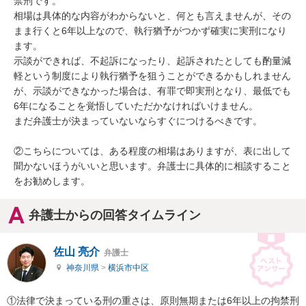
禁刑です。

相場は具体的な内容がわからないと、何とも言えませんが、その
まま行くと6年以上なので、執行猶予がつかず確実に実刑になり
ます。

示談ができれば、不起訴になったり、起訴されたとしても酌量減
軽という制度により執行猶予を狙うことができるかもしれません
が、示談ができなかった場合は、有罪で即実刑となり、最低でも
6年になることを覚悟していただかなければいけません。

まだ弁護士が決まっていないならすぐにつけるべきです。

②こちらについては、ある程度の相場はありますが、表に出して
聞かないほうがいいと思います。弁護士に具体的に相談すること
をお勧めします。
弁護士からの回答タイムライン
佐山 亮介
弁護士
神奈川県
>
横浜市中区
①法律で決まっている刑の重さは、原則無期または6年以上の拘禁刑