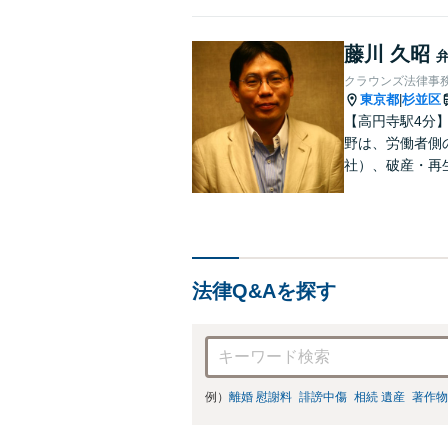
強
の
藤川 久昭
クラウンズ法律事
東京都
杉並区
|
【高円寺駅4分
野は、労働者側
社）、破産・再
件、交渉案件を
って、最大限の
法律Q&Aを探す
例）
離婚 慰謝料
誹謗中傷
相続 遺産
著作物