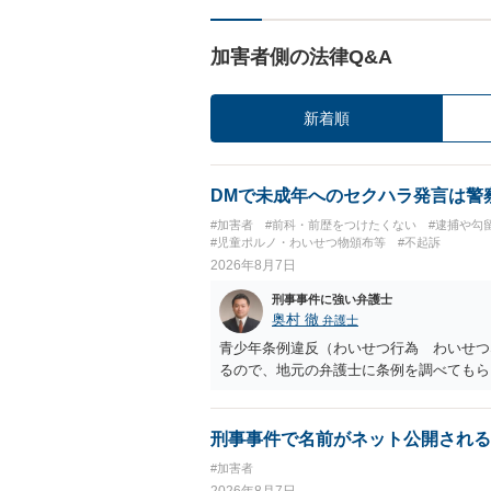
加害者側の法律Q&A
新着順
DMで未成年へのセクハラ発言は警
#加害者
#前科・前歴をつけたくない
#逮捕や勾
#児童ポルノ・わいせつ物頒布等
#不起訴
2026年8月7日
刑事事件に強い弁護士
奥村 徹
弁護士
青少年条例違反（わいせつ行為 わいせつ
るので、地元の弁護士に条例を調べてもら
刑事事件で名前がネット公開される
#加害者
2026年8月7日