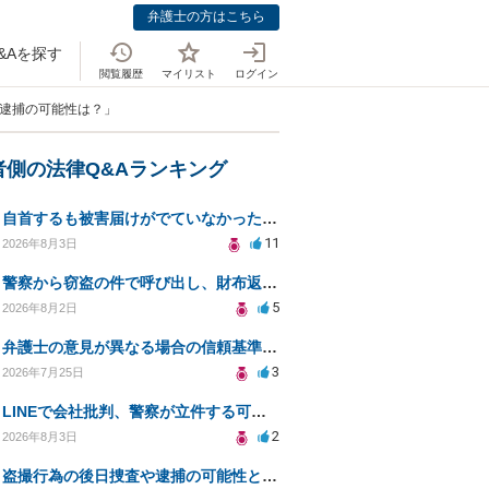
弁護士の方はこちら
&Aを探す
閲覧履歴
マイリスト
ログイン
と逮捕の可能性は？」
者側の法律Q&Aランキング
自首するも被害届けがでていなかった場合
11
2026年8月3日
警察から窃盗の件で呼び出し、財布返却で自首すべきか？
5
2026年8月2日
弁護士の意見が異なる場合の信頼基準について教えてください
3
2026年7月25日
LINEで会社批判、警察が立件する可能性は？
2
2026年8月3日
盗撮行為の後日捜査や逮捕の可能性と初動対応について