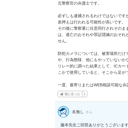
元警察官の弁護士です。

必ずしも逮捕されるわけではないです
差押えは行われる可能性が高いです。

その後に警察署に任意同行されそのま
は、逃亡のおそれや罪証隠滅のおそれ
せん。

防犯カメラについては、被害場所だけ
や、行為態様、他にもやっていないかな
リレー的に調べた結果として、ICカ
こかで使用していると、そこから足がつ
一度、最寄りまたはWEB相談可能な
役に立った
1
名無し
さん
藤本先生ご回答ありがとうございます