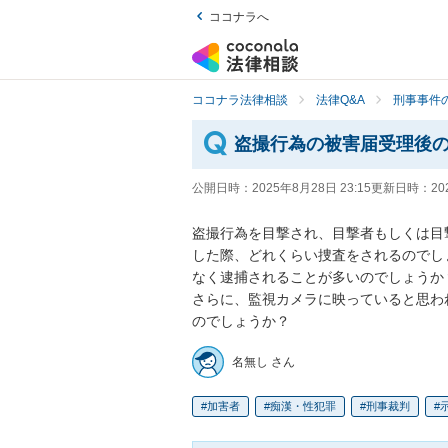
ココナラへ
ココナラ法律相談
法律Q&A
刑事事件の
盗撮行為の被害届受理後
公開日時：
2025年8月28日 23:15
更新日時：
20
盗撮行為を目撃され、目撃者もしくは目
した際、どれくらい捜査をされるのでし
なく逮捕されることが多いのでしょうか？
さらに、監視カメラに映っていると思わ
のでしょうか？
名無し さん
加害者
痴漢・性犯罪
刑事裁判