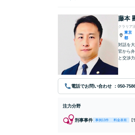
藤本 
クラリア
東京
都
対話を大
官から弁
と交渉力
事件まで
電話でお問い合わせ
注力分野
刑事事件
【
事例13件
料金表有
【
身