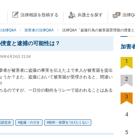
法律相談を投稿する
弁護士を探す
法律Q
法律Q&A
加害者の法律Q&A
法律Q&A「盗撮行為の被害届受理後の捜査
の捜査と逮捕の可能性は？
加害
26年4月24日 21:04
1
撃者が被害者に盗撮の事実を伝えた上で本人が被害届を提出
ょうか？また、盗撮において被害届が受理されると、間違い
2


れるのですが、一日分の動向をリレーで追われることはある
3
4
示談交渉
盗撮・のぞき
前科・前歴をつけたくない
5