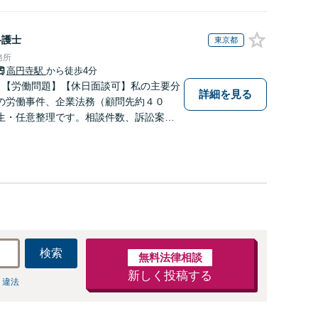
み。高い交渉力で示談成立へ尽力。少年事件／告訴・告発
経験多数有り
弁護士
東京都
務所
高円寺駅
から徒歩4分
】【労働問題】【休日面談可】私の主要分
詳細を見る
の労働事件、企業法務（顧問先約４０
生・任意整理です。相談件数、訴訟案
数多く担当しています。依頼人さまにと
効用を得られるように頑張っています。
検索
無料法律相談
新しく投稿する
 違法