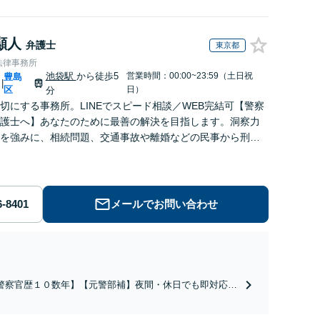
顯人
弁護士
東京都
法律事務所
池袋駅
から徒歩5
営業時間：00:00~23:59（土日祝
豊島
|
区
日）
分
切にする事務所。LINEでスピード相談／WEB完結可【警察
護士へ】あなたのために最善の解決を目指します。洞察力
を強みに、相続問題、交通事故や離婚などの民事から刑事
幅広く支援【完全個室】
メールでお問い合わせ
警察官歴１０数年】【元警部補】夜間・休日でも即対応！
即日接見】呼び出し直後や逮捕直後の対応により不起訴・
柄釈放実績多数！捜査経験を活かした先回りのサポートが