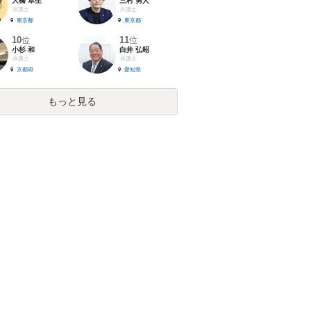
大橋 卓生
三村 勇人
弁護士
弁護士
東京都
東京都
10
11
位
位
小杉 和
白井 弘昭
弁護士
弁護士
京都府
愛知県
もっと見る