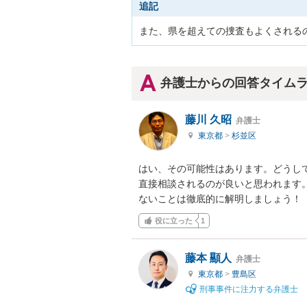
追記
また、県を超えての捜査もよくされる
弁護士からの回答タイム
藤川 久昭
弁護士
東京都
>
杉並区
はい、その可能性はあります。どうし
直接相談されるのが良いと思われます
ないことは徹底的に解明しましょう！
役に立った
1
藤本 顯人
弁護士
東京都
>
豊島区
刑事事件に注力する弁護士