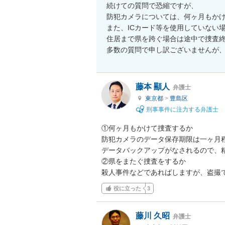
続けての質問で恐縮ですが、

防犯カメラについては、何ヶ月もかけ
また、ICカード等を使用していない
住居まで県を跨ぐ場合は途中で捜査終
多数の質問で申し訳ございませんが
藤本 顯人
弁護士
東京都
>
豊島区
刑事事件に注力する弁護士
①何ヶ月もかけて捜査するか

防犯カメラのデータ保存期限は一ヶ月
データバックアップがなされるので、精
②県をまたぐ捜査をするか

殺人事件などであればしますが、盗撮
役に立った
3
藤川 久昭
弁護士