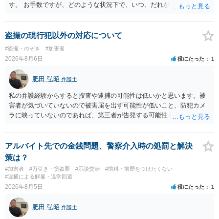
す。 お手数ですが、どのような状況下で、いつ、だれからどのような
経緯で口座の提供を頼まれ開設したか、それによる詐欺等の収益がど
の程度だと聞いているのかということについて、お近くで詳細な法律
相談を受けられたうえで対処方法を探された方がよいと思われます。
盗撮の現行犯以外の対応について
一般論でいえば、任意取り調べの場合、ＩＣレコーダーを持参して取
#盗撮・のぞき
#加害者
り調べ内容を録音することは必須だと考えます。
2026年8月6日
役にたった
1
肥田 弘昭
弁護士
私の弁護経験からすると捜査や逮捕の可能性は低いかと思います。被
害者が気づいていないので被害届を出す可能性が低いこと、防犯カメ
ラに映っていないのであれば、第三者が告発する可能性も低いこと、
証拠は削除されていることからです。但し、「電車内で携帯で対面に
座る女性を盗撮(全体像写真1枚と5秒程度の動画)してしまいました。下
着や胸など強調したものではありません。」とありますが、少なくと
アルバイト先での金銭問題、警察介入時の処罰と解決
も捜査段階では性的姿態等撮影罪の被疑事実で逮捕勾留されるケース
策は？
が私の弁護経験では多くなった印象です（最終的には不起訴ないし各
#加害者
#万引き・窃盗罪
#示談交渉
#前科・前歴をつけたくない
都道府県の迷惑防止条例違反になることもあります）。2度としないこ
#逮捕による解雇・退学回避
とをお勧めいたします。ご参考にしてください。
2026年8月5日
役にたった
1
肥田 弘昭
弁護士