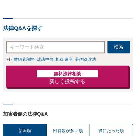
４０社）、破産・再生・任
意整理です。相談件数、訴
訟案件、交渉案件を数多く
担当しています。依頼人さ
法律Q&Aを探す
まにとって、最大限の効用
を得られるように頑張って
います。
検索
例）
離婚 慰謝料
誹謗中傷
相続 遺産
著作物 違法
無料法律相談
新しく投稿する
加害者側の法律Q&A
新着順
回答数が多い順
役にたった順