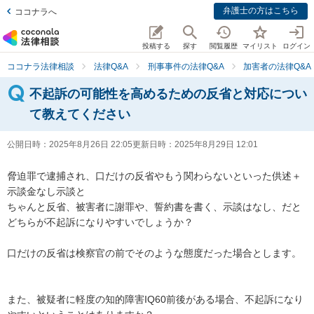
弁護士の方はこちら
ココナラへ
投稿する
探す
閲覧履歴
マイリスト
ログイン
ココナラ法律相談
法律Q&A
刑事事件の法律Q&A
加害者の法律Q&A
不起訴の可能性を高めるための反省と対応につい
て教えてください
公開日時：
2025年8月26日 22:05
更新日時：
2025年8月29日 12:01
脅迫罪で逮捕され、口だけの反省やもう関わらないといった供述＋
示談金なし示談と

ちゃんと反省、被害者に謝罪や、誓約書を書く、示談はなし、だと

どちらが不起訴になりやすいでしょうか？

口だけの反省は検察官の前でそのような態度だった場合とします。

また、被疑者に軽度の知的障害IQ60前後がある場合、不起訴になり