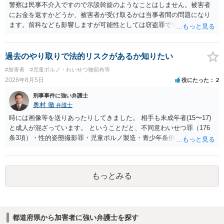
警察は民事不介入ですので示談斡旋のようなことはしません。被害者
にお金を返すかどうか、被害者が受け取るかは当事者間の問題になり
ます。前科なども影響しますが可能性としては窃盗罪ですので、逮捕
勾留や略式起訴などの可能性もあります。ご参考にしてください。
過去のやり取りで法的リスクがあるか知りたい
#加害者
#児童ポルノ・わいせつ物頒布等
2026年8月5日
役にたった
2
刑事事件に強い弁護士
奥村 徹
弁護士
時には画像等を送りあったりしてきました。 相手も未成年者(15〜17)
と成人が混ざっています。 ということだと、不同意わいせつ罪（176
条3項）・性的姿態撮影罪・児童ポルノ製造・青少年条例違反（わいせ
つ行為 児童ポルノ要求）などが検討されます。 重い罪もあるの
で、警察にバレれば、それなりの捜査を受けるでしょう。
もっとみる
都道府県から加害者に強い弁護士を探す