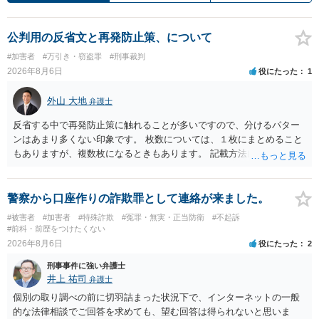
公判用の反省文と再発防止策、について
#加害者
#万引き・窃盗罪
#刑事裁判
2026年8月6日
役にたった
1
外山 大地
弁護士
反省する中で再発防止策に触れることが多いですので、分けるパター
ンはあまり多くない印象です。 枚数については、１枚にまとめること
もありますが、複数枚になるときもあります。 記載方法については、
手書きかどうかで裁判官に与える印象が大きく変わることはないと思
います。 したがいまして、いずれも良いかと考えます。
警察から口座作りの詐欺罪として連絡が来ました。
#被害者
#加害者
#特殊詐欺
#冤罪・無実・正当防衛
#不起訴
#前科・前歴をつけたくない
2026年8月6日
役にたった
2
刑事事件に強い弁護士
井上 祐司
弁護士
個別の取り調べの前に切羽詰まった状況下で、インターネットの一般
的な法律相談でご回答を求めても、望む回答は得られないと思いま