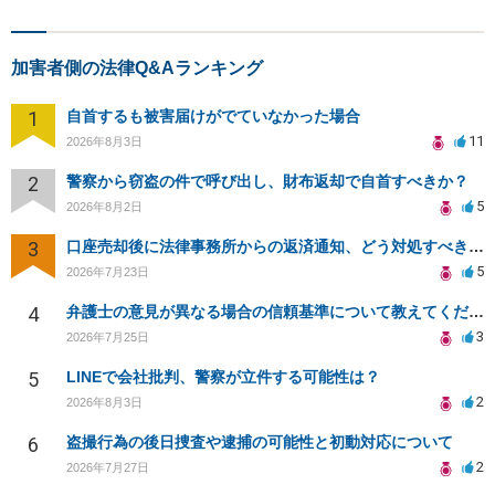
加害者側の法律Q&Aランキング
1
自首するも被害届けがでていなかった場合
11
2026年8月3日
2
警察から窃盗の件で呼び出し、財布返却で自首すべきか？
5
2026年8月2日
3
口座売却後に法律事務所からの返済通知、どう対処すべきか？
5
2026年7月23日
4
弁護士の意見が異なる場合の信頼基準について教えてください
3
2026年7月25日
5
LINEで会社批判、警察が立件する可能性は？
2
2026年8月3日
6
盗撮行為の後日捜査や逮捕の可能性と初動対応について
2
2026年7月27日