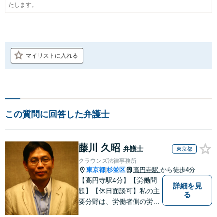
たします。
マイリストに入れる
この質問に回答した弁護士
藤川 久昭
弁護士
東京都
クラウンズ法律事務所
東京都
杉並区
高円寺駅
から徒歩4分
|
【高円寺駅4分】【労働問
詳細を見
題】【休日面談可】私の主
る
要分野は、労働者側の労働
事件、企業法務（顧問先約