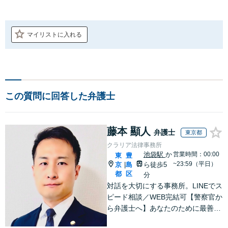
マイリストに入れる
この質問に回答した弁護士
藤本 顯人
弁護士
東京都
クラリア法律事務所
池袋駅
か
営業時間：00:00
東
豊
~23:59（平日）
京
島
ら徒歩5
|
都
区
分
対話を大切にする事務所。LINEでス
ピード相談／WEB完結可【警察官か
ら弁護士へ】あなたのために最善の
解決を目指します。洞察力と交渉力