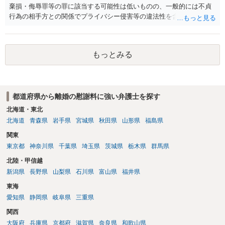
棄損・侮辱罪等の罪に該当する可能性は低いものの、一般的には不貞
行為の相手方との関係でプライバシー侵害等の違法性を含む行為で
す。 そのため、そのことを知った相手方の夫婦関係への影響が大きい
ため、弁護士としては推奨しないことが一般的かと思います。
もっとみる
都道府県から離婚の慰謝料に強い弁護士を探す
北海道・東北
北海道
青森県
岩手県
宮城県
秋田県
山形県
福島県
関東
東京都
神奈川県
千葉県
埼玉県
茨城県
栃木県
群馬県
北陸・甲信越
新潟県
長野県
山梨県
石川県
富山県
福井県
東海
愛知県
静岡県
岐阜県
三重県
関西
大阪府
兵庫県
京都府
滋賀県
奈良県
和歌山県