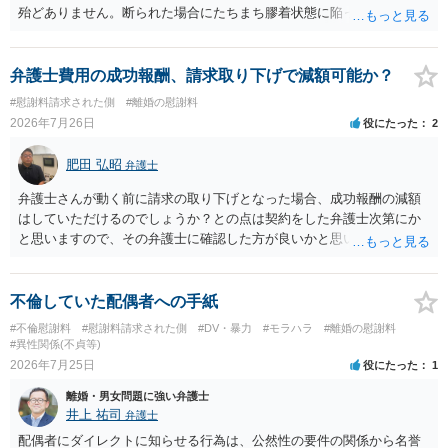
殆どありません。断られた場合にたちまち膠着状態に陥ってしまうの
と、同居中の依頼者ご本人をますます窮地に陥らせてしまう可能性が
高いためです。 実務的には、ご相談者さまが転居する形で離婚協議等
を進める選択を採らざるを得ないことが圧倒的多数です。
弁護士費用の成功報酬、請求取り下げで減額可能か？
#慰謝料請求された側
#離婚の慰謝料
2026年7月26日
役にたった
2
肥田 弘昭
弁護士
弁護士さんが動く前に請求の取り下げとなった場合、成功報酬の減額
はしていただけるのでしょうか？との点は契約をした弁護士次第にか
と思いますので、その弁護士に確認した方が良いかと思います。ご参
考にしてください。
不倫していた配偶者への手紙
#不倫慰謝料
#慰謝料請求された側
#DV・暴力
#モラハラ
#離婚の慰謝料
#異性関係(不貞等)
2026年7月25日
役にたった
1
離婚・男女問題に強い弁護士
井上 祐司
弁護士
配偶者にダイレクトに知らせる行為は、公然性の要件の関係から名誉