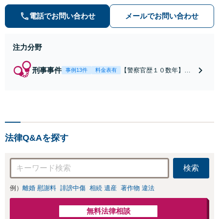
を強みに、相続問題、交通事故や離
婚などの民事から刑事事件まで幅広
電話でお問い合わせ
メールでお問い合わせ
く支援【完全個室】
注力分野
刑事事件
【警察官歴１０数年】
事例13件
料金表有
【元警部補】夜間・休日
でも即対応！【即日接
見】呼び出し直後や逮捕
直後の対応により不起
訴・身柄釈放実績多数！
捜査経験を活かした先回
法律Q&Aを探す
りのサポートが強み。高
い交渉力で示談成立へ尽
力。少年事件／告訴・告
検索
発の経験多数有り
例）
離婚 慰謝料
誹謗中傷
相続 遺産
著作物 違法
無料法律相談