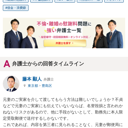
借金・浪費癖
弁護士からの回答タイムライン
藤本 顯人
弁護士
東京都
>
豊島区
元妻のご実家を介して渡してもらう方法は難しいでしょうか？不貞
などで元妻のご実家にも伝えていないならば、名誉毀損と言われか
ねないリスクがあるので、他に手段がないとして、勤務先に本人限
定受取郵便で送付するしかないです。

これであれば、内容を第三者に見られることなく、元妻が郵便局に