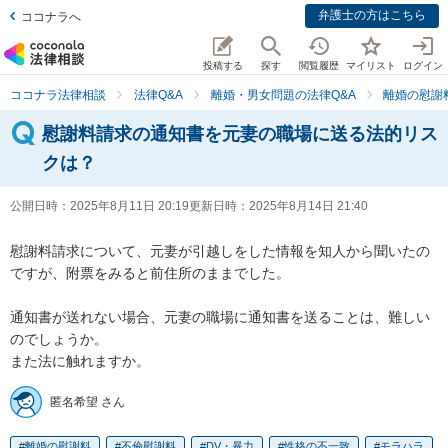
弁護士の方はこちら
ココナラへ
投稿する
探す
閲覧履歴
マイリスト
ログイン
ココナラ法律相談
法律Q&A
離婚・男女問題の法律Q&A
離婚の慰謝
慰謝料請求の通知書を元妻の職場に送る法的リス
クは？
公開日時：
2025年8月11日 20:19
更新日時：
2025年8月14日 21:40
慰謝料請求について、元妻が引越しをした情報を知人から聞いたの
ですが、附票をみると前住所のままでした。

通知書が送れない場合、元妻の職場に通知書を送ることは、難しい
のでしょうか。

また法に触れますか。
匿名希望 さん
離婚の慰謝料
不倫慰謝料
DV・暴力
性格の不一致
モラハラ