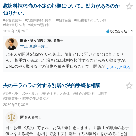
療費その他これに類する特別支出を念頭に置いた条項と読むのが自然
慰謝料請求時の不定の証拠について。効力があるのか
です。したがって、大学の入学金、授業料、受験費用などの教育費に
知りたい。
ついてまで、「この条項があるから当然に半額を請求できる」とまで
#不倫慰謝料
#異性関係(不貞等)
#離婚協議
#慰謝料請求したい側
は言いにくいと思われます。なお、通常、大学進学費用をどこまで負
#離婚書類作成
#離婚の慰謝料
担すべきかについては、離婚時の合意内容のほか、子どもの年齢、大
2026年7月29日
役にたった
1
学進学についての父母の認識、父母の学歴・収入・資産状況、進学先
離婚・男女問題に強い弁護士
や費用などを踏まえて個別に検討することになります。公正証書の他
本庄 卓磨
弁護士
の条項において、養育費の終期についてどのように定められている
か、大学進学に関する定めの有無、「教育費」「進学費用」に関する
ご主人が関係を認めている以上、証拠として弱いとまでは言えませ
定めの有無等について確認する必要があると考えられます。
ん。 相手方が否認した場合には裁判を検討することもあり得ますが、
LINEのやり取りなどの証拠を積み重ねることで、関係が認定される余
地は十分にあります。 ただし、手元の証拠でどこまで認定できるかは
個別の事情によりますので、お早めに弁護士に相談されることをおす
すめします。
夫のモラハラに対する別居の法的手続き相談
#モラハラ
#DV・暴力
#離婚すること自体
#離婚の慰謝料
#調停
#婚姻費用(別居中の生活費など)
2026年7月30日
匿名A
弁護士
日々お辛い状況に苛まれ、お気の毒に思います。 弁護士が離婚のお手
伝いをする場合、お相手である夫に別居（夫の転居）を求めることは