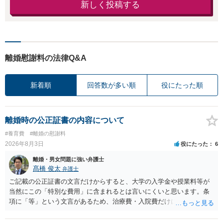
新しく投稿する
離婚慰謝料の法律Q&A
新着順
回答数が多い順
役にたった順
離婚時の公正証書の内容について
#養育費
#離婚の慰謝料
2026年8月3日
役にたった
6
離婚・男女問題に強い弁護士
髙橋 俊太
弁護士
ご記載の公正証書の文言だけからすると、大学の入学金や授業料等が
当然にこの「特別な費用」に含まれるとは言いにくいと思います。条
項に「等」という文言があるため、治療費・入院費だけに限定される
わけではありませんが、その前に「病気・事故に伴う費用」と明記さ
れていますので、通常は、病気や事故によって臨時に必要となった医