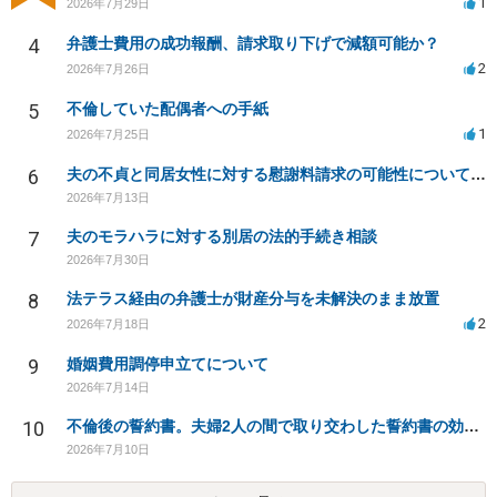
1
2026年7月29日
4
弁護士費用の成功報酬、請求取り下げで減額可能か？
2
2026年7月26日
5
不倫していた配偶者への手紙
1
2026年7月25日
6
夫の不貞と同居女性に対する慰謝料請求の可能性について相談
2026年7月13日
7
夫のモラハラに対する別居の法的手続き相談
2026年7月30日
8
法テラス経由の弁護士が財産分与を未解決のまま放置
2
2026年7月18日
9
婚姻費用調停申立てについて
2026年7月14日
10
不倫後の誓約書。夫婦2人の間で取り交わした誓約書の効力は？
2026年7月10日