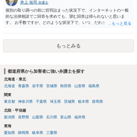
井上 祐司
弁護士
個別の取り調べの前に切羽詰まった状況下で、インターネットの一般
的な法律相談でご回答を求めても、望む回答は得られないと思いま
す。 お手数ですが、どのような状況下で、いつ、だれからどのような
経緯で口座の提供を頼まれ開設したか、それによる詐欺等の収益がど
の程度だと聞いているのかということについて、お近くで詳細な法律
相談を受けられたうえで対処方法を探された方がよいと思われます。
もっとみる
一般論でいえば、任意取り調べの場合、ＩＣレコーダーを持参して取
り調べ内容を録音することは必須だと考えます。
都道府県から加害者に強い弁護士を探す
北海道・東北
北海道
青森県
岩手県
宮城県
秋田県
山形県
福島県
関東
東京都
神奈川県
千葉県
埼玉県
茨城県
栃木県
群馬県
北陸・甲信越
新潟県
長野県
山梨県
石川県
富山県
福井県
東海
愛知県
静岡県
岐阜県
三重県