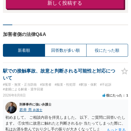
新しく投稿する
加害者側の法律Q&A
新着順
回答数が多い順
役にたった順
駅での接触事故、故意と判断される可能性と対応につ
いて
#冤罪・無実・正当防衛
#加害者
#痴漢・性犯罪
#釈放・保釈
#不起訴
#逮捕による解雇・退学回避
2026年8月8日
役にたった
1
刑事事件に強い弁護士
若井 亮
弁護士
初めまして。 ご相談内容を拝見しました。 以下、ご質問に回答いたし
ます。 ①女性に故意に触れたと判断されるか 当たってしまった際に、
私はお酒を飲んでおり少し手の振りが大きくなってしまっていたこと