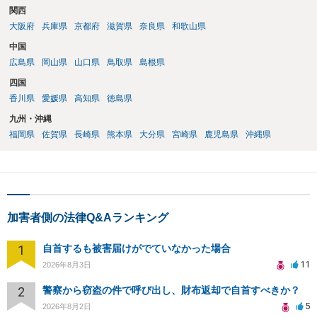
関西
大阪府
兵庫県
京都府
滋賀県
奈良県
和歌山県
中国
広島県
岡山県
山口県
鳥取県
島根県
四国
香川県
愛媛県
高知県
徳島県
九州・沖縄
福岡県
佐賀県
長崎県
熊本県
大分県
宮崎県
鹿児島県
沖縄県
加害者側の法律Q&Aランキング
1
自首するも被害届けがでていなかった場合
11
2026年8月3日
2
警察から窃盗の件で呼び出し、財布返却で自首すべきか？
5
2026年8月2日