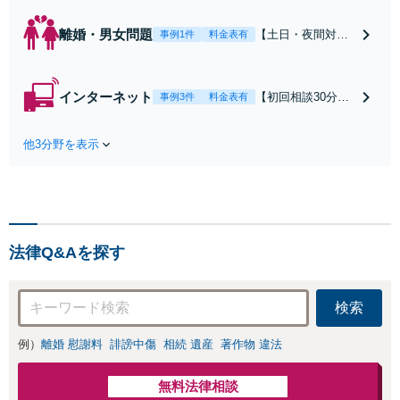
離婚・男女問題
【土日・夜間対応
事例1件
料金表有
可】【初回相談30
分無料】「相手方
から書面を提示さ
インターネット
【初回相談30分無
事例3件
料金表有
れたら、サインす
料】状況に応じて
る前にご相談を」
手段を使い分け、
経験豊富な弁護士
他3分野を表示
適切な方法で投稿
が全力で交渉にあ
の削除・発信者情
たります！相手方
報開示請求をおこ
と直接話す精神的
ないます「企業や
負担を軽減「弁護
お店の風評被害対
士の交渉で慰謝料
策／売り上げ低下
金額アップ／減額
法律Q&Aを探す
防止のために尽
交渉も対応可」
力」加害者側の対
【完全個室対応】
応可：開示請求の
検索
意見照会が来たと
きの対処法、被害
例）
離婚 慰謝料
誹謗中傷
相続 遺産
著作物 違法
者との示談交渉
無料法律相談