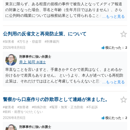
東京に限らず、ある程度の規模の事件で被告人となってメディア報道
の対象となった場合、罪名と年齢（生年月日ではありません）、さら
に公判時の職業については検察結果として得られることが通常です。
公判用の反省文と再発防止策、について
#加害者
#万引き・窃盗罪
#刑事裁判
2026年8月6日
役にたった
2
刑事事件に強い弁護士
井上 祐司
弁護士
率直なことを言いますと、手書きかＰＣかで差異はなく、まとめるか
分けるかで差異もありません。 というより、本人が述べている再犯防
止策は、それだけではほとんど考慮してもらえないと思った方が良い
です。 提出するのであれば、 ・具体的に自身が受けているプログラム
やカウンセリング・治療の内容 ・利用している再犯防止策（例えば保
護観察所と連携した職業支援の内容や具体的な就労・監督状況） ・監
警察から口座作りの詐欺罪として連絡が来ました。
督者の証言 など、証拠で担保された客観性と実現可能性があるもので
#被害者
#加害者
#特殊詐欺
#冤罪・無実・正当防衛
#不起訴
なければあまり意味がありません。 もともと執行猶予が狙える事案で
#前科・前歴をつけたくない
あれば本人の反省の言葉だけで十分であり、実刑となるか微妙な事案
2026年8月6日
役にたった
2
では、本人が再発防止策をいくら述べてもほとんど効果は望めないと
刑事事件に強い弁護士
いうのが実感です。