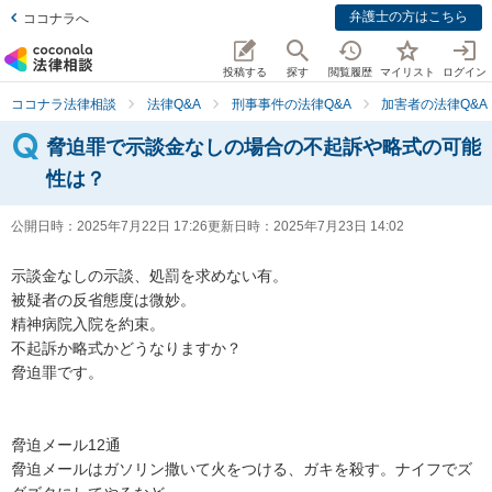
弁護士の方はこちら
ココナラへ
投稿する
探す
閲覧履歴
マイリスト
ログイン
ココナラ法律相談
法律Q&A
刑事事件の法律Q&A
加害者の法律Q&A
脅迫罪で示談金なしの場合の不起訴や略式の可能
性は？
公開日時：
2025年7月22日 17:26
更新日時：
2025年7月23日 14:02
示談金なしの示談、処罰を求めない有。

被疑者の反省態度は微妙。　

精神病院入院を約束。

不起訴か略式かどうなりますか？

脅迫罪です。

脅迫メール12通

脅迫メールはガソリン撒いて火をつける、ガキを殺す。ナイフでズ