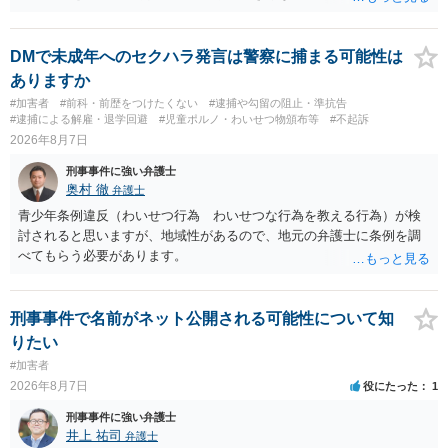
も事実です。それが仮に、私が気がついていない防犯カメラに写って
いた場合、故意だと判定されやすいのでしょうか？ お伺いする限り、
故意があると判断されることは無いかと思います。 ②逮捕、呼び出し
DMで未成年へのセクハラ発言は警察に捕まる可能性は
の可能性 この行為により、痴漢やその他の犯罪を犯したとして、逮
ありますか
捕、呼び出しされる可能性はどれほどでしょうか？ 誤って当たってし
#加害者
#前科・前歴をつけたくない
#逮捕や勾留の阻止・準抗告
まっただけであり、さらにその場で女性等のアクションが無かったこ
#逮捕による解雇・退学回避
#児童ポルノ・わいせつ物頒布等
#不起訴
とからすると、この後に呼び出される可能性は極めて低いと思いま
2026年8月7日
す。 ③逮捕呼び出しまでの期間 大体どれほどの期間逮捕呼び出しの可
刑事事件に強い弁護士
能性があると考えれば良いのでしょうか？ 逮捕や呼び出しの可能性は
奥村 徹
弁護士
極めて低いと思います。 連絡が来ることはないでしょう。
青少年条例違反（わいせつ行為 わいせつな行為を教える行為）が検
討されると思いますが、地域性があるので、地元の弁護士に条例を調
べてもらう必要があります。
刑事事件で名前がネット公開される可能性について知
りたい
#加害者
2026年8月7日
役にたった
1
刑事事件に強い弁護士
井上 祐司
弁護士