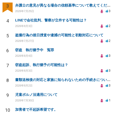
3
弁護士の意見が異なる場合の信頼基準について教えてください
3
2026年7月25日
4
LINEで会社批判、警察が立件する可能性は？
2
2026年8月3日
5
盗撮行為の後日捜査や逮捕の可能性と初動対応について
2
2026年7月27日
6
窃盗 執行猶予中 冤罪
3
2026年8月4日
7
窃盗起訴、執行猶予の可能性は？
3
2026年8月3日
8
書類送検後の対応と家族に知られないための手続きについて相談
3
2026年8月2日
9
児童ポルノ法適用について
1
2026年7月30日
10
加害者で不起訴希望です。