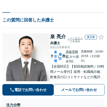
この質問に回答した弁護士
泉 亮介
東京都
インタビュ
ーを見る
弁護士
彩結法律事務所
赤坂見附
営業時間：10:00~
東
港
20:55（土日祝
京
駅
から徒
|
区
都
日）
歩3分
【全国対応】【初回相談無料／24時
間メール受付】採用・転職掲示板、
飲食店の口コミサイトなどの風評被
害対策など実績あり！【刑事】犯罪
の種類を問わず相談可。可能な限り
電話でお問い合わせ
メールでお問い合わせ
早期対応で駆けつけサポート【労
働】不当解雇・残業代請求はおまか
せください
注力分野