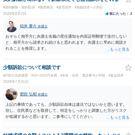
#契約解除・契約取消
#悪徳商法
#架空請求
#高額請求への対応
2026年8月2日
役にたった
2
稲井 要介
弁護士
おそらく相手方に弁護士名義の受任通知を内容証明郵便で送付しない
と、相手方から請求され続けると思われます。弁護士に早めに相談さ
れることを推奨します。
少額訴訟について相談です
#詐欺の法的措置
#10〜50万円未満
#本名・住所・電話番号が判明
#返金請求
2026年7月31日
肥田 弘昭
弁護士
上記の事情であっても、少額訴訟自体は違法ではないかと思います。
但し、住民票などを取得して、特定をしっかりと調査した方がリスク
が低減するかと思います。ご参考にしてください。