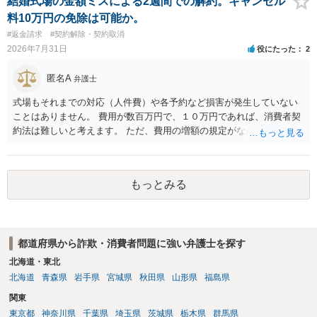
結婚式場の金額ミスによる2週間での解約。キャンセル
料10万円の免除は可能か。
#返金請求
#契約解除・契約取消
2026年7月31日
役にたった
2
匿名A
弁護士
式場もそれまでの対応（人件費）や各予約など損害が発生していない
ことはありません。 費用が数百万円で、１０万円であれば、消費者契
約法は難しいと考えます。 ただ、費用の増額の規定がなかったのに増
額するのは契約違反ですので、増額に応じずに契約を維持すればよい
ということになり、解約するのは理由がないことになります。
もっとみる
都道府県から詐欺・消費者問題に強い弁護士を探す
北海道・東北
北海道
青森県
岩手県
宮城県
秋田県
山形県
福島県
関東
東京都
神奈川県
千葉県
埼玉県
茨城県
栃木県
群馬県