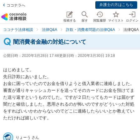
弁護士の方はこちら
ココナラへ
投稿する
探す
閲覧履歴
マイリスト
ログイン
ココナラ法律相談
法律Q&A
詐欺・消費者問題の法律Q&A
法律Q&
闇消費者金融の対処について
公開日時：
2020年3月28日 17:48
更新日時：
2020年3月30日 19:18
はじめまして。

先日詐欺にあいました。

お金に困っていたのでお金を借りようと借入業者に連絡しました。
審査が通りキャッシュカードを送ってそのカードにお金を預けてま
た送り返すというものでした。ですが２日たってもカードは届かず
闇だと確信しました。悪用されるのが怖いのですがどういった対処
をすればいいかわからないのでどこに連絡したらいいとか教えてい
ただければ嬉しいです。

りょーう さん