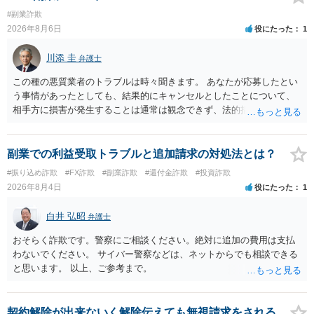
#副業詐欺
2026年8月6日
役にたった
1
川添 圭
弁護士
この種の悪質業者のトラブルは時々聞きます。 あなたが応募したとい
う事情があったとしても、結果的にキャンセルとしたことについて、
相手方に損害が発生することは通常は観念できず、法的措置を採って
も認められません。この種の言説は半ば脅しのようなものです。 ま
ず、最寄りの消費生活センターへ相談し、連絡を無視してよいかどう
かのアドバイスを受けられることをお勧めします。しつこいようであ
副業での利益受取トラブルと追加請求の対処法とは？
れば、弁護士へ依頼して警告してもらうことも必要になるかもしれま
#振り込め詐欺
#FX詐欺
#副業詐欺
#還付金詐欺
#投資詐欺
せん。
2026年8月4日
役にたった
1
白井 弘昭
弁護士
おそらく詐欺です。警察にご相談ください。絶対に追加の費用は支払
わないでください。 サイバー警察などは、ネットからでも相談できる
と思います。 以上、ご参考まで。
契約解除が出来ないく解除伝えても無視請求をされる