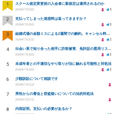
1
スクール規定変更前の入会者に新規定は適用されるのか
3
2026年7月29日
2
支払ってしまった迷惑料は返ってきますか？
3
2026年7月29日
3
結婚式場の金額ミスによる2週間での解約。キャンセル料10万円の免除は可能か。
2
2026年7月31日
4
出会い系で知り合った相手に詐欺被害、免許証の悪用リスクと対策。
2
2026年7月26日
5
未成年者との不適切なやり取りが法に触れる可能性と対処法
2
2026年7月26日
6
少額訴訟について相談です
2026年7月31日
7
男性からの脅迫と窃盗疑いについての法的対処法
2026年7月27日
8
内容証明。支払いの必要があるか？