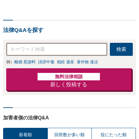
作成／遺留分侵害額請
どはお任せくださ
求／相続人調査など。
い。双方納得した
相続手続きから親や兄
後腐れがない解決
弟、親戚とのトラブル
に向けて、全力を
など幅広く対応。他士
尽くします。
法律Q&Aを探す
業とも連携可能です
【出張相談可】【東所
沢駅30秒】
検索
例）
離婚 慰謝料
誹謗中傷
相続 遺産
著作物 違法
無料法律相談
新しく投稿する
加害者側の法律Q&A
新着順
回答数が多い順
役にたった順