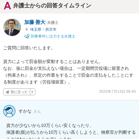
弁護士からの回答タイムライン
加藤 善大
弁護士
埼玉県
>
所沢市
刑事事件に注力する弁護士
ご質問に回答いたします。

資力によって罰金額が変動することはありません。

なお、仮に罰金が支払えない場合は、一定期間労役場に留置され
（拘束され）、所定の作業をすることで罰金の支払をしたことにす
る制度があります（労役場留置）。
2025年7月13日 06:45
役に立った
0
すかな
さん
資力が少ないから10万くらい安くなったり、

保護者(親)が払うから10万くらい高くしようと、検察官が判断する
ことはないということでしょうか