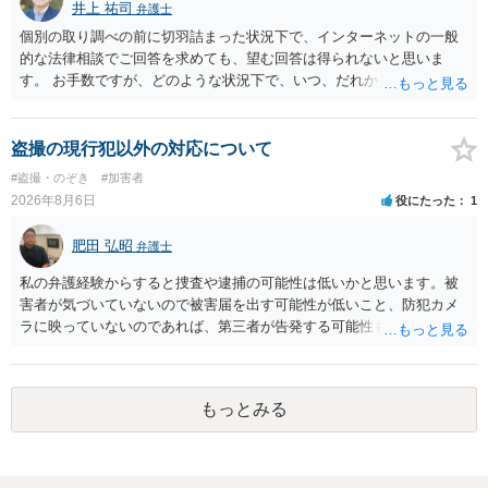
井上 祐司
弁護士
個別の取り調べの前に切羽詰まった状況下で、インターネットの一般
的な法律相談でご回答を求めても、望む回答は得られないと思いま
す。 お手数ですが、どのような状況下で、いつ、だれからどのような
経緯で口座の提供を頼まれ開設したか、それによる詐欺等の収益がど
の程度だと聞いているのかということについて、お近くで詳細な法律
相談を受けられたうえで対処方法を探された方がよいと思われます。
盗撮の現行犯以外の対応について
一般論でいえば、任意取り調べの場合、ＩＣレコーダーを持参して取
#盗撮・のぞき
#加害者
り調べ内容を録音することは必須だと考えます。
2026年8月6日
役にたった
1
肥田 弘昭
弁護士
私の弁護経験からすると捜査や逮捕の可能性は低いかと思います。被
害者が気づいていないので被害届を出す可能性が低いこと、防犯カメ
ラに映っていないのであれば、第三者が告発する可能性も低いこと、
証拠は削除されていることからです。但し、「電車内で携帯で対面に
座る女性を盗撮(全体像写真1枚と5秒程度の動画)してしまいました。下
着や胸など強調したものではありません。」とありますが、少なくと
もっとみる
も捜査段階では性的姿態等撮影罪の被疑事実で逮捕勾留されるケース
が私の弁護経験では多くなった印象です（最終的には不起訴ないし各
都道府県の迷惑防止条例違反になることもあります）。2度としないこ
とをお勧めいたします。ご参考にしてください。