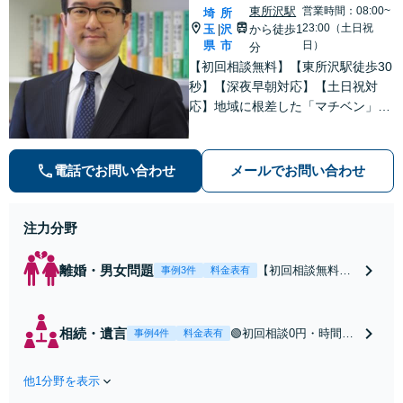
東所沢駅
営業時間：08:00~
埼
所
23:00（土日祝
玉
沢
から徒歩1
|
県
市
日）
分
【初回相談無料】【東所沢駅徒歩30
秒】【深夜早朝対応】【土日祝対
応】地域に根差した「マチベン」と
して、みなさまの法律トラブルに真
剣に向き合います。ご都合に合わせ
て出張相談も承ります。リーズナブ
電話でお問い合わせ
メールでお問い合わせ
ルな料金体系をご提供しています。
注力分野
離婚・男女問題
【初回相談無料】
事例3件
料金表有
【東所沢駅徒歩30
秒】【深夜早朝対
応】【土日祝対
相続・遺言
🟢初回相談0円・時間無
事例4件
料金表有
応】中高年離婚／
制限🟢相続の相談はな
財産分与／不貞慰
んでもお問合せくださ
謝料請求／養育費
他1分野を表示
い！遺産分割／遺言書
増額・減額請求な