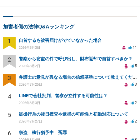
加害者側の法律Q&Aランキング
1
自首するも被害届けがでていなかった場合
11
2026年8月3日
2
警察から窃盗の件で呼び出し、財布返却で自首すべきか？
5
2026年8月2日
3
弁護士の意見が異なる場合の信頼基準について教えてください
3
2026年7月25日
4
LINEで会社批判、警察が立件する可能性は？
2
2026年8月3日
5
盗撮行為の後日捜査や逮捕の可能性と初動対応について
2
2026年7月27日
6
窃盗 執行猶予中 冤罪
3
2026年8月4日