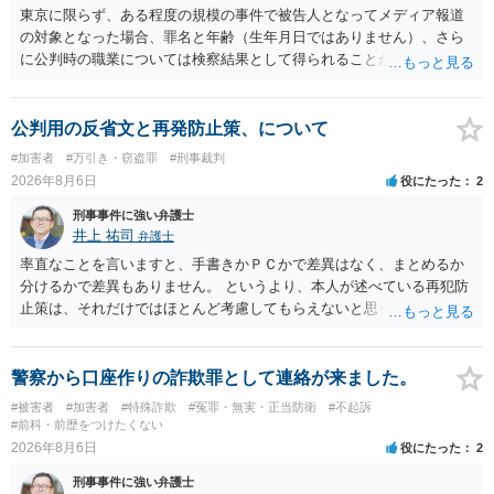
東京に限らず、ある程度の規模の事件で被告人となってメディア報道
の対象となった場合、罪名と年齢（生年月日ではありません）、さら
に公判時の職業については検察結果として得られることが通常です。
公判用の反省文と再発防止策、について
#加害者
#万引き・窃盗罪
#刑事裁判
2026年8月6日
役にたった
2
刑事事件に強い弁護士
井上 祐司
弁護士
率直なことを言いますと、手書きかＰＣかで差異はなく、まとめるか
分けるかで差異もありません。 というより、本人が述べている再犯防
止策は、それだけではほとんど考慮してもらえないと思った方が良い
です。 提出するのであれば、 ・具体的に自身が受けているプログラム
やカウンセリング・治療の内容 ・利用している再犯防止策（例えば保
護観察所と連携した職業支援の内容や具体的な就労・監督状況） ・監
警察から口座作りの詐欺罪として連絡が来ました。
督者の証言 など、証拠で担保された客観性と実現可能性があるもので
#被害者
#加害者
#特殊詐欺
#冤罪・無実・正当防衛
#不起訴
なければあまり意味がありません。 もともと執行猶予が狙える事案で
#前科・前歴をつけたくない
あれば本人の反省の言葉だけで十分であり、実刑となるか微妙な事案
2026年8月6日
役にたった
2
では、本人が再発防止策をいくら述べてもほとんど効果は望めないと
刑事事件に強い弁護士
いうのが実感です。