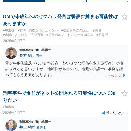
DMで未成年へのセクハラ発言は警察に捕まる可能性は
ありますか
#加害者
#前科・前歴をつけたくない
#逮捕や勾留の阻止・準抗告
#逮捕による解雇・退学回避
#児童ポルノ・わいせつ物頒布等
#不起訴
2026年8月7日
刑事事件に強い弁護士
奥村 徹
弁護士
青少年条例違反（わいせつ行為 わいせつな行為を教える行為）が検
討されると思いますが、地域性があるので、地元の弁護士に条例を調
べてもらう必要があります。
刑事事件で名前がネット公開される可能性について知
りたい
#加害者
2026年8月7日
役にたった
1
刑事事件に強い弁護士
井上 祐司
弁護士