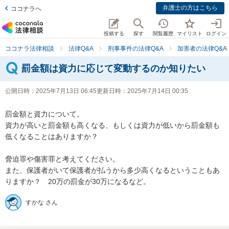
弁護士の方はこちら
ココナラへ
投稿する
探す
閲覧履歴
マイリスト
ログイン
ココナラ法律相談
法律Q&A
刑事事件の法律Q&A
加害者の法律Q&A
罰金額は資力に応じて変動するのか知りたい
公開日時：
2025年7月13日 06:45
更新日時：
2025年7月14日 00:35
罰金額と資力について。

資力が高いと罰金額も高くなる、もしくは資力が低いから罰金額も
低くなることはありますか？

脅迫罪や傷害罪と考えてください。

また、保護者がいて保護者が払うから多少高くなるということもあ
りますか？　20万の罰金が30万になるなど。
すかな さん