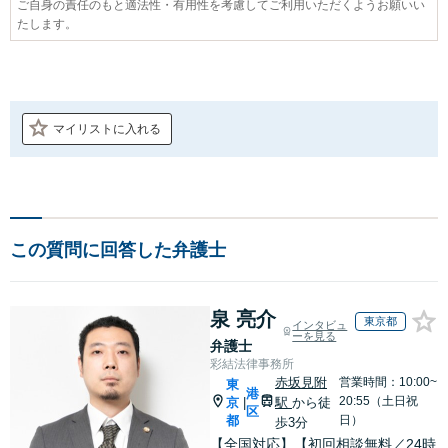
ご自身の責任のもと適法性・有用性を考慮してご利用いただくようお願いい
たします。
マイリストに入れる
この質問に回答した弁護士
泉 亮介
東京都
インタビュ
ーを見る
弁護士
彩結法律事務所
赤坂見附
営業時間：10:00~
東
港
20:55（土日祝
京
駅
から徒
|
区
都
日）
歩3分
【全国対応】【初回相談無料／24時