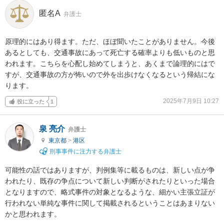
匿名A
弁護士
原理的にはあり得ます。ただ、ほぼ聞いたことがありません。今後
あるとしても、交通事故にあって死亡する確率よりも低いものと思
われます。こちらを心配し始めてしまうと、あくまで論理的にはで
すが、交通事故の方が怖いので外を出歩けなくなるという帰結にな
ります。
2025年7月9日 10:27
役に立った
1
泉 亮介
弁護士
東京都
>
港区
刑事事件に注力する弁護士
可能性の話ではありますが、判例集等に載るものは、新しい点が争
われたり、既存の争点について新しい判断がされたりといった場合
となりますので、略式事件の対象となるような、細かい主張立証が
行われない単純な事件に関して掲載されるということはあまりない
かと思われます。