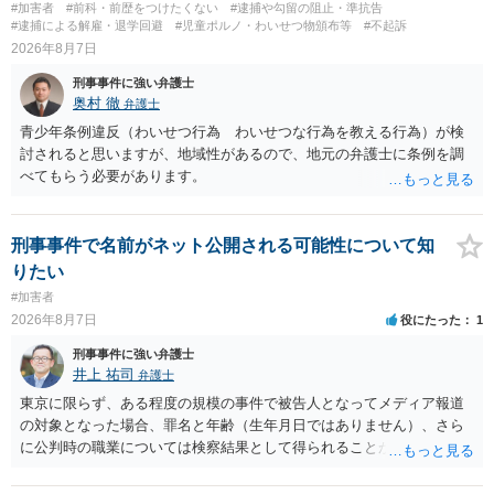
#加害者
#前科・前歴をつけたくない
#逮捕や勾留の阻止・準抗告
#逮捕による解雇・退学回避
#児童ポルノ・わいせつ物頒布等
#不起訴
2026年8月7日
刑事事件に強い弁護士
奥村 徹
弁護士
青少年条例違反（わいせつ行為 わいせつな行為を教える行為）が検
討されると思いますが、地域性があるので、地元の弁護士に条例を調
べてもらう必要があります。
刑事事件で名前がネット公開される可能性について知
りたい
#加害者
2026年8月7日
役にたった
1
刑事事件に強い弁護士
井上 祐司
弁護士
東京に限らず、ある程度の規模の事件で被告人となってメディア報道
の対象となった場合、罪名と年齢（生年月日ではありません）、さら
に公判時の職業については検察結果として得られることが通常です。