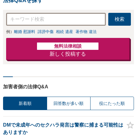
法律Q&Aを探す
防止のために尽
交渉も対応可」
力」加害者側の対
【完全個室対応】
応可：開示請求の
検索
意見照会が来たと
きの対処法、被害
例）
離婚 慰謝料
誹謗中傷
相続 遺産
著作物 違法
者との示談交渉
無料法律相談
新しく投稿する
加害者側の法律Q&A
新着順
回答数が多い順
役にたった順
DMで未成年へのセクハラ発言は警察に捕まる可能性は
ありますか