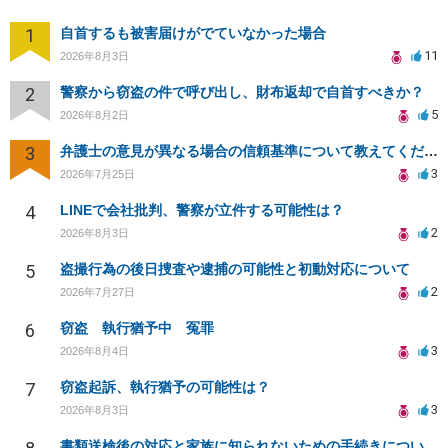
1
自首するも被害届けがでていなかった場合
11
2026年8月3日
2
警察から窃盗の件で呼び出し、財布返却で自首すべきか？
5
2026年8月2日
3
弁護士の意見が異なる場合の信頼基準について教えてください
3
2026年7月25日
4
LINEで会社批判、警察が立件する可能性は？
2
2026年8月3日
5
盗撮行為の後日捜査や逮捕の可能性と初動対応について
2
2026年7月27日
6
窃盗 執行猶予中 冤罪
3
2026年8月4日
7
窃盗起訴、執行猶予の可能性は？
3
2026年8月3日
書類送検後の対応と家族に知られないための手続きについて相談