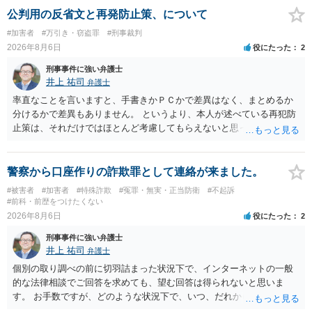
公判用の反省文と再発防止策、について
#加害者
#万引き・窃盗罪
#刑事裁判
2026年8月6日
役にたった
2
刑事事件に強い弁護士
井上 祐司
弁護士
率直なことを言いますと、手書きかＰＣかで差異はなく、まとめるか
分けるかで差異もありません。 というより、本人が述べている再犯防
止策は、それだけではほとんど考慮してもらえないと思った方が良い
です。 提出するのであれば、 ・具体的に自身が受けているプログラム
やカウンセリング・治療の内容 ・利用している再犯防止策（例えば保
護観察所と連携した職業支援の内容や具体的な就労・監督状況） ・監
警察から口座作りの詐欺罪として連絡が来ました。
督者の証言 など、証拠で担保された客観性と実現可能性があるもので
#被害者
#加害者
#特殊詐欺
#冤罪・無実・正当防衛
#不起訴
なければあまり意味がありません。 もともと執行猶予が狙える事案で
#前科・前歴をつけたくない
あれば本人の反省の言葉だけで十分であり、実刑となるか微妙な事案
2026年8月6日
役にたった
2
では、本人が再発防止策をいくら述べてもほとんど効果は望めないと
刑事事件に強い弁護士
いうのが実感です。
井上 祐司
弁護士
個別の取り調べの前に切羽詰まった状況下で、インターネットの一般
的な法律相談でご回答を求めても、望む回答は得られないと思いま
す。 お手数ですが、どのような状況下で、いつ、だれからどのような
経緯で口座の提供を頼まれ開設したか、それによる詐欺等の収益がど