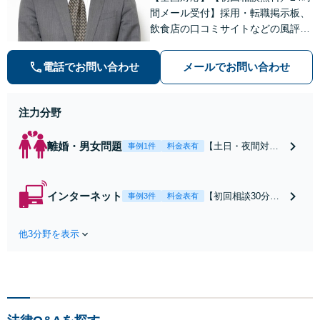
間メール受付】採用・転職掲示板、
飲食店の口コミサイトなどの風評被
害対策など実績あり！【刑事】犯罪
の種類を問わず相談可。可能な限り
電話でお問い合わせ
メールでお問い合わせ
早期対応で駆けつけサポート【労
働】不当解雇・残業代請求はおまか
せください
注力分野
離婚・男女問題
【土日・夜間対応
事例1件
料金表有
可】【初回相談30
分無料】「相手方
から書面を提示さ
インターネット
【初回相談30分無
事例3件
料金表有
れたら、サインす
料】状況に応じて
る前にご相談を」
手段を使い分け、
経験豊富な弁護士
他3分野を表示
適切な方法で投稿
が全力で交渉にあ
の削除・発信者情
たります！相手方
報開示請求をおこ
と直接話す精神的
ないます「企業や
負担を軽減「弁護
お店の風評被害対
士の交渉で慰謝料
策／売り上げ低下
金額アップ／減額