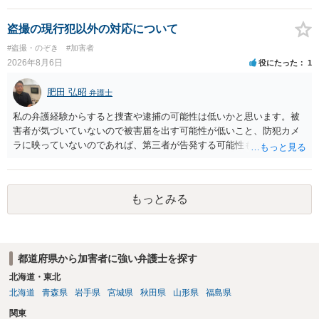
の程度だと聞いているのかということについて、お近くで詳細な法律
相談を受けられたうえで対処方法を探された方がよいと思われます。
盗撮の現行犯以外の対応について
一般論でいえば、任意取り調べの場合、ＩＣレコーダーを持参して取
#盗撮・のぞき
#加害者
り調べ内容を録音することは必須だと考えます。
2026年8月6日
役にたった
1
肥田 弘昭
弁護士
私の弁護経験からすると捜査や逮捕の可能性は低いかと思います。被
害者が気づいていないので被害届を出す可能性が低いこと、防犯カメ
ラに映っていないのであれば、第三者が告発する可能性も低いこと、
証拠は削除されていることからです。但し、「電車内で携帯で対面に
座る女性を盗撮(全体像写真1枚と5秒程度の動画)してしまいました。下
着や胸など強調したものではありません。」とありますが、少なくと
もっとみる
も捜査段階では性的姿態等撮影罪の被疑事実で逮捕勾留されるケース
が私の弁護経験では多くなった印象です（最終的には不起訴ないし各
都道府県の迷惑防止条例違反になることもあります）。2度としないこ
とをお勧めいたします。ご参考にしてください。
都道府県から加害者に強い弁護士を探す
北海道・東北
北海道
青森県
岩手県
宮城県
秋田県
山形県
福島県
関東