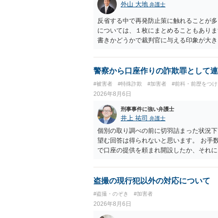
外山 大地
弁護士
反省する中で再発防止策に触れることが多
については、１枚にまとめることもありま
書きかどうかで裁判官に与える印象が大き
いかと考えます。
警察から口座作りの詐欺罪として連
#被害者
#特殊詐欺
#加害者
#前科・前歴をつ
2026年8月6日
刑事事件に強い弁護士
井上 祐司
弁護士
個別の取り調べの前に切羽詰まった状況下
望む回答は得られないと思います。 お手
で口座の提供を頼まれ開設したか、それに
ついて、お近くで詳細な法律相談を受けら
でいえば、任意取り調べの場合、ＩＣレコ
ます。
盗撮の現行犯以外の対応について
#盗撮・のぞき
#加害者
2026年8月6日