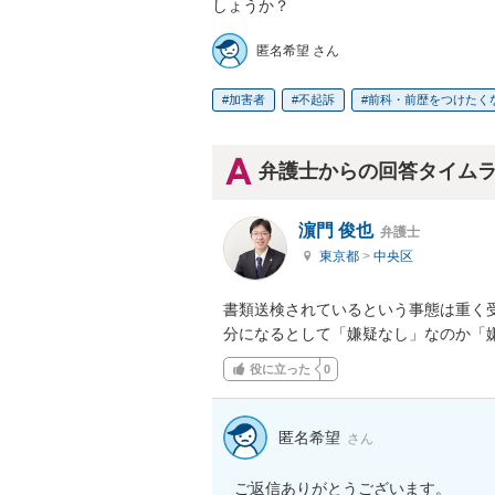
しょうか？
匿名希望 さん
加害者
不起訴
前科・前歴をつけたく
弁護士からの回答タイム
濵門 俊也
弁護士
東京都
>
中央区
書類送検されているという事態は重く
分になるとして「嫌疑なし」なのか「
役に立った
0
匿名希望
さん
ご返信ありがとうございます。
