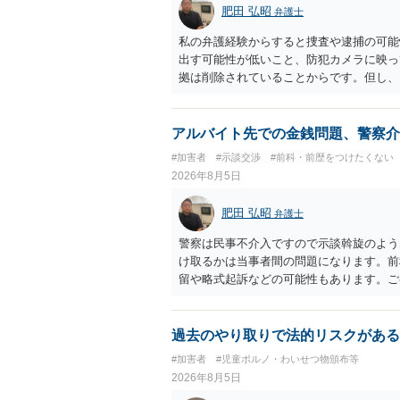
肥田 弘昭
弁護士
私の弁護経験からすると捜査や逮捕の可能
出す可能性が低いこと、防犯カメラに映っ
拠は削除されていることからです。但し、
度の動画)してしまいました。下着や胸な
査段階では性的姿態等撮影罪の被疑事実で
（最終的には不起訴ないし各都道府県の迷
アルバイト先での金銭問題、警察介
お勧めいたします。ご参考にしてください
#加害者
#示談交渉
#前科・前歴をつけたくない
2026年8月5日
肥田 弘昭
弁護士
警察は民事不介入ですので示談斡旋のよう
け取るかは当事者間の問題になります。前
留や略式起訴などの可能性もあります。ご
過去のやり取りで法的リスクがある
#加害者
#児童ポルノ・わいせつ物頒布等
2026年8月5日