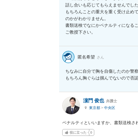
話し合いも応じてもらえませんでした
もちろんことの重大を重く受け止め
のかがわかりません。

書類送検でなにかペナルティになるこ
ご教授下さい。
匿名希望
さん
ちなみに自分で胸を自傷したのか警察
もちろん胸ぐらは掴んでないので否
濵門 俊也
弁護士
東京都
>
中央区
ペナルティといいますか、書類送検さ
役に立った
0