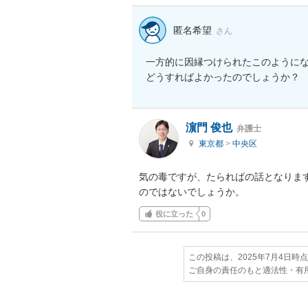
匿名希望
さん
一方的に因縁つけられたこのようにな
どうすればよかったのでしょうか？
濵門 俊也
弁護士
東京都
>
中央区
気の毒ですが、たらればの話となりま
のではないでしょうか。
役に立った
0
この投稿は、2025年7月4日時
ご自身の責任のもと適法性・有