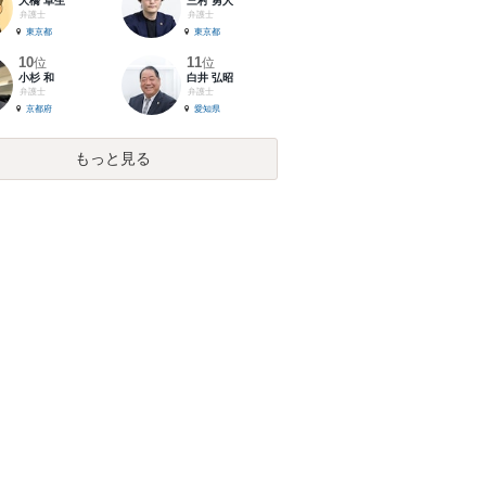
大橋 卓生
三村 勇人
弁護士
弁護士
東京都
東京都
10
11
位
位
小杉 和
白井 弘昭
弁護士
弁護士
京都府
愛知県
もっと見る