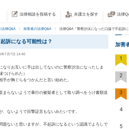
法律相談を投稿する
弁護士を探す
法律Q
法律Q&A
加害者の法律Q&A
法律Q&A「警察沙汰になった口論で不起訴
不起訴になる可能性は？
加害
5年7月7日 14:40
1
になりお互いに手は出してないのに警察沙汰になったしま
つけられた）

2
相手が胸ぐらをつかんだと言い始めた。

3
収まらないようで暴行の被疑者として取り調べをうけ書類送
4
が、ないようで目撃証言もないみたいです。

問題ないと思いますが、不起訴になるという認識でよろしで
5