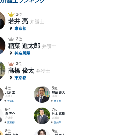
の弁護士ランキング
1
位
若井 亮
弁護士
東京都
2
位
稲葉 進太郎
弁護士
神奈川県
3
位
髙橋 俊太
弁護士
東京都
4
5
位
位
川添 圭
加藤 善大
弁護士
弁護士
大阪府
埼玉県
6
7
位
位
泉 亮介
竹本 真紀
弁護士
弁護士
東京都
愛知県
8
9
位
位