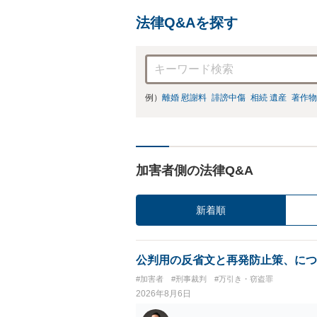
法律Q&Aを探す
例）
離婚 慰謝料
誹謗中傷
相続 遺産
著作物
加害者側の法律Q&A
新着順
公判用の反省文と再発防止策、につ
#加害者
#刑事裁判
#万引き・窃盗罪
2026年8月6日