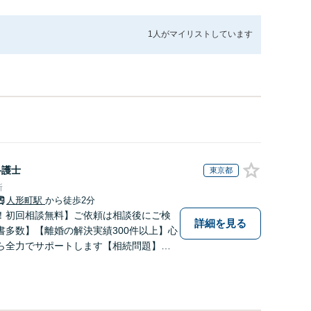
1人が
マイリストしています
弁護士
東京都
所
人形町駅
から徒歩2分
！初回相談無料】ご依頼は相談後にご検
詳細を見る
書多数】【離婚の解決実績300件以上】心
ら全力でサポートします【相続問題】複
相続放棄・遺留分なども、基本からわか
します【人形町駅2分】