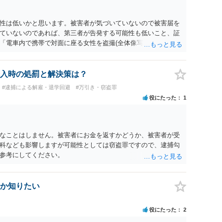
性は低いかと思います。被害者が気づいていないので被害届を
ていないのであれば、第三者が告発する可能性も低いこと、証
「電車内で携帯で対面に座る女性を盗撮(全体像写真1枚と5秒程
ど強調したものではありません。」とありますが、少なくとも捜
逮捕勾留されるケースが私の弁護経験では多くなった印象です
惑防止条例違反になることもあります）。2度としないことを
入時の処罰と解決策は？
。
#逮捕による解雇・退学回避
#万引き・窃盗罪
役にたった
1
なことはしません。被害者にお金を返すかどうか、被害者が受
科なども影響しますが可能性としては窃盗罪ですので、逮捕勾
参考にしてください。
か知りたい
役にたった
2