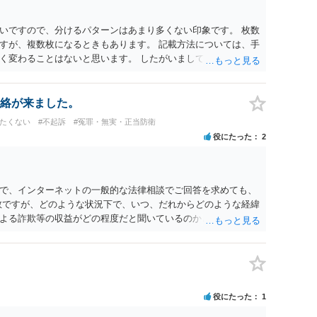
いですので、分けるパターンはあまり多くない印象です。 枚数
すが、複数枚になるときもあります。 記載方法については、手
く変わることはないと思います。 したがいまして、いずれも良
絡が来ました。
けたくない
#不起訴
#冤罪・無実・正当防衛
役にたった
2
で、インターネットの一般的な法律相談でご回答を求めても、
数ですが、どのような状況下で、いつ、だれからどのような経緯
よる詐欺等の収益がどの程度だと聞いているのかということに
れたうえで対処方法を探された方がよいと思われます。 一般論
ーダーを持参して取り調べ内容を録音することは必須だと考え
役にたった
1