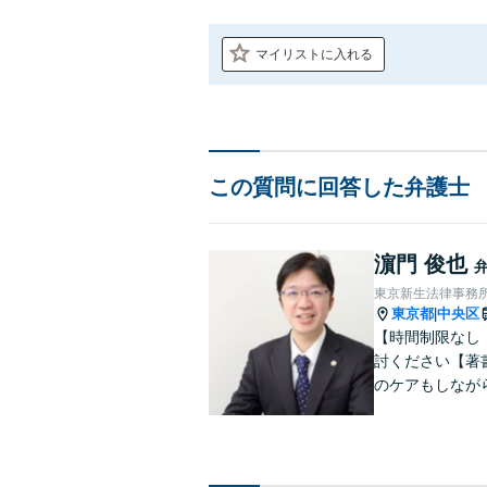
マイリストに入れる
この質問に回答した弁護士
濵門 俊也
東京新生法律事務
東京都
中央区
|
【時間制限なし
討ください【著
のケアもしなが
雑な遺産分割・
りやすくご説明