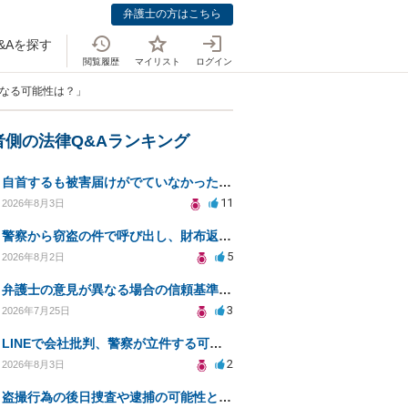
弁護士の方はこちら
&Aを探す
閲覧履歴
マイリスト
ログイン
になる可能性は？」
者側の法律Q&Aランキング
自首するも被害届けがでていなかった場合
11
2026年8月3日
警察から窃盗の件で呼び出し、財布返却で自首すべきか？
5
2026年8月2日
弁護士の意見が異なる場合の信頼基準について教えてください
3
2026年7月25日
LINEで会社批判、警察が立件する可能性は？
2
2026年8月3日
盗撮行為の後日捜査や逮捕の可能性と初動対応について