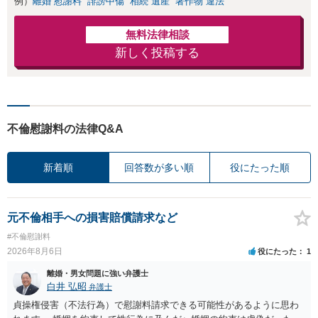
例）
離婚 慰謝料
誹謗中傷
相続 遺産
著作物 違法
無料法律相談
新しく投稿する
不倫慰謝料の法律Q&A
新着順
回答数が多い順
役にたった順
元不倫相手への損害賠償請求など
#不倫慰謝料
2026年8月6日
役にたった
1
離婚・男女問題に強い弁護士
白井 弘昭
弁護士
貞操権侵害（不法行為）で慰謝料請求できる可能性があるように思わ