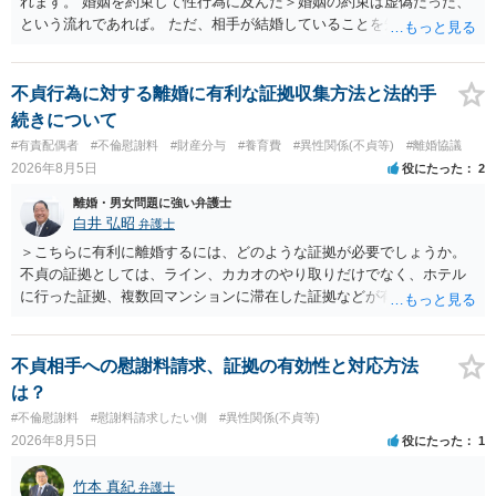
れます。 婚姻を約束して性行為に及んだ＞婚姻の約束は虚偽だった、
という流れであれば。 ただ、相手が結婚していることを知って行為に
及んでいるのであれば、婚姻できないことについて相談者さんの帰責
性も認められそうですので、あまり慰謝料は高額にならないように思
われます。 一度、最寄りの弁護士に相談してみてください。
不貞行為に対する離婚に有利な証拠収集方法と法的手
続きについて
#有責配偶者
#不倫慰謝料
#財産分与
#養育費
#異性関係(不貞等)
#離婚協議
2026年8月5日
役にたった
2
離婚・男女問題に強い弁護士
白井 弘昭
弁護士
＞こちらに有利に離婚するには、どのような証拠が必要でしょうか。
不貞の証拠としては、ライン、カカオのやり取りだけでなく、ホテル
に行った証拠、複数回マンションに滞在した証拠などが有効です。 不
貞の証拠があれば、離婚をさらに有利に進める（離婚したい時期に離
婚する、慰謝料をとるなど）ことができると思われます。 ただし、不
貞発覚後、長期間同居を続けると、不貞を許したとの評価につながる
不貞相手への慰謝料請求、証拠の有効性と対応方法
場合がありますので、ご注意ください。 以上、ご参考まで。
は？
#不倫慰謝料
#慰謝料請求したい側
#異性関係(不貞等)
2026年8月5日
役にたった
1
竹本 真紀
弁護士