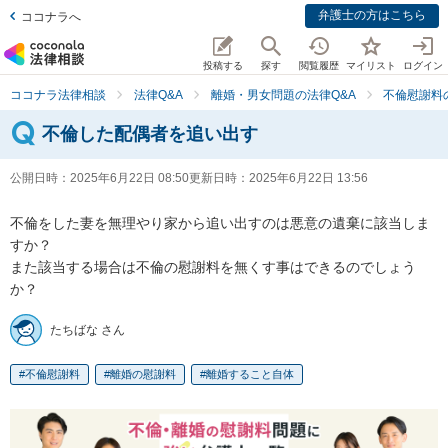
弁護士の方はこちら
ココナラへ
投稿する
探す
閲覧履歴
マイリスト
ログイン
ココナラ法律相談
法律Q&A
離婚・男女問題の法律Q&A
不倫慰謝料
不倫した配偶者を追い出す
公開日時：
2025年6月22日 08:50
更新日時：
2025年6月22日 13:56
不倫をした妻を無理やり家から追い出すのは悪意の遺棄に該当しま
すか？

また該当する場合は不倫の慰謝料を無くす事はできるのでしょう
か？
たちばな さん
不倫慰謝料
離婚の慰謝料
離婚すること自体