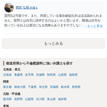
肥田 弘昭
弁護士
質問1は可能です。また、同居している場合破綻抗弁はほぼ認められま
せん。質問２は自宅に請求するのはよいかと思います。職場は自宅を
知っている以上は違法になる危険もありますのでしない方が良いで
す。質問３は可能かと思います。質問４は悪意の遺棄などに該当する
かと思います。有責配偶者ですので相手方からの離婚は拒否しても仮
に訴訟されても法的に成立しません。質問５は認知すると養育費支払
もっとみる
い、相続権が発生します。合意があれば法的に可能ですが法律で強制
することはできません。質問６は可能です。質問７は不貞行為の写真
データ（ハメ撮り）、第三者撮影の腕組み写真、夫の自白録音まであ
るのであれば十分かと思います。ご参考にしてください。
都道府県から不倫慰謝料に強い弁護士を探す
北海道・東北
北海道
青森県
岩手県
宮城県
秋田県
山形県
福島県
関東
東京都
神奈川県
千葉県
埼玉県
茨城県
栃木県
群馬県
北陸・甲信越
新潟県
長野県
山梨県
石川県
富山県
福井県
東海