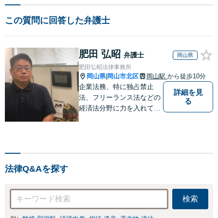
この質問に回答した弁護士
肥田 弘昭
弁護士
岡山県
肥田弘昭法律事務所
岡山県
岡山市北区
岡山駅
から徒歩10分
|
企業法務、特に独占禁止
詳細を見
法、フリーランス法などの
る
経済法分野に力を入れてい
ます！！！
法律Q&Aを探す
検索