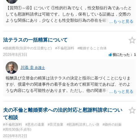
【質問①～④】について ①性的行為でなく，性交類似行為であったと
しても慰謝料請求は可能です。しかも，保有している証拠は，交際の
ような関係にあり，少なくとも性交類似行為の存在を確実に証明でき
るものです（裏を返せば，証拠で認められる範囲でしか認めていない
ことを窺わせるものです。）。ですから，慰謝料請求を進めることで
よいと思います。 ただ．慰謝料額については，婚姻破綻に至っていな
法テラスの一括精算について
いとして，この点を考慮されることになるかもしれません。 ②夫との
#婚姻費用(別居中の生活費など)
#不倫慰謝料
#離婚すること自体
今後のことを考えて書いてもらうか否かを検討するのがよいと思いま
2026年8月3日
役にたった
1
す。今ある証拠以上のことを証明（証明力を強めることも含む）でき
るのであれば，前向きに検討を進めるという考え方でもよいでしょ
川添 圭
弁護士
う。慰謝料請求としては証拠として使えることが前提であり，その価
値と夫との関係との均衡のように思います。 ③行政書士に委任をして
報酬及び立替金の精算は法テラスの決定と指示に基づくことになりま
いるのであれば，どのような内容の委任なのか不明ですが，その行政
すが、償還中の関連事件の着手金を含めて精算可能であれば、そのよ
書士との協議になると思います。請求するか，訴訟にするか，その点
うな内容になる可能性があります。ただし、他の関連事件でも相手方
の見極めや，相手方は性交類似行為は認めているのか，それさえも否
から金銭を取得できる場合には個別に考える場合もあります。個別事
定しているのかによって，考え方・進め方は変わってくると思いま
情によって対応が違いますので、法テラスへお尋ねいただいた方が確
す。 ④性交類似行為を認めているにもかかわらず支払を拒否するので
実です。
夫の不倫と離婚要求への法的対応と慰謝料請求につい
あれば，本人（行政書士でも同じだと思います。）への対応ではあま
て相談
り変わらないように思います。減額で折り合えるなら本人様の交渉で
#不倫慰謝料
#悪意の遺棄
#育児放棄
#慰謝料請求したい側
#婚外の妊娠
もよいように思いますが，ゼロかどうかの観点であれば，訴訟に進む
#異性関係(不貞等)
しかなくなるようにも思います。そうしますと，お近くの弁護士に相
2026年8月2日
談して進めることを検討した方がよいようにも思います。