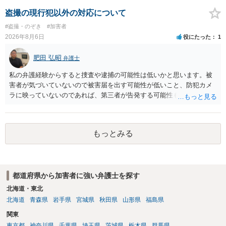
の程度だと聞いているのかということについて、お近くで詳細な法律
相談を受けられたうえで対処方法を探された方がよいと思われます。
盗撮の現行犯以外の対応について
一般論でいえば、任意取り調べの場合、ＩＣレコーダーを持参して取
#盗撮・のぞき
#加害者
り調べ内容を録音することは必須だと考えます。
2026年8月6日
役にたった
1
肥田 弘昭
弁護士
私の弁護経験からすると捜査や逮捕の可能性は低いかと思います。被
害者が気づいていないので被害届を出す可能性が低いこと、防犯カメ
ラに映っていないのであれば、第三者が告発する可能性も低いこと、
証拠は削除されていることからです。但し、「電車内で携帯で対面に
座る女性を盗撮(全体像写真1枚と5秒程度の動画)してしまいました。下
着や胸など強調したものではありません。」とありますが、少なくと
もっとみる
も捜査段階では性的姿態等撮影罪の被疑事実で逮捕勾留されるケース
が私の弁護経験では多くなった印象です（最終的には不起訴ないし各
都道府県の迷惑防止条例違反になることもあります）。2度としないこ
とをお勧めいたします。ご参考にしてください。
都道府県から加害者に強い弁護士を探す
北海道・東北
北海道
青森県
岩手県
宮城県
秋田県
山形県
福島県
関東
東京都
神奈川県
千葉県
埼玉県
茨城県
栃木県
群馬県