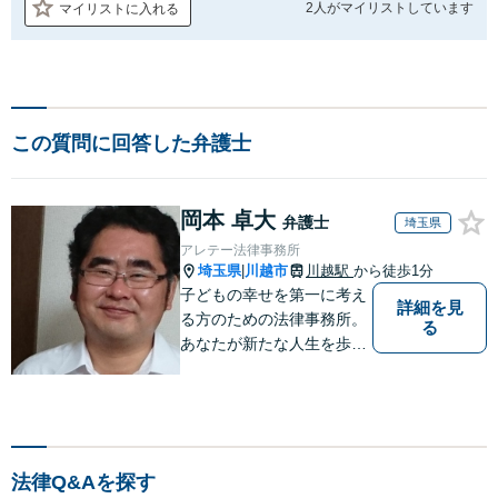
2人が
マイリストしています
マイリストに入れる
この質問に回答した弁護士
岡本 卓大
弁護士
埼玉県
アレテー法律事務所
埼玉県
川越市
川越駅
から徒歩1分
|
子どもの幸せを第一に考え
詳細を見
る方のための法律事務所。
る
あなたが新たな人生を歩み
出すためのサポートを。
法律Q&Aを探す