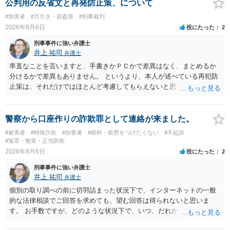
公判用の反省文と再発防止策、について
#加害者
#万引き・窃盗罪
#刑事裁判
2026年8月6日
役にたった
2
刑事事件に強い弁護士
井上 祐司
弁護士
率直なことを言いますと、手書きかＰＣかで差異はなく、まとめるか
分けるかで差異もありません。 というより、本人が述べている再犯防
止策は、それだけではほとんど考慮してもらえないと思った方が良い
です。 提出するのであれば、 ・具体的に自身が受けているプログラム
やカウンセリング・治療の内容 ・利用している再犯防止策（例えば保
護観察所と連携した職業支援の内容や具体的な就労・監督状況） ・監
警察から口座作りの詐欺罪として連絡が来ました。
督者の証言 など、証拠で担保された客観性と実現可能性があるもので
#被害者
#特殊詐欺
#加害者
#前科・前歴をつけたくない
#不起訴
なければあまり意味がありません。 もともと執行猶予が狙える事案で
#冤罪・無実・正当防衛
あれば本人の反省の言葉だけで十分であり、実刑となるか微妙な事案
2026年8月6日
役にたった
2
では、本人が再発防止策をいくら述べてもほとんど効果は望めないと
刑事事件に強い弁護士
いうのが実感です。
井上 祐司
弁護士
個別の取り調べの前に切羽詰まった状況下で、インターネットの一般
的な法律相談でご回答を求めても、望む回答は得られないと思いま
す。 お手数ですが、どのような状況下で、いつ、だれからどのような
経緯で口座の提供を頼まれ開設したか、それによる詐欺等の収益がど