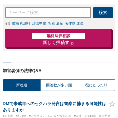
検索
例）
離婚 慰謝料
誹謗中傷
相続 遺産
著作物 違法
無料法律相談
新しく投稿する
加害者側の法律Q&A
新着順
回答数が多い順
役にたった順
DMで未成年へのセクハラ発言は警察に捕まる可能性は
ありますか
#加害者
#不起訴
#児童ポルノ・わいせつ物頒布等
#逮捕による解雇・退学回避