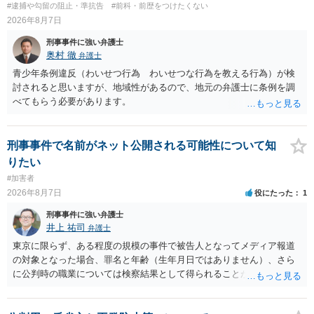
#逮捕や勾留の阻止・準抗告
#前科・前歴をつけたくない
2026年8月7日
刑事事件に強い弁護士
奥村 徹
弁護士
青少年条例違反（わいせつ行為 わいせつな行為を教える行為）が検
討されると思いますが、地域性があるので、地元の弁護士に条例を調
べてもらう必要があります。
刑事事件で名前がネット公開される可能性について知
りたい
#加害者
2026年8月7日
役にたった
1
刑事事件に強い弁護士
井上 祐司
弁護士
東京に限らず、ある程度の規模の事件で被告人となってメディア報道
の対象となった場合、罪名と年齢（生年月日ではありません）、さら
に公判時の職業については検察結果として得られることが通常です。