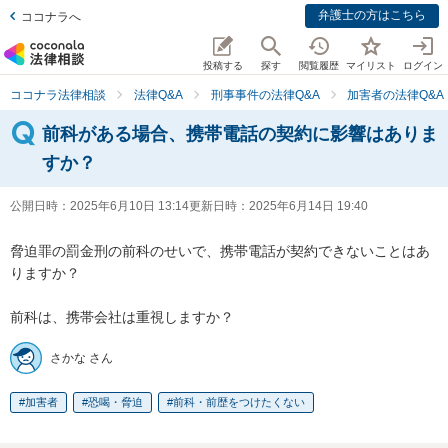
弁護士の方はこちら
ココナラへ
投稿する
探す
閲覧履歴
マイリスト
ログイン
ココナラ法律相談
法律Q&A
刑事事件の法律Q&A
加害者の法律Q&A
前科がある場合、携帯電話の契約に影響はありま
すか？
公開日時：
2025年6月10日 13:14
更新日時：
2025年6月14日 19:40
脅迫罪の罰金刑の前科のせいで、携帯電話が契約できないことはあ
りますか？

前科は、携帯会社は重視しますか？
さかな さん
加害者
恐喝・脅迫
前科・前歴をつけたくない