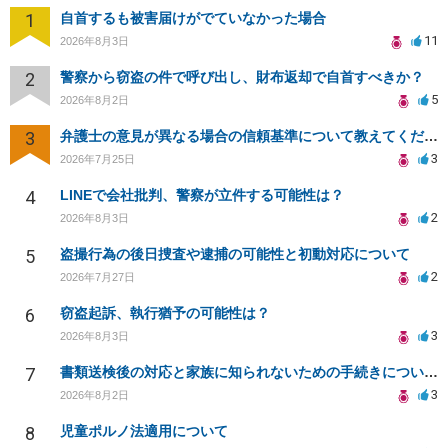
1
自首するも被害届けがでていなかった場合
11
2026年8月3日
2
警察から窃盗の件で呼び出し、財布返却で自首すべきか？
5
2026年8月2日
3
弁護士の意見が異なる場合の信頼基準について教えてください
3
2026年7月25日
4
LINEで会社批判、警察が立件する可能性は？
2
2026年8月3日
5
盗撮行為の後日捜査や逮捕の可能性と初動対応について
2
2026年7月27日
6
窃盗起訴、執行猶予の可能性は？
3
2026年8月3日
7
書類送検後の対応と家族に知られないための手続きについて相談
3
2026年8月2日
8
児童ポルノ法適用について